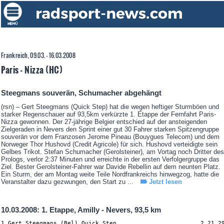
Frankreich, 09.03. - 16.03.2008
Paris - Nizza (HC)
Steegmans souverän, Schumacher abgehängt
(rsn) – Gert Steegmans (Quick Step) hat die wegen heftiger Sturmböen und
starker Regenschauer auf 93,5km verkürzte 1. Etappe der Fernfahrt Paris-
Nizza gewonnen. Der 27-jährige Belgier entschied auf der ansteigenden
Zielgeraden in Nevers den Sprint einer gut 30 Fahrer starken Spitzengruppe
souverän vor dem Franzosen Jerome Pineau (Bouygues Telecom) und dem
Norweger Thor Hushovd (Credit Agricole) für sich. Hushovd verteidigte sein
Gelbes Trikot. Stefan Schumacher (Gerolsteiner), am Vortag noch Dritter des
Prologs, verlor 2:37 Minuten und erreichte in der ersten Verfolgergruppe das
Ziel. Bester Gerolsteiner-Fahrer war Davide Rebellin auf dem neunten Platz.
Ein Sturm, der am Montag weite Teile Nordfrankreichs hinwegzog, hatte die
Veranstalter dazu gezwungen, den Start zu ...
Jetzt lesen
10.03.2008: 1. Etappe, Amilly - Nevers, 93,5 km
1 Gert Steegmans (Bel) Quick Step                        2.21.29 (39.651 km/h)
2 Jérôme Pineau (Fra) Bouygues Telecom                      0.02
3 Thor Hushovd (Nor) Crédit Agricole                            
4 Philippe Gilbert (Bel) Française des Jeux                     
5 Karsten Kroon (Ned) Team CSC                                  
6 Enrico Franzoi (Ita) Liquigas                             0.04
7 Mirco Lorenzetto (Ita) Lampre                                 
8 Bernhard Eisel (Aut) High Road                                
9 Davide Rebellin (Ita) Gerolsteiner                            
10 Aleksandr Kuschynski (Blr) Liquigas                      0.07
11 Juan Manuel Gárate (Spa) Quick Step                          
12 Luis León Sánchez (Spa) Caisse d´Epargne                     
13 Christian Knees (Ger) Team Milram                            
14 Marcel Sieberg (Ger) High Road                               
15 Tom Stamsnijder (Ned) Gerolsteiner                           
16 Robert Gesink (Ned) Rabobank                                 
17 Gorka Verdugo (Spa) Euskaltel-Euskadi                        
18 Matteo Tosatto (Ita) Quick Step                              
19 Fränk Schleck (Lux) Team CSC                                 
20 Alexander Efimkin (Rus) Quick Step                           
21 Andriy Grivko (Ukr) Team Milram                              
22 Rinaldo Nocentini (Ita) Ag2r-La Mondiale                     
23 Geoffroy Lequatre (Fra) Agritubel                            
24 Sylvain Chavanel (Fra) Cofidis                               
25 Johan Van Summeren (Bel) Silence-Lotto                       
26 Juan Antonio Flecha (Spa) Rabobank                           
27 Trent Lowe (Aus) Slipstream Chipotle - H30                   
28 Simon Gerrans (Aus) Crédit Agricole                          
29 David Millar (GBr) Slipstream Chipotle - H30                 
30 Niki Terpstra (Ned) Team Milram                              
31 Yaroslav Popovych (Ukr) Silence-Lotto                        
32 Mickaël Chérel (Fra) Française des Jeux                      
33 Vicente Reynes (Spa) High Road                           0.17
34 Marc De Maar (Ned) Rabobank                                  
35 Peter Velits (Svk) Team Milram                           0.24
36 Lilian Jégou (Fra) Française des Jeux                    0.33
37 William Bonnet (Fra) Crédit Agricole                     0.50
38 Wilfried Cretskens (Bel) Quick Step                      1.05
39 Bram Tankink (Ned) Rabobank                              0.17
40 Haimar Zubeldia (Spa) Euskaltel-Euskadi                  2.37
41 Francesco Gavazzi (Ita) Lampre                               
42 Pierre Rolland (Fra) Crédit Agricole                         
43 Josep Jufré (Spa) Saunier Duval-Scott                        
44 Dionisio Galparsoro (Spa) Euskaltel-Euskadi                  
45 Roy Curvers (Ned) Skil-Shimano                               
46 Anthony Geslin (Fra) Bouygues Telecom                        
47 Cadel Evans (Aus) Silence-Lotto                              
48 Claudio Corioni (Ita) Liquigas                               
49 Servais Knaven (Ned) High Road                               
50 Igor Antón (Spa) Euskaltel-Euskadi                           
51 Maxime Monfort (Bel) Cofidis                                 
52 Simon Spilak (Slo) Lampre                                    
53 Tom Veelers (Ned) Skil-Shimano                               
54 Alexandr Kolobnev (Rus) Team CSC                             
55 Markel Irizar (Spa) Euskaltel-Euskadi                        
56 Robert Wagner (Ger) Skil-Shimano                             
57 Carlos Barredo (Spa) Quick Step                              
58 Michael Albasini (Swi) Liquigas                              
59 Matteo Carrara (Ita) Quick Step                              
60 José Luis Arrieta (Spa) Ag2r-La Mondiale                     
61 Mario Aerts (Bel) Silence-Lotto                              
62 Bobby Julich (USA) Team CSC                                  
63 Christian Vande Velde (USA) Slipstream Chipotle - H30        
64 Nicolas Portal (Fra) Caisse d´Epargne                        
65 Sébastien Minard (Fra) Cofidis                               
66 André Greipel (Ger) High Road                                
67 Craig Lewis (USA) High Road                                  
68 Clément Lhotellerie (Fra) Skil-Shimano                       
69 Bradley McGee (Aus) Team CSC                                 
70 Stefan Schumacher (Ger) Gerolsteiner                         
71 Benoît Vaugrenard (Fra) Française des Jeux                   
72 Danny Pate (USA) Slipstream Chipotle - H30                   
73 Laurens Ten Dam (Ned) Rabobank                               
74 Tyler Farrar (USA) Slipstream Chipotle - H30                 
75 Floris Goesinnen (Ned) Skil-Shimano                          
76 Paolo Bossoni (Ita) Lampre                                   
77 Beñat Albizuri (Spa) Euskaltel-Euskadi                   2.48
78 Christophe Brandt (Bel) Silence-Lotto                    3.23
79 Kjell Carlström (Fin) Liquigas                               
80 Iouri Trofimov (Rus) Bouygues Telecom                        
81 Fumiyuki Beppu (Jpn) Skil-Shimano                            
82 Cyril Dessel (Fra) Ag2r-La Mondiale                          
83 Jason McCartney (USA) Team CSC                               
84 Dmitriy Fofonov (Kaz) Crédit Agricole                        
85 Ralf Grabsch (Ger) Team Milram                               
86 Nicolas Jalabert (Fra) Agritubel                             
87 Sergio Ghisalberti (Ita) Team Milram                     3.30
88 Oliver Zaugg (Swi) Gerolsteiner                              
89 Jens Voigt (Ger) Team CSC                                    
90 Carlo Westphal (Ger) Gerolsteiner                            
91 Michiel Elijzen (Ned) Rabobank                               
92 Sylvain Calzati (Fra) Ag2r-La Mondiale                       
93 Mathew Hayman (Aus) Rabobank                                 
94 Matteo Bono (Ita) Lampre                                     
95 Koos Moerenhout (Ned) Rabobank                               
96 Massimiliano Mori (Ita) Lampre                           6.32
97 Thierry Huppond (Fra) Skil-Shimano                           
98 Albert Timmer (Ned) Skil-Shimano                             
99 Lander Aperribai (Spa) Euskaltel-Euskadi                     
100 Roman Kreuziger (Cze) Liquigas                              
101 Matthieu Sprick (Fra) Bouygues Telecom                      
102 Christophe Moreau (Fra) Agritubel                           
103 Morris Possoni (Ita) High Road                              
104 Christophe Laurent (Fra) Slipstream Chipotle - H30          
105 Johann Tschopp (Swi) Bouygues Telecom                       
106 Hubert Dupont (Fra) Ag2r-La Mondiale                        
107 Aitor Hernández (Spa) Euskaltel-Euskadi                     
108 Leonardo Bertagnolli (Ita) Liquigas                         
109 Paolo Tiralongo (Ita) Lampre                                
110 Manuele Mori (Ita) Saunier Duval-Scott                      
111 Juan José Cobo (Spa) Saunier Duval-Scott                    
112 Andrea Moletta (Ita) Gerolsteiner                           
113 Damiano Cunego (Ita) Lampre                                 
114 Bernhard Kohl (Aut) Gerolsteiner                            
115 Stef Clement (Ned) Bouygues Telecom                         
116 Alexandre Botcharov (Rus) Crédit Agricole                   
117 Jurgen Van den Broeck (Bel) Silence-Lotto                   
118 Dario Cioni (Ita) Silence-Lotto                             
119 Jelle Vanendert (Bel) Française des Jeux                    
120 Philip Deignan (Irl) Ag2r-La Mondiale                       
121 Eduardo Gonzalo (Spa) Agritubel                             
122 Sandy Casar (Fra) Française des Jeux                        
123 David Arroyo (Spa) Caisse d´Epargne                         
124 Alberto Losada (Spa) Caisse d´Epargne                       
125 David López García (Spa) Caisse d´Epargne                   
126 Christophe Edaleine (Fra)