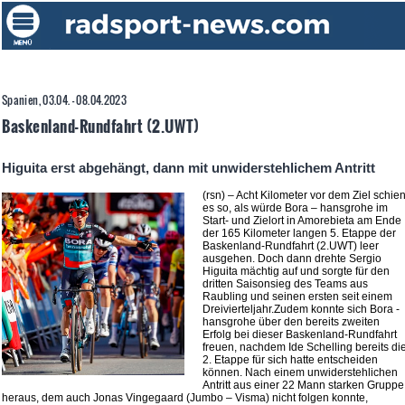
Spanien, 03.04. - 08.04.2023
Baskenland-Rundfahrt (2.UWT)
Higuita erst abgehängt, dann mit unwiderstehlichem Antritt
(rsn) – Acht Kilometer vor dem Ziel schie
es so, als würde Bora – hansgrohe im
Start- und Zielort in Amorebieta am Ende
der 165 Kilometer langen 5. Etappe der
Baskenland-Rundfahrt (2.UWT) leer
ausgehen. Doch dann drehte Sergio
Higuita mächtig auf und sorgte für den
dritten Saisonsieg des Teams aus
Raubling und seinen ersten seit einem
Dreivierteljahr.Zudem konnte sich Bora -
hansgrohe über den bereits zweiten
Erfolg bei dieser Baskenland-Rundfahrt
freuen, nachdem Ide Schelling bereits di
2. Etappe für sich hatte entscheiden
können. Nach einem unwiderstehlichen
Antritt aus einer 22 Mann starken Gruppe
heraus, dem auch Jonas Vingegaard (Jumbo – Visma) nicht folgen konnte,