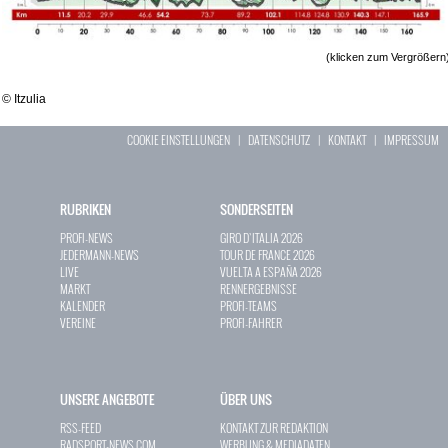
(klicken zum Vergrößern
© Itzulia
COOKIE EINSTELLUNGEN
|
DATENSCHUTZ
|
KONTAKT
|
IMPRESSUM
RUBRIKEN
SONDERSEITEN
PROFI-NEWS
GIRO D`ITALIA 2026
JEDERMANN-NEWS
TOUR DE FRANCE 2026
LIVE
VUELTA A ESPAÑA 2026
MARKT
RENNERGEBNISSE
KALENDER
PROFI-TEAMS
VEREINE
PROFI-FAHRER
UNSERE ANGEBOTE
ÜBER UNS
RSS-FEED
KONTAKT ZUR REDAKTION
RADSPORT-NEWS.COM
WERBUNG & MEDIADATEN