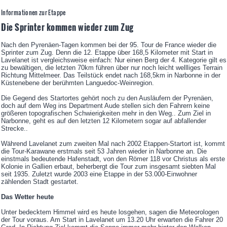
Informationen zur Etappe
Die Sprinter kommen wieder zum Zug
Nach den Pyrenäen-Tagen kommen bei der 95. Tour de France wieder die
Sprinter zum Zug. Denn die 12. Etappe über 168,5 Kilometer mit Start in
Lavelanet ist vergleichsweise einfach: Nur einen Berg der 4. Kategorie gilt es
zu bewältigen, die letzten 70km führen über nur noch leicht wellliges Terrain
Richtung Mittelmeer. Das Teilstück endet nach 168,5km in Narbonne in der
Küstenebene der berühmten Languedoc-Weinregion.
Die Gegend des Startortes gehört noch zu den Ausläufern der Pyrenäen,
doch auf dem Weg ins Department Aude stellen sich den Fahrern keine
größeren topografischen Schwierigkeiten mehr in den Weg.. Zum Ziel in
Narbonne, geht es auf den letzten 12 Kilometern sogar auf abfallender
Strecke..
Während Lavelanet zum zweiten Mal nach 2002 Etappen-Startort ist, kommt
die Tour-Karawane erstmals seit 53 Jahren wieder in Narbonne an. Die
einstmals bedeutende Hafenstadt, von den Römer 118 vor Christus als erste
Kolonie in Gallien erbaut, beherbergt die Tour zum insgesamt siebten Mal
seit 1935. Zuletzt wurde 2003 eine Etappe in der 53.000-Einwohner
zählenden Stadt gestartet.
Das Wetter heute
Unter bedecktem Himmel wird es heute losgehen, sagen die Meteorologen
der Tour voraus. Am Start in Lavelanet um 13.20 Uhr erwarten die Fahrer 20