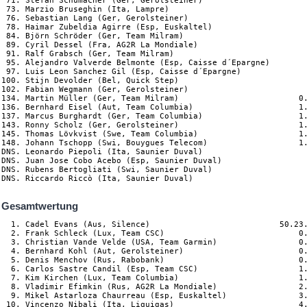
 71. Stefan Schumacher (Ger, Gerolsteiner)

 73. Marzio Bruseghin (Ita, Lampre)

 76. Sebastian Lang (Ger, Gerolsteiner)

 78. Haimar Zubeldia Agirre (Esp, Euskaltel)

 84. Björn Schröder (Ger, Team Milram)

 89. Cyril Dessel (Fra, AG2R La Mondiale)

 91. Ralf Grabsch (Ger, Team Milram)

 95. Alejandro Valverde Belmonte (Esp, Caisse d´Epargne)

 97. Luis Leon Sanchez Gil (Esp, Caisse d´Epargne)

100. Stijn Devolder (Bel, Quick Step)

102. Fabian Wegmann (Ger, Gerolsteiner)

134. Martin Müller (Ger, Team Milram)                         0.
136. Bernhard Eisel (Aut, Team Columbia)                      1.
137. Marcus Burghardt (Ger, Team Columbia)                    1.
143. Ronny Scholz (Ger, Gerolsteiner)                         1.
145. Thomas Lövkvist (Swe, Team Columbia)                     1.
148. Johann Tschopp (Swi, Bouygues Telecom)                   1.
DNS. Leonardo Piepoli (Ita, Saunier Duval)

DNS. Juan Jose Cobo Acebo (Esp, Saunier Duval)

DNS. Rubens Bertogliati (Swi, Saunier Duval)

Gesamtwertung
  1. Cadel Evans (Aus, Silence)                           50.23.
  2. Frank Schleck (Lux, Team CSC)                            0.
  3. Christian Vande Velde (USA, Team Garmin)                 0.
  4. Bernhard Kohl (Aut, Gerolsteiner)                        0.
  5. Denis Menchov (Rus, Rabobank)                            0.
  6. Carlos Sastre Candil (Esp, Team CSC)                     1.
  7. Kim Kirchen (Lux, Team Columbia)                         1.
  8. Vladimir Efimkin (Rus, AG2R La Mondiale)                 2.
  9. Mikel Astarloza Chaurreau (Esp, Euskaltel)               3.
 10. Vincenzo Nibali (Ita, Liquigas)                          4.