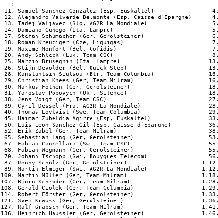
   :

 11. Samuel Sanchez Gonzalez (Esp, Euskaltel)                 4.
 12. Alejandro Valverde Belmonte (Esp, Caisse d´Epargne)      4.
 13. Tadej Valjavec (Slo, AG2R La Mondiale)                   5.
 14. Damiano Cunego (Ita, Lampre)                             5.
 17. Stefan Schumacher (Ger, Gerolsteiner)                    6.
 18. Roman Kreuziger (Cze, Liquigas)                          7.
 19. Maxime Monfort (Bel, Cofidis)                            7.
 20. Andy Schleck (Lux, Team CSC)                             8.
 25. Marzio Bruseghin (Ita, Lampre)                          13.
 26. Stijn Devolder (Bel, Quick Step)                        13.
 28. Kanstantsin Siutsou (Blr, Team Columbia)                16.
 29. Christian Knees (Ger, Team Milram)                      16.
 30. Markus Fothen (Ger, Gerolsteiner)                       18.
 31. Yaroslav Popovych (Ukr, Silence)                        18.
 38. Jens Voigt (Ger, Team CSC)                              27.
 39. Cyril Dessel (Fra, AG2R La Mondiale)                    28.
 40. Thomas Lövkvist (Swe, Team Columbia)                    29.
 45. Haimar Zubeldia Agirre (Esp, Euskaltel)                 33.
 50. Luis Leon Sanchez Gil (Esp, Caisse d´Epargne)           36.
 52. Erik Zabel (Ger, Team Milram)                           38.
 65. Sebastian Lang (Ger, Gerolsteiner)                      53.
 67. Fabian Cancellara (Swi, Team CSC)                       55.
 68. Fabian Wegmann (Ger, Gerolsteiner)                      55.
 70. Johann Tschopp (Swi, Bouygues Telecom)                  56.
 87. Ronny Scholz (Ger, Gerolsteiner)                      1.12.
 89. Martin Elmiger (Swi, AG2R La Mondiale)                1.12.
100. Martin Müller (Ger, Team Milram)                      1.18.
107. Björn Schröder (Ger, Team Milram)                     1.28.
108. Gerald Ciolek (Ger, Team Columbia)                    1.29.
114. Robert Förster (Ger, Gerolsteiner)                    1.33.
121. Sven Krauss (Ger, Gerolsteiner)                       1.36.
127. Ralf Grabsch (Ger, Team Milram)                       1.41.
136. Heinrich Haussler (Ger, Gerolsteiner)                 1.46.