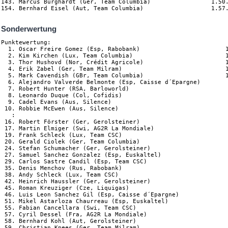
143. Marcus Burghardt (Ger, Team Columbia)                 1.50.
Sonderwertung
Punktewertung:

  1. Oscar Freire Gomez (Esp, Rabobank)                        1
  2. Kim Kirchen (Lux, Team Columbia)                          1
  3. Thor Hushovd (Nor, Crédit Agricole)                       1
  4. Erik Zabel (Ger, Team Milram)                             1
  5. Mark Cavendish (GBr, Team Columbia)                       1
  6. Alejandro Valverde Belmonte (Esp, Caisse d´Epargne)        
  7. Robert Hunter (RSA, Barloworld)                            
  8. Leonardo Duque (Col, Cofidis)                              
  9. Cadel Evans (Aus, Silence)                                 
 10. Robbie McEwen (Aus, Silence)                               
   :

 16. Robert Förster (Ger, Gerolsteiner)                         
 17. Martin Elmiger (Swi, AG2R La Mondiale)                     
 19. Frank Schleck (Lux, Team CSC)                              
 20. Gerald Ciolek (Ger, Team Columbia)                         
 24. Stefan Schumacher (Ger, Gerolsteiner)                      
 27. Samuel Sanchez Gonzalez (Esp, Euskaltel)                   
 29. Carlos Sastre Candil (Esp, Team CSC)                       
 35. Denis Menchov (Rus, Rabobank)                              
 38. Andy Schleck (Lux, Team CSC)                               
 42. Heinrich Haussler (Ger, Gerolsteiner)                      
 45. Roman Kreuziger (Cze, Liquigas)                            
 46. Luis Leon Sanchez Gil (Esp, Caisse d´Epargne)              
 51. Mikel Astarloza Chaurreau (Esp, Euskaltel)                 
 55. Fabian Cancellara (Swi, Team CSC)                          
 57. Cyril Dessel (Fra, AG2R La Mondiale)                       
 58. Bernhard Kohl (Aut, Gerolsteiner)                          
 59. Christian Knees (Ger, Team Milram)                         