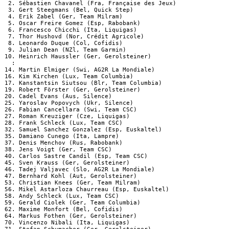
  2. Sébastien Chavanel (Fra, Française des Jeux)

  3. Gert Steegmans (Bel, Quick Step)

  4. Erik Zabel (Ger, Team Milram)

  5. Oscar Freire Gomez (Esp, Rabobank)

  6. Francesco Chicchi (Ita, Liquigas)

  7. Thor Hushovd (Nor, Crédit Agricole)

  8. Leonardo Duque (Col, Cofidis)

  9. Julian Dean (NZl, Team Garmin)

 10. Heinrich Haussler (Ger, Gerolsteiner)

   :

 14. Martin Elmiger (Swi, AG2R La Mondiale)

 16. Kim Kirchen (Lux, Team Columbia)

 17. Kanstantsin Siutsou (Blr, Team Columbia)

 19. Robert Förster (Ger, Gerolsteiner)

 20. Cadel Evans (Aus, Silence)

 25. Yaroslav Popovych (Ukr, Silence)

 26. Fabian Cancellara (Swi, Team CSC)

 27. Roman Kreuziger (Cze, Liquigas)

 28. Frank Schleck (Lux, Team CSC)

 32. Samuel Sanchez Gonzalez (Esp, Euskaltel)

 35. Damiano Cunego (Ita, Lampre)

 37. Denis Menchov (Rus, Rabobank)

 38. Jens Voigt (Ger, Team CSC)

 40. Carlos Sastre Candil (Esp, Team CSC)

 45. Sven Krauss (Ger, Gerolsteiner)

 46. Tadej Valjavec (Slo, AG2R La Mondiale)

 47. Bernhard Kohl (Aut, Gerolsteiner)

 53. Christian Knees (Ger, Team Milram)

 56. Mikel Astarloza Chaurreau (Esp, Euskaltel)

 58. Andy Schleck (Lux, Team CSC)

 59. Gerald Ciolek (Ger, Team Columbia)

 62. Maxime Monfort (Bel, Cofidis)

 64. Markus Fothen (Ger, Gerolsteiner)

 70. Vincenzo Nibali (Ita, Liquigas)
