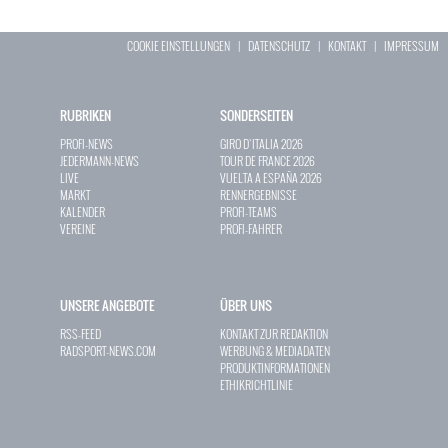
COOKIE EINSTELLUNGEN
|
DATENSCHUTZ
|
KONTAKT
|
IMPRESSUM
RUBRIKEN
SONDERSEITEN
PROFI-NEWS
GIRO D`ITALIA 2026
JEDERMANN-NEWS
TOUR DE FRANCE 2026
LIVE
VUELTA A ESPAÑA 2026
MARKT
RENNERGEBNISSE
KALENDER
PROFI-TEAMS
VEREINE
PROFI-FAHRER
UNSERE ANGEBOTE
ÜBER UNS
RSS-FEED
KONTAKT ZUR REDAKTION
RADSPORT-NEWS.COM
WERBUNG & MEDIADATEN
PRODUKTINFORMATIONEN
ETHIKRICHTLINIE