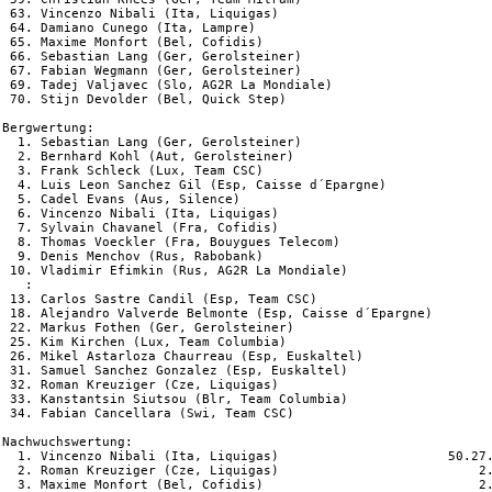
 63. Vincenzo Nibali (Ita, Liquigas)                            
 64. Damiano Cunego (Ita, Lampre)                               
 65. Maxime Monfort (Bel, Cofidis)                              
 66. Sebastian Lang (Ger, Gerolsteiner)                         
 67. Fabian Wegmann (Ger, Gerolsteiner)                         
 69. Tadej Valjavec (Slo, AG2R La Mondiale)                     
 70. Stijn Devolder (Bel, Quick Step)                           
Bergwertung:

  1. Sebastian Lang (Ger, Gerolsteiner)                         
  2. Bernhard Kohl (Aut, Gerolsteiner)                          
  3. Frank Schleck (Lux, Team CSC)                              
  4. Luis Leon Sanchez Gil (Esp, Caisse d´Epargne)              
  5. Cadel Evans (Aus, Silence)                                 
  6. Vincenzo Nibali (Ita, Liquigas)                            
  7. Sylvain Chavanel (Fra, Cofidis)                            
  8. Thomas Voeckler (Fra, Bouygues Telecom)                    
  9. Denis Menchov (Rus, Rabobank)                              
 10. Vladimir Efimkin (Rus, AG2R La Mondiale)                   
   :

 13. Carlos Sastre Candil (Esp, Team CSC)                       
 18. Alejandro Valverde Belmonte (Esp, Caisse d´Epargne)        
 22. Markus Fothen (Ger, Gerolsteiner)                          
 25. Kim Kirchen (Lux, Team Columbia)                           
 26. Mikel Astarloza Chaurreau (Esp, Euskaltel)                 
 31. Samuel Sanchez Gonzalez (Esp, Euskaltel)                   
 32. Roman Kreuziger (Cze, Liquigas)                            
 33. Kanstantsin Siutsou (Blr, Team Columbia)                   
 34. Fabian Cancellara (Swi, Team CSC)                          
Nachwuchswertung:

  1. Vincenzo Nibali (Ita, Liquigas)                      50.27.
  2. Roman Kreuziger (Cze, Liquigas)                          2.
  3. Maxime Monfort (Bel, Cofidis)                            2.