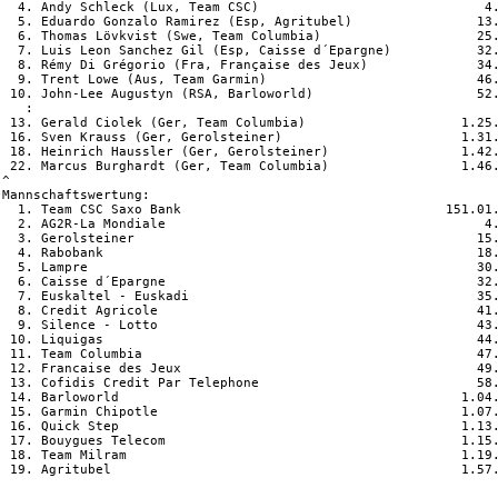
  4. Andy Schleck (Lux, Team CSC)                             4.
  5. Eduardo Gonzalo Ramirez (Esp, Agritubel)                13.
  6. Thomas Lövkvist (Swe, Team Columbia)                    25.
  7. Luis Leon Sanchez Gil (Esp, Caisse d´Epargne)           32.
  8. Rémy Di Grégorio (Fra, Française des Jeux)              34.
  9. Trent Lowe (Aus, Team Garmin)                           46.
 10. John-Lee Augustyn (RSA, Barloworld)                     52.
   :

 13. Gerald Ciolek (Ger, Team Columbia)                    1.25.
 16. Sven Krauss (Ger, Gerolsteiner)                       1.31.
 18. Heinrich Haussler (Ger, Gerolsteiner)                 1.42.
 22. Marcus Burghardt (Ger, Team Columbia)                 1.46.
^

Mannschaftswertung:

  1. Team CSC Saxo Bank                                  151.01.
  2. AG2R-La Mondiale                                         4.
  3. Gerolsteiner                                            15.
  4. Rabobank                                                18.
  5. Lampre                                                  30.
  6. Caisse d´Epargne                                        32.
  7. Euskaltel - Euskadi                                     35.
  8. Credit Agricole                                         41.
  9. Silence - Lotto                                         43.
 10. Liquigas                                                44.
 11. Team Columbia                                           47.
 12. Francaise des Jeux                                      49.
 13. Cofidis Credit Par Telephone                            58.
 14. Barloworld                                            1.04.
 15. Garmin Chipotle                                       1.07.
 16. Quick Step                                            1.13.
 17. Bouygues Telecom                                      1.15.
 18. Team Milram                                           1.19.