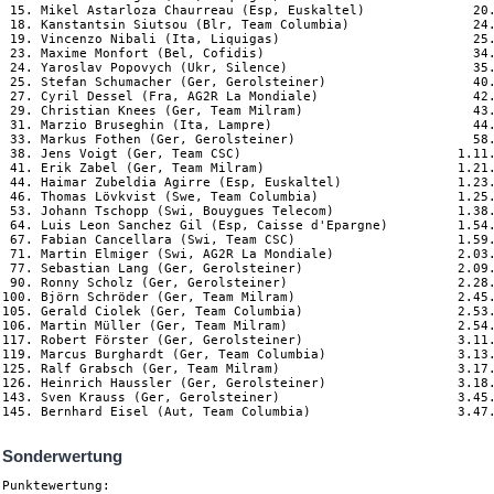
 15. Mikel Astarloza Chaurreau (Esp, Euskaltel)              20.
 18. Kanstantsin Siutsou (Blr, Team Columbia)                24.
 19. Vincenzo Nibali (Ita, Liquigas)                         25.
 23. Maxime Monfort (Bel, Cofidis)                           34.
 24. Yaroslav Popovych (Ukr, Silence)                        35.
 25. Stefan Schumacher (Ger, Gerolsteiner)                   40.
 27. Cyril Dessel (Fra, AG2R La Mondiale)                    42.
 29. Christian Knees (Ger, Team Milram)                      43.
 31. Marzio Bruseghin (Ita, Lampre)                          44.
 33. Markus Fothen (Ger, Gerolsteiner)                       58.
 38. Jens Voigt (Ger, Team CSC)                            1.11.
 41. Erik Zabel (Ger, Team Milram)                         1.21.
 44. Haimar Zubeldia Agirre (Esp, Euskaltel)               1.23.
 46. Thomas Lövkvist (Swe, Team Columbia)                  1.25.
 53. Johann Tschopp (Swi, Bouygues Telecom)                1.38.
 64. Luis Leon Sanchez Gil (Esp, Caisse d'Epargne)         1.54.
 67. Fabian Cancellara (Swi, Team CSC)                     1.59.
 71. Martin Elmiger (Swi, AG2R La Mondiale)                2.03.
 77. Sebastian Lang (Ger, Gerolsteiner)                    2.09.
 90. Ronny Scholz (Ger, Gerolsteiner)                      2.28.
100. Björn Schröder (Ger, Team Milram)                     2.45.
105. Gerald Ciolek (Ger, Team Columbia)                    2.53.
106. Martin Müller (Ger, Team Milram)                      2.54.
117. Robert Förster (Ger, Gerolsteiner)                    3.11.
119. Marcus Burghardt (Ger, Team Columbia)                 3.13.
125. Ralf Grabsch (Ger, Team Milram)                       3.17.
126. Heinrich Haussler (Ger, Gerolsteiner)                 3.18.
143. Sven Krauss (Ger, Gerolsteiner)                       3.45.
Sonderwertung
Punktewertung:
