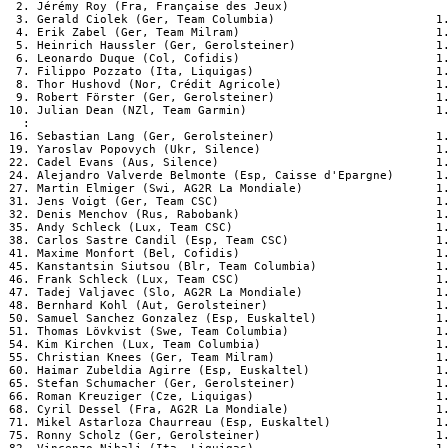
  2. Jérémy Roy (Fra, Française des Jeux)

  3. Gerald Ciolek (Ger, Team Columbia)                       1.
  4. Erik Zabel (Ger, Team Milram)                            1.
  5. Heinrich Haussler (Ger, Gerolsteiner)                    1.
  6. Leonardo Duque (Col, Cofidis)                            1.
  7. Filippo Pozzato (Ita, Liquigas)                          1.
  8. Thor Hushovd (Nor, Crédit Agricole)                      1.
  9. Robert Förster (Ger, Gerolsteiner)                       1.
 10. Julian Dean (NZl, Team Garmin)                           1.
   :

 16. Sebastian Lang (Ger, Gerolsteiner)                       1.
 19. Yaroslav Popovych (Ukr, Silence)                         1.
 22. Cadel Evans (Aus, Silence)                               1.
 24. Alejandro Valverde Belmonte (Esp, Caisse d'Epargne)      1.
 27. Martin Elmiger (Swi, AG2R La Mondiale)                   1.
 31. Jens Voigt (Ger, Team CSC)                               1.
 32. Denis Menchov (Rus, Rabobank)                            1.
 35. Andy Schleck (Lux, Team CSC)                             1.
 38. Carlos Sastre Candil (Esp, Team CSC)                     1.
 41. Maxime Monfort (Bel, Cofidis)                            1.
 45. Kanstantsin Siutsou (Blr, Team Columbia)                 1.
 46. Frank Schleck (Lux, Team CSC)                            1.
 47. Tadej Valjavec (Slo, AG2R La Mondiale)                   1.
 48. Bernhard Kohl (Aut, Gerolsteiner)                        1.
 50. Samuel Sanchez Gonzalez (Esp, Euskaltel)                 1.
 51. Thomas Lövkvist (Swe, Team Columbia)                     1.
 54. Kim Kirchen (Lux, Team Columbia)                         1.
 55. Christian Knees (Ger, Team Milram)                       1.
 60. Haimar Zubeldia Agirre (Esp, Euskaltel)                  1.
 65. Stefan Schumacher (Ger, Gerolsteiner)                    1.
 66. Roman Kreuziger (Cze, Liquigas)                          1.
 68. Cyril Dessel (Fra, AG2R La Mondiale)                     1.
 71. Mikel Astarloza Chaurreau (Esp, Euskaltel)               1.
 75. Ronny Scholz (Ger, Gerolsteiner)                         1.