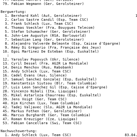
 79. Fabian Wegmann (Ger, Gerolsteiner)                         
Bergwertung:

  1. Bernhard Kohl (Aut, Gerolsteiner)                         1
  2. Carlos Sastre Candil (Esp, Team CSC)                       
  3. Frank Schleck (Lux, Team CSC)                              
  4. Thomas Voeckler (Fra, Bouygues Telecom)                    
  5. Stefan Schumacher (Ger, Gerolsteiner)                      
  6. John-Lee Augustyn (RSA, Barloworld)                        
  7. Sebastian Lang (Ger, Gerolsteiner)                         
  8. Alejandro Valverde Belmonte (Esp, Caisse d'Epargne)        
  9. Rémy Di Grégorio (Fra, Française des Jeux)                 
 10. Egoi Martinez De Esteban (Esp, Euskaltel)                  
   :

 12. Yaroslav Popovych (Ukr, Silence)                           
 13. Cyril Dessel (Fra, AG2R La Mondiale)                       
 14. Denis Menchov (Rus, Rabobank)                              
 15. Andy Schleck (Lux, Team CSC)                               
 16. Cadel Evans (Aus, Silence)                                 
 17. Samuel Sanchez Gonzalez (Esp, Euskaltel)                   
 19. Kanstantsin Siutsou (Blr, Team Columbia)                   
 27. Luis Leon Sanchez Gil (Esp, Caisse d'Epargne)              
 28. Vincenzo Nibali (Ita, Liquigas)                            
 35. Mikel Astarloza Chaurreau (Esp, Euskaltel)                 
 39. Jens Voigt (Ger, Team CSC)                                 
 40. Kim Kirchen (Lux, Team Columbia)                           
 42. Tadej Valjavec (Slo, AG2R La Mondiale)                     
 45. Markus Fothen (Ger, Gerolsteiner)                          
 46. Marcus Burghardt (Ger, Team Columbia)                      
 47. Roman Kreuziger (Cze, Liquigas)                            
 53. Fabian Cancellara (Swi, Team CSC)                          
Nachwuchswertung:

  1. Andy Schleck (Lux, Team CSC)                         83.04.