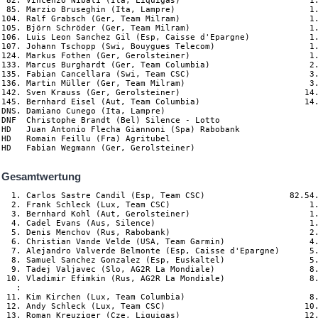
 82. Vincenzo Nibali (Ita, Liquigas)                          1.
 85. Marzio Bruseghin (Ita, Lampre)                           1.
104. Ralf Grabsch (Ger, Team Milram)                          1.
105. Björn Schröder (Ger, Team Milram)                        1.
106. Luis Leon Sanchez Gil (Esp, Caisse d'Epargne)            1.
107. Johann Tschopp (Swi, Bouygues Telecom)                   1.
124. Markus Fothen (Ger, Gerolsteiner)                        1.
133. Marcus Burghardt (Ger, Team Columbia)                    2.
135. Fabian Cancellara (Swi, Team CSC)                        3.
136. Martin Müller (Ger, Team Milram)                         3.
142. Sven Krauss (Ger, Gerolsteiner)                         14.
145. Bernhard Eisel (Aut, Team Columbia)                     14.
DNS. Damiano Cunego (Ita, Lampre) 

DNF  Christophe Brandt (Bel) Silence - Lotto                    
HD   Juan Antonio Flecha Giannoni (Spa) Rabobank                
HD   Romain Feillu (Fra) Agritubel                            

Gesamtwertung
  1. Carlos Sastre Candil (Esp, Team CSC)                 82.54.
  2. Frank Schleck (Lux, Team CSC)                            1.
  3. Bernhard Kohl (Aut, Gerolsteiner)                        1.
  4. Cadel Evans (Aus, Silence)                               1.
  5. Denis Menchov (Rus, Rabobank)                            2.
  6. Christian Vande Velde (USA, Team Garmin)                 4.
  7. Alejandro Valverde Belmonte (Esp, Caisse d'Epargne)      5.
  8. Samuel Sanchez Gonzalez (Esp, Euskaltel)                 5.
  9. Tadej Valjavec (Slo, AG2R La Mondiale)                   8.
 10. Vladimir Efimkin (Rus, AG2R La Mondiale)                 8.
   :

 11. Kim Kirchen (Lux, Team Columbia)                         8.
 12. Andy Schleck (Lux, Team CSC)                            10.
 13. Roman Kreuziger (Cze, Liquigas)                         12.