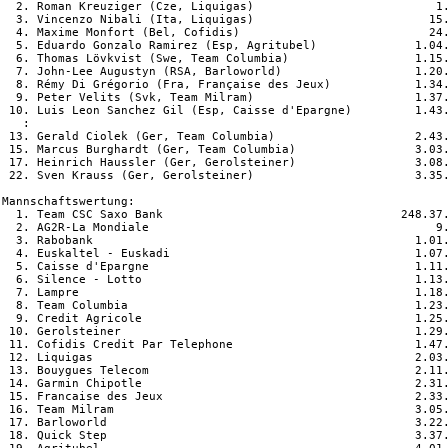
  2. Roman Kreuziger (Cze, Liquigas)                          1.
  3. Vincenzo Nibali (Ita, Liquigas)                         15.
  4. Maxime Monfort (Bel, Cofidis)                           24.
  5. Eduardo Gonzalo Ramirez (Esp, Agritubel)              1.04.
  6. Thomas Lövkvist (Swe, Team Columbia)                  1.15.
  7. John-Lee Augustyn (RSA, Barloworld)                   1.20.
  8. Rémy Di Grégorio (Fra, Française des Jeux)            1.34.
  9. Peter Velits (Svk, Team Milram)                       1.37.
 10. Luis Leon Sanchez Gil (Esp, Caisse d'Epargne)         1.43.
   :

 13. Gerald Ciolek (Ger, Team Columbia)                    2.43.
 15. Marcus Burghardt (Ger, Team Columbia)                 3.03.
 17. Heinrich Haussler (Ger, Gerolsteiner)                 3.08.
 22. Sven Krauss (Ger, Gerolsteiner)                       3.35.
Mannschaftswertung:

  1. Team CSC Saxo Bank                                  248.37.
  2. AG2R-La Mondiale                                         9.
  3. Rabobank                                              1.01.
  4. Euskaltel - Euskadi                                   1.07.
  5. Caisse d'Epargne                                      1.11.
  6. Silence - Lotto                                       1.13.
  7. Lampre                                                1.18.
  8. Team Columbia                                         1.23.
  9. Credit Agricole                                       1.25.
 10. Gerolsteiner                                          1.29.
 11. Cofidis Credit Par Telephone                          1.47.
 12. Liquigas                                              2.03.
 13. Bouygues Telecom                                      2.11.
 14. Garmin Chipotle                                       2.31.
 15. Francaise des Jeux                                    2.33.
 16. Team Milram                                           3.05.
 17. Barloworld                                            3.22.
 18. Quick Step                                            3.37.