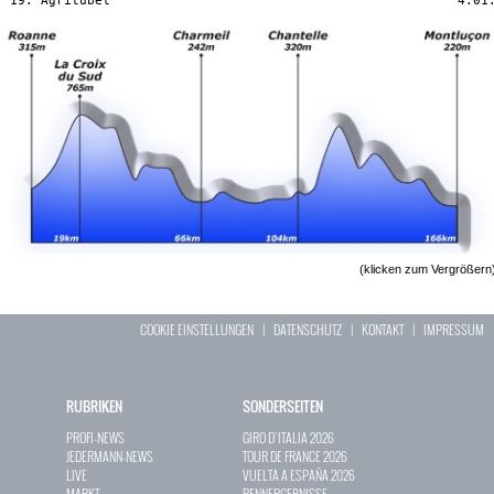
(klicken zum Vergrößern
COOKIE EINSTELLUNGEN
|
DATENSCHUTZ
|
KONTAKT
|
IMPRESSUM
RUBRIKEN
SONDERSEITEN
PROFI-NEWS
GIRO D`ITALIA 2026
JEDERMANN-NEWS
TOUR DE FRANCE 2026
LIVE
VUELTA A ESPAÑA 2026
MARKT
RENNERGEBNISSE