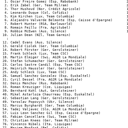
  1. Oscar Freire Gomez (Esp, Rabobank)                        2
  2. Erik Zabel (Ger, Team Milram)                             2
  3. Thor Hushovd (Nor, Crédit Agricole)                       1
  4. Leonardo Duque (Col, Cofidis)                             1
  5. Kim Kirchen (Lux, Team Columbia)                          1
  6. Alejandro Valverde Belmonte (Esp, Caisse d'Epargne)       1
  7. Robert Hunter (RSA, Barloworld)                           1
  8. Romain Feillu (Fra, Agritubel)                            1
  9. Robbie McEwen (Aus, Silence)                              1
 10. Julian Dean (NZl, Team Garmin)                             
   :

 12. Cadel Evans (Aus, Silence)                                 
 13. Gerald Ciolek (Ger, Team Columbia)                         
 14. Robert Förster (Ger, Gerolsteiner)                         
 15. Frank Schleck (Lux, Team CSC)                              
 18. Martin Elmiger (Swi, AG2R La Mondiale)                     
 20. Stefan Schumacher (Ger, Gerolsteiner)                      
 23. Carlos Sastre Candil (Esp, Team CSC)                       
 24. Heinrich Haussler (Ger, Gerolsteiner)                      
 25. Andy Schleck (Lux, Team CSC)                               
 26. Samuel Sanchez Gonzalez (Esp, Euskaltel)                   
 31. Cyril Dessel (Fra, AG2R La Mondiale)                       
 32. Denis Menchov (Rus, Rabobank)                              
 33. Roman Kreuziger (Cze, Liquigas)                            
 39. Bernhard Kohl (Aut, Gerolsteiner)                          
 40. Mikel Astarloza Chaurreau (Esp, Euskaltel)                 
 42. Sebastian Lang (Ger, Gerolsteiner)                         
 49. Yaroslav Popovych (Ukr, Silence)                           
 52. Marcus Burghardt (Ger, Team Columbia)                      
 54. Tadej Valjavec (Slo, AG2R La Mondiale)                     
 57. Luis Leon Sanchez Gil (Esp, Caisse d'Epargne)              
 65. Fabian Cancellara (Swi, Team CSC)                          
 73. Christian Knees (Ger, Team Milram)                         
 76. Vincenzo Nibali (Ita, Liquigas)                            
 77. Maxime Monfort (Bel, Cofidis)                              