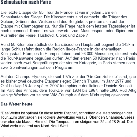
Schaulaufen nach Paris
Die letzte Etappe der 95. Tour de France ist wie in jedem Jahr ein
Schaulaufen der Sieger. Die Klassements sind gemacht, die Träger des
Gelben, Grünen, des Weißen und des Bergtrikots prosten sich auf der
Etappe mit Champagner zu. Nur die Frage nach dem letzten Tagessieger ist
noch spannend: Kommt es wie erwartet zum Massensprint oder düpiert ein
Ausreißer die Freire, Hushovd, Ciolek und Zabel?
Rund 50 Kilometer südlich der französischen Hauptstadt beginnt die 143km
lange Schlussfahrt durch die Region Ile-de-France in der ehemaligen
Königsstadt Etampes.In Etampes leben rund 26.000 Menschen, die erstmals
die Tour-Karawane begrüßen dürfen. Auf den ersten 50 Kilometer nach Paris
warten noch zwei Bergprüfungen der vierten Kategorie, in Paris stehen noch
zwei Sprintwertungen auf dem Programm.
Auf den Champs-Elysees, die seit 1975 Ziel der "Großen Schleife" sind, gab
es bisher zwei deutsche Etappensieger: Dietrich Thurau im Jahr 1977 und
Olaf Ludwig 15 Jahr später. 2007 triumphierte der Italiener Daniele Bennati.
Im Parc des Princes, dem Tour-Ziel von 1904 bis 1967, hatte 1966 Rudi Altig
wenige Wochen vor seinem WM-Triumph auf dem Nürburgring gewonnen.
Das Wetter heute
"Das Wetter ist optimal für diese letzte Etappe", schreiben die Meteorologen der
Tour. Zum Start sagen sie lockere Bewölkung voraus. Über den Champs-Elysées
erwarten sie blauen Himmel. Die Temperaturen steigen von 25 auf 28 Grad. Der
Wind wehr moderat aus Nord-Nord-West.