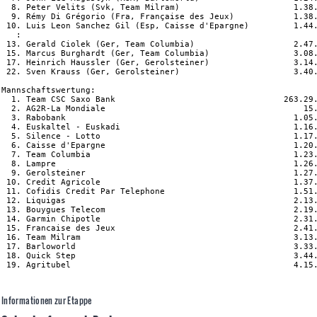
  8. Peter Velits (Svk, Team Milram)                       1.38.
  9. Rémy Di Grégorio (Fra, Française des Jeux)            1.38.
 10. Luis Leon Sanchez Gil (Esp, Caisse d'Epargne)         1.44.
   :

 13. Gerald Ciolek (Ger, Team Columbia)                    2.47.
 15. Marcus Burghardt (Ger, Team Columbia)                 3.08.
 17. Heinrich Haussler (Ger, Gerolsteiner)                 3.14.
 22. Sven Krauss (Ger, Gerolsteiner)                       3.40.
Mannschaftswertung:

  1. Team CSC Saxo Bank                                  263.29.
  2. AG2R-La Mondiale                                        15.
  3. Rabobank                                              1.05.
  4. Euskaltel - Euskadi                                   1.16.
  5. Silence - Lotto                                       1.17.
  6. Caisse d'Epargne                                      1.20.
  7. Team Columbia                                         1.23.
  8. Lampre                                                1.26.
  9. Gerolsteiner                                          1.27.
 10. Credit Agricole                                       1.37.
 11. Cofidis Credit Par Telephone                          1.51.
 12. Liquigas                                              2.13.
 13. Bouygues Telecom                                      2.19.
 14. Garmin Chipotle                                       2.31.
 15. Francaise des Jeux                                    2.41.
 16. Team Milram                                           3.13.
 17. Barloworld                                            3.33.
 18. Quick Step                                            3.44.
Informationen zur Etappe