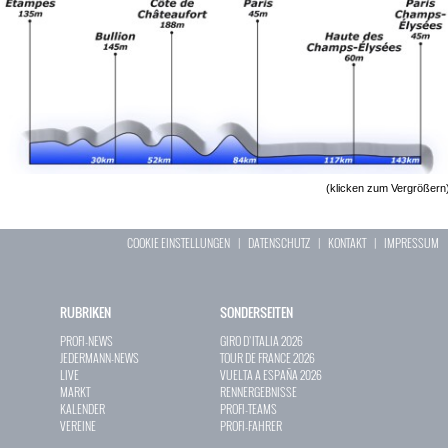
(klicken zum Vergrößern
COOKIE EINSTELLUNGEN
|
DATENSCHUTZ
|
KONTAKT
|
IMPRESSUM
RUBRIKEN
SONDERSEITEN
PROFI-NEWS
GIRO D`ITALIA 2026
JEDERMANN-NEWS
TOUR DE FRANCE 2026
LIVE
VUELTA A ESPAÑA 2026
MARKT
RENNERGEBNISSE
KALENDER
PROFI-TEAMS
VEREINE
PROFI-FAHRER