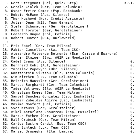
  1. Gert Steegmans (Bel, Quick Step)                      3.51.
  2. Gerald Ciolek (Ger, Team Columbia)

  3. Oscar Freire Gomez (Esp, Rabobank)

  4. Robbie McEwen (Aus, Silence)

  5. Thor Hushovd (Nor, Crédit Agricole)

  6. Julian Dean (NZl, Team Garmin)

  7. Stefan Schumacher (Ger, Gerolsteiner)

  8. Robert Förster (Ger, Gerolsteiner)

  9. Leonardo Duque (Col, Cofidis)

 10. Robert Hunter (RSA, Barloworld)

   :

 11. Erik Zabel (Ger, Team Milram)

 13. Fabian Cancellara (Swi, Team CSC)

 15. Alejandro Valverde Belmonte (Esp, Caisse d'Epargne)

 23. Martin Elmiger (Swi, AG2R La Mondiale)

 24. Cadel Evans (Aus, Silence)                               0.
 26. Bernhard Kohl (Aut, Gerolsteiner)                        0.
 27. Yaroslav Popovych (Ukr, Silence)                         0.
 32. Kanstantsin Siutsou (Blr, Team Columbia)                 0.
 34. Kim Kirchen (Lux, Team Columbia)                         0.
 35. Heinrich Haussler (Ger, Gerolsteiner)                    0.
 36. Marcus Burghardt (Ger, Team Columbia)                    0.
 39. Tadej Valjavec (Slo, AG2R La Mondiale)                   0.
 40. Christian Knees (Ger, Team Milram)                       0.
 43. Samuel Sanchez Gonzalez (Esp, Euskaltel)                 0.
 44. Haimar Zubeldia Agirre (Esp, Euskaltel)                  0.
 46. Maxime Monfort (Bel, Cofidis)                            0.
 49. Sven Krauss (Ger, Gerolsteiner)                          0.
 50. Mikel Astarloza Chaurreau (Esp, Euskaltel)               0.
 53. Markus Fothen (Ger, Gerolsteiner)                        0.
 56. Ralf Grabsch (Ger, Team Milram)                          0.
 62. Carlos Sastre Candil (Esp, Team CSC)                     0.
 65. Andy Schleck (Lux, Team CSC)                             0.
 67. Marzio Bruseghin (Ita, Lampre)                           0.