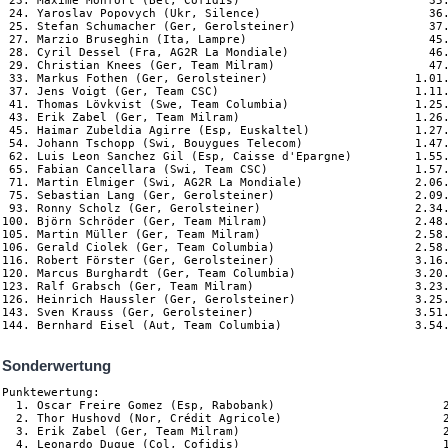
 23. Maxime Monfort (Bel, Cofidis)                           35.
 24. Yaroslav Popovych (Ukr, Silence)                        36.
 25. Stefan Schumacher (Ger, Gerolsteiner)                   37.
 27. Marzio Bruseghin (Ita, Lampre)                          45.
 28. Cyril Dessel (Fra, AG2R La Mondiale)                    46.
 29. Christian Knees (Ger, Team Milram)                      47.
 33. Markus Fothen (Ger, Gerolsteiner)                     1.01.
 37. Jens Voigt (Ger, Team CSC)                            1.11.
 41. Thomas Lövkvist (Swe, Team Columbia)                  1.25.
 43. Erik Zabel (Ger, Team Milram)                         1.26.
 45. Haimar Zubeldia Agirre (Esp, Euskaltel)               1.27.
 54. Johann Tschopp (Swi, Bouygues Telecom)                1.47.
 62. Luis Leon Sanchez Gil (Esp, Caisse d'Epargne)         1.55.
 65. Fabian Cancellara (Swi, Team CSC)                     1.57.
 71. Martin Elmiger (Swi, AG2R La Mondiale)                2.06.
 75. Sebastian Lang (Ger, Gerolsteiner)                    2.09.
 93. Ronny Scholz (Ger, Gerolsteiner)                      2.34.
100. Björn Schröder (Ger, Team Milram)                     2.48.
105. Martin Müller (Ger, Team Milram)                      2.58.
106. Gerald Ciolek (Ger, Team Columbia)                    2.58.
116. Robert Förster (Ger, Gerolsteiner)                    3.16.
120. Marcus Burghardt (Ger, Team Columbia)                 3.20.
123. Ralf Grabsch (Ger, Team Milram)                       3.23.
126. Heinrich Haussler (Ger, Gerolsteiner)                 3.25.
143. Sven Krauss (Ger, Gerolsteiner)                       3.51.
Sonderwertung
Punktewertung:

  1. Oscar Freire Gomez (Esp, Rabobank)                        2
  2. Thor Hushovd (Nor, Crédit Agricole)                       2
  3. Erik Zabel (Ger, Team Milram)                             2
  4. Leonardo Duque (Col, Cofidis)                             1