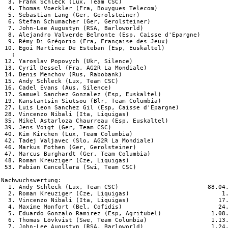
  3. Frank Schleck (Lux, Team CSC)                              
  4. Thomas Voeckler (Fra, Bouygues Telecom)                    
  5. Sebastian Lang (Ger, Gerolsteiner)                         
  6. Stefan Schumacher (Ger, Gerolsteiner)                      
  7. John-Lee Augustyn (RSA, Barloworld)                        
  8. Alejandro Valverde Belmonte (Esp, Caisse d'Epargne)        
  9. Rémy Di Grégorio (Fra, Française des Jeux)                 
 10. Egoi Martinez De Esteban (Esp, Euskaltel)                  
   :

 12. Yaroslav Popovych (Ukr, Silence)                           
 13. Cyril Dessel (Fra, AG2R La Mondiale)                       
 14. Denis Menchov (Rus, Rabobank)                              
 15. Andy Schleck (Lux, Team CSC)                               
 16. Cadel Evans (Aus, Silence)                                 
 17. Samuel Sanchez Gonzalez (Esp, Euskaltel)                   
 19. Kanstantsin Siutsou (Blr, Team Columbia)                   
 27. Luis Leon Sanchez Gil (Esp, Caisse d'Epargne)              
 28. Vincenzo Nibali (Ita, Liquigas)                            
 35. Mikel Astarloza Chaurreau (Esp, Euskaltel)                 
 39. Jens Voigt (Ger, Team CSC)                                 
 40. Kim Kirchen (Lux, Team Columbia)                           
 42. Tadej Valjavec (Slo, AG2R La Mondiale)                     
 46. Markus Fothen (Ger, Gerolsteiner)                          
 47. Marcus Burghardt (Ger, Team Columbia)                      
 48. Roman Kreuziger (Cze, Liquigas)                            
 53. Fabian Cancellara (Swi, Team CSC)                          
Nachwuchswertung:

  1. Andy Schleck (Lux, Team CSC)                         88.04.
  2. Roman Kreuziger (Cze, Liquigas)                          1.
  3. Vincenzo Nibali (Ita, Liquigas)                         17.
  4. Maxime Monfort (Bel, Cofidis)                           24.
  5. Eduardo Gonzalo Ramirez (Esp, Agritubel)              1.08.
  6. Thomas Lövkvist (Swe, Team Columbia)                  1.13.
  7. John-Lee Augustyn (RSA, Barloworld)                   1.24.