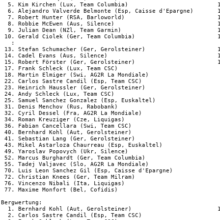
  5. Kim Kirchen (Lux, Team Columbia)                          1
  6. Alejandro Valverde Belmonte (Esp, Caisse d'Epargne)       1
  7. Robert Hunter (RSA, Barloworld)                           1
  8. Robbie McEwen (Aus, Silence)                              1
  9. Julian Dean (NZl, Team Garmin)                            1
 10. Gerald Ciolek (Ger, Team Columbia)                        1
   :

 13. Stefan Schumacher (Ger, Gerolsteiner)                     1
 14. Cadel Evans (Aus, Silence)                                1
 15. Robert Förster (Ger, Gerolsteiner)                        1
 17. Frank Schleck (Lux, Team CSC)                              
 18. Martin Elmiger (Swi, AG2R La Mondiale)                     
 22. Carlos Sastre Candil (Esp, Team CSC)                       
 23. Heinrich Haussler (Ger, Gerolsteiner)                      
 24. Andy Schleck (Lux, Team CSC)                               
 25. Samuel Sanchez Gonzalez (Esp, Euskaltel)                   
 31. Denis Menchov (Rus, Rabobank)                              
 32. Cyril Dessel (Fra, AG2R La Mondiale)                       
 34. Roman Kreuziger (Cze, Liquigas)                            
 36. Fabian Cancellara (Swi, Team CSC)                          
 40. Bernhard Kohl (Aut, Gerolsteiner)                          
 41. Sebastian Lang (Ger, Gerolsteiner)                         
 43. Mikel Astarloza Chaurreau (Esp, Euskaltel)                 
 49. Yaroslav Popovych (Ukr, Silence)                           
 52. Marcus Burghardt (Ger, Team Columbia)                      
 55. Tadej Valjavec (Slo, AG2R La Mondiale)                     
 70. Luis Leon Sanchez Gil (Esp, Caisse d'Epargne)              
 72. Christian Knees (Ger, Team Milram)                         
 76. Vincenzo Nibali (Ita, Liquigas)                            
 77. Maxime Monfort (Bel, Cofidis)                              
Bergwertung:

  1. Bernhard Kohl (Aut, Gerolsteiner)                         1
  2. Carlos Sastre Candil (Esp, Team CSC)                       