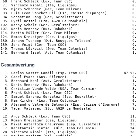
 68. Frank Schleck (Lux, Team CSC)                            0.
 71. Vincenzo Nibali (Ita, Liquigas)                          0.
 85. Björn Schröder (Ger, Team Milram)                        0.
 93. Luis Leon Sanchez Gil (Esp, Caisse d'Epargne)            0.
 94. Sebastian Lang (Ger, Gerolsteiner)                       0.
 95. Cyril Dessel (Fra, AG2R La Mondiale)                     0.
102. Ronny Scholz (Ger, Gerolsteiner)                         0.
107. Denis Menchov (Rus, Rabobank)                            0.
114. Martin Müller (Ger, Team Milram)                         0.
124. Roman Kreuziger (Cze, Liquigas)                          0.
130. Johann Tschopp (Swi, Bouygues Telecom)                   0.
139. Jens Voigt (Ger, Team CSC)                               0.
140. Thomas Lövkvist (Swe, Team Columbia)                     0.
Gesamtwertung
  1. Carlos Sastre Candil (Esp, Team CSC)                 87.52.
  2. Cadel Evans (Aus, Silence)                               0.
  3. Bernhard Kohl (Aut, Gerolsteiner)                        1.
  4. Denis Menchov (Rus, Rabobank)                            2.
  5. Christian Vande Velde (USA, Team Garmin)                 3.
  6. Frank Schleck (Lux, Team CSC)                            4.
  7. Samuel Sanchez Gonzalez (Esp, Euskaltel)                 6.
  8. Kim Kirchen (Lux, Team Columbia)                         6.
  9. Alejandro Valverde Belmonte (Esp, Caisse d'Epargne)      7.
 10. Tadej Valjavec (Slo, AG2R La Mondiale)                   9.
   :

 12. Andy Schleck (Lux, Team CSC)                            11.
 13. Roman Kreuziger (Cze, Liquigas)                         12.
 16. Mikel Astarloza Chaurreau (Esp, Euskaltel)              23.
 17. Kanstantsin Siutsou (Blr, Team Columbia)                24.
 20. Vincenzo Nibali (Ita, Liquigas)                         28.