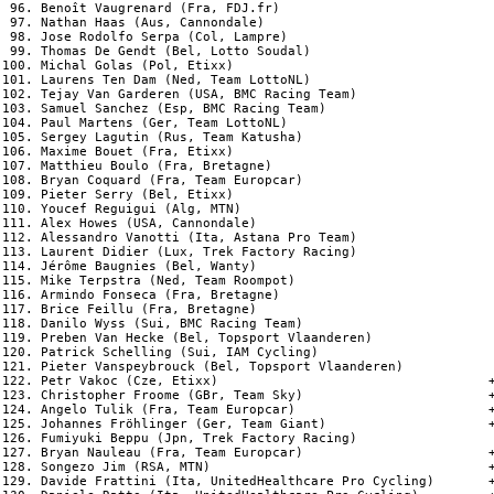
 96. Benoît Vaugrenard (Fra, FDJ.fr)                            
 97. Nathan Haas (Aus, Cannondale)                              
 98. Jose Rodolfo Serpa (Col, Lampre)

 99. Thomas De Gendt (Bel, Lotto Soudal)                        
100. Michal Golas (Pol, Etixx)

101. Laurens Ten Dam (Ned, Team LottoNL)                        
102. Tejay Van Garderen (USA, BMC Racing Team)                  
103. Samuel Sanchez (Esp, BMC Racing Team)

104. Paul Martens (Ger, Team LottoNL)                           
105. Sergey Lagutin (Rus, Team Katusha)

106. Maxime Bouet (Fra, Etixx)

107. Matthieu Boulo (Fra, Bretagne)

108. Bryan Coquard (Fra, Team Europcar)

109. Pieter Serry (Bel, Etixx)

110. Youcef Reguigui (Alg, MTN)                                 
111. Alex Howes (USA, Cannondale)

112. Alessandro Vanotti (Ita, Astana Pro Team)                  
113. Laurent Didier (Lux, Trek Factory Racing)                  
114. Jérôme Baugnies (Bel, Wanty)                               
115. Mike Terpstra (Ned, Team Roompot)                          
116. Armindo Fonseca (Fra, Bretagne)                            
117. Brice Feillu (Fra, Bretagne)

118. Danilo Wyss (Sui, BMC Racing Team)

119. Preben Van Hecke (Bel, Topsport Vlaanderen)

120. Patrick Schelling (Sui, IAM Cycling)

121. Pieter Vanspeybrouck (Bel, Topsport Vlaanderen)            
122. Petr Vakoc (Cze, Etixx)                                   +
123. Christopher Froome (GBr, Team Sky)                        +
124. Angelo Tulik (Fra, Team Europcar)                         +
125. Johannes Fröhlinger (Ger, Team Giant)                     +
126. Fumiyuki Beppu (Jpn, Trek Factory Racing)

127. Bryan Nauleau (Fra, Team Europcar)                        +
128. Songezo Jim (RSA, MTN)                                    +
129. Davide Frattini (Ita, UnitedHealthcare Pro Cycling)       +