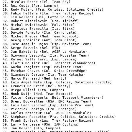
 27. Nicolas Roche (Irl, Team Sky)

 28. Rui Costa (Por, Lampre)                                    
 29. Rudy Molard (Fra, Cofidis, Solutions Credits)              
 30. Fabio Felline (Ita, Trek Factory Racing)                   
 31. Tim Wellens (Bel, Lotto Soudal)

 32. Robert Kiserlovski (Cro, Tinkoff)

 33. Michal Kwiatkowski (Pol, Etixx)                            
 34. Gianluca Brambilla (Ita, Etixx)                            
 35. Davide Formolo (Ita, Cannondale)                           
 36. Michel Kreder (Ned, Team Roompot)                          
 37. Georg Preidler (Aut, Team Giant)                           
 38. Jose Joaquin Rojas (Esp, Movistar Team)

 39. Serge Pauwels (Bel, MTN)                                   
 40. Jan Bakelants (Bel, AG2R La Mondiale)                      
 41. Giovanni Visconti (Ita, Movistar Team)                     
 42. Rafael Valls Ferri (Esp, Lampre)                           
 43. Floris De Tier (Bel, Topsport Vlaanderen)                  
 44. Gorka Izagirre (Esp, Movistar Team)                        
 45. Esteban Chaves (Col, Orica GreenEdge)                      
 46. Giampaolo Caruso (Ita, Team Katusha)                       
 47. Marco Minnaard (Ned, Wanty)                                
 48. Luis Angel Mate (Esp, Cofidis, Solutions Credits)

 49. Francis De Greef (Bel, Wanty)

 50. Diego Ulissi (Ita, Lampre)

 51. Huub Duijn (Ned, Team Roompot)

 52. Victor Campenaerts (Bel, Topsport Vlaanderen)              
 53. Brent Bookwalter (USA, BMC Racing Team)                    
 54. Luis Leon Sanchez (Esp, Astana Pro Team)                   
 55. Pierrick Fedrigo (Fra, Bretagne)                           
 56. Carlos Betancur (Col, AG2R La Mondiale)

 57. Stéphane Rossetto (Fra, Cofidis, Solutions Credits)

 58. Frank Schleck (Lux, Trek Factory Racing)

 59. Larry Warbasse (USA, IAM Cycling)

 60. Jan Polanc (Slo, Lampre)
