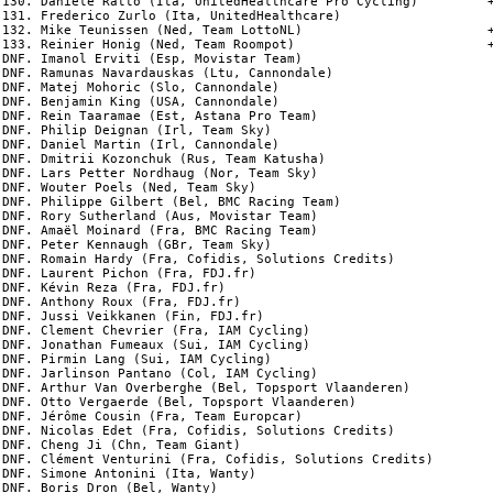
130. Daniele Ratto (Ita, UnitedHealthcare Pro Cycling)         +
131. Frederico Zurlo (Ita, UnitedHealthcare)

132. Mike Teunissen (Ned, Team LottoNL)                        +
133. Reinier Honig (Ned, Team Roompot)                         +
DNF. Imanol Erviti (Esp, Movistar Team)

DNF. Ramunas Navardauskas (Ltu, Cannondale)

DNF. Matej Mohoric (Slo, Cannondale)

DNF. Benjamin King (USA, Cannondale)

DNF. Rein Taaramae (Est, Astana Pro Team)

DNF. Philip Deignan (Irl, Team Sky)

DNF. Daniel Martin (Irl, Cannondale)

DNF. Dmitrii Kozonchuk (Rus, Team Katusha)

DNF. Lars Petter Nordhaug (Nor, Team Sky)

DNF. Wouter Poels (Ned, Team Sky)

DNF. Philippe Gilbert (Bel, BMC Racing Team)

DNF. Rory Sutherland (Aus, Movistar Team)

DNF. Amaël Moinard (Fra, BMC Racing Team)

DNF. Peter Kennaugh (GBr, Team Sky)

DNF. Romain Hardy (Fra, Cofidis, Solutions Credits)

DNF. Laurent Pichon (Fra, FDJ.fr)

DNF. Kévin Reza (Fra, FDJ.fr)

DNF. Anthony Roux (Fra, FDJ.fr)

DNF. Jussi Veikkanen (Fin, FDJ.fr)

DNF. Clement Chevrier (Fra, IAM Cycling)

DNF. Jonathan Fumeaux (Sui, IAM Cycling)

DNF. Pirmin Lang (Sui, IAM Cycling)

DNF. Jarlinson Pantano (Col, IAM Cycling)

DNF. Arthur Van Overberghe (Bel, Topsport Vlaanderen)

DNF. Otto Vergaerde (Bel, Topsport Vlaanderen)

DNF. Jérôme Cousin (Fra, Team Europcar)

DNF. Nicolas Edet (Fra, Cofidis, Solutions Credits)

DNF. Cheng Ji (Chn, Team Giant)

DNF. Clément Venturini (Fra, Cofidis, Solutions Credits)

DNF. Simone Antonini (Ita, Wanty)

DNF. Boris Dron (Bel, Wanty)
