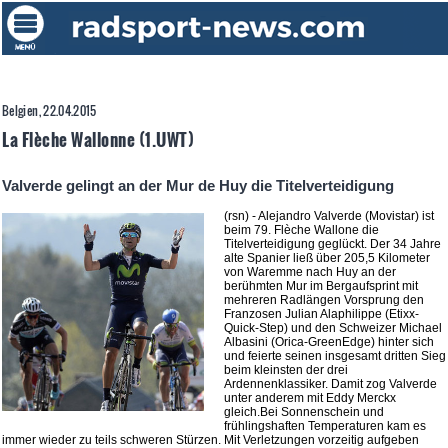
Belgien, 22.04.2015
La Flèche Wallonne (1.UWT)
Valverde gelingt an der Mur de Huy die Titelverteidigung
(rsn) - Alejandro Valverde (Movistar) ist
beim 79. Flèche Wallone die
Titelverteidigung geglückt. Der 34 Jahre
alte Spanier ließ über 205,5 Kilometer
von Waremme nach Huy an der
berühmten Mur im Bergaufsprint mit
mehreren Radlängen Vorsprung den
Franzosen Julian Alaphilippe (Etixx-
Quick-Step) und den Schweizer Michael
Albasini (Orica-GreenEdge) hinter sich
und feierte seinen insgesamt dritten Sieg
beim kleinsten der drei
Ardennenklassiker. Damit zog Valverde
unter anderem mit Eddy Merckx
gleich.Bei Sonnenschein und
frühlingshaften Temperaturen kam es
immer wieder zu teils schweren Stürzen. Mit Verletzungen vorzeitig aufgeben