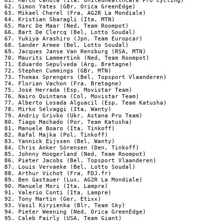
 61. Marco Canola (Ita, UnitedHealthcare Pro Cycling)

 62. Simon Yates (GBr, Orica GreenEdge)

 63. Mikael Cherel (Fra, AG2R La Mondiale)

 64. Kristian Sbaragli (Ita, MTN)                               
 65. Marc De Maar (Ned, Team Roompot)

 66. Bart De Clercq (Bel, Lotto Soudal)                         
 67. Yukiya Arashiro (Jpn, Team Europcar)

 68. Sander Armee (Bel, Lotto Soudal)

 69. Jacques Janse Van Rensburg (RSA, MTN)                      
 70. Maurits Lammertink (Ned, Team Roompot)

 71. Eduardo Sepulveda (Arg, Bretagne)                          
 72. Stephen Cummings (GBr, MTN)                                
 73. Thomas Sprengers (Bel, Topsport Vlaanderen)

 74. Florian Vachon (Fra, Bretagne)

 75. José Herrada (Esp, Movistar Team)                          
 76. Nairo Quintana (Col, Movistar Team)

 77. Alberto Losada Alguacil (Esp, Team Katusha)

 78. Mirko Selvaggi (Ita, Wanty)                                
 79. Andriy Grivko (Ukr, Astana Pro Team)                       
 80. Tiago Machado (Por, Team Katusha)                          
 81. Manuele Boaro (Ita, Tinkoff)                               
 82. Rafal Majka (Pol, Tinkoff)

 83. Yannick Eijssen (Bel, Wanty)

 84. Chris Anker Sörensen (Den, Tinkoff)                        
 85. Johnny Hoogerland (Ned, Team Roompot)                      
 86. Pieter Jacobs (Bel, Topsport Vlaanderen)                   
 87. Louis Vervaeke (Bel, Lotto Soudal)                         
 88. Arthur Vichot (Fra, FDJ.fr)                                
 89. Ben Gastauer (Lux, AG2R La Mondiale)                       
 90. Manuele Mori (Ita, Lampre)                                 
 91. Valerio Conti (Ita, Lampre)

 92. Tony Martin (Ger, Etixx)

 93. Vasil Kiryienka (Blr, Team Sky)

 94. Pieter Weening (Ned, Orica GreenEdge)                      
 95. Caleb Fairly (USA, Team Giant)
