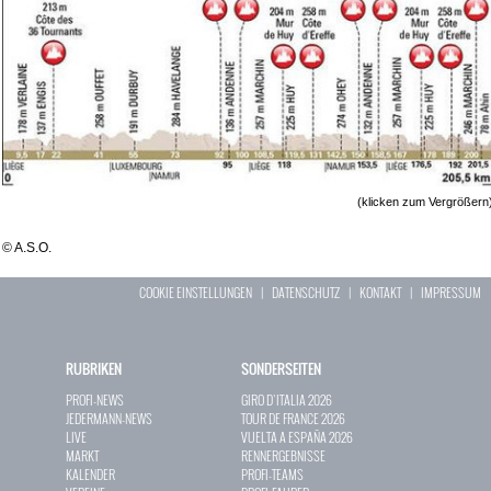
(klicken zum Vergrößern
© A.S.O.
COOKIE EINSTELLUNGEN
|
DATENSCHUTZ
|
KONTAKT
|
IMPRESSUM
RUBRIKEN
SONDERSEITEN
PROFI-NEWS
GIRO D`ITALIA 2026
JEDERMANN-NEWS
TOUR DE FRANCE 2026
LIVE
VUELTA A ESPAÑA 2026
MARKT
RENNERGEBNISSE
KALENDER
PROFI-TEAMS