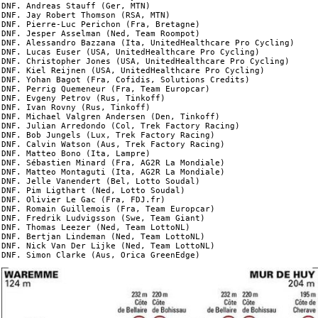
DNF. Andreas Stauff (Ger, MTN)

DNF. Jay Robert Thomson (RSA, MTN)

DNF. Pierre-Luc Perichon (Fra, Bretagne)

DNF. Jesper Asselman (Ned, Team Roompot)

DNF. Alessandro Bazzana (Ita, UnitedHealthcare Pro Cycling)

DNF. Lucas Euser (USA, UnitedHealthcare Pro Cycling)

DNF. Christopher Jones (USA, UnitedHealthcare Pro Cycling)

DNF. Kiel Reijnen (USA, UnitedHealthcare Pro Cycling)

DNF. Yohan Bagot (Fra, Cofidis, Solutions Credits)

DNF. Perrig Quemeneur (Fra, Team Europcar)

DNF. Evgeny Petrov (Rus, Tinkoff)

DNF. Ivan Rovny (Rus, Tinkoff)

DNF. Michael Valgren Andersen (Den, Tinkoff)

DNF. Julian Arredondo (Col, Trek Factory Racing)

DNF. Bob Jungels (Lux, Trek Factory Racing)

DNF. Calvin Watson (Aus, Trek Factory Racing)

DNF. Matteo Bono (Ita, Lampre)

DNF. Sébastien Minard (Fra, AG2R La Mondiale)

DNF. Matteo Montaguti (Ita, AG2R La Mondiale)

DNF. Jelle Vanendert (Bel, Lotto Soudal)

DNF. Pim Ligthart (Ned, Lotto Soudal)

DNF. Olivier Le Gac (Fra, FDJ.fr)

DNF. Romain Guillemois (Fra, Team Europcar)

DNF. Fredrik Ludvigsson (Swe, Team Giant)

DNF. Thomas Leezer (Ned, Team LottoNL)

DNF. Bertjan Lindeman (Ned, Team LottoNL)

DNF. Nick Van Der Lijke (Ned, Team LottoNL)
