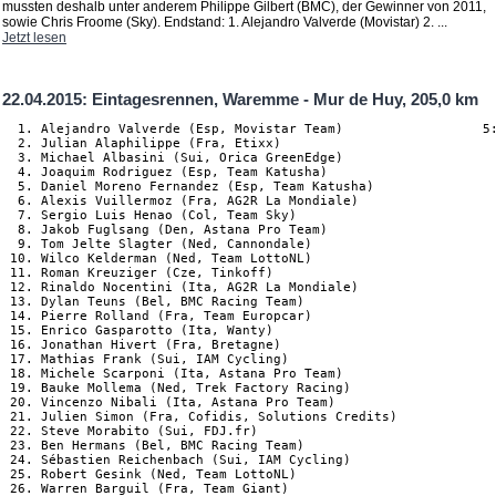
mussten deshalb unter anderem Philippe Gilbert (BMC), der Gewinner von 2011,
sowie Chris Froome (Sky). Endstand: 1. Alejandro Valverde (Movistar) 2. ...
Jetzt lesen
22.04.2015: Eintagesrennen, Waremme - Mur de Huy, 205,0 km
  1. Alejandro Valverde (Esp, Movistar Team)                  5:
  2. Julian Alaphilippe (Fra, Etixx)

  3. Michael Albasini (Sui, Orica GreenEdge)

  4. Joaquim Rodriguez (Esp, Team Katusha)

  5. Daniel Moreno Fernandez (Esp, Team Katusha)

  6. Alexis Vuillermoz (Fra, AG2R La Mondiale)                  
  7. Sergio Luis Henao (Col, Team Sky)

  8. Jakob Fuglsang (Den, Astana Pro Team)

  9. Tom Jelte Slagter (Ned, Cannondale)

 10. Wilco Kelderman (Ned, Team LottoNL)

 11. Roman Kreuziger (Cze, Tinkoff)                             
 12. Rinaldo Nocentini (Ita, AG2R La Mondiale)                  
 13. Dylan Teuns (Bel, BMC Racing Team)

 14. Pierre Rolland (Fra, Team Europcar)                        
 15. Enrico Gasparotto (Ita, Wanty)

 16. Jonathan Hivert (Fra, Bretagne)                            
 17. Mathias Frank (Sui, IAM Cycling)

 18. Michele Scarponi (Ita, Astana Pro Team)

 19. Bauke Mollema (Ned, Trek Factory Racing)                   
 20. Vincenzo Nibali (Ita, Astana Pro Team)

 21. Julien Simon (Fra, Cofidis, Solutions Credits)

 22. Steve Morabito (Sui, FDJ.fr)

 23. Ben Hermans (Bel, BMC Racing Team)                         
 24. Sébastien Reichenbach (Sui, IAM Cycling)                   
 25. Robert Gesink (Ned, Team LottoNL)

 26. Warren Barguil (Fra, Team Giant)
