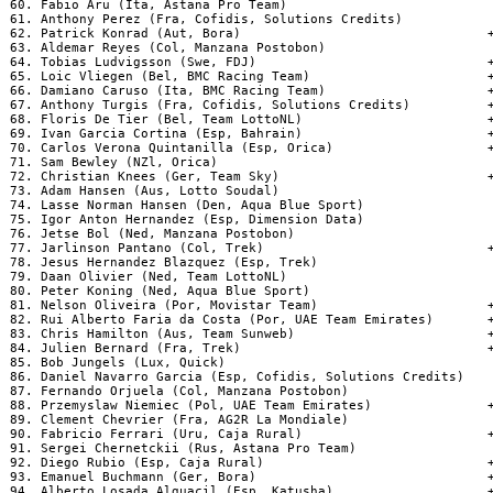
 60. Fabio Aru (Ita, Astana Pro Team)

 61. Anthony Perez (Fra, Cofidis, Solutions Credits)

 62. Patrick Konrad (Aut, Bora)                                +
 63. Aldemar Reyes (Col, Manzana Postobon)

 64. Tobias Ludvigsson (Swe, FDJ)                              +
 65. Loic Vliegen (Bel, BMC Racing Team)                       +
 66. Damiano Caruso (Ita, BMC Racing Team)                     +
 67. Anthony Turgis (Fra, Cofidis, Solutions Credits)          +
 68. Floris De Tier (Bel, Team LottoNL)                        +
 69. Ivan Garcia Cortina (Esp, Bahrain)                        +
 70. Carlos Verona Quintanilla (Esp, Orica)                    +
 71. Sam Bewley (NZl, Orica)

 72. Christian Knees (Ger, Team Sky)                           +
 73. Adam Hansen (Aus, Lotto Soudal)

 74. Lasse Norman Hansen (Den, Aqua Blue Sport)

 75. Igor Anton Hernandez (Esp, Dimension Data)

 76. Jetse Bol (Ned, Manzana Postobon)

 77. Jarlinson Pantano (Col, Trek)                             +
 78. Jesus Hernandez Blazquez (Esp, Trek)

 79. Daan Olivier (Ned, Team LottoNL)

 80. Peter Koning (Ned, Aqua Blue Sport)

 81. Nelson Oliveira (Por, Movistar Team)                      +
 82. Rui Alberto Faria da Costa (Por, UAE Team Emirates)       +
 83. Chris Hamilton (Aus, Team Sunweb)                         +
 84. Julien Bernard (Fra, Trek)                                +
 85. Bob Jungels (Lux, Quick)

 86. Daniel Navarro Garcia (Esp, Cofidis, Solutions Credits)

 87. Fernando Orjuela (Col, Manzana Postobon)

 88. Przemyslaw Niemiec (Pol, UAE Team Emirates)               +
 89. Clement Chevrier (Fra, AG2R La Mondiale)

 90. Fabricio Ferrari (Uru, Caja Rural)                        +
 91. Sergei Chernetckii (Rus, Astana Pro Team)

 92. Diego Rubio (Esp, Caja Rural)                             +
 93. Emanuel Buchmann (Ger, Bora)                              +
 94. Alberto Losada Alguacil (Esp, Katusha)                    +