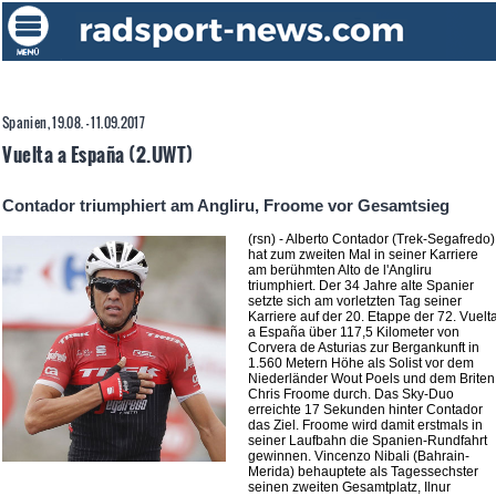
Spanien, 19.08. - 11.09.2017
Vuelta a España (2.UWT)
Contador triumphiert am Angliru, Froome vor Gesamtsieg
(rsn) - Alberto Contador (Trek-Segafredo)
hat zum zweiten Mal in seiner Karriere
am berühmten Alto de l'Angliru
triumphiert. Der 34 Jahre alte Spanier
setzte sich am vorletzten Tag seiner
Karriere auf der 20. Etappe der 72. Vuelt
a España über 117,5 Kilometer von
Corvera de Asturias zur Bergankunft in
1.560 Metern Höhe als Solist vor dem
Niederländer Wout Poels und dem Briten
Chris Froome durch. Das Sky-Duo
erreichte 17 Sekunden hinter Contador
das Ziel. Froome wird damit erstmals in
seiner Laufbahn die Spanien-Rundfahrt
gewinnen. Vincenzo Nibali (Bahrain-
Merida) behauptete als Tagessechster
seinen zweiten Gesamtplatz, Ilnur