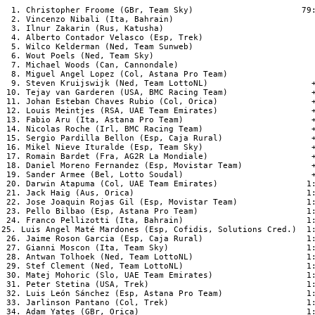
  1. Christopher Froome (GBr, Team Sky)                      79:23:37
  2. Vincenzo Nibali (Ita, Bahrain)                             +2:15
  3. Ilnur Zakarin (Rus, Katusha)                               +2:51
  4. Alberto Contador Velasco (Esp, Trek)                       +3:11
  5. Wilco Kelderman (Ned, Team Sunweb)                         +3:15
  6. Wout Poels (Ned, Team Sky)                                 +6:45
  7. Michael Woods (Can, Cannondale)                            +8:16
  8. Miguel Angel Lopez (Col, Astana Pro Team)                  +8:59
  9. Steven Kruijswijk (Ned, Team LottoNL)                     +11:04
 10. Tejay van Garderen (USA, BMC Racing Team)                 +15:36
 11. Johan Esteban Chaves Rubio (Col, Orica)                   +16:32
 12. Louis Meintjes (RSA, UAE Team Emirates)                   +17:15
 13. Fabio Aru (Ita, Astana Pro Team)                          +21:27
 14. Nicolas Roche (Irl, BMC Racing Team)                      +21:46
 15. Sergio Pardilla Bellon (Esp, Caja Rural)                  +22:45
 16. Mikel Nieve Ituralde (Esp, Team Sky)                      +27:16
 17. Romain Bardet (Fra, AG2R La Mondiale)                     +31:07
 18. Daniel Moreno Fernandez (Esp, Movistar Team)              +42:02
 19. Sander Armee (Bel, Lotto Soudal)                          +58:47
 20. Darwin Atapuma (Col, UAE Team Emirates)                  1:02:44
 21. Jack Haig (Aus, Orica)                                   1:04:34
 22. Jose Joaquin Rojas Gil (Esp, Movistar Team)              1:05:02
 23. Pello Bilbao (Esp, Astana Pro Team)                      1:06:08
 24. Franco Pellizotti (Ita, Bahrain)                         1:12:38
25. Luis Angel Maté Mardones (Esp, Cofidis, Solutions Cred.)  1:13:13
 26. Jaime Roson Garcia (Esp, Caja Rural)                     1:16:46
 27. Gianni Moscon (Ita, Team Sky)                            1:21:04
 28. Antwan Tolhoek (Ned, Team LottoNL)                       1:21:38
 29. Stef Clement (Ned, Team LottoNL)                         1:25:59
 30. Matej Mohoric (Slo, UAE Team Emirates)                   1:31:24
 31. Peter Stetina (USA, Trek)                                1:36:21
 32. Luis León Sánchez (Esp, Astana Pro Team)                 1:36:36
 33. Jarlinson Pantano (Col, Trek)                            1:38:53
 34. Adam Yates (GBr, Orica)                                  1:39:05
 35. Igor Anton Hernandez (Esp, Dimension Data)               1:42:19
 36. Richard Carapaz (Ecu, Movistar Team)                     1:43:45
 37. Hernán Aguirre (Col, Manzana Postobon)                   1:49:12
 38. Jan Polanc (Slo, UAE Team Emirates)                      1:52:00
 39. Rafal Majka (Pol, Bora)                                  1:53:01
 40. Bart De Clercq (Bel, Lotto Soudal)                       1:54:05
 41. Koen Bouwman (Ned, Team LottoNL)                         1:54:46
 42. Rui Alberto Faria da Costa (Por, UAE Team Emirates)      1:56:31
 43. Bob Jungels (Lux, Quick)                                 1:57:19
 44. Simon Yates (GBr, Orica)                                 2:02:29
 45. Aldemar Reyes (Col, Manzana Postobon)                    2:03:11
 46. Giovanni Visconti (Ita, Bahrain)                         2:10:14
 47. Nelson Oliveira (Por, Movistar Team)                     2:15:54
 48. Odd Christian Eiking (Nor, FDJ)                          2:16:49
 49. Marc Soler (Esp, Movistar Team)                          2:18:22
 50. Bernardo Suaza (Col, Manzana Postobon)                   2:22:47
 51. Ricardo Vilela (Por, Manzana Postobon)                   2:25:07
 52. Antonio Pedrero (Esp, Movistar Team)                     2:26:19
 53. Anthony Roux (Fra, FDJ)                                  2:27:50
 54. Diego Rosa (Ita, Team Sky)                               2:31:02
 55. Stéphane Rossetto (Fra, Cofidis, Solutions Credits)      2:32:25
 56. Tomasz Marczynski (Pol, Lotto Soudal)                    2:33:28
 57. Stefan Denifl (Aut, Aqua Blue Sport)                     2:38:38
 58. Thomas De Gendt (Bel, Lotto Soudal)                      2:39:07
 59. Fabricio Ferrari (Uru, Caja Rural)                       2:39:38
 60. Tobias Ludvigsson (Swe, FDJ)                             2:41:30
 61. Floris De Tier (Bel, Team LottoNL)                       2:41:33
 62. Daan Olivier (Ned, Team LottoNL)                         2:42:21
 63. Clement Chevrier (Fra, AG2R La Mondiale)                 2:42:27
 64. Jeremy Maison (Fra, FDJ)                                 2:44:27
 65. Jesus Hernandez Blazquez (Esp, Trek)                     2:44:58
 66. Alessandro De Marchi (Ita, BMC Racing Team)              2:55:10
 67. Emanuel Buchmann (Ger, Bora)                             2:55:53
 68. Enric Mas (Esp, Quick)                                   2:57:59
 69. David Lopez Garcia (Esp, Team Sky)                       2:58:03
 70. Pawel Poljanski (Pol, Bora)                              2:58:21
 71. Jetse Bol (Ned, Manzana Postobon)                        2:59:03
 72. Julian Alaphilippe (Fra, Quick)                          2:59:06
 73. Alberto Losada Alguacil (Esp, Katusha)                   3:06:25
 74. Carlos Verona Quintanilla (Esp, Orica)                   3:06:26
 75. Simon Clarke (Aus, Cannondale)                           3:07:00
 76. Alexey Lutsenko (Kaz, Astana Pro Team)                   3:07:57
 77. Hector Sáez Benito (Esp, Caja Rural)                     3:08:52
 78. Valerio Agnoli (Ita, Bahrain)                            3:08:57
 79. Koen de Kort (Ned, Trek)                                 3:09:03
 80. Salvatore Puccio (Ita, Team Sky)                         3:09:15
 81. Anthony Perez (Fra, Cofidis, Solutions Credits)          3:12:18
 82. Daniel Navarro Garcia (Esp, Cofidis, Solutions Credits)  3:16:51
 83. Jacques Janse van Rensburg (RSA, Dimension Data)         3:17:01
 84. Lluís Guillermo Mas Bonet (Esp, Caja Rural)              3:18:15
 85. Matteo Trentin (Ita, Quick)                              3:18:54
 86. Julien Bernard (Fra, Trek)                               3:21:20
 87. Przemyslaw Niemiec (Pol, UAE Team Emirates)              3:25:19
 88. Juan Felipe Osorio (Col, Manzana Postobon)               3:27:27
 89. Guillaume Bonnafond (Fra, Cofidis, Solutions Credits)    3:28:03
 90. David Arroyo Duran (Esp, Caja Rural)                     3:31:36
 91. Lachlan Morton (Aus, Dimension Data)                     3:31:59
 92. Edward Theuns (Bel, Trek)                                3:33:03
 93. Francisco Ventoso (Esp, BMC Racing Team)                 3:33:37
 94. Fernando Orjuela (Col, Manzana Postobon)                 3:33:40
 95. Sergei Chernetckii (Rus, Astana Pro Team)                3:34:46
 96. Patrick Konrad (Aut, Bora)                               3:35:42
 97. Davide Villella (Ita, Cannondale)                        3:36:54
 98. Adam Hansen (Aus, Lotto Soudal)                          3:36:57
 99. Chad Haga (USA, Team Sunweb)                             3:43:54
100. Alexis Gougeard (Fra, AG2R La Mondiale)                  3:45:40
101. Joe Dombrowski (USA, Cannondale)                         3:46:36
102. Ivan Garcia Cortina (Esp, Bahrain)                       3:47:27
103. Eros Capecchi (Ita, Quick)                               3:47:45
104. Antonio Nibali (Ita, Bahrain)                            3:48:57
105. Arnaud Courteille (Fra, FDJ)                             3:49:08
106. Christopher Juul Jensen (Den, Orica)                     3:51:30
107. Domen Novak (Slo, Bahrain)                               3:51:51
108. Søren Kragh Andersen (Den, Team Sunweb)                  3:53:02
109. Damiano Caruso (Ita, BMC Racing Team)                    3:53:18
110. Nicholas Schultz (Aus, Caja Rural)                       3:53:31
111. Bert-Jan Lindeman (Ned, Team LottoNL)                    3:53:33
112. Julien Duval (Fra, AG2R La Mondiale)                     3:54:03
113. Loic Vliegen (Bel, BMC Racing Team)                      3:56:01
114. Brendan Canty (Aus, Cannondale)                          3:56:33
115. Manuele Boaro (Ita, Bahrain)                             4:01:59
116. Juan José Lobato (Esp, Team LottoNL)                     4:02:01
117. Hugo Houle (Can, AG2R La Mondiale)                       4:02:26
118. Anthony Turgis (Fra, Cofidis, Solutions Credits)         4:06:13
119. Marco Haller (Aut, Katusha)                              4:06:31
120. Markel Irizar Aranburu (Esp, Trek)                       4:07:02
121. Johannes Fröhlinger (Ger, Team Sunweb)                   4:07:21
122. Toms Skujins (Lat, Cannondale)                           4:11:07
123. Chris Hamilton (Aus, Team Sunweb)                        4:12:28
124. Laurens De Vreese (Bel, Astana Pro Team)                 4:12:32
125. Christian Knees (Ger, Team Sky)                          4:12:41
126. Tim Declercq (Bel, Quick)                                4:16:45
127. Daniel Hoelgaard (Nor, FDJ)                              4:17:04
128. Magnus Cort (Den, Orica)                                 4:17:37
129. Michel Kreder (Ned, Aqua Blue Sport)                     4:19:13
130. Diego Rubio (Esp, Caja Rural)                            4:19:32
131. Niki Terpstra (Ned, Quick)                               4:22:56
132. Rafael Reis (Por, Caja Rural)                            4