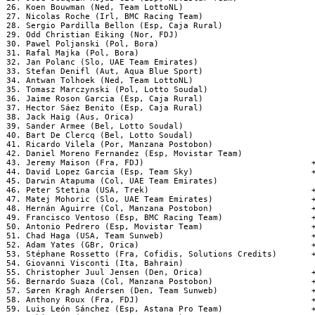
 26. Koen Bouwman (Ned, Team LottoNL)                           
 27. Nicolas Roche (Irl, BMC Racing Team)                       
 28. Sergio Pardilla Bellon (Esp, Caja Rural)                   
 29. Odd Christian Eiking (Nor, FDJ)

 30. Pawel Poljanski (Pol, Bora)                                
 31. Rafal Majka (Pol, Bora)

 32. Jan Polanc (Slo, UAE Team Emirates)                        
 33. Stefan Denifl (Aut, Aqua Blue Sport)                       
 34. Antwan Tolhoek (Ned, Team LottoNL)                         
 35. Tomasz Marczynski (Pol, Lotto Soudal)                      
 36. Jaime Roson Garcia (Esp, Caja Rural)                       
 37. Hector Sáez Benito (Esp, Caja Rural)                       
 38. Jack Haig (Aus, Orica)                                     
 39. Sander Armee (Bel, Lotto Soudal)

 40. Bart De Clercq (Bel, Lotto Soudal)                         
 41. Ricardo Vilela (Por, Manzana Postobon)

 42. Daniel Moreno Fernandez (Esp, Movistar Team)               
 43. Jeremy Maison (Fra, FDJ)                                  +
 44. David Lopez Garcia (Esp, Team Sky)                        +
 45. Darwin Atapuma (Col, UAE Team Emirates)

 46. Peter Stetina (USA, Trek)                                 +
 47. Matej Mohoric (Slo, UAE Team Emirates)                    +
 48. Hernán Aguirre (Col, Manzana Postobon)                    +
 49. Francisco Ventoso (Esp, BMC Racing Team)                  +
 50. Antonio Pedrero (Esp, Movistar Team)                      +
 51. Chad Haga (USA, Team Sunweb)                              +
 52. Adam Yates (GBr, Orica)                                   +
 53. Stéphane Rossetto (Fra, Cofidis, Solutions Credits)       +
 54. Giovanni Visconti (Ita, Bahrain)

 55. Christopher Juul Jensen (Den, Orica)                      +
 56. Bernardo Suaza (Col, Manzana Postobon)                    +
 57. Søren Kragh Andersen (Den, Team Sunweb)                   +
 58. Anthony Roux (Fra, FDJ)                                   +
 59. Luis León Sánchez (Esp, Astana Pro Team)                  +