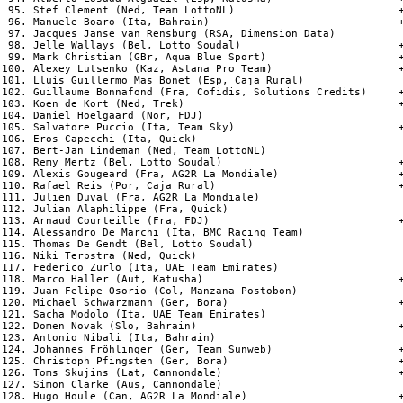
 95. Stef Clement (Ned, Team LottoNL)                          +
 96. Manuele Boaro (Ita, Bahrain)                              +
 97. Jacques Janse van Rensburg (RSA, Dimension Data)

 98. Jelle Wallays (Bel, Lotto Soudal)                         +
 99. Mark Christian (GBr, Aqua Blue Sport)                     +
100. Alexey Lutsenko (Kaz, Astana Pro Team)                    +
101. Lluís Guillermo Mas Bonet (Esp, Caja Rural)

102. Guillaume Bonnafond (Fra, Cofidis, Solutions Credits)     +
103. Koen de Kort (Ned, Trek)                                  +
104. Daniel Hoelgaard (Nor, FDJ)

105. Salvatore Puccio (Ita, Team Sky)                          +
106. Eros Capecchi (Ita, Quick)

107. Bert-Jan Lindeman (Ned, Team LottoNL)

108. Remy Mertz (Bel, Lotto Soudal)                            +
109. Alexis Gougeard (Fra, AG2R La Mondiale)                   +
110. Rafael Reis (Por, Caja Rural)                             +
111. Julien Duval (Fra, AG2R La Mondiale)

112. Julian Alaphilippe (Fra, Quick)

113. Arnaud Courteille (Fra, FDJ)                              +
114. Alessandro De Marchi (Ita, BMC Racing Team)

115. Thomas De Gendt (Bel, Lotto Soudal)

116. Niki Terpstra (Ned, Quick)

117. Federico Zurlo (Ita, UAE Team Emirates)

118. Marco Haller (Aut, Katusha)                               +
119. Juan Felipe Osorio (Col, Manzana Postobon)

120. Michael Schwarzmann (Ger, Bora)                           +
121. Sacha Modolo (Ita, UAE Team Emirates)

122. Domen Novak (Slo, Bahrain)                                +
123. Antonio Nibali (Ita, Bahrain)

124. Johannes Fröhlinger (Ger, Team Sunweb)                    +
125. Christoph Pfingsten (Ger, Bora)                           +
126. Toms Skujins (Lat, Cannondale)                            +
127. Simon Clarke (Aus, Cannondale)

128. Hugo Houle (Can, AG2R La Mondiale)                        +