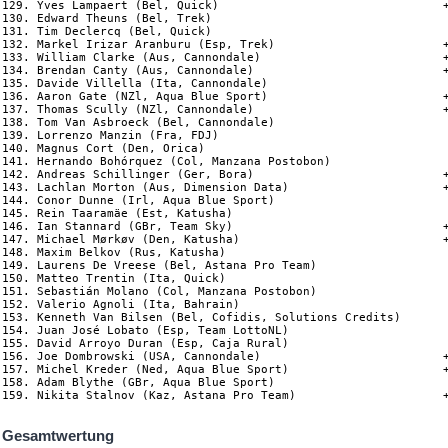
129. Yves Lampaert (Bel, Quick)                                +
130. Edward Theuns (Bel, Trek)

131. Tim Declercq (Bel, Quick)

132. Markel Irizar Aranburu (Esp, Trek)                        +
133. William Clarke (Aus, Cannondale)                          +
134. Brendan Canty (Aus, Cannondale)                           +
135. Davide Villella (Ita, Cannondale)

136. Aaron Gate (NZl, Aqua Blue Sport)                         +
137. Thomas Scully (NZl, Cannondale)                           +
138. Tom Van Asbroeck (Bel, Cannondale)

139. Lorrenzo Manzin (Fra, FDJ)

140. Magnus Cort (Den, Orica)

141. Hernando Bohórquez (Col, Manzana Postobon)

142. Andreas Schillinger (Ger, Bora)                           +
143. Lachlan Morton (Aus, Dimension Data)                      +
144. Conor Dunne (Irl, Aqua Blue Sport)

145. Rein Taaramäe (Est, Katusha)

146. Ian Stannard (GBr, Team Sky)                              +
147. Michael Mørkøv (Den, Katusha)                             +
148. Maxim Belkov (Rus, Katusha)

149. Laurens De Vreese (Bel, Astana Pro Team)

150. Matteo Trentin (Ita, Quick)

151. Sebastián Molano (Col, Manzana Postobon)

152. Valerio Agnoli (Ita, Bahrain)

153. Kenneth Van Bilsen (Bel, Cofidis, Solutions Credits)

154. Juan José Lobato (Esp, Team LottoNL)

155. David Arroyo Duran (Esp, Caja Rural)

156. Joe Dombrowski (USA, Cannondale)                          +
157. Michel Kreder (Ned, Aqua Blue Sport)                      +
158. Adam Blythe (GBr, Aqua Blue Sport)

Gesamtwertung