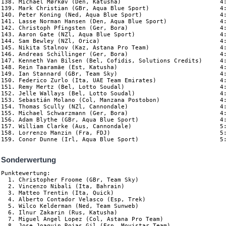
Sonderwertung
Punktewertung:
  1. Christopher Froome (GBr, Team Sky)                           153
  2. Vincenzo Nibali (Ita, Bahrain)                               128
  3. Matteo Trentin (Ita, Quick)                                  127
  4. Alberto Contador Velasco (Esp, Trek)                         105
  5. Wilco Kelderman (Ned, Team Sunweb)                            97
  6. Ilnur Zakarin (Rus, Katusha)                                  93
  7. Miguel Angel Lopez (Col, Astana Pro Team)                     90
  8. Jose Joaquin Rojas Gil (Esp, Movistar Team)                   70
  9. Michael Woods (Can, Cannondale)                               61
 10. Johan Esteban Chaves Rubio (Col, Orica)                       61
 11. Pawel Poljanski (Pol, Bora)                                   58
 12. Tomasz Marczynski (Pol, Lotto Soudal)                         55
 13. Wout Poels (Ned, Team Sky)                                    53
 14. Matej Mohoric (Slo, UAE Team Emirates)                        51
 15. Rafal Majka (Pol, Bora)                                       51
 16. Alexey Lutsenko (Kaz, Astana Pro Team)                        49
 17. Romain Bardet (Fra, AG2R La Mondiale)                         49
 18. Julian Alaphilippe (Fra, Quick)                               41
 19. Thomas De Gendt (Bel, Lotto Soudal)                           41
 20. Jan Polanc (Slo, UAE Team Emirates)                           40
 21. Tom Van Asbroeck (Bel, Cannondale)                            39
 22. Fabio Aru (Ita, Astana Pro Team)                              38
 23. Nicolas Roche (Irl, BMC Racing Team)                          38
 24. Alexis Gougeard (Fra, AG2R La Mondiale)                       38
 25. Alessandro De Marchi (Ita, BMC Racing Team)                   35
 26. Marc Soler (Esp, Movistar Team)                               31
 27. Edward Theuns (Bel, Trek)                                     29
 28. Yves Lampaert (Bel, Quick)                                    28
 29. Søren Kragh Andersen (Den, Team Sunweb)                       28
 30. Michael Schwarzmann (Ger, Bora)                               28
 31. Sander Armee (Bel, Lotto Soudal)                              25
 32. Stefan Denifl (Aut, Aqua Blue Sport)                          25
 33. Giovanni Visconti (Ita, Bahrain)                              25
 34. Steven Kruijswijk (Ned, Team LottoNL)                         24
 35. Gianni Moscon (Ita, Team Sky)                                 23
 36. Luis León Sánchez (Esp, Astana Pro Team)                      23
 37. Jetse Bol (Ned, Manzana Postobon)                             23
 38. Floris De Tier (Bel, Team LottoNL)                            22
 39. Sacha Modolo (Ita, UAE Team Emirates)                         22
 40. Mikel Nieve Ituralde (Esp, Team Sky)                          20
 41. Jarlinson Pantano (Col, Trek)                                 20
 42. Juan José Lobato (Esp, Team LottoNL)                          20
 43. Rui Alberto Faria da Costa (Por, UAE Team Emirates)           19
 44. Tejay van Garderen (USA, BMC Racing Team)                     19
 45. Tobias Ludvigsson (Swe, FDJ)                                  17
 46. Enric Mas (Esp, Quick)                                        17
 47. Jaime Roson Garcia (Esp, Caja Rural)                          16
 48. Anthony Perez (Fra, Cofidis, Solutions Credits)               16
 49. Ivan Garcia Cortina (Esp, Bahrain)                            16
 50. Marco Haller (Aut, Katusha)                                   16
 51. Jack Haig (Aus, Orica)                                        15
 52. Richard Carapaz (Ecu, Movistar Team)                          15
 53. Bob Jungels (Lux, Quick)                                      15
 54. Michel Kreder (Ned, Aqua Blue Sport)                          15
 55. Jacques Janse van Rensburg (RSA, Dimension Data)              14
 56. Patrick Konrad (Aut, Bora)                                    14
 57. Arnaud Courteille (Fra, FDJ)                                  13
 58. Daniel Moreno Fernandez (Esp, Movistar Team)                  12
 59. Pello Bilbao (Esp, Astana Pro Team)                           12
 60. Franco Pellizotti (Ita, Bahrain)                              12
 61. Stef Clement (Ned, Team LottoNL)                              12
 62. Nelson Oliveira (Por, Movistar Team)                          12
 63. Emanuel Buchmann (Ger, Bora)                                  12
 64. Simon Clarke (Aus, Cannondale)                                11
 65. Brendan Canty (Aus, Cannondale)                               11
 66. Darwin Atapuma (Col, UAE Team Emirates)                       10
 67. Aldemar Reyes (Col, Manzana Postobon)                         10
 68. Rafael Reis (Por, Caja Rural)                                 10
 69. Louis Meintjes (RSA, UAE Team Emirates)                        9
 70. Lorrenzo Manzin (Fra, FDJ)                                     9
 71. Sergio Pardilla Bellon (Esp, Caja Rural)                       8
72. Luis Angel Maté Mardones (Esp, Cofidis, Solutions Cred.)        8
 73. Adam Yates (GBr, Orica)                                        8
 74. Bart De Clercq (Bel, Lotto Soudal)                             8
 75. Antwan Tolhoek (Ned, Team LottoNL)                             7
 76. Alberto Losada Alguacil (Esp, Katusha)                         7
 77. Daniel Navarro Garcia (Esp, Cofidis, Solutions Credits)        7
 78. Andreas Schillinger (Ger, Bora)                                7
 79. Adam Blythe (GBr, Aqua Blue Sport)                             7
 80. Koen Bouwman (Ned, Team LottoNL)                               6
 81. Anthony Roux (Fra, FDJ)                                        6
 82. Jeremy Maison (Fra, FDJ)                                       6
 83. David Arroyo Duran (Esp, Caja Rural)                           6
 84. Davide Villella (Ita, Cannondale)                              6
 85. Daan Olivier (Ned, Team LottoNL)                               5
 86. Bert-Jan Lindeman (Ned, Team LottoNL)                          5
 87. Peter Koning (Ned, Aqua Blue Sport)                            5
 88. Diego Rosa (Ita, Team Sky)                                     4
 89. Diego Rubio (Esp, Caja Rural)                                  4
 90. Julien Duval (Fra, AG2R La Mondiale)                           4
 91. Loic Vliegen (Bel, BMC Racing Team)                            4
 92. Simon Yates (GBr, Orica)                                       3
 93. Stéphane Rossetto (Fra, Cofidis, Solutions Credits)            3
 94. Julien Bernard (Fra, Trek)                                     3
 95. Sebastián Molano (Col, Manzana Postobon)                       3
 96. Christian Knees (Ger, Team Sky)                                2
 97. Jesus Hernandez Blazquez (Esp, Trek)                           1
 98. Koen de Kort (Ned, Trek)                                       1
 99. Christoph Pfingsten (Ger, Bora)                                1
100. Conor Dunne (Irl, Aqua Blue Sport)                             1
101. Antonio Pedrero (Esp, Movistar Team)                          -1
102. Valerio Agnoli (Ita, Bahrain)                                 -5

Bergwertung:
  1. Davide Villella (Ita) Cannondale-Drapac                       67
  2. Miguel Angel Lopez (Col) Astana Pro Team                      47
  3. Christopher Froome (GBr) Team Sky                             35
  4. Jose Joaquin Rojas Gil (Spa) Movistar Team                    33
  5. Thomas De Gendt (Bel) Lotto Soudal                            30
  6. Tomasz Marczynski (Pol) Lotto Soudal                          28
  7. Rafal Majka (Pol) Bora-Hansgrohe                              28
  8. Stefan Denifl (Aut) Aqua Blue Sport                           28
  9. Alberto Contador Velasco (Spa) Trek-Segafredo                 27
 10. Romain Bardet (Fra) AG2R La Mondiale                          25
 11. Ilnur Zakarin (Rus) Katusha-Alpecin                           24
 12. Marc Soler (Spa) Movistar Team                                21
 13. Sander Armee (Bel) Lotto Soudal                               18
 14. Darwin Atapuma (Col) UAE Team Emirates                        18
 15. Adam Yates (GBr) Orica-Scott                                  16
 16. Johan Esteban Chaves Rubio (Col) Orica-Scott                  15
 17. Vincenzo Nibali (Ita) Bahrain-Merida                          14
 18. Wilco Kelderman (Ned) Team Sunweb                             14
 19. Jan Polanc (Slo) UAE Team Emirates                            14
 20. Lluís Guillermo Mas Bonet (Spa) Caja Rural-Seguros RGA        11
 21. Wout Poels (Ned) Team Sky                                     10
 22. Stéphane Rossetto (Fra) Cofidis, Solutions Credits             9
 23. Alexey Lutsenko (Kaz) Astana Pro Team                          9
 24. Brendan Canty (Aus) Cannondale-Drapac                          9
 25. Alessandro De Marchi (Ita) BMC Racing Team                     8
 26. Julian Alaphilippe (Fra) Quick-Step Floors                     8
 27. Matteo Trentin (Ita) Quick-Step Floors                         8
 28. Steven Kruijswijk (Ned) Team LottoNL-Jumbo                     7
 29. Enric Mas (Spa) Quick-Step Floors                              7
 30. Michael Woods (Can) Cannondale-Drapac                          6
 31. Daniel Moreno Fernandez (Spa) Movistar Team                    6
 32. Rui Alberto Faria da Costa (Por) UAE Team Emirates             6
 33. Juan Felipe Osorio (Col) Manzana Postobon                      6
 34. Jacques Janse van Rensburg (RSA) Dimension Data                5
 35. Przemyslaw Niemiec (Pol) UAE Team Emirates                     5
 36. Matej Mohoric (Slo) UAE Team Emirates                          4
 37. Laurens De Vreese (Bel) Astana Pro Team                        4
 38. Jaime Roson Garcia (Spa) Caja Rural-Seguros RGA                4
 39. Fabricio Ferrari (Uru) Caja Rural-Seguros RGA                  4
 40. Nicolas Roche (Irl) BMC Racing Team                            3
 41. Ivan Garcia Cortina (Spa) 