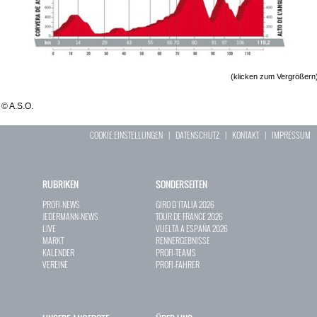
(klicken zum Vergrößern
© A.S.O.
COOKIE EINSTELLUNGEN
|
DATENSCHUTZ
|
KONTAKT
|
IMPRESSUM
RUBRIKEN
SONDERSEITEN
PROFI-NEWS
GIRO D`ITALIA 2026
JEDERMANN-NEWS
TOUR DE FRANCE 2026
LIVE
VUELTA A ESPAÑA 2026
MARKT
RENNERGEBNISSE
KALENDER
PROFI-TEAMS
VEREINE
PROFI-FAHRER