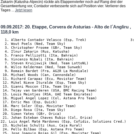
Zakarin (Katusha-Alpecin) rückte als Etappenvierter noch auf Rang drei der
Gesamtwertung vor, Contador verbesserte sich auf Position vier. Verlierer des
Tages ...
Jetzt lesen
09.09.2017: 20. Etappe, Corvera de Asturias - Alto de l´Angliru ,
118,0 km
  1. Alberto Contador Velasco (Esp, Trek)                     3:
  2. Wout Poels (Ned, Team Sky)                                 
  3. Christopher Froome (GBr, Team Sky)

  4. Ilnur Zakarin (Rus, Katusha)                               
  5. Franco Pellizotti (Ita, Bahrain)                           
  6. Vincenzo Nibali (Ita, Bahrain)

  7. Steven Kruijswijk (Ned, Team LottoNL)

  8. Wilco Kelderman (Ned, Team Sunweb)                         
  9. Romain Bardet (Fra, AG2R La Mondiale)                      
 10. Michael Woods (Can, Cannondale)                            
 11. Richard Carapaz (Ecu, Movistar Team)                       
 12. Mikel Nieve Ituralde (Esp, Team Sky)                       
 13. Gianni Moscon (Ita, Team Sky)                              
 14. Tejay van Garderen (USA, BMC Racing Team)                  
 15. Louis Meintjes (RSA, UAE Team Emirates)                    
 16. Miguel Angel Lopez (Col, Astana Pro Team)

 17. Enric Mas (Esp, Quick)

 18. Marc Soler (Esp, Movistar Team)

 19. Diego Rosa (Ita, Team Sky)                                 
 20. Simon Yates (GBr, Orica)                                   
 21. Johan Esteban Chaves Rubio (Col, Orica)                    
22. Luis Angel Maté Mardones (Esp, Cofidis, Solutions Cred.)    
 23. Nicholas Schultz (Aus, Caja Rural)                         
 24. Pello Bilbao (Esp, Astana Pro Team)                        
 25. Jose Joaquin Rojas Gil (Esp, Movistar Team)                