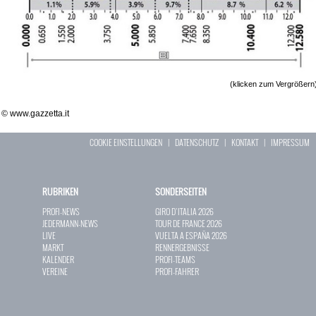
(klicken zum Vergrößern
© www.gazzetta.it
COOKIE EINSTELLUNGEN
|
DATENSCHUTZ
|
KONTAKT
|
IMPRESSUM
RUBRIKEN
SONDERSEITEN
PROFI-NEWS
GIRO D`ITALIA 2026
JEDERMANN-NEWS
TOUR DE FRANCE 2026
LIVE
VUELTA A ESPAÑA 2026
MARKT
RENNERGEBNISSE
KALENDER
PROFI-TEAMS
VEREINE
PROFI-FAHRER