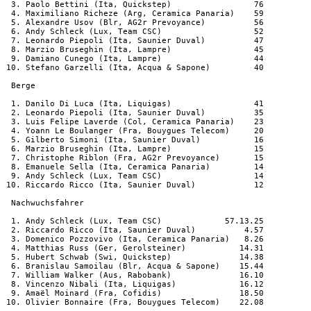
  3. Paolo Bettini (Ita, Quickstep)                 76

  4. Maximiliano Richeze (Arg, Ceramica Panaria)    59

  5. Alexandre Usov (Blr, AG2r Prevoyance)          56

  6. Andy Schleck (Lux, Team CSC)                   52

  7. Leonardo Piepoli (Ita, Saunier Duval)          47

  8. Marzio Bruseghin (Ita, Lampre)                 45

  9. Damiano Cunego (Ita, Lampre)                   44

 10. Stefano Garzelli (Ita, Acqua & Sapone)         40

  Berge

  1. Danilo Di Luca (Ita, Liquigas)                 41

  2. Leonardo Piepoli (Ita, Saunier Duval)          35

  3. Luis Felipe Laverde (Col, Ceramica Panaria)    23

  4. Yoann Le Boulanger (Fra, Bouygues Telecom)     20

  5. Gilberto Simoni (Ita, Saunier Duval)           16

  6. Marzio Bruseghin (Ita, Lampre)                 15

  7. Christophe Riblon (Fra, AG2r Prevoyance)       15

  8. Emanuele Sella (Ita, Ceramica Panaria)         14

  9. Andy Schleck (Lux, Team CSC)                   14

 10. Riccardo Ricco (Ita, Saunier Duval)            12

  Nachwuchsfahrer

  1. Andy Schleck (Lux, Team CSC)             57.13.25

  2. Riccardo Ricco (Ita, Saunier Duval)          4.57

  3. Domenico Pozzovivo (Ita, Ceramica Panaria)   8.26

  4. Matthias Russ (Ger, Gerolsteiner)           14.31

  5. Hubert Schwab (Swi, Quickstep)              14.38

  6. Branislau Samoilau (Blr, Acqua & Sapone)    15.44

  7. William Walker (Aus, Rabobank)              16.10

  8. Vincenzo Nibali (Ita, Liquigas)             16.12

  9. Amaël Moinard (Fra, Cofidis)                18.50

 10. Olivier Bonnaire (Fra, Bouygues Telecom)    22.08
