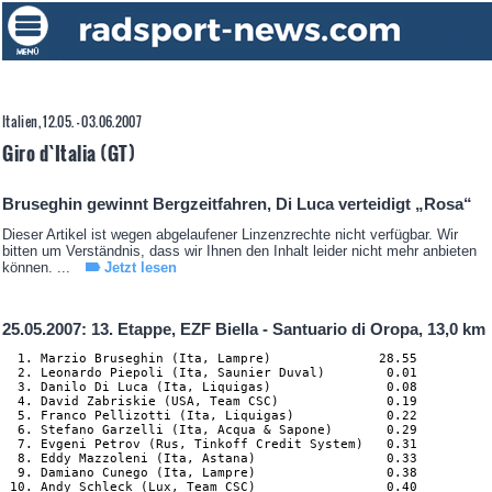
Italien, 12.05. - 03.06.2007
Giro d`Italia (GT)
Bruseghin gewinnt Bergzeitfahren, Di Luca verteidigt „Rosa“
Dieser Artikel ist wegen abgelaufener Linzenzrechte nicht verfügbar. Wir
bitten um Verständnis, dass wir Ihnen den Inhalt leider nicht mehr anbieten
können. ...
Jetzt lesen
25.05.2007: 13. Etappe, EZF Biella - Santuario di Oropa, 13,0 km
  1. Marzio Bruseghin (Ita, Lampre)              28.55

  2. Leonardo Piepoli (Ita, Saunier Duval)        0.01

  3. Danilo Di Luca (Ita, Liquigas)               0.08

  4. David Zabriskie (USA, Team CSC)              0.19

  5. Franco Pellizotti (Ita, Liquigas)            0.22

  6. Stefano Garzelli (Ita, Acqua & Sapone)       0.29

  7. Evgeni Petrov (Rus, Tinkoff Credit System)   0.31

  8. Eddy Mazzoleni (Ita, Astana)                 0.33

  9. Damiano Cunego (Ita, Lampre)                 0.38

 10. Andy Schleck (Lux, Team CSC)                 0.40
