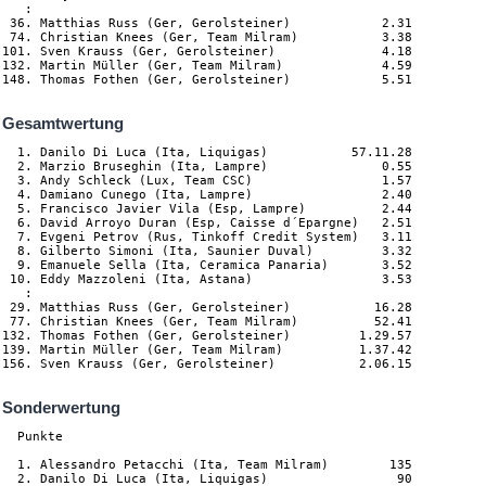
   :

 36. Matthias Russ (Ger, Gerolsteiner)            2.31

 74. Christian Knees (Ger, Team Milram)           3.38

101. Sven Krauss (Ger, Gerolsteiner)              4.18

132. Martin Müller (Ger, Team Milram)             4.59

Gesamtwertung
  1. Danilo Di Luca (Ita, Liquigas)           57.11.28

  2. Marzio Bruseghin (Ita, Lampre)               0.55

  3. Andy Schleck (Lux, Team CSC)                 1.57

  4. Damiano Cunego (Ita, Lampre)                 2.40

  5. Francisco Javier Vila (Esp, Lampre)          2.44

  6. David Arroyo Duran (Esp, Caisse d´Epargne)   2.51

  7. Evgeni Petrov (Rus, Tinkoff Credit System)   3.11

  8. Gilberto Simoni (Ita, Saunier Duval)         3.32

  9. Emanuele Sella (Ita, Ceramica Panaria)       3.52

 10. Eddy Mazzoleni (Ita, Astana)                 3.53

   :

 29. Matthias Russ (Ger, Gerolsteiner)           16.28

 77. Christian Knees (Ger, Team Milram)          52.41

132. Thomas Fothen (Ger, Gerolsteiner)         1.29.57

139. Martin Müller (Ger, Team Milram)          1.37.42

Sonderwertung
  Punkte

  1. Alessandro Petacchi (Ita, Team Milram)        135

  2. Danilo Di Luca (Ita, Liquigas)                 90
