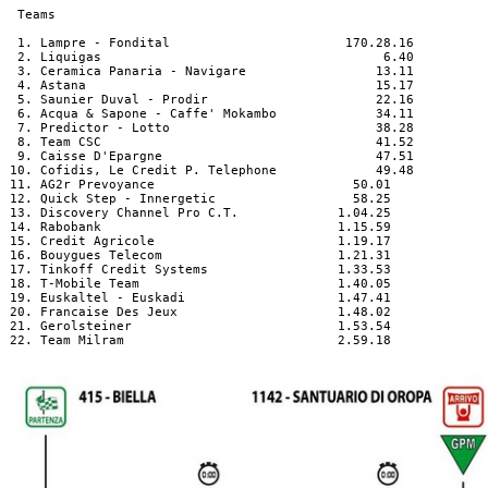
  Teams

  1. Lampre - Fondital                       170.28.16

  2. Liquigas                                     6.40

  3. Ceramica Panaria - Navigare                 13.11

  4. Astana                                      15.17

  5. Saunier Duval - Prodir                      22.16

  6. Acqua & Sapone - Caffe' Mokambo             34.11

  7. Predictor - Lotto                           38.28

  8. Team CSC                                    41.52

  9. Caisse D'Epargne                            47.51

 10. Cofidis, Le Credit P. Telephone             49.48

 11. AG2r Prevoyance                          50.01

 12. Quick Step - Innergetic                  58.25

 13. Discovery Channel Pro C.T.             1.04.25

 14. Rabobank                               1.15.59

 15. Credit Agricole                        1.19.17

 16. Bouygues Telecom                       1.21.31

 17. Tinkoff Credit Systems                 1.33.53

 18. T-Mobile Team                          1.40.05

 19. Euskaltel - Euskadi                    1.47.41

 20. Francaise Des Jeux                     1.48.02

 21. Gerolsteiner                           1.53.54

 22. Team Milram                            2.59.18
