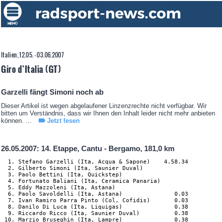
Italien, 12.05. - 03.06.2007
Giro d`Italia (GT)
Garzelli fängt Simoni noch ab
Dieser Artikel ist wegen abgelaufener Linzenzrechte nicht verfügbar. Wir
bitten um Verständnis, dass wir Ihnen den Inhalt leider nicht mehr anbieten
können. ...
Jetzt lesen
26.05.2007: 14. Etappe, Cantu - Bergamo, 181,0 km
  1. Stefano Garzelli (Ita, Acqua & Sapone)    4.58.34

  2. Gilberto Simoni (Ita, Saunier Duval)

  3. Paolo Bettini (Ita, Quickstep)

  4. Fortunato Baliani (Ita, Ceramica Panaria)

  5. Eddy Mazzoleni (Ita, Astana)

  6. Paolo Savoldelli (Ita, Astana)               0.03

  7. Ivan Ramiro Parra Pinto (Col, Cofidis)       0.03

  8. Danilo Di Luca (Ita, Liquigas)               0.38

  9. Riccardo Ricco (Ita, Saunier Duval)          0.38

 10. Marzio Bruseghin (Ita, Lampre)               0.38
