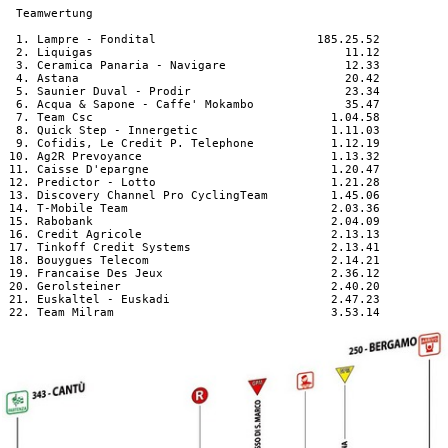
  Teamwertung

  1. Lampre - Fondital                       185.25.52

  2. Liquigas                                    11.12

  3. Ceramica Panaria - Navigare                 12.33

  4. Astana                                      20.42

  5. Saunier Duval - Prodir                      23.34

  6. Acqua & Sapone - Caffe' Mokambo             35.47

  7. Team Csc                                  1.04.58

  8. Quick Step - Innergetic                   1.11.03

  9. Cofidis, Le Credit P. Telephone           1.12.19

 10. Ag2R Prevoyance                           1.13.32

 11. Caisse D'epargne                          1.20.47

 12. Predictor - Lotto                         1.21.28

 13. Discovery Channel Pro CyclingTeam         1.45.06

 14. T-Mobile Team                             2.03.36

 15. Rabobank                                  2.04.09

 16. Credit Agricole                           2.13.13

 17. Tinkoff Credit Systems                    2.13.41

 18. Bouygues Telecom                          2.14.21

 19. Francaise Des Jeux                        2.36.12

 20. Gerolsteiner                              2.40.20

 21. Euskaltel - Euskadi                       2.47.23
