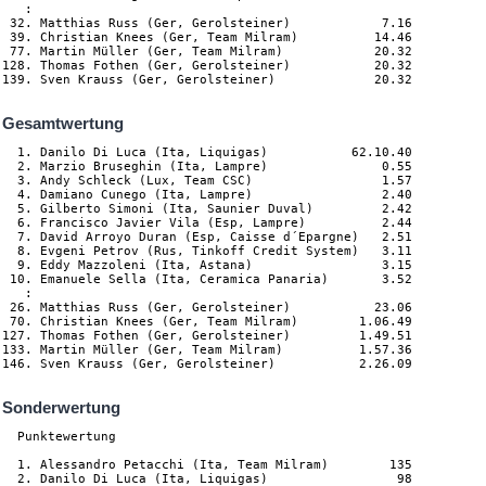
   :

 32. Matthias Russ (Ger, Gerolsteiner)            7.16

 39. Christian Knees (Ger, Team Milram)          14.46

 77. Martin Müller (Ger, Team Milram)            20.32

128. Thomas Fothen (Ger, Gerolsteiner)           20.32

Gesamtwertung
  1. Danilo Di Luca (Ita, Liquigas)           62.10.40

  2. Marzio Bruseghin (Ita, Lampre)               0.55

  3. Andy Schleck (Lux, Team CSC)                 1.57

  4. Damiano Cunego (Ita, Lampre)                 2.40

  5. Gilberto Simoni (Ita, Saunier Duval)         2.42

  6. Francisco Javier Vila (Esp, Lampre)          2.44

  7. David Arroyo Duran (Esp, Caisse d´Epargne)   2.51

  8. Evgeni Petrov (Rus, Tinkoff Credit System)   3.11

  9. Eddy Mazzoleni (Ita, Astana)                 3.15

 10. Emanuele Sella (Ita, Ceramica Panaria)       3.52

   :

 26. Matthias Russ (Ger, Gerolsteiner)           23.06

 70. Christian Knees (Ger, Team Milram)        1.06.49

127. Thomas Fothen (Ger, Gerolsteiner)         1.49.51

133. Martin Müller (Ger, Team Milram)          1.57.36

Sonderwertung
  Punktewertung

  1. Alessandro Petacchi (Ita, Team Milram)        135

  2. Danilo Di Luca (Ita, Liquigas)                 98
