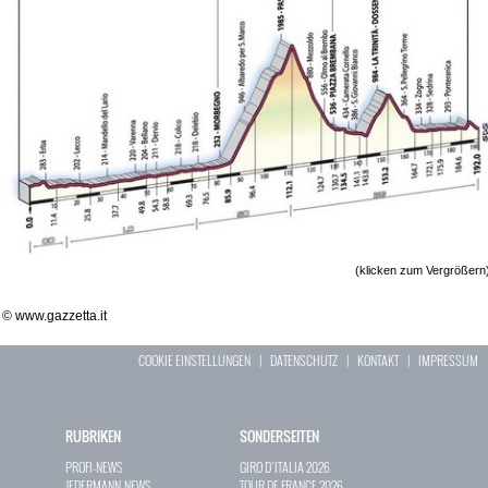
(klicken zum Vergrößern
© www.gazzetta.it
COOKIE EINSTELLUNGEN
|
DATENSCHUTZ
|
KONTAKT
|
IMPRESSUM
RUBRIKEN
SONDERSEITEN
PROFI-NEWS
GIRO D`ITALIA 2026
JEDERMANN-NEWS
TOUR DE FRANCE 2026