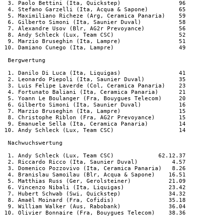
  3. Paolo Bettini (Ita, Quickstep)                 96

  4. Stefano Garzelli (Ita, Acqua & Sapone)         65

  5. Maximiliano Richeze (Arg, Ceramica Panaria)    59

  6. Gilberto Simoni (Ita, Saunier Duval)           58

  7. Alexandre Usov (Blr, AG2r Prevoyance)          56

  8. Andy Schleck (Lux, Team CSC)                   52

  9. Marzio Bruseghin (Ita, Lampre)                 51

 10. Damiano Cunego (Ita, Lampre)                   49

  Bergwertung

  1. Danilo Di Luca (Ita, Liquigas)                 41

  2. Leonardo Piepoli (Ita, Saunier Duval)          35

  3. Luis Felipe Laverde (Col, Ceramica Panaria)    23

  4. Fortunato Baliani (Ita, Ceramica Panaria)      21

  5. Yoann Le Boulanger (Fra, Bouygues Telecom)     20

  6. Gilberto Simoni (Ita, Saunier Duval)           16

  7. Marzio Bruseghin (Ita, Lampre)                 15

  8. Christophe Riblon (Fra, AG2r Prevoyance)       15

  9. Emanuele Sella (Ita, Ceramica Panaria)         14

 10. Andy Schleck (Lux, Team CSC)                   14

  Nachwuchswertung

  1. Andy Schleck (Lux, Team CSC)             62.12.37

  2. Riccardo Ricco (Ita, Saunier Duval)          4.57

  3. Domenico Pozzovivo (Ita, Ceramica Panaria)   8.26

  4. Branislau Samoilau (Blr, Acqua & Sapone)    16.51

  5. Matthias Russ (Ger, Gerolsteiner)           21.09

  6. Vincenzo Nibali (Ita, Liquigas)             23.42

  7. Hubert Schwab (Swi, Quickstep)              34.32

  8. Amaël Moinard (Fra, Cofidis)                35.18

  9. William Walker (Aus, Rabobank)              36.04

 10. Olivier Bonnaire (Fra, Bouygues Telecom)    38.36
