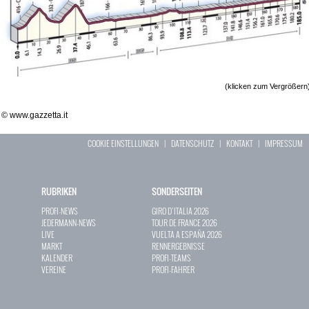
(klicken zum Vergrößern
© www.gazzetta.it
COOKIE EINSTELLUNGEN
|
DATENSCHUTZ
|
KONTAKT
|
IMPRESSUM
RUBRIKEN
SONDERSEITEN
PROFI-NEWS
GIRO D`ITALIA 2026
JEDERMANN-NEWS
TOUR DE FRANCE 2026
LIVE
VUELTA A ESPAÑA 2026
MARKT
RENNERGEBNISSE
KALENDER
PROFI-TEAMS
VEREINE
PROFI-FAHRER