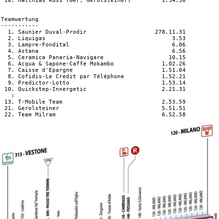
 10. Matthias Russ (Ger, Gerolsteiner)         1.34.56

Teamwertung

-----------

  1. Saunier Duval-Prodir                    278.11.31

  2. Liquigas                                     3.53

  3. Lampre-Fondital                              6.06

  4. Astana                                       6.56

  5. Ceramica Panaria-Navigare                   10.15

  6. Acqua & Sapone-Caffe Mokambo              1.02.26

  7. Caisse d'Epargne                          1.51.04

  8. Cofidis-Le Credit par Téléphone           1.52.21

  9. Predictor-Lotto                           1.53.14

 10. Quickstep-Innergetic                      2.21.31

   :

 13. T-Mobile Team                             2.53.59

 21. Gerolsteiner                              5.51.51

 22. Team Milram                               6.52.58