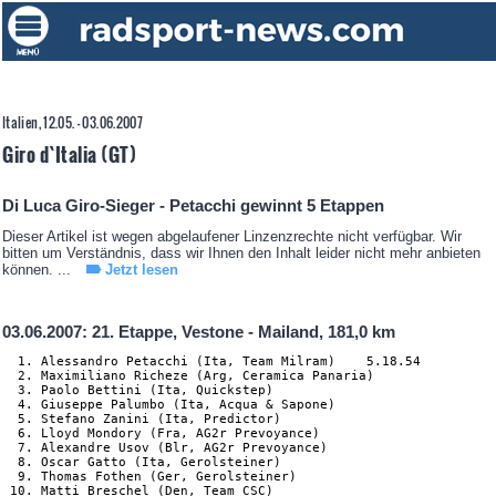
Italien, 12.05. - 03.06.2007
Giro d`Italia (GT)
Di Luca Giro-Sieger - Petacchi gewinnt 5 Etappen
Dieser Artikel ist wegen abgelaufener Linzenzrechte nicht verfügbar. Wir
bitten um Verständnis, dass wir Ihnen den Inhalt leider nicht mehr anbieten
können. ...
Jetzt lesen
03.06.2007: 21. Etappe, Vestone - Mailand, 181,0 km
  1. Alessandro Petacchi (Ita, Team Milram)    5.18.54

  2. Maximiliano Richeze (Arg, Ceramica Panaria)

  3. Paolo Bettini (Ita, Quickstep)

  4. Giuseppe Palumbo (Ita, Acqua & Sapone)

  5. Stefano Zanini (Ita, Predictor)

  6. Lloyd Mondory (Fra, AG2r Prevoyance)

  7. Alexandre Usov (Blr, AG2r Prevoyance)

  8. Oscar Gatto (Ita, Gerolsteiner)

  9. Thomas Fothen (Ger, Gerolsteiner)

 10. Matti Breschel (Den, Team CSC)
