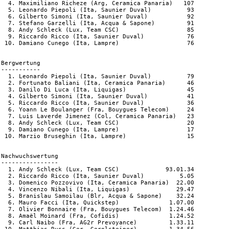
  4. Maximiliano Richeze (Arg, Ceramica Panaria)   107

  5. Leonardo Piepoli (Ita, Saunier Duval)          93

  6. Gilberto Simoni (Ita, Saunier Duval)           92

  7. Stefano Garzelli (Ita, Acqua & Sapone)         91

  8. Andy Schleck (Lux, Team CSC)                   85

  9. Riccardo Ricco (Ita, Saunier Duval)            76

 10. Damiano Cunego (Ita, Lampre)                   76

Bergwertung

-----------

  1. Leonardo Piepoli (Ita, Saunier Duval)          79

  2. Fortunato Baliani (Ita, Ceramica Panaria)      46

  3. Danilo Di Luca (Ita, Liquigas)                 45

  4. Gilberto Simoni (Ita, Saunier Duval)           41

  5. Riccardo Ricco (Ita, Saunier Duval)            36

  6. Yoann Le Boulanger (Fra, Bouygues Telecom)     24

  7. Luis Laverde Jimenez (Col, Ceramica Panaria)   23

  8. Andy Schleck (Lux, Team CSC)                   20

  9. Damiano Cunego (Ita, Lampre)                   17

 10. Marzio Bruseghin (Ita, Lampre)                 15

Nachwuchswertung

----------------

  1. Andy Schleck (Lux, Team CSC)             93.01.34

  2. Riccardo Ricco (Ita, Saunier Duval)          5.05

  3. Domenico Pozzovivo (Ita, Ceramica Panaria)  22.00

  4. Vincenzo Nibali (Ita, Liquigas)             29.47

  5. Branislau Samoilau (Blr, Acqua & Sapone)    32.24

  6. Mauro Facci (Ita, Quickstep)              1.07.00

  7. Olivier Bonnaire (Fra, Bouygues Telecom)  1.24.46

  8. Amaël Moinard (Fra, Cofidis)              1.24.52

  9. Carl Naibo (Fra, AG2r Prevoyance)         1.33.11
