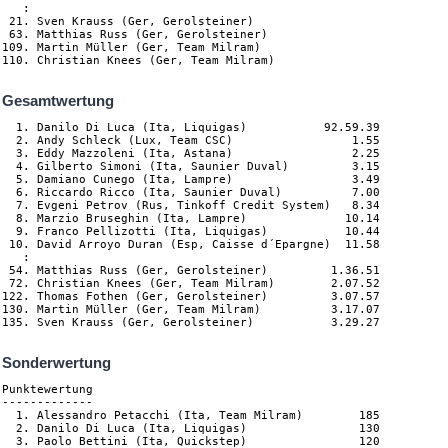
   :

 21. Sven Krauss (Ger, Gerolsteiner)

 63. Matthias Russ (Ger, Gerolsteiner)

109. Martin Müller (Ger, Team Milram)

110. Christian Knees (Ger, Team Milram)
Gesamtwertung
  1. Danilo Di Luca (Ita, Liquigas)           92.59.39

  2. Andy Schleck (Lux, Team CSC)                 1.55

  3. Eddy Mazzoleni (Ita, Astana)                 2.25

  4. Gilberto Simoni (Ita, Saunier Duval)         3.15

  5. Damiano Cunego (Ita, Lampre)                 3.49

  6. Riccardo Ricco (Ita, Saunier Duval)          7.00

  7. Evgeni Petrov (Rus, Tinkoff Credit System)   8.34

  8. Marzio Bruseghin (Ita, Lampre)              10.14

  9. Franco Pellizotti (Ita, Liquigas)           10.44

 10. David Arroyo Duran (Esp, Caisse d´Epargne)  11.58

   :

 54. Matthias Russ (Ger, Gerolsteiner)         1.36.51

 72. Christian Knees (Ger, Team Milram)        2.07.52

122. Thomas Fothen (Ger, Gerolsteiner)         3.07.57

130. Martin Müller (Ger, Team Milram)          3.17.07

135. Sven Krauss (Ger, Gerolsteiner)           3.29.27
Sonderwertung
Punktewertung

-------------

  1. Alessandro Petacchi (Ita, Team Milram)        185

  2. Danilo Di Luca (Ita, Liquigas)                130

  3. Paolo Bettini (Ita, Quickstep)                120
