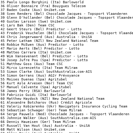
35 Paolo Longo Borghini (Ita) Barloworld                        
36 Oliver Bonnaire (Fra) Bouygues Telecom                       
37 Baden Cooke (Aus) Unibet.com                                 
38 Sven Renders (Bel) Chocolade Jacques - Topsport Vlaanderen   
39 Glenn D'hollander (Bel) Chocolade Jacques - Topsport Vlaander
40 Gustav Larsson (Swe) Unibet.com                              
41 Lars Bak (Den) Team CSC                                      
42 Geert Steurs (Bel) Predictor - Lotto                         
43 Frederik Veuchelen (Bel) Chocolade Jacques - Topsport Vlaande
44 Chris Jongerwaard (Aus) Australia - UniSA                    
45 Peter Latham (NZl) New Zealand National Team                 
46 Robbie McEwen (Aus) Predictor - Lotto                        
47 Mario Aerts (Bel) Predictor - Lotto                          
48 Matteo Carrara (Ita) Unibet.com                              
49 Wim Vansevenant (Bel) Predictor - Lotto                      
50 Josep Jufre Pou (Spa) Predictor - Lotto                      
51 Matthew Goss (Aus) Team CSC                                  
52 Mirco Lorenzetto (Ita) Team Milram                           
53 Simon Clarke (Aus) SouthAustralia.com-AIS                    
54 Simon Gerrans (Aus) AG2r Prévoyance                          
55 Moises Duenas (Spa) Agritubel                                
56 Kurt Asle Arvesen (Nor) Team CSC                             
57 Manuel Calvente (Spa) Agritubel                              
58 James Perry (RSA) Barloworld                                 
59 Fabrizio Guidi (Ita) Barloworld                              
60 Matthew Haydock (NZl) New Zealand National Team              
61 Alexandre Botcharov (Rus) Crédit Agricole                    
62 Valeriy Kobzarenko (Ukr) Navigators Insurance Cycling Team   
63 Sebastian Schwager (Ger) Team Milram                         
64 Serge Pauwels (Ned) Chocolade Jacques - Topsport Vlaanderen  
65 Johnnie Walker (Aus) SouthAustralia.com-AIS                  
66 Dennis Haueisen (Ger) Team Milram                            
67 Russell Van Hout (Aus) Australia - UniSA                     
68 Matt Wilson (Aus) Unibet.com                                 