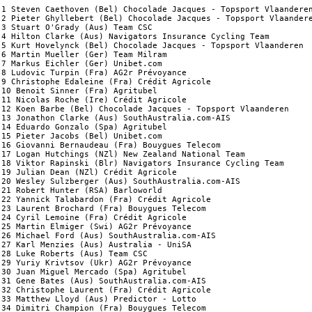
1 Steven Caethoven (Bel) Chocolade Jacques - Topsport Vlaanderen
2 Pieter Ghyllebert (Bel) Chocolade Jacques - Topsport Vlaandere
3 Stuart O'Grady (Aus) Team CSC                                 
4 Hilton Clarke (Aus) Navigators Insurance Cycling Team         
5 Kurt Hovelynck (Bel) Chocolade Jacques - Topsport Vlaanderen  
6 Martin Mueller (Ger) Team Milram                              
7 Markus Eichler (Ger) Unibet.com                               
8 Ludovic Turpin (Fra) AG2r Prévoyance                          
9 Christophe Edaleine (Fra) Crédit Agricole                     
10 Benoit Sinner (Fra) Agritubel                                
11 Nicolas Roche (Ire) Crédit Agricole                          
12 Koen Barbe (Bel) Chocolade Jacques - Topsport Vlaanderen     
13 Jonathon Clarke (Aus) SouthAustralia.com-AIS                 
14 Eduardo Gonzalo (Spa) Agritubel                              
15 Pieter Jacobs (Bel) Unibet.com                               
16 Giovanni Bernaudeau (Fra) Bouygues Telecom                   
17 Logan Hutchings (NZl) New Zealand National Team              
18 Viktor Rapinski (Blr) Navigators Insurance Cycling Team      
19 Julian Dean (NZl) Crédit Agricole                            
20 Wesley Sulzberger (Aus) SouthAustralia.com-AIS               
21 Robert Hunter (RSA) Barloworld                               
22 Yannick Talabardon (Fra) Crédit Agricole                     
23 Laurent Brochard (Fra) Bouygues Telecom                      
24 Cyril Lemoine (Fra) Crédit Agricole                          
25 Martin Elmiger (Swi) AG2r Prévoyance                         
26 Michael Ford (Aus) SouthAustralia.com-AIS                    
27 Karl Menzies (Aus) Australia - UniSA                         
28 Luke Roberts (Aus) Team CSC                                  
29 Yuriy Krivtsov (Ukr) AG2r Prévoyance                         
30 Juan Miguel Mercado (Spa) Agritubel                          
31 Gene Bates (Aus) SouthAustralia.com-AIS                      
32 Christophe Laurent (Fra) Crédit Agricole                     
33 Matthew Lloyd (Aus) Predictor - Lotto                        
34 Dimitri Champion (Fra) Bouygues Telecom                      