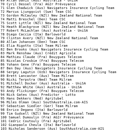
69 Allan Davis (Aus) Australia - UniSA                          
70 Cyril Dessel (Fra) AG2r Prévoyance                           
71 Glen Chadwick (Aus) Navigators Insurance Cycling Team        
72 Marcus Ljungqvist (Swe) Team CSC                             
73 Gordon McCauley (NZl) New Zealand National Team              
74 Matti Breschel (Den) Team CSC                                
75 Scott Lyttle (NZl) New Zealand National Team                 
76 Heath Blackgrove (NZl) New Zealand National Team             
77 Robert McLachlan (Aus) Australia - UniSA                     
78 Diego Caccia (Ita) Barloworld                                
79 Clinton Avery (NZl) New Zealand National Team                
80 Allan Johansen (Den) Team CSC                                
81 Elia Rigotto (Ita) Team Milram                               
82 Ben Brooks (Aus) Navigators Insurance Cycling Team           
83 Mark Renshaw (Aus) Crédit Agricole                           
84 Mathieu Claude (Fra) Bouygues Telecom                        
85 Nicolas Crosbie (Fra) Bouygues Telecom                       
86 Yohann Gene (Fra) Bouygues Telecom                           
87 Ben Day (Aus) Navigators Insurance Cycling Team              
88 Sergey Lagutin (Uzb) Navigators Insurance Cycling Team       
89 Brett Lancaster (Aus) Team Milram                            
90 Nicki Terpstra (Ned) Team Milram                             
91 Mitchell Docker (Aus) Australia - UniSA                      
92 Matthew White (Aus) Australia - UniSA                        
93 Andy Flickinger (Fra) Bouygues Telecom                       
94 Nick Gates (Aus) Predictor - Lotto                           
95 Hans Dekkers (Ned) Agritubel                                 
96 Miles Olman (Aus) SouthAustralia.com-AIS                     
97 Sebastian Siedler (Ger) Team Milram                          
98 Enrico Degano (Ita) Barloworld                               
99 Tim Gudsell (NZl) New Zealand National Team                  
100 Samuel Dumoulin (Fra) AG2r Prévoyance                       
101 Cedric Coutouly (Fra) Agritubel                             
102 Gianpaolo Cheula (Ita) Barloworld                           
103 Nicholas Sanderson (Aus) SouthAustralia.com-AIS             