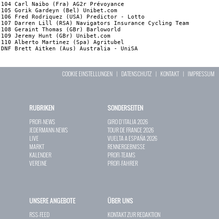
104 Carl Naibo (Fra) AG2r Prévoyance                            
105 Gorik Gardeyn (Bel) Unibet.com                              
106 Fred Rodriquez (USA) Predictor - Lotto                      
107 Darren Lill (RSA) Navigators Insurance Cycling Team         
108 Geraint Thomas (GBr) Barloworld                             
109 Jeremy Hunt (GBr) Unibet.com                                
110 Alberto Martinez (Spa) Agritubel                            
DNF Brett Aitken (Aus) Australia - UniSA                  
COOKIE EINSTELLUNGEN
|
DATENSCHUTZ
|
KONTAKT
|
IMPRESSUM
RUBRIKEN
SONDERSEITEN
PROFI-NEWS
GIRO D`ITALIA 2026
JEDERMANN-NEWS
TOUR DE FRANCE 2026
LIVE
VUELTA A ESPAÑA 2026
MARKT
RENNERGEBNISSE
KALENDER
PROFI-TEAMS
VEREINE
PROFI-FAHRER
UNSERE ANGEBOTE
ÜBER UNS
RSS-FEED
KONTAKT ZUR REDAKTION