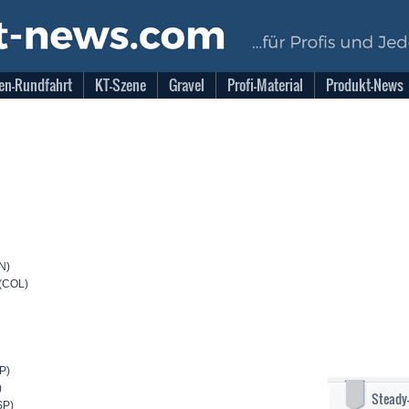
en-Rundfahrt
KT-Szene
Gravel
Profi-Material
Produkt-News
N)
 (COL)
P)
)
Steady
SP)