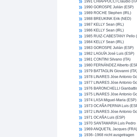
1991 CHIAPPUCCI Claudio (IT
1990 GOROSPE Julián (ESP)
1989 ROCHE Stephen (IRL)
1988 BREUKINK Erik (NED)
1987 KELLY Sean (IRL)
1986 KELLY Sean (IRL)
1985 RUIZ-CABESTANY Pello 
1984 KELLY Sean (IRL)
1983 GOROSPE Julián (ESP)
1982 LAGUÍA José Luis (ESP)
1981 CONTINI Silvano (ITA)
1980 FERNÁNDEZ Alberto (ES
1979 BATTAGLIN Giovanni (ITA
1978 LINARES Jóse Antonio Go
1977 LINARES Jóse Antonio Go
1976 BARONCHELLI Gianbattist
1975 LINARES Jóse Antonio Go
1974 LASA Miguel-Maria (ESP)
1973 OCAÑA PERNIA Luis (ES
1972 LINARES Jóse Antonio Go
1971 OCAÑA Luis (ESP)
1970 SANTAMARIA Luis Pedro 
1969 ANQUETIL Jacques (FRA
1936–1968 nicht ausgetragen