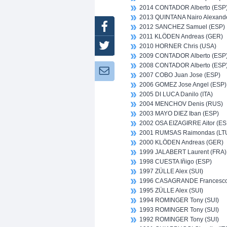
2014 CONTADOR Alberto (ESP
2013 QUINTANA Nairo Alexand
Facebook
2012 SANCHEZ Samuel (ESP)
2011 KLÖDEN Andreas (GER)
Twitter
2010 HORNER Chris (USA)
2009 CONTADOR Alberto (ESP
2008 CONTADOR Alberto (ESP
Newsletter:
2007 COBO Juan Jose (ESP)
2006 GOMEZ Jose Angel (ESP)
2005 DI LUCA Danilo (ITA)
2004 MENCHOV Denis (RUS)
2003 MAYO DIEZ Iban (ESP)
2002 OSA EIZAGIRRE Aitor (ES
2001 RUMSAS Raimondas (LT
2000 KLÖDEN Andreas (GER)
1999 JALABERT Laurent (FRA)
1998 CUESTA Iñigo (ESP)
1997 ZÜLLE Alex (SUI)
1996 CASAGRANDE Francesco 
1995 ZÜLLE Alex (SUI)
1994 ROMINGER Tony (SUI)
1993 ROMINGER Tony (SUI)
1992 ROMINGER Tony (SUI)