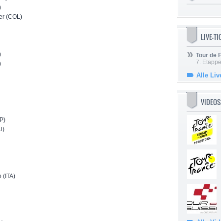
)
er (COL)
LIVE-T
)
Tour de
7. Etappe
)
Alle Liv
VIDEOS
P)
U)
(ITA)