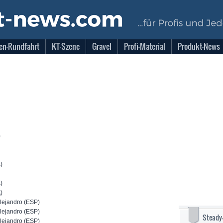
en-Rundfahrt
KT-Szene
Gravel
Profi-Material
Produkt-News
)
)
)
)
)
ejandro (ESP)
ejandro (ESP)
Steady
ejandro (ESP)