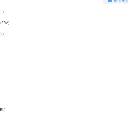
Alle Vi
EL)
(FRA)
EL)
EL)