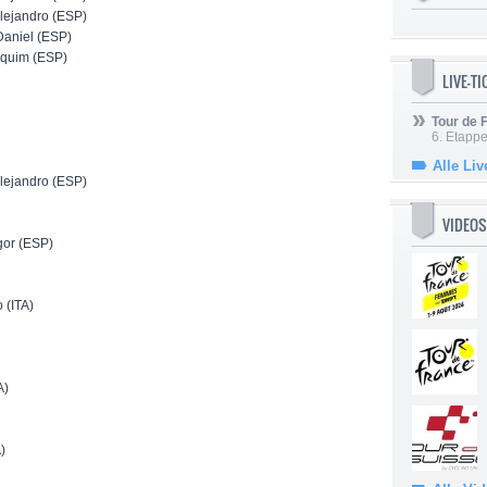
ejandro (ESP)
niel (ESP)
quim (ESP)
LIVE-T
Tour de
6. Etapp
Alle Liv
ejandro (ESP)
VIDEOS
or (ESP)
(ITA)
A)
)