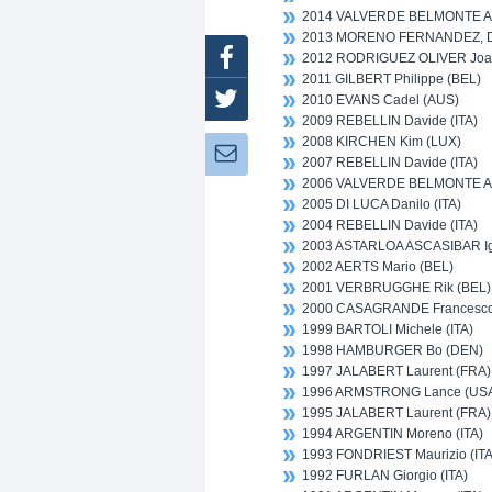
2014 VALVERDE BELMONTE Al
2013 MORENO FERNANDEZ, Da
Facebook
2012 RODRIGUEZ OLIVER Joa
2011 GILBERT Philippe (BEL)
Twitter
2010 EVANS Cadel (AUS)
2009 REBELLIN Davide (ITA)
2008 KIRCHEN Kim (LUX)
Newsletter:
2007 REBELLIN Davide (ITA)
2006 VALVERDE BELMONTE Al
2005 DI LUCA Danilo (ITA)
2004 REBELLIN Davide (ITA)
2003 ASTARLOA ASCASIBAR Ig
2002 AERTS Mario (BEL)
2001 VERBRUGGHE Rik (BEL)
2000 CASAGRANDE Francesco 
1999 BARTOLI Michele (ITA)
1998 HAMBURGER Bo (DEN)
1997 JALABERT Laurent (FRA)
1996 ARMSTRONG Lance (US
1995 JALABERT Laurent (FRA)
1994 ARGENTIN Moreno (ITA)
1993 FONDRIEST Maurizio (ITA
1992 FURLAN Giorgio (ITA)