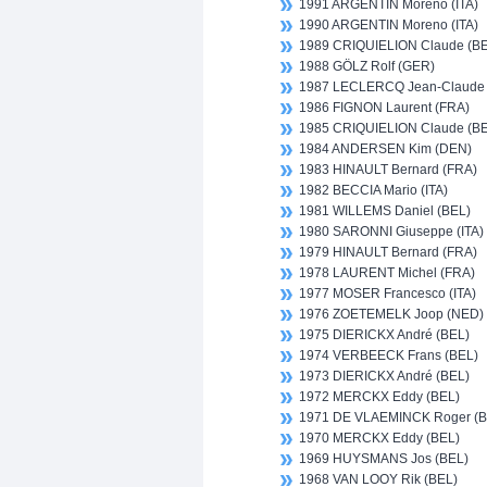
1991 ARGENTIN Moreno (ITA)
1990 ARGENTIN Moreno (ITA)
1989 CRIQUIELION Claude (B
1988 GÖLZ Rolf (GER)
1987 LECLERCQ Jean-Claude 
1986 FIGNON Laurent (FRA)
1985 CRIQUIELION Claude (B
1984 ANDERSEN Kim (DEN)
1983 HINAULT Bernard (FRA)
1982 BECCIA Mario (ITA)
1981 WILLEMS Daniel (BEL)
1980 SARONNI Giuseppe (ITA)
1979 HINAULT Bernard (FRA)
1978 LAURENT Michel (FRA)
1977 MOSER Francesco (ITA)
1976 ZOETEMELK Joop (NED)
1975 DIERICKX André (BEL)
1974 VERBEECK Frans (BEL)
1973 DIERICKX André (BEL)
1972 MERCKX Eddy (BEL)
1971 DE VLAEMINCK Roger (B
1970 MERCKX Eddy (BEL)
1969 HUYSMANS Jos (BEL)
1968 VAN LOOY Rik (BEL)