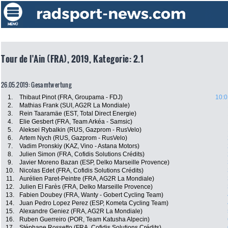
Tour de l'Ain (FRA), 2019, Kategorie: 2.1
26.05.2019: Gesamtwertung
1.
Thibaut Pinot (FRA, Groupama - FDJ)
10:0
2.
Mathias Frank (SUI, AG2R La Mondiale)
3.
Rein Taaramäe (EST, Total Direct Energie)
4.
Elie Gesbert (FRA, Team Arkéa - Samsic)
5.
Aleksei Rybalkin (RUS, Gazprom - RusVelo)
6.
Artem Nych (RUS, Gazprom - RusVelo)
7.
Vadim Pronskiy (KAZ, Vino - Astana Motors)
8.
Julien Simon (FRA, Cofidis Solutions Crédits)
9.
Javier Moreno Bazan (ESP, Delko Marseille Provence)
10.
Nicolas Edet (FRA, Cofidis Solutions Crédits)
11.
Aurélien Paret-Peintre (FRA, AG2R La Mondiale)
12.
Julien El Farès (FRA, Delko Marseille Provence)
13.
Fabien Doubey (FRA, Wanty - Gobert Cycling Team)
14.
Juan Pedro Lopez Perez (ESP, Kometa Cycling Team)
15.
Alexandre Geniez (FRA, AG2R La Mondiale)
16.
Ruben Guerreiro (POR, Team Katusha Alpecin)
17.
Stéphane Rossetto (FRA, Cofidis Solutions Crédits)