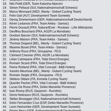
18.
Nils Politt (GER, Team Katusha Alpecin)
19.
Simon Pellaud (SUI, Nationalmannschaft Schweiz)
20.
Marco Minnaard (NED, Wanty - Gobert Cycling Team)
21.
Felix Gall (AUT, Development Team Sunweb)
22.
Georg Zimmermann (GER, Nationalmannschaft Deutschland)
23.
Kévin Ledanois (FRA, Team Arkéa - Samsic)
24.
Pierre Gouault (FRA, Natura4Ever - Roubaix - Lille Métropole)
25.
Geoffrey Bouchard (FRA, AG2R La Mondiale)
26.
Gordian Banzer (SUI, Nationalmannschaft Schweiz)
27.
Jérémy Maison (FRA, Team Arkéa - Samsic)
28.
Thomas Degand (BEL, Wanty - Gobert Cycling Team)
29.
Maxime Bouet (FRA, Team Arkéa - Samsic)
1
30.
Anthony Roux (FRA, Groupama - FDJ)
1
31.
Clément Chevrier (FRA, AG2R La Mondiale)
1
32.
Lilian Calmejane (FRA, Total Direct Energie)
1
33.
Romain Sicard (FRA, Total Direct Energie)
1
34.
Pierre Rolland (FRA, Vital Concept - B&B Hotels)
1
35.
Xandro Meurisse (BEL, Wanty - Gobert Cycling Team)
1
36.
Romain Seigle (FRA, Groupama - FDJ)
1
37.
Stefano Oldani (ITA, Kometa Cycling Team)
1
38.
Quentin Pacher (FRA, Vital Concept - B&B Hotels)
1
39.
Lucas De Rossi (FRA, Delko Marseille Provence)
1
40.
Ivan Rovny (RUS, Gazprom - RusVelo)
1
41.
Denis Nekrasov (RUS, Gazprom - RusVelo)
1
42.
Stefan Bissegger (SUI, Nationalmannschaft Schweiz)
1
43.
Delio Fernandez Cruz (ESP, Delko Marseille Provence)
1
44.
Leon Heinschke (GER, Development Team Sunweb)
1
45.
Pirmin Benz (GER, Nationalmannschaft Deutschland)
1