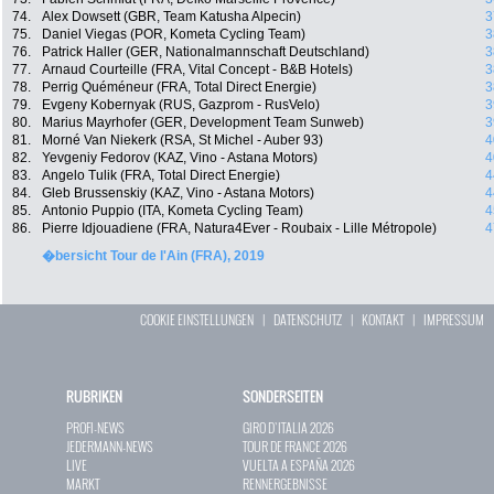
74.
Alex Dowsett (GBR, Team Katusha Alpecin)
3
75.
Daniel Viegas (POR, Kometa Cycling Team)
3
76.
Patrick Haller (GER, Nationalmannschaft Deutschland)
3
77.
Arnaud Courteille (FRA, Vital Concept - B&B Hotels)
3
78.
Perrig Quéméneur (FRA, Total Direct Energie)
3
79.
Evgeny Kobernyak (RUS, Gazprom - RusVelo)
3
80.
Marius Mayrhofer (GER, Development Team Sunweb)
3
81.
Morné Van Niekerk (RSA, St Michel - Auber 93)
4
82.
Yevgeniy Fedorov (KAZ, Vino - Astana Motors)
4
83.
Angelo Tulik (FRA, Total Direct Energie)
4
84.
Gleb Brussenskiy (KAZ, Vino - Astana Motors)
4
85.
Antonio Puppio (ITA, Kometa Cycling Team)
4
86.
Pierre Idjouadiene (FRA, Natura4Ever - Roubaix - Lille Métropole)
4
�bersicht Tour de l'Ain (FRA), 2019
COOKIE EINSTELLUNGEN
|
DATENSCHUTZ
|
KONTAKT
|
IMPRESSUM
RUBRIKEN
SONDERSEITEN
PROFI-NEWS
GIRO D`ITALIA 2026
JEDERMANN-NEWS
TOUR DE FRANCE 2026
LIVE
VUELTA A ESPAÑA 2026
MARKT
RENNERGEBNISSE