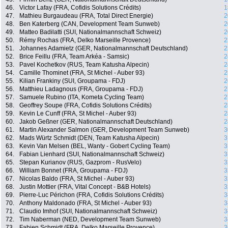
46.
Victor Lafay (FRA, Cofidis Solutions Crédits)
1
47.
Mathieu Burgaudeau (FRA, Total Direct Energie)
2
48.
Ben Katerberg (CAN, Development Team Sunweb)
2
49.
Matteo Badilatti (SUI, Nationalmannschaft Schweiz)
2
50.
Rémy Rochas (FRA, Delko Marseille Provence)
2
51.
Johannes Adamietz (GER, Nationalmannschaft Deutschland)
2
52.
Brice Feillu (FRA, Team Arkéa - Samsic)
2
53.
Pavel Kochetkov (RUS, Team Katusha Alpecin)
2
54.
Camille Thominet (FRA, St Michel - Auber 93)
2
55.
Kilian Frankiny (SUI, Groupama - FDJ)
2
56.
Matthieu Ladagnous (FRA, Groupama - FDJ)
2
57.
Samuele Rubino (ITA, Kometa Cycling Team)
2
58.
Geoffrey Soupe (FRA, Cofidis Solutions Crédits)
2
59.
Kevin Le Cunff (FRA, St Michel - Auber 93)
2
60.
Jakob Geßner (GER, Nationalmannschaft Deutschland)
2
61.
Martin Alexander Salmon (GER, Development Team Sunweb)
3
62.
Mads Würtz Schmidt (DEN, Team Katusha Alpecin)
3
63.
Kevin Van Melsen (BEL, Wanty - Gobert Cycling Team)
3
64.
Fabian Lienhard (SUI, Nationalmannschaft Schweiz)
3
65.
Stepan Kurianov (RUS, Gazprom - RusVelo)
3
66.
William Bonnet (FRA, Groupama - FDJ)
3
67.
Nicolas Baldo (FRA, St Michel - Auber 93)
3
68.
Justin Mottier (FRA, Vital Concept - B&B Hotels)
3
69.
Pierre-Luc Périchon (FRA, Cofidis Solutions Crédits)
3
70.
Anthony Maldonado (FRA, St Michel - Auber 93)
3
71.
Claudio Imhof (SUI, Nationalmannschaft Schweiz)
3
72.
Tim Naberman (NED, Development Team Sunweb)
3
73.
Fabien Schmidt (FRA, Delko Marseille Provence)
3