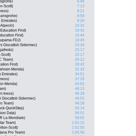
nsgrohe)
6:48
n-Scott)
7:13
neos)
8:21
Hansgrohe)
8:59
 Emirates)
9:20
-Alpecin)
10:32
ducation First)
14:42
ucation First)
15:44
oupama-FDJ)
19:45
i Giocattoli-Sidermec)
23:34
gafredo)
25:17
-Scott)
25:17
CC Team)
26:12
tion First)
28:42
ahrain-Merida)
32:33
m Emirates)
34:51
Ineos)
37:20
in-Merida)
44:03
eam)
46:13
m Ineos)
46:28
i Giocattoli-Sidermec)
46:55
ro Team)
49:28
nck-QuickStep)
50:14
ion Data)
56:52
2R La Mondiale)
58:05
tar Team)
1:01:15
lton-Scott)
1:02:50
Astana Pro Team)
1:05:56