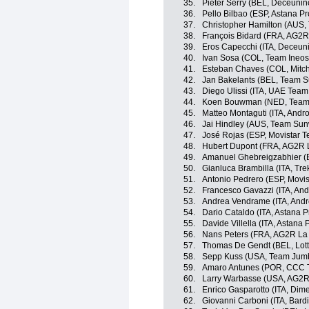
35.
Pieter Serry (BEL, Deceunin
36.
Pello Bilbao (ESP, Astana P
37.
Christopher Hamilton (AUS
38.
François Bidard (FRA, AG2R
39.
Eros Capecchi (ITA, Deceun
40.
Ivan Sosa (COL, Team Ineos
41.
Esteban Chaves (COL, Mitch
42.
Jan Bakelants (BEL, Team 
43.
Diego Ulissi (ITA, UAE Team
44.
Koen Bouwman (NED, Team
45.
Matteo Montaguti (ITA, Andro
46.
Jai Hindley (AUS, Team Su
47.
José Rojas (ESP, Movistar 
48.
Hubert Dupont (FRA, AG2R 
49.
Amanuel Ghebreigzabhier (
50.
Gianluca Brambilla (ITA, Tr
51.
Antonio Pedrero (ESP, Movi
52.
Francesco Gavazzi (ITA, And
53.
Andrea Vendrame (ITA, Andro
54.
Dario Cataldo (ITA, Astana 
55.
Davide Villella (ITA, Astana
56.
Nans Peters (FRA, AG2R La
57.
Thomas De Gendt (BEL, Lott
58.
Sepp Kuss (USA, Team Jum
59.
Amaro Antunes (POR, CCC 
60.
Larry Warbasse (USA, AG2R
61.
Enrico Gasparotto (ITA, Dim
62.
Giovanni Carboni (ITA, Bard