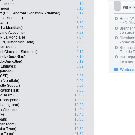
m Ineos)
6:10
PROFI
Ineos)
6:10
 (COL, Androni Giocattoli-Sidermec)
6:19
 La Mondiale)
6:21
Heute We
nweb)
6:51
heißt Ni
 La Mondiale)
7:06
Brenner f
ycling Academy)
7:28
den größt
2R La Mondiale)
7:34
Niewiadom
ERI, Dimension Data)
7:36
Zähne aus
star Team)
7:39
Reusser s
ni Giocattoli-Sidermec)
8:12
Tour de 
inck-QuickStep)
8:19
Die Highl
ck-QuickStep)
8:19
Femmes
 Emirates)
8:39
Weitere
gafredo)
9:06
 CSF)
9:06
a Mondiale)
9:06
otto Soudal)
9:06
ation First)
9:31
ro Team)
10:30
a-Hansgrohe)
10:30
-Hansgrohe)
10:30
ha-Alpecin)
10:49
SF)
10:49
Team)
10:51
tar Team)
10:51
star Team)
10:51
Pro Team)
11:31