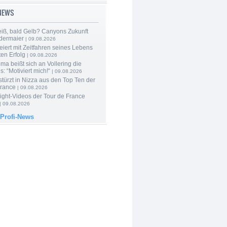
-NEWS
iß, bald Gelb? Canyons Zukunft
edermaier
| 09.08.2026
eiert mit Zeitfahren seines Lebens
en Erfolg
| 09.08.2026
a beißt sich an Vollering die
: “Motiviert mich!“
| 09.08.2026
türzt in Nizza aus den Top Ten der
France
| 09.08.2026
ight-Videos der Tour de France
| 09.08.2026
 Profi-News