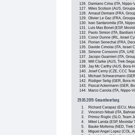
126.
Damiano Cima (ITA, Nippo-Vi
127.
Miles Scotson (AUS, Group
128.
Arnaud Demare (FRA, Grou
129.
Olivier Le Gac (FRA, Group
130.
Ivan Santaromita (ITA, Nippo
131.
Luis Mas Bonet (ESP, Movis
132.
Paolo Simion (ITA, Bardiani
133.
Conor Dunne (IRL, Israel C
134.
Florian Senechal (FRA, Dec
135.
Davide Cimolai (ITA, Israel
136.
Simone Consonni (ITA, UAE
137.
Jacopo Guarnieri (ITA, Gro
138.
Will Clarke (AUS, Trek-Sega
139.
Jay Mc Carthy (AUS, Bora-
140.
Josef Cerny (CZE, CCC Tea
141.
Michael Schwarzmann (GER
142.
Rüdiger Selig (GER, Bora-
143.
Pascal Ackermann (GER, Bo
144.
Marco Canola (ITA, Nippo-Vi
29.05.2019: Gesamtwertung
1.
Richard Carapaz (ECU, Mov
2.
Vincenzo Nibali (ITA, Bahra
3.
Primoz Roglic (SLO, Team 
4.
Mikel Landa (ESP, Movistar
5.
Bauke Mollema (NED, Trek-
6.
Miguel Angel Lopez (COL, A