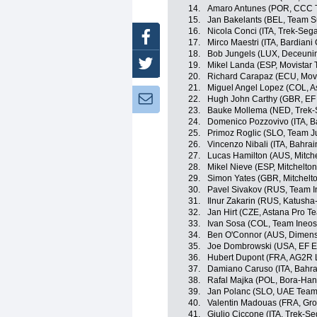
14.
Amaro Antunes (POR, CCC 
15.
Jan Bakelants (BEL, Team 
16.
Nicola Conci (ITA, Trek-Seg
Facebook
17.
Mirco Maestri (ITA, Bardiani
18.
Bob Jungels (LUX, Deceuni
Twitter
19.
Mikel Landa (ESP, Movistar
20.
Richard Carapaz (ECU, Mov
21.
Miguel Angel Lopez (COL, A
Newsletter:
22.
Hugh John Carthy (GBR, EF E
23.
Bauke Mollema (NED, Trek-
24.
Domenico Pozzovivo (ITA, B
25.
Primoz Roglic (SLO, Team 
26.
Vincenzo Nibali (ITA, Bahra
27.
Lucas Hamilton (AUS, Mitche
28.
Mikel Nieve (ESP, Mitchelton
29.
Simon Yates (GBR, Mitchelto
30.
Pavel Sivakov (RUS, Team I
31.
Ilnur Zakarin (RUS, Katusha
32.
Jan Hirt (CZE, Astana Pro T
33.
Ivan Sosa (COL, Team Ineos
34.
Ben O'Connor (AUS, Dimens
35.
Joe Dombrowski (USA, EF Ed
36.
Hubert Dupont (FRA, AG2R 
37.
Damiano Caruso (ITA, Bahra
38.
Rafal Majka (POL, Bora-Ha
39.
Jan Polanc (SLO, UAE Team
40.
Valentin Madouas (FRA, Gr
41.
Giulio Ciccone (ITA, Trek-Se