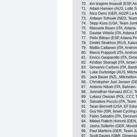
70.
Ion Izagirre Insausti (ESP, 
71.
Adam Hansen (AUS, Lotto S
72.
Nico Denz (GER, AG2R La M
73.
Antwan Tolhoek (NED, Tea
74.
Sepp Kuss (USA, Team Jum
75.
Manuele Boaro (ITA, Astana
76.
Davide Villella (ITA, Astana
77.
Pello Bilbao (ESP, Astana P
78.
Dmitrii Strakhov (RUS, Katu
79.
Mattia Cattaneo (ITA, Andron
80.
Marco Frapporti (ITA, Andron
81.
Enrico Gasparotto (ITA, Dim
82.
Kristian Sbaragli (ITA, Israe
83.
Giovanni Carboni (ITA, Bard
84.
Luke Durbridge (AUS, Mitche
85.
Jack Bauer (NZL, Mitchelton-
86.
Christopher Juul Jensen (DE
87.
Antonio Nibali (ITA, Bahrain
88.
Jonnathan Narvaez (ECU, T
89.
Lukasz Owsian (POL, CCC 
90.
Salvatore Puccio (ITA, Team
91.
Sean Bennett (USA, EF Educa
92.
Guy Niv (ISR, Israel Cyclin
93.
Fabio Sabatini (ITA, Deceun
94.
Mikkel Frølich Honoré (DEN
95.
Jasha Sütterlin (GER, Movis
96.
Paul Martens (GER, Team J
97.
Scott Davies (GBR, Dimensi