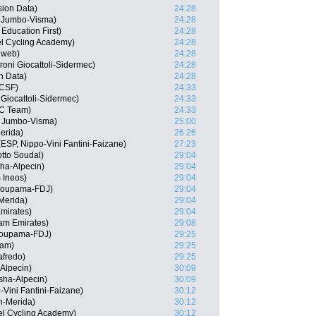
ion Data)
24:28
 Jumbo-Visma)
24:28
Education First)
24:28
el Cycling Academy)
24:28
nweb)
24:28
roni Giocattoli-Sidermec)
24:28
n Data)
24:28
 CSF)
24:33
 Giocattoli-Sidermec)
24:33
CC Team)
24:33
 Jumbo-Visma)
25:00
erida)
26:26
(ESP, Nippo-Vini Fantini-Faizane)
27:23
tto Soudal)
29:04
sha-Alpecin)
29:04
 Ineos)
29:04
Groupama-FDJ)
29:04
-Merida)
29:04
mirates)
29:04
am Emirates)
29:08
roupama-FDJ)
29:25
eam)
29:25
afredo)
29:25
Alpecin)
30:09
sha-Alpecin)
30:09
Vini Fantini-Faizane)
30:12
n-Merida)
30:12
el Cycling Academy)
30:12