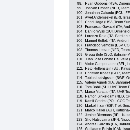
98.
Ryan Gibbons (RSA, Dimens
99.
Jos van Emden (NED, Team
100.
Jonathan Caicedo (ECU, EF 
101.
Awet Andemeskel (ERI, Isra
102.
Chad Haga (USA, Team Su
103.
Francesco Gavazzi (ITA, And
104.
Danilo Wyss (SUI, Dimensio
105.
Lorenzo Rota (ITA, Bardiani
106.
Manuel Belletti (ITA, Androni
107.
Francisco Ventoso (ESP, C
108.
Thomas Leezer (NED, Team
109.
Grega Bole (SLO, Bahrain-M
110.
Juan Jose Lobato Del Valle 
111.
Victor Campenaerts (BEL, Lo
112.
Reto Hollenstein (SUI, Katu
113.
Christian Knees (GER, Team
114.
Tobias Ludvigsson (SWE, 
115.
Valerio Agnoli (ITA, Bahrain
116.
Tom Bohli (SUI, UAE Team E
117.
Marco Marcato (ITA, UAE Te
118.
Ramon Sinkeldam (NED, G
119.
Kamil Gradek (POL, CCC T
120.
Markel Irizar (ESP, Trek-Seg
121.
Marco Haller (AUT, Katusha-
122.
Jenthe Biermans (BEL, Katu
123.
Sho Hatsuyama (JPN, Nippo-
124.
Andrea Garosio (ITA, Bahrai
125.
Guillaume Boivin (CAN, Isra