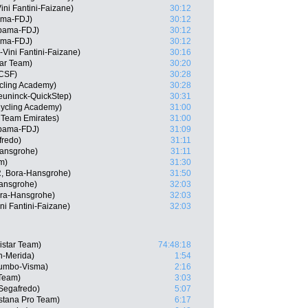
ni Fantini-Faizane)
30:12
ama-FDJ)
30:12
pama-FDJ)
30:12
ama-FDJ)
30:12
-Vini Fantini-Faizane)
30:16
tar Team)
30:20
 CSF)
30:28
ycling Academy)
30:28
euninck-QuickStep)
30:31
 Cycling Academy)
31:00
 Team Emirates)
31:00
upama-FDJ)
31:09
fredo)
31:11
Hansgrohe)
31:11
m)
31:30
, Bora-Hansgrohe)
31:50
Hansgrohe)
32:03
ra-Hansgrohe)
32:03
ni Fantini-Faizane)
32:03
istar Team)
74:48:18
in-Merida)
1:54
Jumbo-Visma)
2:16
 Team)
3:03
Segafredo)
5:07
stana Pro Team)
6:17