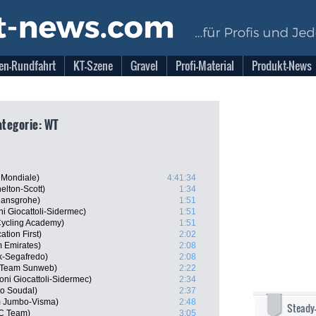
en-Rundfahrt
KT-Szene
Gravel
Profi-Material
Produkt-News
Kategorie: WT
 Mondiale)
4:41:34
elton-Scott)
1:34
Hansgrohe)
1:51
i Giocattoli-Sidermec)
1:51
 Cycling Academy)
1:51
tion First)
2:02
m Emirates)
2:08
ek-Segafredo)
2:08
, Team Sunweb)
2:22
ni Giocattoli-Sidermec)
2:34
o Soudal)
2:37
 Jumbo-Visma)
2:48
Steady
CC Team)
3:05