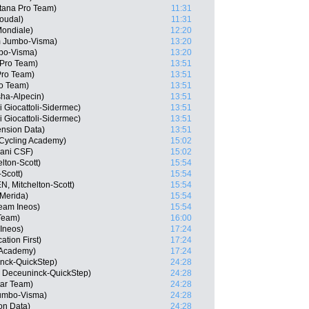
Astana Pro Team)
11:31
oudal)
11:31
ondiale)
12:20
m Jumbo-Visma)
13:20
bo-Visma)
13:20
 Pro Team)
13:51
 Pro Team)
13:51
ro Team)
13:51
sha-Alpecin)
13:51
i Giocattoli-Sidermec)
13:51
i Giocattoli-Sidermec)
13:51
ension Data)
13:51
l Cycling Academy)
15:02
iani CSF)
15:02
lton-Scott)
15:54
Scott)
15:54
N, Mitchelton-Scott)
15:54
-Merida)
15:54
eam Ineos)
15:54
Team)
16:00
 Ineos)
17:24
tion First)
17:24
g Academy)
17:24
inck-QuickStep)
24:28
, Deceuninck-QuickStep)
24:28
tar Team)
24:28
umbo-Visma)
24:28
on Data)
24:28