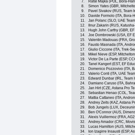
7.
Rafal Majka (POL, Bora-Ha
8.
Simon Yates (GBR, Mitchelto
9.
Pavel Sivakov (RUS, Team I
10.
Davide Formolo (ITA, Bora-
11.
Jan Polanc (SLO, UAE Team
12.
Ilnur Zakarin (RUS, Katusha
13.
Hugh John Carthy (GBR, EF E
14.
Joe Dombrowski (USA, EF Ed
15.
Valentin Madouas (FRA, Gr
16.
Fausto Masnada (ITA, Andron
17.
Giulio Ciccone (ITA, Trek-Se
18.
Mikel Nieve (ESP, Mitchelton
19.
Victor De La Parte (ESP, C
20.
Tanel Kangert (EST, EF Educa
21.
Domenico Pozzovivo (ITA, B
22.
Valerio Conti (ITA, UAE Tea
23.
Edward Dunbar (IRL, Team 
24.
Damiano Caruso (ITA, Bahra
25.
Jan Hirt (CZE, Astana Pro T
26.
Sebastian Henao (COL, Tea
27.
Mattia Cattaneo (ITA, Andron
28.
Andrey Zeits (KAZ, Astana P
29.
Bob Jungels (LUX, Deceuni
30.
Ben O'Connor (AUS, Dimens
31.
Alexis Vuillermoz (FRA, AG
32.
Andrey Amador (CRC, Movis
33.
Lucas Hamilton (AUS, Mitche
34.
Ion Izagirre Insausti (ESP, 