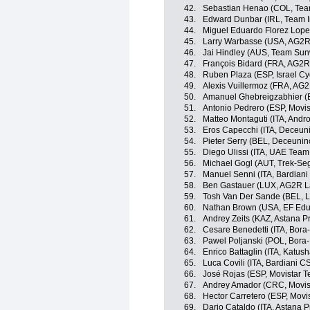
42.
Sebastian Henao (COL, Tea
43.
Edward Dunbar (IRL, Team 
44.
Miguel Eduardo Florez Lopez
45.
Larry Warbasse (USA, AG2R
46.
Jai Hindley (AUS, Team Su
47.
François Bidard (FRA, AG2R
48.
Ruben Plaza (ESP, Israel C
49.
Alexis Vuillermoz (FRA, AG
50.
Amanuel Ghebreigzabhier (
51.
Antonio Pedrero (ESP, Movi
52.
Matteo Montaguti (ITA, Andro
53.
Eros Capecchi (ITA, Deceun
54.
Pieter Serry (BEL, Deceunin
55.
Diego Ulissi (ITA, UAE Team
56.
Michael Gogl (AUT, Trek-Se
57.
Manuel Senni (ITA, Bardiani
58.
Ben Gastauer (LUX, AG2R L
59.
Tosh Van Der Sande (BEL, L
60.
Nathan Brown (USA, EF Educ
61.
Andrey Zeits (KAZ, Astana P
62.
Cesare Benedetti (ITA, Bor
63.
Pawel Poljanski (POL, Bora
64.
Enrico Battaglin (ITA, Katus
65.
Luca Covili (ITA, Bardiani C
66.
José Rojas (ESP, Movistar 
67.
Andrey Amador (CRC, Movis
68.
Hector Carretero (ESP, Movi
69.
Dario Cataldo (ITA, Astana 