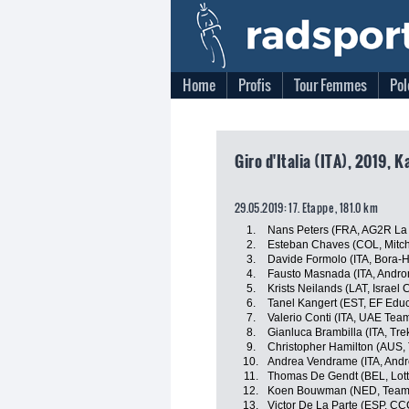
Home
Profis
Tour Femmes
Pol
Giro d'Italia (ITA), 2019, 
29.05.2019: 17. Etappe , 181.0 km
1.
Nans Peters (FRA, AG2R La
2.
Esteban Chaves (COL, Mitch
3.
Davide Formolo (ITA, Bora-
4.
Fausto Masnada (ITA, Andron
5.
Krists Neilands (LAT, Israel
6.
Tanel Kangert (EST, EF Educa
7.
Valerio Conti (ITA, UAE Tea
8.
Gianluca Brambilla (ITA, Tr
9.
Christopher Hamilton (AUS
10.
Andrea Vendrame (ITA, Andro
11.
Thomas De Gendt (BEL, Lott
12.
Koen Bouwman (NED, Team
13.
Victor De La Parte (ESP, C