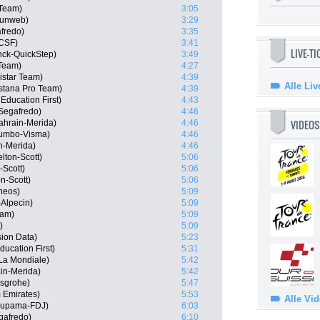
Team)
3:05
Sunweb)
3:29
afredo)
3:35
 CSF)
3:41
LIVE-T
nck-QuickStep)
3:49
 Team)
4:27
istar Team)
4:39
Alle Liv
stana Pro Team)
4:39
ducation First)
4:43
Segafredo)
4:46
VIDEOS
ahrain-Merida)
4:46
Jumbo-Visma)
4:46
in-Merida)
4:46
lton-Scott)
5:06
-Scott)
5:06
n-Scott)
5:06
neos)
5:09
-Alpecin)
5:09
eam)
5:09
)
5:09
ion Data)
5:23
ucation First)
5:31
La Mondiale)
5:42
in-Merida)
5:42
nsgrohe)
5:47
 Emirates)
5:53
Alle Vi
oupama-FDJ)
6:03
gafredo)
6:10