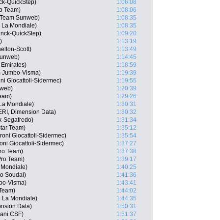
ck-QuickStep)
1:06:08
ro Team)
1:08:06
, Team Sunweb)
1:08:35
 La Mondiale)
1:08:35
inck-QuickStep)
1:09:20
)
1:13:19
elton-Scott)
1:13:49
Sunweb)
1:14:45
 Emirates)
1:18:59
 Jumbo-Visma)
1:19:39
ni Giocattoli-Sidermec)
1:19:55
nweb)
1:20:39
Team)
1:29:26
La Mondiale)
1:30:31
ERI, Dimension Data)
1:30:32
ek-Segafredo)
1:31:34
star Team)
1:35:12
roni Giocattoli-Sidermec)
1:35:54
ni Giocattoli-Sidermec)
1:37:27
Pro Team)
1:37:38
 Pro Team)
1:39:17
 Mondiale)
1:40:25
o Soudal)
1:41:36
bo-Visma)
1:43:41
Team)
1:44:02
 La Mondiale)
1:44:35
ension Data)
1:50:31
iani CSF)
1:51:37