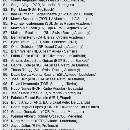
80.
Walter Alejandro Vargas Alzate (COL, Medellin)
81.
Sergio Vega (POR, Miranda - Mortagua)
82.
Kent Main (RSA, ProTouch)
83.
Ibai Azurmendi Sagastibeltza (ESP, Equipo Euskadi)
84.
Marvin Scheulen (POR, LA Aluminios - LA Sport)
85.
Raphael Krähemann (SUI, Swiss Racing Academy)
86.
Matteo Malucelli (ITA, Caja Rural - Seguros RGA)
87.
Matthias Reutimann (SUI, Swiss Racing Academy)
88.
Benjamin Perry (CAN, Israel Cycling Academy)
89.
Björn Thurau (GER, Vito - Feirense - PNB)
90.
Omer Goldstein (ISR, Israel Cycling Academy)
91.
Bram Welten (NED, Team Arkéa - Samsic)
92.
Fábio Costa (POR, UD Oliveirense - InOutBuild)
93.
Antonio Jesus Soto Guirao (ESP, Equipo Euskadi)
94.
Gabriel Cole (ANG, BAI Sicasal Petro De Luanda)
95.
Timon Rüegg (SUI, Swiss Racing Academy)
96.
David De La Fuente Rasilla (ESP, Aviludo - Louletano)
97.
José Cruz (ANG, BAI Sicasal Petro De Luanda)
98.
David Livramento (POR, Sporting - Tavira)
99.
Hugo Nunes (POR, Radio Popular - Boavista)
100.
Jesús Nanclares (POR, Miranda - Mortagua)
101.
Fabricio Ferrari Barcelo (URU, Efapel)
102.
Bruno Araújo (ANG, BAI Sicasal Petro De Luanda)
103.
Pedro Miguel Lopes (POR, UD Oliveirense - InOutBuild)
104.
Gaspar Gonçalves (POR, Miranda - Mortagua)
105.
Weimar Alfonso Roldán Ortiz (COL, Medellin)
106.
Nuno Meireles (POR, Aviludo - Louletano)
107.
Jayde Julius (RSA, ProTouch)