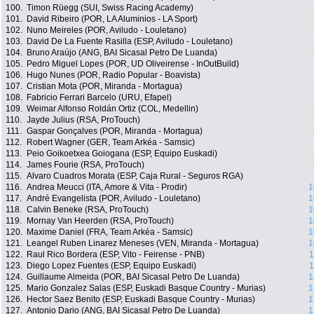
100.
Timon Rüegg (SUI, Swiss Racing Academy)
101.
David Ribeiro (POR, LA Aluminios - LA Sport)
102.
Nuno Meireles (POR, Aviludo - Louletano)
103.
David De La Fuente Rasilla (ESP, Aviludo - Louletano)
104.
Bruno Araújo (ANG, BAI Sicasal Petro De Luanda)
105.
Pedro Miguel Lopes (POR, UD Oliveirense - InOutBuild)
106.
Hugo Nunes (POR, Radio Popular - Boavista)
107.
Cristian Mota (POR, Miranda - Mortagua)
108.
Fabricio Ferrari Barcelo (URU, Efapel)
109.
Weimar Alfonso Roldán Ortiz (COL, Medellin)
110.
Jayde Julius (RSA, ProTouch)
111.
Gaspar Gonçalves (POR, Miranda - Mortagua)
112.
Robert Wagner (GER, Team Arkéa - Samsic)
113.
Peio Goikoetxea Goiogana (ESP, Equipo Euskadi)
114.
James Fourie (RSA, ProTouch)
115.
Alvaro Cuadros Morata (ESP, Caja Rural - Seguros RGA)
116.
Andrea Meucci (ITA, Amore & Vita - Prodir)
1
117.
André Evangelista (POR, Aviludo - Louletano)
1
118.
Calvin Beneke (RSA, ProTouch)
1
119.
Mornay Van Heerden (RSA, ProTouch)
1
120.
Maxime Daniel (FRA, Team Arkéa - Samsic)
1
121.
Leangel Ruben Linarez Meneses (VEN, Miranda - Mortagua)
1
122.
Raul Rico Bordera (ESP, Vito - Feirense - PNB)
1
123.
Diego Lopez Fuentes (ESP, Equipo Euskadi)
1
124.
Guillaume Almeida (POR, BAI Sicasal Petro De Luanda)
1
125.
Mario Gonzalez Salas (ESP, Euskadi Basque Country - Murias)
1
126.
Hector Saez Benito (ESP, Euskadi Basque Country - Murias)
1
127.
Antonio Dario (ANG, BAI Sicasal Petro De Luanda)
1