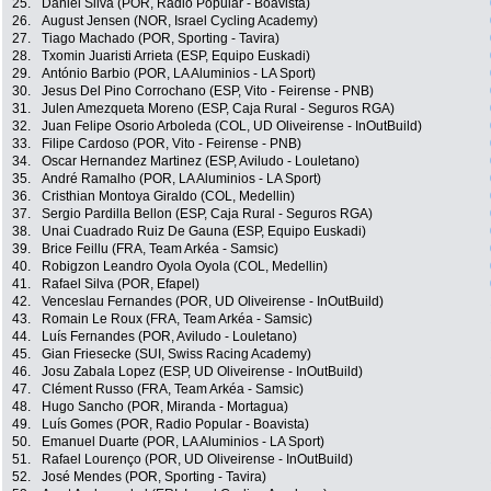
25.
Daniel Silva (POR, Radio Popular - Boavista)
26.
August Jensen (NOR, Israel Cycling Academy)
27.
Tiago Machado (POR, Sporting - Tavira)
28.
Txomin Juaristi Arrieta (ESP, Equipo Euskadi)
29.
António Barbio (POR, LA Aluminios - LA Sport)
30.
Jesus Del Pino Corrochano (ESP, Vito - Feirense - PNB)
31.
Julen Amezqueta Moreno (ESP, Caja Rural - Seguros RGA)
32.
Juan Felipe Osorio Arboleda (COL, UD Oliveirense - InOutBuild)
33.
Filipe Cardoso (POR, Vito - Feirense - PNB)
34.
Oscar Hernandez Martinez (ESP, Aviludo - Louletano)
35.
André Ramalho (POR, LA Aluminios - LA Sport)
36.
Cristhian Montoya Giraldo (COL, Medellin)
37.
Sergio Pardilla Bellon (ESP, Caja Rural - Seguros RGA)
38.
Unai Cuadrado Ruiz De Gauna (ESP, Equipo Euskadi)
39.
Brice Feillu (FRA, Team Arkéa - Samsic)
40.
Robigzon Leandro Oyola Oyola (COL, Medellin)
41.
Rafael Silva (POR, Efapel)
42.
Venceslau Fernandes (POR, UD Oliveirense - InOutBuild)
43.
Romain Le Roux (FRA, Team Arkéa - Samsic)
44.
Luís Fernandes (POR, Aviludo - Louletano)
45.
Gian Friesecke (SUI, Swiss Racing Academy)
46.
Josu Zabala Lopez (ESP, UD Oliveirense - InOutBuild)
47.
Clément Russo (FRA, Team Arkéa - Samsic)
48.
Hugo Sancho (POR, Miranda - Mortagua)
49.
Luís Gomes (POR, Radio Popular - Boavista)
50.
Emanuel Duarte (POR, LA Aluminios - LA Sport)
51.
Rafael Lourenço (POR, UD Oliveirense - InOutBuild)
52.
José Mendes (POR, Sporting - Tavira)