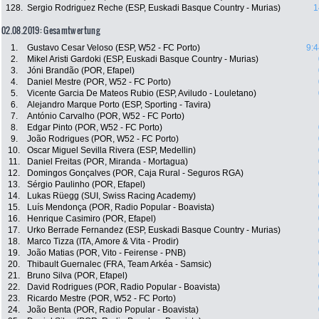
128.
Sergio Rodriguez Reche (ESP, Euskadi Basque Country - Murias)
1
02.08.2019: Gesamtwertung
1.
Gustavo Cesar Veloso (ESP, W52 - FC Porto)
9:4
2.
Mikel Aristi Gardoki (ESP, Euskadi Basque Country - Murias)
3.
Jóni Brandão (POR, Efapel)
4.
Daniel Mestre (POR, W52 - FC Porto)
5.
Vicente Garcia De Mateos Rubio (ESP, Aviludo - Louletano)
6.
Alejandro Marque Porto (ESP, Sporting - Tavira)
7.
António Carvalho (POR, W52 - FC Porto)
8.
Edgar Pinto (POR, W52 - FC Porto)
9.
João Rodrigues (POR, W52 - FC Porto)
10.
Oscar Miguel Sevilla Rivera (ESP, Medellin)
11.
Daniel Freitas (POR, Miranda - Mortagua)
12.
Domingos Gonçalves (POR, Caja Rural - Seguros RGA)
13.
Sérgio Paulinho (POR, Efapel)
14.
Lukas Rüegg (SUI, Swiss Racing Academy)
15.
Luís Mendonça (POR, Radio Popular - Boavista)
16.
Henrique Casimiro (POR, Efapel)
17.
Urko Berrade Fernandez (ESP, Euskadi Basque Country - Murias)
18.
Marco Tizza (ITA, Amore & Vita - Prodir)
19.
João Matias (POR, Vito - Feirense - PNB)
20.
Thibault Guernalec (FRA, Team Arkéa - Samsic)
21.
Bruno Silva (POR, Efapel)
22.
David Rodrigues (POR, Radio Popular - Boavista)
23.
Ricardo Mestre (POR, W52 - FC Porto)
24.
João Benta (POR, Radio Popular - Boavista)