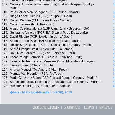
108.
Cristian Mota (POR, Miranda - Mortagua)
1
109.
Gotzon Udondo Santamaria (ESP, Euskadi Basque Country -
1
Murias)
110.
Peio Goikoetxea Goiogana (ESP, Equipo Euskadi)
1
111.
Diego Lopez Fuentes (ESP, Equipo Euskadi)
1
112.
Robert Wagner (GER, Team Arkéa - Samsic)
1
113.
Calvin Beneke (RSA, ProTouch)
1
114.
Alvaro Cuadros Morata (ESP, Caja Rural - Seguros RGA)
1
115.
Guillaume Almeida (POR, BAI Sicasal Petro De Luanda)
1
116.
David Ribeiro (POR, LA Aluminios - LA Sport)
1
117.
Antonio Dario (ANG, BAI Sicasal Petro De Luanda)
1
118.
Hector Saez Benito (ESP, Euskadi Basque Country - Murias)
1
119.
André Evangelista (POR, Aviludo - Louletano)
2
120.
Raul Rico Bordera (ESP, Vito - Feirense - PNB)
2
121.
Oscar Pelegri Ferrandis (ESP, Vito - Feirense - PNB)
2
122.
Leangel Ruben Linarez Meneses (VEN, Miranda - Mortagua)
3
123.
James Fourie (RSA, ProTouch)
3
124.
Andrea Meucci (ITA, Amore & Vita - Prodir)
3
125.
Mornay Van Heerden (RSA, ProTouch)
3
126.
Mario Gonzalez Salas (ESP, Euskadi Basque Country - Murias)
4
127.
Sergio Rodriguez Reche (ESP, Euskadi Basque Country - Murias)
4
128.
Maxime Daniel (FRA, Team Arkéa - Samsic)
4
�bersicht Portugal-Rundfahrt (POR), 2019
COOKIE EINSTELLUNGEN
|
DATENSCHUTZ
|
KONTAKT
|
IMPRESSUM