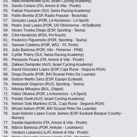
53.
Awet Andemeskel (ERI, Israel Cycling Academy)
54.
Danilo Celano (ITA, Amore & Vita - Prodir)
55.
Fabian Paumann (SUI, Swiss Racing Academy)
56.
Pablo Bonilla (ESP, Radio Popular - Boavista)
57.
Gonçalo Leaça (POR, LA Aluminios - LA Sport)
58.
Pedro José Lopes (POR, UD Oliveirense - InOutBuild)
59.
Alvaro Trueba Diego (ESP, Sporting - Tavira)
60.
Clint Hendricks (RSA, ProTouch)
61.
Frederico Figueiredo (POR, Sporting - Tavira)
62.
Samuel Caldeira (POR, W52 - FC Porto)
63.
João Barbosa (POR, Vito - Feirense - PNB)
64.
Cyrille Thièry (SUI, Swiss Racing Academy)
65.
Pierpaolo Ficara (ITA, Amore & Vita - Prodir)
66.
Zakkari Dempster (AUS, Israel Cycling Academy)
67.
David Gonzalez Lopez (ESP, Caja Rural - Seguros RGA)
68.
Diogo Duarte (POR, BAI Sicasal Petro De Luanda)
69.
Gotzon Martin Sanz (ESP, Equipo Euskadi)
70.
Aleksandr Grigorev (RUS, Sporting - Tavira)
71.
Nikolay Mihaylov (BUL, Efapel)
72.
Fábio Oliveira (POR, LA Aluminios - LA Sport)
73.
Freddy Ovett (AUS, Israel Cycling Academy)
74.
Nelson Soto Martinez (COL, Caja Rural - Seguros RGA)
75.
Micael Isidoro (POR, BAI Sicasal Petro De Luanda)
76.
Juan Antonio Lopez-Cozar Jaimez (ESP, Euskadi Basque Country -
Murias)
77.
Davide Appollonio (ITA, Amore & Vita - Prodir)
78.
Márcio Barbosa (POR, Aviludo - Louletano)
79.
Viesturs Luksevics (LAT, Amore & Vita - Prodir)