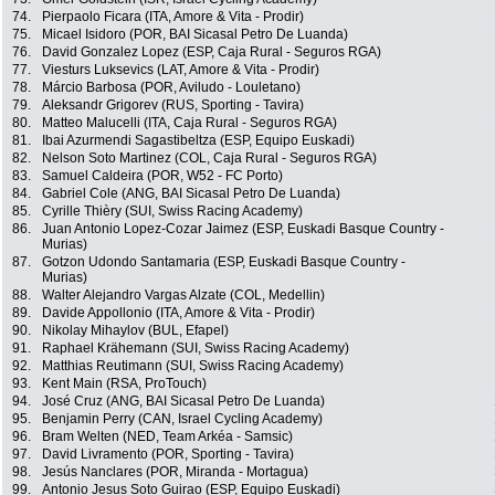
74.
Pierpaolo Ficara (ITA, Amore & Vita - Prodir)
75.
Micael Isidoro (POR, BAI Sicasal Petro De Luanda)
76.
David Gonzalez Lopez (ESP, Caja Rural - Seguros RGA)
77.
Viesturs Luksevics (LAT, Amore & Vita - Prodir)
78.
Márcio Barbosa (POR, Aviludo - Louletano)
79.
Aleksandr Grigorev (RUS, Sporting - Tavira)
80.
Matteo Malucelli (ITA, Caja Rural - Seguros RGA)
81.
Ibai Azurmendi Sagastibeltza (ESP, Equipo Euskadi)
82.
Nelson Soto Martinez (COL, Caja Rural - Seguros RGA)
83.
Samuel Caldeira (POR, W52 - FC Porto)
84.
Gabriel Cole (ANG, BAI Sicasal Petro De Luanda)
85.
Cyrille Thièry (SUI, Swiss Racing Academy)
86.
Juan Antonio Lopez-Cozar Jaimez (ESP, Euskadi Basque Country -
Murias)
87.
Gotzon Udondo Santamaria (ESP, Euskadi Basque Country -
Murias)
88.
Walter Alejandro Vargas Alzate (COL, Medellin)
89.
Davide Appollonio (ITA, Amore & Vita - Prodir)
90.
Nikolay Mihaylov (BUL, Efapel)
91.
Raphael Krähemann (SUI, Swiss Racing Academy)
92.
Matthias Reutimann (SUI, Swiss Racing Academy)
93.
Kent Main (RSA, ProTouch)
94.
José Cruz (ANG, BAI Sicasal Petro De Luanda)
95.
Benjamin Perry (CAN, Israel Cycling Academy)
96.
Bram Welten (NED, Team Arkéa - Samsic)
97.
David Livramento (POR, Sporting - Tavira)
98.
Jesús Nanclares (POR, Miranda - Mortagua)
99.
Antonio Jesus Soto Guirao (ESP, Equipo Euskadi)