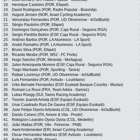
18.
Henrique Casimiro (POR, Efapel)
19.
David Rodrigues (POR, Radio Popular - Boavista)
20.
August Jensen (NOR, Israel Cycling Academy)
21.
Venceslau Fernandes (POR, UD Oliveirense - InOutBuild)
22.
Sérgio Paulinho (POR, Efapel)
23.
Domingos Gonçalves (POR, Caja Rural - Seguros RGA)
24.
Sergio Pardilla Bellon (ESP, Caja Rural - Seguros RGA)
25.
António Barbio (POR, LA Aluminios - LA Sport)
26.
André Ramalho (POR, LA Aluminios - LA Sport)
27.
Bruno Silva (POR, Efapel)
28.
Ricardo Mestre (POR, W52 - FC Porto)
29.
Hugo Sancho (POR, Miranda - Mortagua)
30.
Julen Amezqueta Moreno (ESP, Caja Rural - Seguros RGA)
31.
Tiago Machado (POR, Sporting - Tavira)
32.
Rafael Lourenço (POR, UD Oliveirense - InOutBuild)
33.
Luís Fernandes (POR, Aviludo - Louletano)
34.
Urko Berrade Fernandez (ESP, Euskadi Basque Country - Murias)
35.
Romain Le Roux (FRA, Team Arkéa - Samsic)
36.
Lukas Rüegg (SUI, Swiss Racing Academy)
37.
Txomin Juaristi Arrieta (ESP, Equipo Euskadi)
38.
Unai Cuadrado Ruiz De Gauna (ESP, Equipo Euskadi)
39.
Juan Felipe Osorio Arboleda (COL, UD Oliveirense - InOutBuild)
40.
Danilo Celano (ITA, Amore & Vita - Prodir)
41.
Robigzon Leandro Oyola Oyola (COL, Medellin)
42.
João Matias (POR, Vito - Feirense - PNB)
43.
Awet Andemeskel (ERI, Israel Cycling Academy)
44.
Oscar Hernandez Martinez (ESP, Aviludo - Louletano)
45.
Rafael Silva (POR, Efapel)