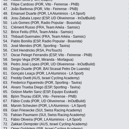
46.
Filipe Cardoso (POR, Vito - Feirense - PNB)
47.
João Barbosa (POR, Vito - Feirense - PNB)
48.
Emanuel Duarte (POR, LA Aluminios - LA Sport)
49.
Josu Zabala Lopez (ESP, UD Oliveirense - InOutBuild)
50.
Luís Gomes (POR, Radio Popular - Boavista)
51.
Clément Russo (FRA, Team Arkéa - Samsic)
52.
Brice Feillu (FRA, Team Arkéa - Samsic)
53.
Thibault Guernalec (FRA, Team Arkéa - Samsic)
54.
Pablo Bonilla (ESP, Radio Popular - Boavista)
55.
José Mendes (POR, Sporting - Tavira)
56.
Clint Hendricks (RSA, ProTouch)
57.
Oscar Pelegri Ferrandis (ESP, Vito - Feirense - PNB)
58.
Sergio Vega (POR, Miranda - Mortagua)
59.
Pedro José Lopes (POR, UD Oliveirense - InOutBuild)
60.
Diogo Duarte (POR, BAI Sicasal Petro De Luanda)
61.
Gonçalo Leaça (POR, LA Aluminios - LA Sport)
62.
Freddy Ovett (AUS, Israel Cycling Academy)
63.
Frederico Figueiredo (POR, Sporting - Tavira)
64.
Alvaro Trueba Diego (ESP, Sporting - Tavira)
65.
Gotzon Martin Sanz (ESP, Equipo Euskadi)
66.
Björn Thurau (GER, Vito - Feirense - PNB)
67.
Fábio Costa (POR, UD Oliveirense - InOutBuild)
68.
Marvin Scheulen (POR, LA Aluminios - LA Sport)
69.
Gian Friesecke (SUI, Swiss Racing Academy)
70.
Fabian Paumann (SUI, Swiss Racing Academy)
71.
Fábio Oliveira (POR, LA Aluminios - LA Sport)
72.
Zakkari Dempster (AUS, Israel Cycling Academy)
73.
Omer Goldstein (ISR, Israel Cycling Academy)