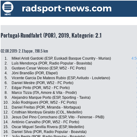
Portugal-Rundfahrt (POR), 2019, Kategorie: 2.1
02.08.2019: 2. Etappe , 198.5 km
1.
Mikel Aristi Gardoki (ESP, Euskadi Basque Country - Murias)
4:5
2.
Luís Mendonça (POR, Radio Popular - Boavista)
3.
Gustavo Cesar Veloso (ESP, W52 - FC Porto)
4.
Jóni Brandão (POR, Efapel)
5.
Vicente Garcia De Mateos Rubio (ESP, Aviludo - Louletano)
6.
Daniel Mestre (POR, W52 - FC Porto)
7.
Edgar Pinto (POR, W52 - FC Porto)
8.
Marco Tizza (ITA, Amore & Vita - Prodir)
9.
Alejandro Marque Porto (ESP, Sporting - Tavira)
10.
João Rodrigues (POR, W52 - FC Porto)
11.
Daniel Freitas (POR, Miranda - Mortagua)
12.
Cristhian Montoya Giraldo (COL, Medellin)
13.
Jesus Del Pino Corrochano (ESP, Vito - Feirense - PNB)
14.
António Carvalho (POR, W52 - FC Porto)
15.
Oscar Miguel Sevilla Rivera (ESP, Medellin)
16.
Daniel Silva (POR, Radio Popular - Boavista)
17.
João Benta (POR, Radio Popular - Boavista)