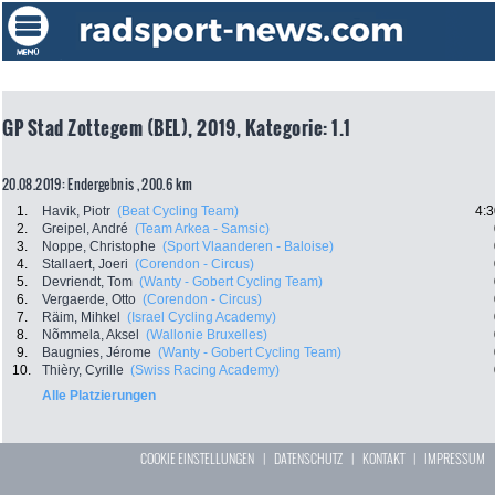
GP Stad Zottegem (BEL), 2019, Kategorie: 1.1
20.08.2019: Endergebnis , 200.6 km
1.
Havik, Piotr
(Beat Cycling Team)
4:3
2.
Greipel, André
(Team Arkea - Samsic)
3.
Noppe, Christophe
(Sport Vlaanderen - Baloise)
4.
Stallaert, Joeri
(Corendon - Circus)
5.
Devriendt, Tom
(Wanty - Gobert Cycling Team)
6.
Vergaerde, Otto
(Corendon - Circus)
7.
Räim, Mihkel
(Israel Cycling Academy)
8.
Nõmmela, Aksel
(Wallonie Bruxelles)
9.
Baugnies, Jérome
(Wanty - Gobert Cycling Team)
10.
Thièry, Cyrille
(Swiss Racing Academy)
Alle Platzierungen
COOKIE EINSTELLUNGEN
|
DATENSCHUTZ
|
KONTAKT
|
IMPRESSUM