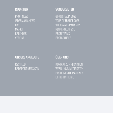
RUBRIKEN
SONDERSEITEN
PROFI-NEWS
GIRO D`ITALIA 2026
JEDERMANN-NEWS
TOUR DE FRANCE 2026
LIVE
VUELTA A ESPAÑA 2026
MARKT
RENNERGEBNISSE
KALENDER
PROFI-TEAMS
VEREINE
PROFI-FAHRER
UNSERE ANGEBOTE
ÜBER UNS
RSS-FEED
KONTAKT ZUR REDAKTION
RADSPORT-NEWS.COM
WERBUNG & MEDIADATEN
PRODUKTINFORMATIONEN
ETHIKRICHTLINIE