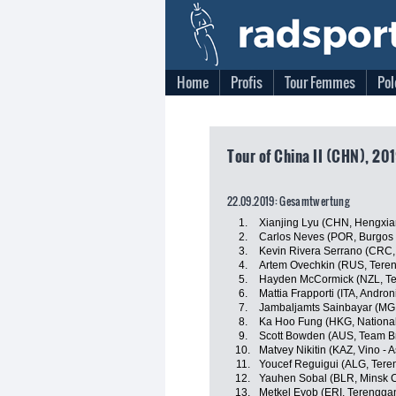
Home
Profis
Tour Femmes
Pol
Tour of China II (CHN), 201
22.09.2019: Gesamtwertung
1.
Xianjing Lyu (CHN, Hengxia
2.
Carlos Neves (POR, Burgos 
3.
Kevin Rivera Serrano (CRC, 
4.
Artem Ovechkin (RUS, Teren
5.
Hayden McCormick (NZL, T
6.
Mattia Frapporti (ITA, Andron
7.
Jambaljamts Sainbayar (MGL
8.
Ka Hoo Fung (HKG, Nationa
9.
Scott Bowden (AUS, Team B
10.
Matvey Nikitin (KAZ, Vino - 
11.
Youcef Reguigui (ALG, Tere
12.
Yauhen Sobal (BLR, Minsk C
13.
Metkel Eyob (ERI, Terengga