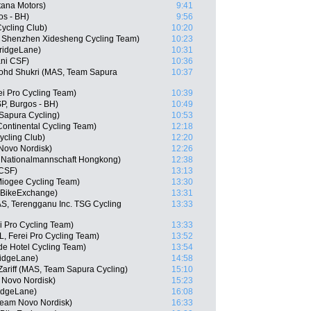
tana Motors)
9:41
os - BH)
9:56
ycling Club)
10:20
 Shenzhen Xidesheng Cycling Team)
10:23
ridgeLane)
10:31
ani CSF)
10:36
ohd Shukri (MAS, Team Sapura
10:37
ei Pro Cycling Team)
10:39
P, Burgos - BH)
10:49
Sapura Cycling)
10:53
Continental Cycling Team)
12:18
ycling Club)
12:20
Novo Nordisk)
12:26
 Nationalmannschaft Hongkong)
12:38
 CSF)
13:13
Miogee Cycling Team)
13:30
 BikeExchange)
13:31
S, Terengganu Inc. TSG Cycling
13:33
i Pro Cycling Team)
13:33
, Ferei Pro Cycling Team)
13:52
ude Hotel Cycling Team)
13:54
ridgeLane)
14:58
riff (MAS, Team Sapura Cycling)
15:10
 Novo Nordisk)
15:23
idgeLane)
16:08
eam Novo Nordisk)
16:33