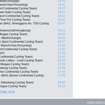
- BikeExchange)
18:29
chi Asia Procycling)
19:11
rt Continental Cycling Team)
19:27
de Hotel Cycling Team)
19:31
ort Continental Cycling Team)
19:32
erei Pro Cycling Team)
20:01
n (MAS, Terengganu Inc. TSG Cycling
20:07
lmannschaft Hongkong)
20:14
Miogee Cycling Team)
20:21
 - BikeExchange)
20:26
Sport Continental Cycling Team)
20:27
ianchi Asia Procycling)
21:35
t Continental Cycling Team)
21:51
uch)
21:58
Continental Cycling Team)
22:42
ts Lottery - Livall Cycling Team)
23:53
 Miogee Cycling Team)
27:25
sheng Cycling Team)
27:39
ei Continental Cycling Team)
27:44
(MAS, Brunei Continental Cycling
27:59
 Xidesheng Cycling Team)
28:34
iogee Cycling Team)
31:12
(CHN), 2019
COOKIE EINSTEL