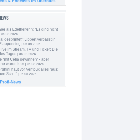
deos & Podcasts im Überblick
-NEWS
er als Edelhelferin: “Es ging nicht
 06.08.2026
al gesprintet“: Lippert verpasst in
Etappensieg
| 06.08.2026
live im Stream, TV und Ticker: Die
des Tages
| 06.08.2026
e “mit Célia gewinnen“ - aber
ine waren leer
| 06.08.2026
ghini haut vor Ventoux alles raus:
en Sch...“
| 06.08.2026
 Profi-News