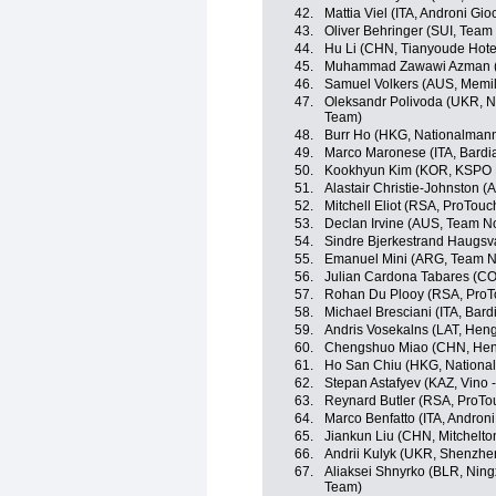
42.
Mattia Viel (ITA, Androni Gio
43.
Oliver Behringer (SUI, Team
44.
Hu Li (CHN, Tianyoude Hote
45.
Muhammad Zawawi Azman (M
46.
Samuel Volkers (AUS, Memil
47.
Oleksandr Polivoda (UKR, Nin
Team)
48.
Burr Ho (HKG, Nationalman
49.
Marco Maronese (ITA, Bardi
50.
Kookhyun Kim (KOR, KSPO Bi
51.
Alastair Christie-Johnston 
52.
Mitchell Eliot (RSA, ProTouc
53.
Declan Irvine (AUS, Team N
54.
Sindre Bjerkestrand Haugsv
55.
Emanuel Mini (ARG, Team N
56.
Julian Cardona Tabares (COL
57.
Rohan Du Plooy (RSA, ProT
58.
Michael Bresciani (ITA, Bard
59.
Andris Vosekalns (LAT, Hen
60.
Chengshuo Miao (CHN, Hen
61.
Ho San Chiu (HKG, Nationa
62.
Stepan Astafyev (KAZ, Vino 
63.
Reynard Butler (RSA, ProTo
64.
Marco Benfatto (ITA, Androni
65.
Jiankun Liu (CHN, Mitchelto
66.
Andrii Kulyk (UKR, Shenzhe
67.
Aliaksei Shnyrko (BLR, Ningxi
Team)