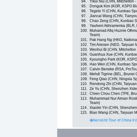
94.
Yikui Niu (CHN, Mitchelton 
95.
Donguk Kim (KOR, KSPO Bian
96.
Tegele Yi (CHN, Kunbao Spo
97.
Jiancai Wang (CHN, Tianyou
98.
Chao Zeng (CHN, Kunbao Sp
99.
Yauheni Akhramenka (BLR, F
100.
Muhamad Afiq Huznie Othma
Team)
101.
Pak Hang Ng (HKG, Nationa
102.
Tim Ariesen (NED, Taiyuan 
103.
Wenhui Bi (CHN, Mitchelton
104.
Guanhua Xue (CHN, Kunbao 
105.
Kyoungho Park (KOR, KSPO B
106.
Hao Wen (CHN, Kunbao Spor
107.
Calvin Beneke (RSA, ProTo
108.
Mehdi Tigrine (BEL, Brunei 
109.
Feng Qiao (CHN, Ningxia Spor
110.
Rendong Zhi (CHN, Taiyuan
111.
Ze Yu (CHN, Shenzhen Xide
112.
Chien Chou Chen (TPE, Brun
113.
Muhammad Nur Aiman Rosli 
Team)
114.
Xiaolei Yin (CHN, Shenzhen
115.
Biao Wang (CHN, Taiyuan M
�bersicht Tour of China II 