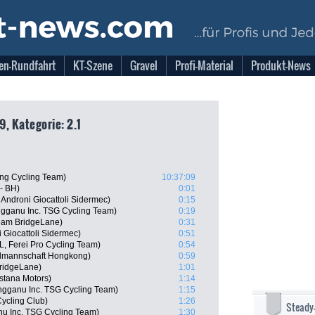
en-Rundfahrt
KT-Szene
Gravel
Profi-Material
Produkt-News
9, Kategorie: 2.1
ng Cycling Team)
10:37:09
- BH)
0:01
Androni Giocattoli Sidermec)
0:15
gganu Inc. TSG Cycling Team)
0:19
eam BridgeLane)
0:31
i Giocattoli Sidermec)
0:51
, Ferei Pro Cycling Team)
0:54
lmannschaft Hongkong)
0:59
ridgeLane)
1:01
Astana Motors)
1:14
ngganu Inc. TSG Cycling Team)
1:15
ycling Club)
1:26
Steady
nu Inc. TSG Cycling Team)
1:30