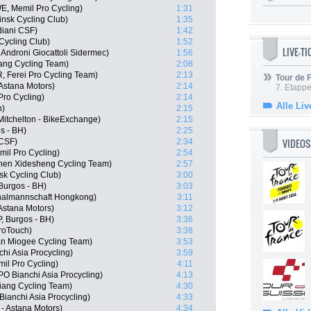
E, Memil Pro Cycling)
1:31
insk Cycling Club)
1:35
diani CSF)
1:42
Cycling Club)
1:52
LIVE-T
Androni Giocattoli Sidermec)
1:56
ng Cycling Team)
2:08
, Ferei Pro Cycling Team)
2:13
Tour de
 Astana Motors)
2:14
7. Etappe
Pro Cycling)
2:14
Alle Liv
h)
2:15
itchelton - BikeExchange)
2:15
s - BH)
2:25
VIDEOS
 CSF)
2:34
il Pro Cycling)
2:54
zhen Xidesheng Cycling Team)
2:57
k Cycling Club)
3:00
Burgos - BH)
3:03
nalmannschaft Hongkong)
3:11
 Astana Motors)
3:12
, Burgos - BH)
3:36
roTouch)
3:38
an Miogee Cycling Team)
3:53
hi Asia Procycling)
3:59
il Pro Cycling)
4:11
 Bianchi Asia Procycling)
4:13
ang Cycling Team)
4:30
anchi Asia Procycling)
4:33
 - Astana Motors)
4:34