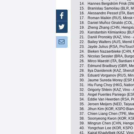
14.
Hannes Bergström Frisk (SW
15.
Branislau Samoilau (BLR, M
16.
Alessandro Pessot (ITA, Bar
Facebook
17.
Roman Maikin (RUS, Minsk 
18.
Daniel Muñoz Giraldo (COL, 
Twitter
19.
Zheng Zhang (CHN, Hengxia
20.
Kanstantsin Klimiankou (BLR
21.
Daniil Pronskiy (KAZ, Vino -
Newsletter:
22.
Bailey Walters (AUS, Memil 
23.
Jayde Julius (RSA, ProTouc
24.
Bieken Nazaerbieke (CHN, M
25.
Nicolas Sessler (BRA, Burgo
26.
Mirco Maestri (ITA, Bardiani
27.
Edmund Bradbury (GBR, Mem
28.
Ilya Davidenok (KAZ, Shen
29.
Eduard Vorganov (RUS, Mins
30.
Jaume Sureda Morey (ESP, 
31.
Hiu Fung Choy (HKG, Natio
32.
Grigoriy Shtein (KAZ, Vino -
33.
Angel Fuentes Paniego (ESP
34.
Eddie Van Heerden (RSA, P
35.
Jeroen Meijers (NED, Taiyu
36.
Jihun Kim (KOR, KSPO Bianc
37.
Chien Liang Chen (TPE, Mem
38.
Soonyeong Kwon (KOR, KSPO
39.
Mingrun Chen (CHN, Hengxi
40.
Yongchan Lee (KOR, KSPO Bi
41.
Kairat Khadylbek (KAZ, Vino