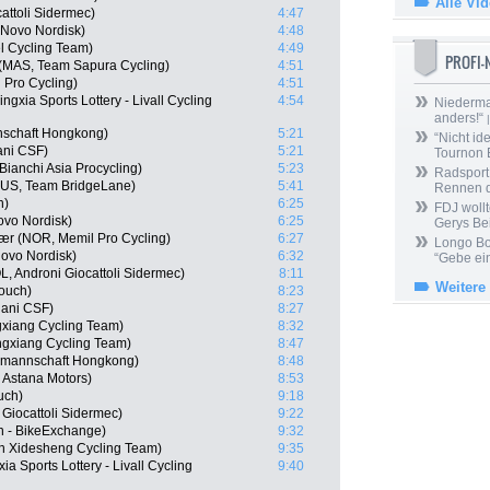
Alle Vi
cattoli Sidermec)
4:47
 Novo Nordisk)
4:48
l Cycling Team)
4:49
PROFI
AS, Team Sapura Cycling)
4:51
 Pro Cycling)
4:51
gxia Sports Lottery - Livall Cycling
4:54
Niedermai
anders!“
|
nschaft Hongkong)
5:21
“Nicht ide
ani CSF)
5:21
Tournon 
anchi Asia Procycling)
5:23
Radsport 
(AUS, Team BridgeLane)
5:41
Rennen 
h)
6:25
FDJ wollt
ovo Nordisk)
6:25
Gerys Be
ær (NOR, Memil Pro Cycling)
6:27
Longo Bor
ovo Nordisk)
6:32
“Gebe ein
, Androni Giocattoli Sidermec)
8:11
Weitere
ouch)
8:23
iani CSF)
8:27
gxiang Cycling Team)
8:32
gxiang Cycling Team)
8:47
lmannschaft Hongkong)
8:48
- Astana Motors)
8:53
uch)
9:18
 Giocattoli Sidermec)
9:22
n - BikeExchange)
9:32
n Xidesheng Cycling Team)
9:35
a Sports Lottery - Livall Cycling
9:40