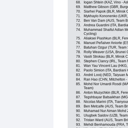
68.
Iogan Shtein (KAZ, Vino - As
69.
Matthew Gibson (GBR, Burg
70.
Siarhei Papok (BLR, Minsk C
71.
Mykhaylo Kononenko (UKR,
72.
Ben Van Dam (AUS, Team B
73.
Andrea Guardini (ITA, Bardi
74.
Muhammad Shaiful Adlan M
Cycling)
75.
Aliaksei Piashkun (BLR, Fer
76.
Manuel Peñalver Aniorte (ES
77.
Batuhan Ozgur (TUR, Team 
78.
Rolly Weaver (USA, Brunei 
79.
Vasili Strokau (BLR, Minsk C
80.
Stephen Clancy (IRL, Team 
81.
Wan Yau Vincent Lau (HKG,
82.
Paolo Simion (ITA, Bardiani
83.
André Looij (NED, Taiyuan 
84.
Ran Hao (CHN, Mitchelton -
85.
Mohd Nor Umardi Rosdi (MA
Team)
86.
Anton Muzychkin (BLR, Fere
87.
Tegshbayar Batsaikhan (MGL
88.
Nicolas Marini (ITA, Tianyo
89.
Ben Metcalfe (AUS, Team B
90.
Muhamad Nur Aiman Mohd Za
91.
Ulugbek Saidov (UZB, Team
92.
Tristan Ward (AUS, Team Br
93.
Mehdi Benhamouda (FRA, T