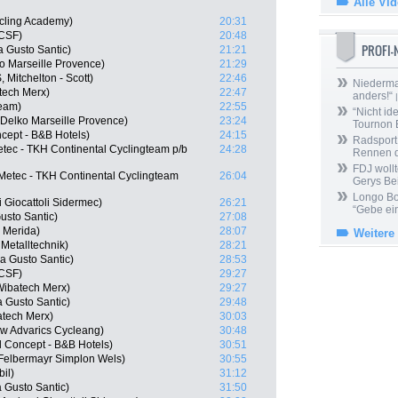
Alle Vi
ycling Academy)
20:31
 CSF)
20:48
PROFI
a Gusto Santic)
21:21
ko Marseille Provence)
21:29
Mitchelton - Scott)
22:46
Niedermai
tech Merx)
22:47
anders!“
|
Team)
22:55
“Nicht ide
 Delko Marseille Provence)
23:24
Tournon 
ncept - B&B Hotels)
24:15
Radsport 
tec - TKH Continental Cyclingteam p/b
24:28
Rennen 
FDJ wollt
etec - TKH Continental Cyclingteam
26:04
Gerys Be
Longo Bor
i Giocattoli Sidermec)
26:21
“Gebe ein
usto Santic)
27:08
 Merida)
28:07
Weitere
etalltechnik)
28:21
a Gusto Santic)
28:53
 CSF)
29:27
Wibatech Merx)
29:27
 Gusto Santic)
29:48
atech Merx)
30:03
w Advarics Cycleang)
30:48
l Concept - B&B Hotels)
30:51
 Felbermayr Simplon Wels)
30:55
il)
31:12
a Gusto Santic)
31:50