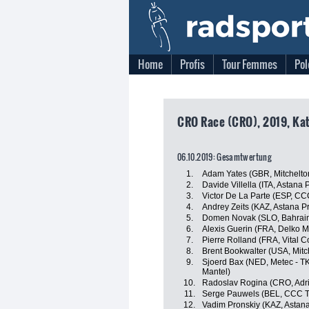
Home
Profis
Tour Femmes
Pol
CRO Race (CRO), 2019, Kat
06.10.2019: Gesamtwertung
1.
Adam Yates (GBR, Mitchelton
2.
Davide Villella (ITA, Astana
3.
Victor De La Parte (ESP, C
4.
Andrey Zeits (KAZ, Astana P
5.
Domen Novak (SLO, Bahrain
6.
Alexis Guerin (FRA, Delko M
7.
Pierre Rolland (FRA, Vital C
8.
Brent Bookwalter (USA, Mitch
9.
Sjoerd Bax (NED, Metec - T
Mantel)
10.
Radoslav Rogina (CRO, Adri
11.
Serge Pauwels (BEL, CCC 
12.
Vadim Pronskiy (KAZ, Astan