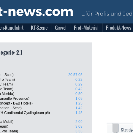
en-Rundfahrt
KT-Szene
Gravel
Profi-Material
Produkt-News
egorie: 2.1
 - Scott)
20:57:05
 Pro Team)
0:22
CC Team)
0:29
ro Team)
0:42
 Merida)
0:50
arseille Provence)
1:09
oncept - B&B Hotels)
1:25
elton - Scott)
1:42
KH Continental Cyclingteam p/b
1:45
a Mobil)
2:09
Team)
3:03
Steady
a Pro Team)
3:33