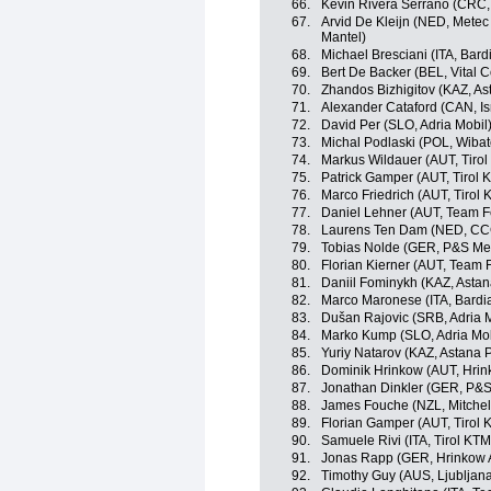
66.
Kevin Rivera Serrano (CRC, 
67.
Arvid De Kleijn (NED, Metec
Mantel)
68.
Michael Bresciani (ITA, Bard
69.
Bert De Backer (BEL, Vital 
70.
Zhandos Bizhigitov (KAZ, A
71.
Alexander Cataford (CAN, I
72.
David Per (SLO, Adria Mobil
73.
Michal Podlaski (POL, Wiba
74.
Markus Wildauer (AUT, Tiro
75.
Patrick Gamper (AUT, Tirol
76.
Marco Friedrich (AUT, Tirol
77.
Daniel Lehner (AUT, Team F
78.
Laurens Ten Dam (NED, CC
79.
Tobias Nolde (GER, P&S Met
80.
Florian Kierner (AUT, Team
81.
Daniil Fominykh (KAZ, Asta
82.
Marco Maronese (ITA, Bardi
83.
Dušan Rajovic (SRB, Adria M
84.
Marko Kump (SLO, Adria Mob
85.
Yuriy Natarov (KAZ, Astana 
86.
Dominik Hrinkow (AUT, Hrin
87.
Jonathan Dinkler (GER, P&S 
88.
James Fouche (NZL, Mitchelt
89.
Florian Gamper (AUT, Tirol
90.
Samuele Rivi (ITA, Tirol KT
91.
Jonas Rapp (GER, Hrinkow 
92.
Timothy Guy (AUS, Ljubljana