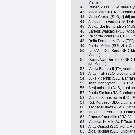
Mantel)
41.
Ruben Plaza (ESP, Israel C
42.
Mirco Maestri (ITA, Bardiani
43.
Matic Grošelj (SLO, Ljubljan
44.
Alessandro Fedeli (ITA, Del
45.
Alexander Edmondson (AUS, 
46.
Bartosz Warchol (POL, Wiba
47.
Riccardo Zoidl (AUT, CCC 
48.
Delio Fernandez Cruz (ESP,
49.
Patrick Müller (SUI, Vital Co
50.
Lars Van Den Berg (NED, Me
Mantel)
51.
Danny Van Der Tuuk (NED, M
p/b Mantel)
52.
Mattia Frapporti (ITA, Andron
53.
Aljaž Prah (SLO, Ljubljana G
54.
Luka Pibernik (SLO, Bahrain
55.
John Mandrysch (GER, P&S M
56.
Benjamin Hill (AUS, Ljubljan
57.
Paolo Simion (ITA, Bardiani
58.
Marceli Boguslawski (POL, 
59.
Rok Korošec (SLO, Ljubljana
60.
Kacper Kistowski (POL, Wib
61.
Timon Loderer (GER, Hrinko
62.
Arnaud Courteille (FRA, Vita
63.
Matthias Krizek (AUT, Team
64.
Aljaž Omrzel (SLO, Adria Mob
65.
Žiga Rucigaj (SLO, Ljubljan