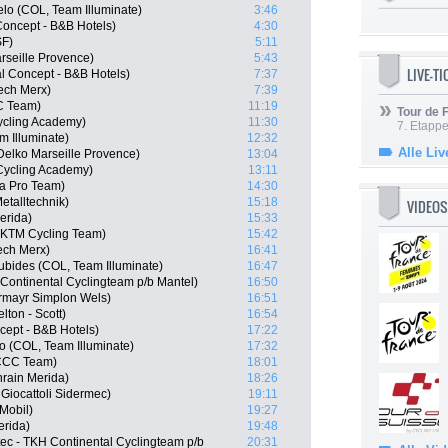
lo (COL, Team Illuminate)
3:46
Concept - B&B Hotels)
4:30
SF)
5:11
rseille Provence)
5:43
LIVE-T
l Concept - B&B Hotels)
7:37
ech Merx)
7:39
C Team)
11:19
Tour de
ycling Academy)
11:30
7. Etappe
m Illuminate)
12:32
Alle Liv
Delko Marseille Provence)
13:04
l Cycling Academy)
13:11
na Pro Team)
14:30
talltechnik)
15:18
VIDEOS
erida)
15:33
l KTM Cycling Team)
15:42
ech Merx)
16:41
ubides (COL, Team Illuminate)
16:47
 Continental Cyclingteam p/b Mantel)
16:50
rmayr Simplon Wels)
16:51
ton - Scott)
16:54
ncept - B&B Hotels)
17:22
lo (COL, Team Illuminate)
17:32
CCC Team)
18:01
hrain Merida)
18:26
Giocattoli Sidermec)
19:11
Mobil)
19:27
erida)
19:48
c - TKH Continental Cyclingteam p/b
20:31