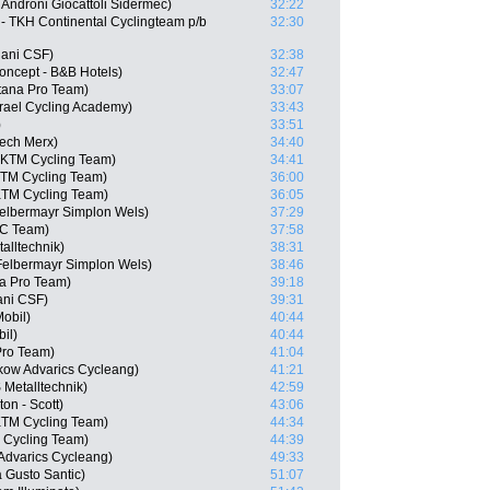
Androni Giocattoli Sidermec)
32:22
 - TKH Continental Cyclingteam p/b
32:30
iani CSF)
32:38
Concept - B&B Hotels)
32:47
stana Pro Team)
33:07
srael Cycling Academy)
33:43
)
33:51
tech Merx)
34:40
l KTM Cycling Team)
34:41
 KTM Cycling Team)
36:00
 KTM Cycling Team)
36:05
elbermayr Simplon Wels)
37:29
C Team)
37:58
alltechnik)
38:31
 Felbermayr Simplon Wels)
38:46
na Pro Team)
39:18
ani CSF)
39:31
obil)
40:44
il)
40:44
Pro Team)
41:04
kow Advarics Cycleang)
41:21
Metalltechnik)
42:59
on - Scott)
43:06
 KTM Cycling Team)
44:34
M Cycling Team)
44:39
Advarics Cycleang)
49:33
 Gusto Santic)
51:07