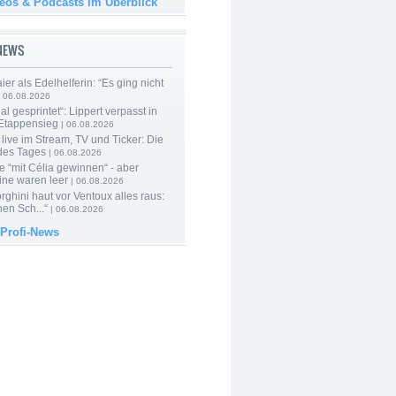
deos & Podcasts im Überblick
-NEWS
er als Edelhelferin: “Es ging nicht
 06.08.2026
al gesprintet“: Lippert verpasst in
Etappensieg
| 06.08.2026
live im Stream, TV und Ticker: Die
des Tages
| 06.08.2026
e “mit Célia gewinnen“ - aber
ine waren leer
| 06.08.2026
ghini haut vor Ventoux alles raus:
en Sch...“
| 06.08.2026
 Profi-News