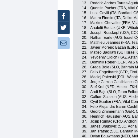
13.
Rodolfo Andres Torres Agude
14.
Quentin Pacher (FRA, Vital 
15.
Luca Covili (ITA, Bardiani C
Facebook
16.
Mauro Finetto (ITA, Delko Ma
17.
Maxime Chevalier (FRA, Vita
18.
Anatolii Budiak (UKR, Wibat
Twitter
19.
Joseph Rosskopf (USA, CC
20.
Nathan Earle (AUS, Israel C
21.
Matthieu Jeannès (FRA, Tea
Newsletter:
22.
Javier Moreno Bazan (ESP, 
23.
Matteo Badilatti (SUI, Israe
24.
Yevgeniy Gidich (KAZ, Asta
25.
Dominik Röber (GER, P&S Me
26.
Grega Bole (SLO, Bahrain M
27.
Felix Engelhardt (GER, Tiro
28.
Maciej Paterski (POL, Wibat
29.
Jorge Camilo Castiblanco C
30.
Stef Krul (NED, Metec - TKH
31.
Andi Bajc (SLO, Team Felbe
32.
Callum Scotson (AUS, Mitchel
33.
Cyril Gautier (FRA, Vital Co
34.
Felix Alejandro Baron Castil
35.
Georg Zimmermann (GER, 
36.
Heinrich Haussler (AUS, Ba
37.
Josip Rumac (CRO, Androni 
38.
Janez Brajkovic (SLO, Adria 
39.
Jan Tratnik (SLO, Bahrain M
40.
Dylan Bouwmans (NED, Mete