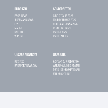
RUBRIKEN
SONDERSEITEN
PROFI-NEWS
GIRO D`ITALIA 2026
JEDERMANN-NEWS
TOUR DE FRANCE 2026
LIVE
VUELTA A ESPAÑA 2026
MARKT
RENNERGEBNISSE
KALENDER
PROFI-TEAMS
VEREINE
PROFI-FAHRER
UNSERE ANGEBOTE
ÜBER UNS
RSS-FEED
KONTAKT ZUR REDAKTION
RADSPORT-NEWS.COM
WERBUNG & MEDIADATEN
PRODUKTINFORMATIONEN
ETHIKRICHTLINIE