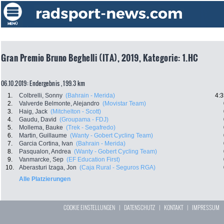
Gran Premio Bruno Beghelli (ITA), 2019, Kategorie: 1.HC
06.10.2019: Endergebnis , 199.3 km
1.
Colbrelli, Sonny
(Bahrain - Merida)
4:3
2.
Valverde Belmonte, Alejandro
(Movistar Team)
3.
Haig, Jack
(Mitchelton - Scott)
4.
Gaudu, David
(Groupama - FDJ)
5.
Mollema, Bauke
(Trek - Segafredo)
6.
Martin, Guillaume
(Wanty - Gobert Cycling Team)
7.
Garcia Cortina, Ivan
(Bahrain - Merida)
8.
Pasqualon, Andrea
(Wanty - Gobert Cycling Team)
9.
Vanmarcke, Sep
(EF Education First)
10.
Aberasturi Izaga, Jon
(Caja Rural - Seguros RGA)
Alle Platzierungen
COOKIE EINSTELLUNGEN
|
DATENSCHUTZ
|
KONTAKT
|
IMPRESSUM