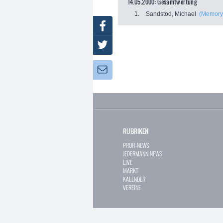
14.05.2000: Gesamtwertung
1.
Sandstod, Michael
(Memoryc
Facebook
Twitter
Newsletter:
RUBRIKEN
PROFI-NEWS
JEDERMANN-NEWS
LIVE
MARKT
KALENDER
VEREINE