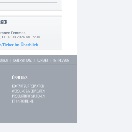
ICKER
 France Femmes
, Fr. 07.08.2026 ab 15:30
e-Ticker im Überblick
LUNGEN
|
DATENSCHUTZ
|
KONTAKT
|
IMPRESSUM
ÜBER UNS
KONTAKT ZUR REDAKTION
WERBUNG & MEDIADATEN
PRODUKTINFORMATIONEN
ETHIKRICHTLINIE