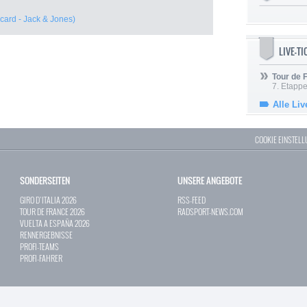
ard - Jack & Jones)
LIVE-T
Tour de
7. Etappe
Alle Liv
COOKIE EINSTEL
SONDERSEITEN
UNSERE ANGEBOTE
GIRO D`ITALIA 2026
RSS-FEED
TOUR DE FRANCE 2026
RADSPORT-NEWS.COM
VUELTA A ESPAÑA 2026
RENNERGEBNISSE
PROFI-TEAMS
PROFI-FAHRER