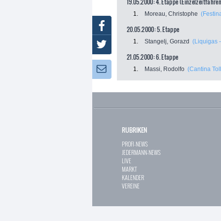
19.05.2000: 4. Etappe (Einzelzeitfahre
1.
Moreau, Christophe
(Festin
Facebook
20.05.2000: 5. Etappe
1.
Stangelj, Gorazd
(Liquigas 
Twitter
21.05.2000: 6. Etappe
Newsletter:
1.
Massi, Rodolfo
(Cantina Tol
RUBRIKEN
PROFI-NEWS
JEDERMANN-NEWS
LIVE
MARKT
KALENDER
VEREINE