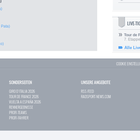
n)
a)
LIVE-T
- Pata)
Tour de
7. Etappe
lo)
Alle Liv
COOKIE EINSTEL
SONDERSEITEN
UNSERE ANGEBOTE
GIRO D`ITALIA 2026
RSS-FEED
TOUR DE FRANCE 2026
RADSPORT-NEWS.COM
VUELTA A ESPAÑA 2026
RENNERGEBNISSE
PROFI-TEAMS
PROFI-FAHRER