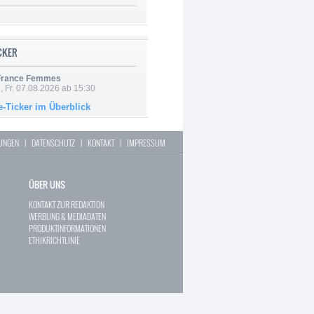
ICKER
 France Femmes
, Fr. 07.08.2026 ab 15:30
e-Ticker im Überblick
LUNGEN
|
DATENSCHUTZ
|
KONTAKT
|
IMPRESSUM
ÜBER UNS
KONTAKT ZUR REDAKTION
WERBUNG & MEDIADATEN
PRODUKTINFORMATIONEN
ETHIKRICHTLINIE