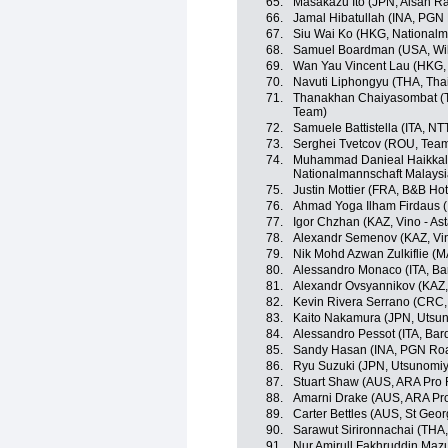
65.
Masakazu Ito (JPN, Aisan R
66.
Jamal Hibatullah (INA, PGN
67.
Siu Wai Ko (HKG, National
68.
Samuel Boardman (USA, Wild
69.
Wan Yau Vincent Lau (HKG,
70.
Navuti Liphongyu (THA, Tha
71.
Thanakhan Chaiyasombat (TH
Team)
72.
Samuele Battistella (ITA, N
73.
Serghei Tvetcov (ROU, Team
74.
Muhammad Danieal Haikkal
Nationalmannschaft Malaysi
75.
Justin Mottier (FRA, B&B Hot
76.
Ahmad Yoga Ilham Firdaus 
77.
Igor Chzhan (KAZ, Vino - As
78.
Alexandr Semenov (KAZ, Vin
79.
Nik Mohd Azwan Zulkiflie (
80.
Alessandro Monaco (ITA, Ba
81.
Alexandr Ovsyannikov (KAZ, 
82.
Kevin Rivera Serrano (CRC, 
83.
Kaito Nakamura (JPN, Utsun
84.
Alessandro Pessot (ITA, Bar
85.
Sandy Hasan (INA, PGN Roa
86.
Ryu Suzuki (JPN, Utsunomiy
87.
Stuart Shaw (AUS, ARA Pro 
88.
Amarni Drake (AUS, ARA Pr
89.
Carter Bettles (AUS, St Geo
90.
Sarawut Sirironnachai (THA,
91.
Nur Amirull Fakhruddin Maz