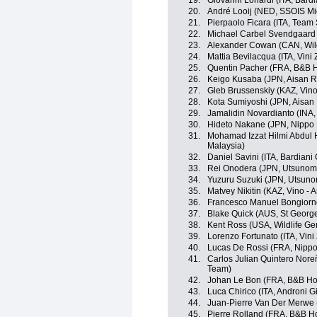
19.
Giovanni Lonardi (ITA, Bard
20.
André Looij (NED, SSOIS M
21.
Pierpaolo Ficara (ITA, Team
22.
Michael Carbel Svendgaard
23.
Alexander Cowan (CAN, Wild
24.
Mattia Bevilacqua (ITA, Vini
25.
Quentin Pacher (FRA, B&B Ho
26.
Keigo Kusaba (JPN, Aisan 
27.
Gleb Brussenskiy (KAZ, Vino
28.
Kota Sumiyoshi (JPN, Aisan
29.
Jamalidin Novardianto (INA
30.
Hideto Nakane (JPN, Nippo
31.
Mohamad Izzat Hilmi Abdul 
Malaysia)
32.
Daniel Savini (ITA, Bardian
33.
Rei Onodera (JPN, Utsunomi
34.
Yuzuru Suzuki (JPN, Utsunom
35.
Matvey Nikitin (KAZ, Vino - 
36.
Francesco Manuel Bongiorno
37.
Blake Quick (AUS, St Georg
38.
Kent Ross (USA, Wildlife Ge
39.
Lorenzo Fortunato (ITA, Vini
40.
Lucas De Rossi (FRA, Nippo
41.
Carlos Julian Quintero Nor
Team)
42.
Johan Le Bon (FRA, B&B Hote
43.
Luca Chirico (ITA, Androni Gi
44.
Juan-Pierre Van Der Merwe
45.
Pierre Rolland (FRA, B&B Hot