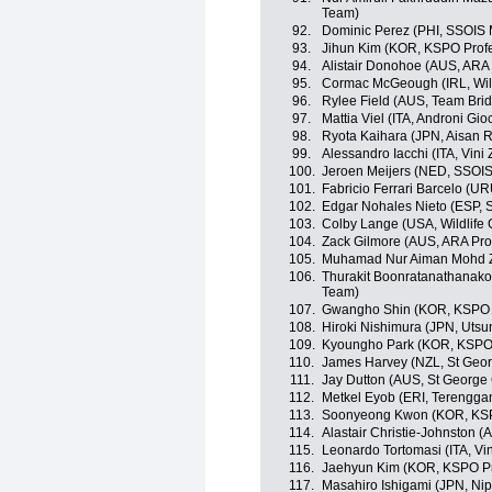
Team)
92.
Dominic Perez (PHI, SSOIS 
93.
Jihun Kim (KOR, KSPO Profe
94.
Alistair Donohoe (AUS, ARA
95.
Cormac McGeough (IRL, Wild
96.
Rylee Field (AUS, Team Bri
97.
Mattia Viel (ITA, Androni Gio
98.
Ryota Kaihara (JPN, Aisan 
99.
Alessandro Iacchi (ITA, Vini
100.
Jeroen Meijers (NED, SSOI
101.
Fabricio Ferrari Barcelo (
102.
Edgar Nohales Nieto (ESP, 
103.
Colby Lange (USA, Wildlife 
104.
Zack Gilmore (AUS, ARA Pro
105.
Muhamad Nur Aiman Mohd Za
106.
Thurakit Boonratanathanakor
Team)
107.
Gwangho Shin (KOR, KSPO P
108.
Hiroki Nishimura (JPN, Utsu
109.
Kyoungho Park (KOR, KSPO 
110.
James Harvey (NZL, St Geor
111.
Jay Dutton (AUS, St George 
112.
Metkel Eyob (ERI, Terengga
113.
Soonyeong Kwon (KOR, KSP
114.
Alastair Christie-Johnston 
115.
Leonardo Tortomasi (ITA, Vi
116.
Jaehyun Kim (KOR, KSPO Pr
117.
Masahiro Ishigami (JPN, Ni