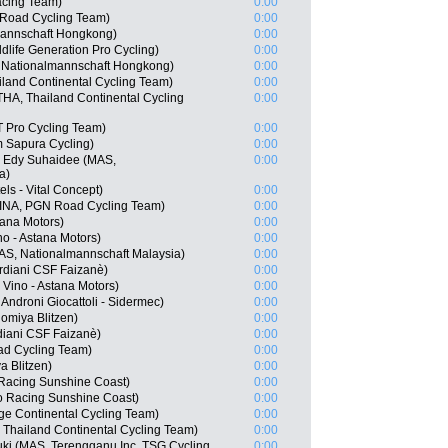
acing Team)
0:00
 Road Cycling Team)
0:00
mannschaft Hongkong)
0:00
life Generation Pro Cycling)
0:00
 Nationalmannschaft Hongkong)
0:00
iland Continental Cycling Team)
0:00
A, Thailand Continental Cycling
0:00
TT Pro Cycling Team)
0:00
 Sapura Cycling)
0:00
 Edy Suhaidee (MAS,
0:00
a)
els - Vital Concept)
0:00
(INA, PGN Road Cycling Team)
0:00
tana Motors)
0:00
o - Astana Motors)
0:00
MAS, Nationalmannschaft Malaysia)
0:00
rdiani CSF Faizanè)
0:00
Vino - Astana Motors)
0:00
Androni Giocattoli - Sidermec)
0:00
omiya Blitzen)
0:00
diani CSF Faizanè)
0:00
d Cycling Team)
0:00
a Blitzen)
0:00
Racing Sunshine Coast)
0:00
o Racing Sunshine Coast)
0:00
rge Continental Cycling Team)
0:00
 Thailand Continental Cycling Team)
0:00
uki (MAS, Terengganu Inc. TSG Cycling
0:00