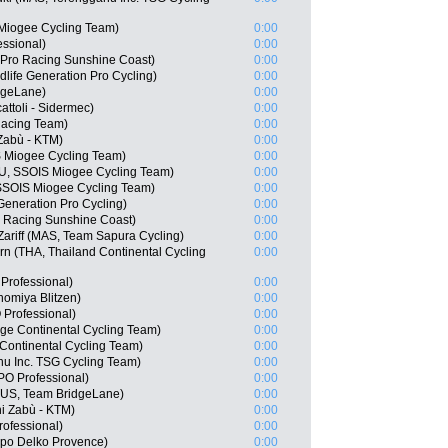
Miogee Cycling Team)
0:00
ssional)
0:00
 Pro Racing Sunshine Coast)
0:00
life Generation Pro Cycling)
0:00
dgeLane)
0:00
cattoli - Sidermec)
0:00
Racing Team)
0:00
 Zabù - KTM)
0:00
S Miogee Cycling Team)
0:00
URU, SSOIS Miogee Cycling Team)
0:00
SSOIS Miogee Cycling Team)
0:00
Generation Pro Cycling)
0:00
 Racing Sunshine Coast)
0:00
riff (MAS, Team Sapura Cycling)
0:00
n (THA, Thailand Continental Cycling
0:00
rofessional)
0:00
nomiya Blitzen)
0:00
Professional)
0:00
ge Continental Cycling Team)
0:00
Continental Cycling Team)
0:00
nu Inc. TSG Cycling Team)
0:00
O Professional)
0:00
(AUS, Team BridgeLane)
0:00
ni Zabù - KTM)
0:00
ofessional)
0:00
ppo Delko Provence)
0:00