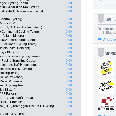
iogee Cycling Team)
0:00
life Generation Pro Cycling)
0:00
Halil (MAS, Nationalmannschaft
0:00
LIVE-T
 Sapura Cycling)
0:00
 Zabù - KTM)
0:00
 (DEN, NTT Pro Cycling Team)
0:00
Tour de
e Continental Cycling Team)
0:00
8. Etappe
 - Astana Motors)
0:00
Alle Liv
 (RSA, Team BridgeLane)
0:00
, PGN Road Cycling Team)
0:00
tels - Vital Concept)
0:00
iya Blitzen)
0:00
VIDEOS
e Continental Cycling Team)
0:00
o Racing Sunshine Coast)
0:00
nalmannschaft Hongkong)
0:00
lmannschaft Malaysia)
0:00
 Racing Team)
0:00
 Delko Provence)
0:00
 Delko Provence)
0:00
oad Cycling Team)
0:00
ya Blitzen)
0:00
i CSF Faizanè)
0:00
 (ITA, Vini Zabù - KTM)
0:00
 Delko Provence)
0:00
eña (COL, Terengganu Inc. TSG Cycling
0:00
 - Astana Motors)
0:00