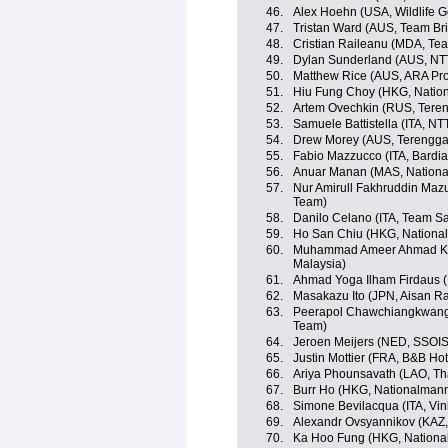
46.
Alex Hoehn (USA, Wildlife G
47.
Tristan Ward (AUS, Team Br
48.
Cristian Raileanu (MDA, Te
49.
Dylan Sunderland (AUS, NT
50.
Matthew Rice (AUS, ARA Pr
51.
Hiu Fung Choy (HKG, Natio
52.
Artem Ovechkin (RUS, Teren
53.
Samuele Battistella (ITA, N
54.
Drew Morey (AUS, Terengga
55.
Fabio Mazzucco (ITA, Bardi
56.
Anuar Manan (MAS, Nationa
57.
Nur Amirull Fakhruddin Maz
Team)
58.
Danilo Celano (ITA, Team S
59.
Ho San Chiu (HKG, Nationa
60.
Muhammad Ameer Ahmad Ka
Malaysia)
61.
Ahmad Yoga Ilham Firdaus 
62.
Masakazu Ito (JPN, Aisan R
63.
Peerapol Chawchiangkwang 
Team)
64.
Jeroen Meijers (NED, SSOI
65.
Justin Mottier (FRA, B&B Hot
66.
Ariya Phounsavath (LAO, Th
67.
Burr Ho (HKG, Nationalman
68.
Simone Bevilacqua (ITA, Vin
69.
Alexandr Ovsyannikov (KAZ, 
70.
Ka Hoo Fung (HKG, Nationa