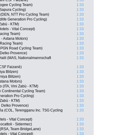
iani CSF Faizanè)
1:33
iogee Cycling Team)
1:33
 Sapura Cycling)
1:33
 (DEN, NTT Pro Cycling Team)
1:33
life Generation Pro Cycling)
1:33
 Zabù - KTM)
1:33
tels - Vital Concept)
1:33
Racing Team)
1:33
 - Astana Motors)
1:33
 Racing Team)
1:33
, PGN Road Cycling Team)
1:33
 Delko Provence)
1:33
Halil (MAS, Nationalmannschaft
1:33
i CSF Faizanè)
1:33
ya Blitzen)
1:33
iya Blitzen)
1:33
Astana Motors)
1:33
 (ITA, Vini Zabù - KTM)
1:33
e Continental Cycling Team)
1:33
neration Pro Cycling)
1:33
 Zabù - KTM)
1:33
 Delko Provence)
1:33
eña (COL, Terengganu Inc. TSG Cycling
1:33
ls - Vital Concept)
1:33
ocattoli - Sidermec)
1:33
 (RSA, Team BridgeLane)
1:33
els - Vital Concept)
1:33