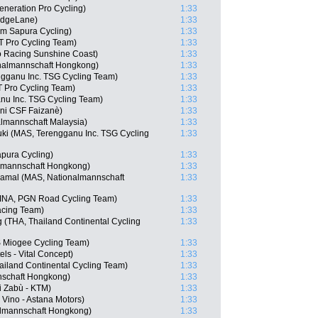
eneration Pro Cycling)
1:33
idgeLane)
1:33
am Sapura Cycling)
1:33
T Pro Cycling Team)
1:33
o Racing Sunshine Coast)
1:33
nalmannschaft Hongkong)
1:33
gganu Inc. TSG Cycling Team)
1:33
TT Pro Cycling Team)
1:33
nu Inc. TSG Cycling Team)
1:33
ani CSF Faizanè)
1:33
lmannschaft Malaysia)
1:33
uki (MAS, Terengganu Inc. TSG Cycling
1:33
apura Cycling)
1:33
lmannschaft Hongkong)
1:33
mal (MAS, Nationalmannschaft
1:33
(INA, PGN Road Cycling Team)
1:33
acing Team)
1:33
(THA, Thailand Continental Cycling
1:33
S Miogee Cycling Team)
1:33
els - Vital Concept)
1:33
ailand Continental Cycling Team)
1:33
nschaft Hongkong)
1:33
i Zabù - KTM)
1:33
Vino - Astana Motors)
1:33
lmannschaft Hongkong)
1:33