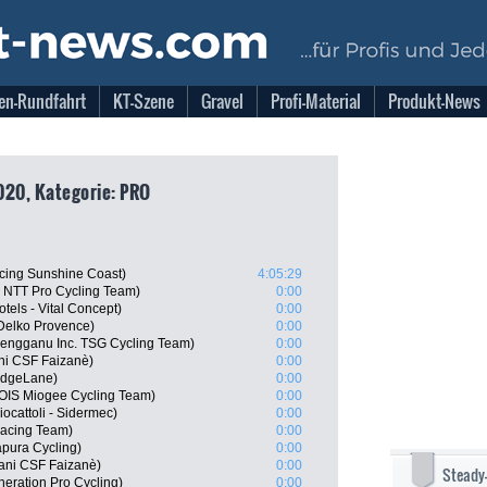
en-Rundfahrt
KT-Szene
Gravel
Profi-Material
Produkt-News
020, Kategorie: PRO
cing Sunshine Coast)
4:05:29
 NTT Pro Cycling Team)
0:00
els - Vital Concept)
0:00
 Delko Provence)
0:00
rengganu Inc. TSG Cycling Team)
0:00
ani CSF Faizanè)
0:00
idgeLane)
0:00
OIS Miogee Cycling Team)
0:00
iocattoli - Sidermec)
0:00
Racing Team)
0:00
pura Cycling)
0:00
iani CSF Faizanè)
0:00
Steady
neration Pro Cycling)
0:00