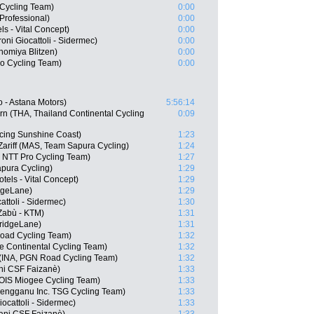
 Cycling Team)
0:00
rofessional)
0:00
ls - Vital Concept)
0:00
roni Giocattoli - Sidermec)
0:00
nomiya Blitzen)
0:00
ro Cycling Team)
0:00
 - Astana Motors)
5:56:14
n (THA, Thailand Continental Cycling
0:09
cing Sunshine Coast)
1:23
riff (MAS, Team Sapura Cycling)
1:24
 NTT Pro Cycling Team)
1:27
pura Cycling)
1:29
els - Vital Concept)
1:29
dgeLane)
1:29
cattoli - Sidermec)
1:30
 Zabù - KTM)
1:31
ridgeLane)
1:31
oad Cycling Team)
1:32
e Continental Cycling Team)
1:32
 (INA, PGN Road Cycling Team)
1:32
ani CSF Faizanè)
1:33
OIS Miogee Cycling Team)
1:33
rengganu Inc. TSG Cycling Team)
1:33
iocattoli - Sidermec)
1:33