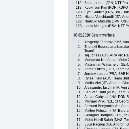
118.
Shotaro Iribe (JPN, NTT Pro
119.
Kookhyun Kim (KOR, KSPO P
120.
Cyril Gautier (FRA, B&B Hote
121.
Nicola Venchiarutti (ITA, And
122.
Nariyuki Masuda (JPN, Utsu
123.
Louis Meintjes (RSA, NTT P
08.02.2020: Gesamtwertung
1.
Yevgeniy Fedorov (KAZ, Vino
2.
Thurakit Boonratanathanakor
Team)
3.
Taj Jones (AUS, ARA Pro Ra
4.
Muhamad Nur Aiman Mohd Za
5.
Maximilian Walscheid (GER,
6.
Ahmet Örken (TUR, Team Sa
7.
Jérémy Lecroq (FRA, B&B Hot
8.
Rylee Field (AUS, Team Bri
9.
Mattia Viel (ITA, Androni Gio
10.
Alessandro Iacchi (ITA, Vini
11.
Ben Van Dam (AUS, Team B
12.
Aiman Cahyadi (INA, PGN R
13.
Michael Vink (NZL, St Georg
14.
Bernard Benyamin Van Aert
15.
Matteo Pelucchi (ITA, Bardi
16.
Georgios Bouglas (GRE, SS
17.
Mohd Harrif Saleh (MAS, Te
18.
Luca Pacioni (ITA, Androni G