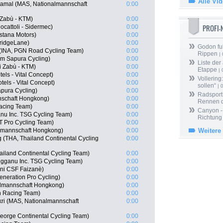
Alle Vi
mal (MAS, Nationalmannschaft
0:00
 Zabù - KTM)
0:00
PROFI
ocattoli - Sidermec)
0:00
Astana Motors)
0:00
ridgeLane)
0:00
Godon fu
 (INA, PGN Road Cycling Team)
0:00
Rippen
| 
am Sapura Cycling)
0:00
Liste der
i Zabù - KTM)
0:00
Etappe
| 
ls - Vital Concept)
0:00
Vollering
els - Vital Concept)
0:00
sollen“
| 
apura Cycling)
0:00
Radsport 
nschaft Hongkong)
0:00
Rennen 
acing Team)
0:00
Canyon -
nu Inc. TSG Cycling Team)
0:00
Richtung
T Pro Cycling Team)
0:00
lmannschaft Hongkong)
0:00
Weitere
(THA, Thailand Continental Cycling
0:00
ailand Continental Cycling Team)
0:00
gganu Inc. TSG Cycling Team)
0:00
ani CSF Faizanè)
0:00
eneration Pro Cycling)
0:00
lmannschaft Hongkong)
0:00
n Racing Team)
0:00
ri (MAS, Nationalmannschaft
0:00
eorge Continental Cycling Team)
0:00