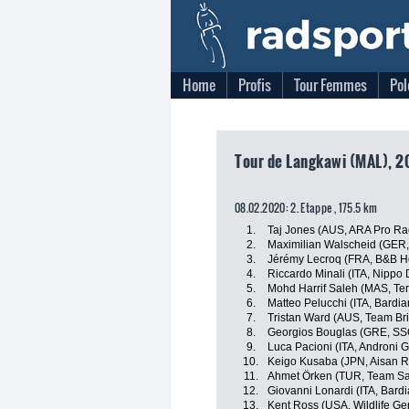
Home
Profis
Tour Femmes
Pol
Tour de Langkawi (MAL), 2
08.02.2020: 2. Etappe , 175.5 km
1.
Taj Jones (AUS, ARA Pro Ra
2.
Maximilian Walscheid (GER,
3.
Jérémy Lecroq (FRA, B&B Hot
4.
Riccardo Minali (ITA, Nippo
5.
Mohd Harrif Saleh (MAS, Te
6.
Matteo Pelucchi (ITA, Bardi
7.
Tristan Ward (AUS, Team Br
8.
Georgios Bouglas (GRE, SS
9.
Luca Pacioni (ITA, Androni G
10.
Keigo Kusaba (JPN, Aisan 
11.
Ahmet Örken (TUR, Team Sa
12.
Giovanni Lonardi (ITA, Bard
13.
Kent Ross (USA, Wildlife Ge