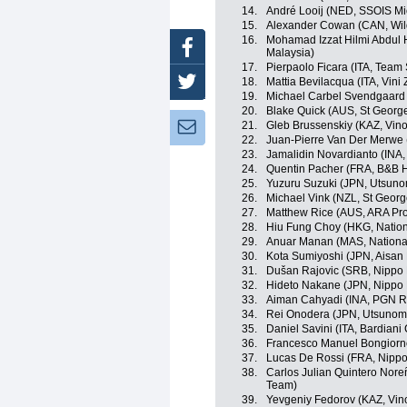
14.
André Looij (NED, SSOIS M
15.
Alexander Cowan (CAN, Wild
16.
Mohamad Izzat Hilmi Abdul 
Facebook
Malaysia)
17.
Pierpaolo Ficara (ITA, Team
18.
Mattia Bevilacqua (ITA, Vini
Twitter
19.
Michael Carbel Svendgaard
20.
Blake Quick (AUS, St Georg
21.
Gleb Brussenskiy (KAZ, Vino
Newsletter:
22.
Juan-Pierre Van Der Merwe
23.
Jamalidin Novardianto (INA
24.
Quentin Pacher (FRA, B&B Ho
25.
Yuzuru Suzuki (JPN, Utsunom
26.
Michael Vink (NZL, St Georg
27.
Matthew Rice (AUS, ARA Pr
28.
Hiu Fung Choy (HKG, Natio
29.
Anuar Manan (MAS, Nationa
30.
Kota Sumiyoshi (JPN, Aisan
31.
Dušan Rajovic (SRB, Nippo
32.
Hideto Nakane (JPN, Nippo
33.
Aiman Cahyadi (INA, PGN R
34.
Rei Onodera (JPN, Utsunomi
35.
Daniel Savini (ITA, Bardian
36.
Francesco Manuel Bongiorno
37.
Lucas De Rossi (FRA, Nippo
38.
Carlos Julian Quintero Nor
Team)
39.
Yevgeniy Fedorov (KAZ, Vino