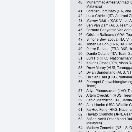
40.
Muhammad Ameer Ahmad Ka
Malaysia)
41.
Lorenzo Fortunato (ITA, Vini
42.
Luca Chirico (ITA, Androni Gi
43.
Matvey Nikitin (KAZ, Vino - 
44.
Ben Van Dam (AUS, Team B
45.
Bernard Benyamin Van Aert
46.
Cristian Raileanu (MDA, Te
47.
Simone Bevilacqua (ITA, Vin
48.
Johan Le Bon (FRA, B&B Hote
49.
Pierre Rolland (FRA, B&B Hot
50.
Danilo Celano (ITA, Team S
51.
Burr Ho (HKG, Nationalman
52.
Kakeru Omae (JPN, Aisan R
53.
Drew Morey (AUS, Terengga
54.
Dylan Sunderland (AUS, NT
55.
Ho San Chiu (HKG, Nationa
56.
Peerapol Chawchiangkwang 
Team)
57.
Ariya Phounsavath (LAO, Th
58.
Artem Ovechkin (RUS, Teren
59.
Fabio Mazzucco (ITA, Bardi
60.
Alex Hoehn (USA, Wildlife G
61.
Ka Hoo Fung (HKG, Nationa
62.
Hayato Okamoto (JPN, Aisa
63.
Sofian Nabil Omar Mohd Bak
Malaysia)
64.
Mathew Zenovich (NZL, St G