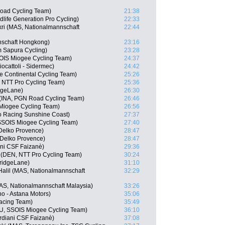
oad Cycling Team)
21:38
life Generation Pro Cycling)
22:33
ri (MAS, Nationalmannschaft
22:44
nschaft Hongkong)
23:16
 Sapura Cycling)
23:28
OIS Miogee Cycling Team)
24:37
iocattoli - Sidermec)
24:42
e Continental Cycling Team)
25:26
 NTT Pro Cycling Team)
25:36
dgeLane)
26:30
 (INA, PGN Road Cycling Team)
26:46
Miogee Cycling Team)
26:56
o Racing Sunshine Coast)
27:37
SSOIS Miogee Cycling Team)
27:40
 Delko Provence)
28:47
 Delko Provence)
28:47
ani CSF Faizanè)
29:36
 (DEN, NTT Pro Cycling Team)
30:24
ridgeLane)
31:10
Halil (MAS, Nationalmannschaft
32:29
MAS, Nationalmannschaft Malaysia)
33:26
o - Astana Motors)
35:06
acing Team)
35:49
URU, SSOIS Miogee Cycling Team)
36:10
rdiani CSF Faizanè)
37:08