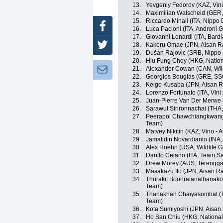
13.
Yevgeniy Fedorov (KAZ, Vino
14.
Maximilian Walscheid (GER,
15.
Riccardo Minali (ITA, Nippo
Facebook
16.
Luca Pacioni (ITA, Androni G
17.
Giovanni Lonardi (ITA, Bard
18.
Kakeru Omae (JPN, Aisan R
Twitter
19.
Dušan Rajovic (SRB, Nippo
20.
Hiu Fung Choy (HKG, Natio
21.
Alexander Cowan (CAN, Wild
Newsletter:
22.
Georgios Bouglas (GRE, SS
23.
Keigo Kusaba (JPN, Aisan 
24.
Lorenzo Fortunato (ITA, Vini
25.
Juan-Pierre Van Der Merwe
26.
Sarawut Sirironnachai (THA,
27.
Peerapol Chawchiangkwang 
Team)
28.
Matvey Nikitin (KAZ, Vino - 
29.
Jamalidin Novardianto (INA
30.
Alex Hoehn (USA, Wildlife G
31.
Danilo Celano (ITA, Team S
32.
Drew Morey (AUS, Terengga
33.
Masakazu Ito (JPN, Aisan R
34.
Thurakit Boonratanathanakor
Team)
35.
Thanakhan Chaiyasombat (TH
Team)
36.
Kota Sumiyoshi (JPN, Aisan
37.
Ho San Chiu (HKG, Nationa