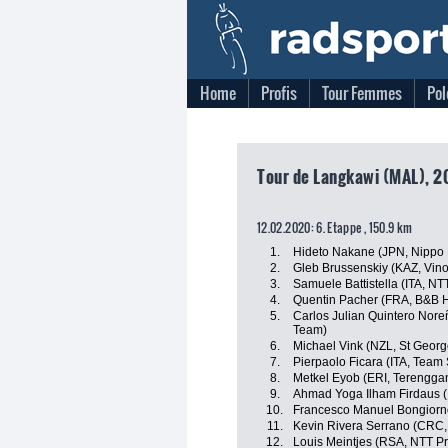
Home
Profis
Tour Femmes
Pol
Tour de Langkawi (MAL), 2
12.02.2020: 6. Etappe , 150.9 km
1.
Hideto Nakane (JPN, Nippo
2.
Gleb Brussenskiy (KAZ, Vino
3.
Samuele Battistella (ITA, N
4.
Quentin Pacher (FRA, B&B Ho
5.
Carlos Julian Quintero Nor
Team)
6.
Michael Vink (NZL, St Georg
7.
Pierpaolo Ficara (ITA, Team
8.
Metkel Eyob (ERI, Terengga
9.
Ahmad Yoga Ilham Firdaus 
10.
Francesco Manuel Bongiorno
11.
Kevin Rivera Serrano (CRC, 
12.
Louis Meintjes (RSA, NTT P