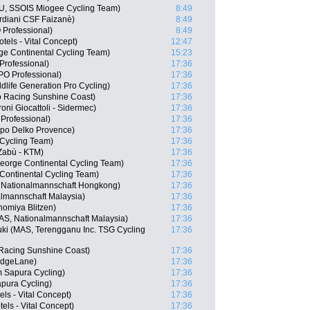
URU, SSOIS Miogee Cycling Team)
8:49
rdiani CSF Faizanè)
8:49
Professional)
8:49
els - Vital Concept)
12:47
rge Continental Cycling Team)
15:23
rofessional)
17:36
O Professional)
17:36
life Generation Pro Cycling)
17:36
o Racing Sunshine Coast)
17:36
roni Giocattoli - Sidermec)
17:36
rofessional)
17:36
ppo Delko Provence)
17:36
 Cycling Team)
17:36
 Zabù - KTM)
17:36
eorge Continental Cycling Team)
17:36
Continental Cycling Team)
17:36
 Nationalmannschaft Hongkong)
17:36
lmannschaft Malaysia)
17:36
nomiya Blitzen)
17:36
MAS, Nationalmannschaft Malaysia)
17:36
uki (MAS, Terengganu Inc. TSG Cycling
17:36
Racing Sunshine Coast)
17:36
idgeLane)
17:36
 Sapura Cycling)
17:36
pura Cycling)
17:36
els - Vital Concept)
17:36
ls - Vital Concept)
17:36