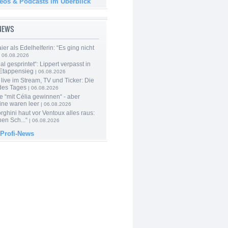
deos & Podcasts im Überblick
-NEWS
er als Edelhelferin: “Es ging nicht
 06.08.2026
al gesprintet“: Lippert verpasst in
Etappensieg
| 06.08.2026
live im Stream, TV und Ticker: Die
des Tages
| 06.08.2026
e “mit Célia gewinnen“ - aber
ine waren leer
| 06.08.2026
ghini haut vor Ventoux alles raus:
en Sch...“
| 06.08.2026
 Profi-News