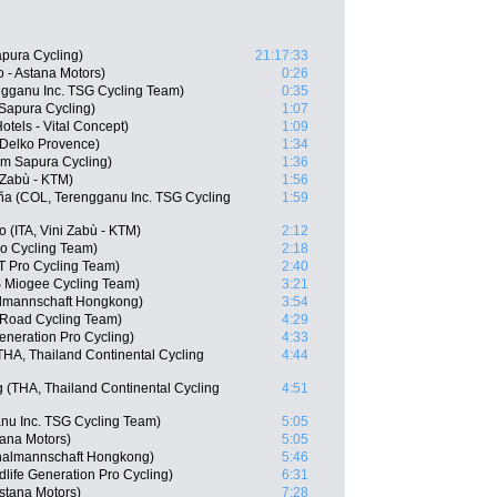
apura Cycling)
21:17:33
 - Astana Motors)
0:26
gganu Inc. TSG Cycling Team)
0:35
 Sapura Cycling)
1:07
tels - Vital Concept)
1:09
 Delko Provence)
1:34
am Sapura Cycling)
1:36
 Zabù - KTM)
1:56
eña (COL, Terengganu Inc. TSG Cycling
1:59
 (ITA, Vini Zabù - KTM)
2:12
ro Cycling Team)
2:18
T Pro Cycling Team)
2:40
S Miogee Cycling Team)
3:21
lmannschaft Hongkong)
3:54
 Road Cycling Team)
4:29
eneration Pro Cycling)
4:33
A, Thailand Continental Cycling
4:44
(THA, Thailand Continental Cycling
4:51
nu Inc. TSG Cycling Team)
5:05
tana Motors)
5:05
nalmannschaft Hongkong)
5:46
life Generation Pro Cycling)
6:31
Astana Motors)
7:28