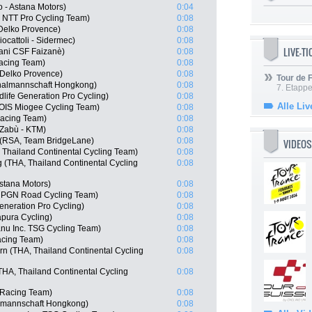
 - Astana Motors)
0:04
 NTT Pro Cycling Team)
0:08
 Delko Provence)
0:08
iocattoli - Sidermec)
0:08
LIVE-T
iani CSF Faizanè)
0:08
acing Team)
0:08
 Delko Provence)
0:08
Tour de
nalmannschaft Hongkong)
0:08
7. Etappe
life Generation Pro Cycling)
0:08
Alle Liv
OIS Miogee Cycling Team)
0:08
Racing Team)
0:08
 Zabù - KTM)
0:08
 (RSA, Team BridgeLane)
0:08
VIDEOS
 Thailand Continental Cycling Team)
0:08
(THA, Thailand Continental Cycling
0:08
Astana Motors)
0:08
, PGN Road Cycling Team)
0:08
eneration Pro Cycling)
0:08
apura Cycling)
0:08
nu Inc. TSG Cycling Team)
0:08
acing Team)
0:08
n (THA, Thailand Continental Cycling
0:08
A, Thailand Continental Cycling
0:08
 Racing Team)
0:08
lmannschaft Hongkong)
0:08