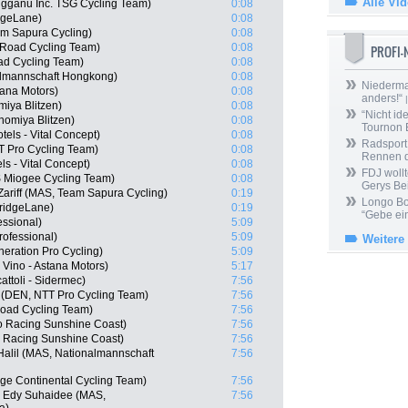
Alle Vi
gganu Inc. TSG Cycling Team)
0:08
dgeLane)
0:08
am Sapura Cycling)
0:08
 Road Cycling Team)
0:08
PROFI
d Cycling Team)
0:08
lmannschaft Hongkong)
0:08
Niedermai
tana Motors)
0:08
anders!“
|
iya Blitzen)
0:08
“Nicht ide
nomiya Blitzen)
0:08
Tournon 
els - Vital Concept)
0:08
Radsport 
T Pro Cycling Team)
0:08
Rennen 
ls - Vital Concept)
0:08
FDJ wollt
S Miogee Cycling Team)
0:08
Gerys Be
riff (MAS, Team Sapura Cycling)
0:19
Longo Bor
ridgeLane)
0:19
“Gebe ein
ssional)
5:09
ofessional)
5:09
Weitere
neration Pro Cycling)
5:09
Vino - Astana Motors)
5:17
cattoli - Sidermec)
7:56
 (DEN, NTT Pro Cycling Team)
7:56
oad Cycling Team)
7:56
o Racing Sunshine Coast)
7:56
 Racing Sunshine Coast)
7:56
Halil (MAS, Nationalmannschaft
7:56
ge Continental Cycling Team)
7:56
 Edy Suhaidee (MAS,
7:56