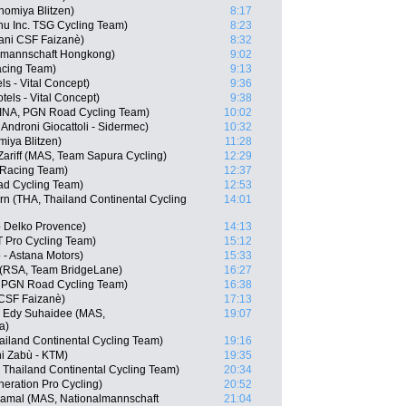
nomiya Blitzen)
8:17
nu Inc. TSG Cycling Team)
8:23
iani CSF Faizanè)
8:32
lmannschaft Hongkong)
9:02
acing Team)
9:13
ls - Vital Concept)
9:36
els - Vital Concept)
9:38
(INA, PGN Road Cycling Team)
10:02
Androni Giocattoli - Sidermec)
10:32
iya Blitzen)
11:28
riff (MAS, Team Sapura Cycling)
12:29
 Racing Team)
12:37
d Cycling Team)
12:53
n (THA, Thailand Continental Cycling
14:01
 Delko Provence)
14:13
TT Pro Cycling Team)
15:12
 - Astana Motors)
15:33
 (RSA, Team BridgeLane)
16:27
, PGN Road Cycling Team)
16:38
i CSF Faizanè)
17:13
 Edy Suhaidee (MAS,
19:07
a)
ailand Continental Cycling Team)
19:16
ni Zabù - KTM)
19:35
 Thailand Continental Cycling Team)
20:34
neration Pro Cycling)
20:52
mal (MAS, Nationalmannschaft
21:04