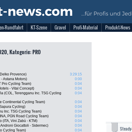
en-Rundfahrt
KT-Szene
Gravel
Profi-Material
Produkt-News
020, Kategorie: PRO
 Delko Provence)
3:29:15
 - Astana Motors)
0:00
TT Pro Cycling Team)
0:04
tels - Vital Concept)
0:04
eña (COL, Terengganu Inc. TSG Cycling
0:04
e Continental Cycling Team)
0:04
 Sapura Cycling)
0:04
nu Inc. TSG Cycling Team)
0:04
(INA, PGN Road Cycling Team)
0:04
 (ITA, Vini Zabù - KTM)
0:04
Androni Giocattoli - Sidermec)
0:04
Steady
ro Cycling Team)
0:04