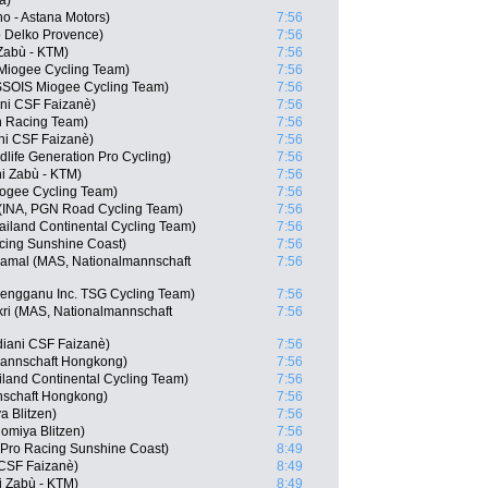
a)
o - Astana Motors)
7:56
 Delko Provence)
7:56
 Zabù - KTM)
7:56
Miogee Cycling Team)
7:56
SSOIS Miogee Cycling Team)
7:56
ani CSF Faizanè)
7:56
n Racing Team)
7:56
ani CSF Faizanè)
7:56
life Generation Pro Cycling)
7:56
ni Zabù - KTM)
7:56
iogee Cycling Team)
7:56
 (INA, PGN Road Cycling Team)
7:56
ailand Continental Cycling Team)
7:56
cing Sunshine Coast)
7:56
mal (MAS, Nationalmannschaft
7:56
rengganu Inc. TSG Cycling Team)
7:56
ri (MAS, Nationalmannschaft
7:56
diani CSF Faizanè)
7:56
mannschaft Hongkong)
7:56
iland Continental Cycling Team)
7:56
nschaft Hongkong)
7:56
a Blitzen)
7:56
omiya Blitzen)
7:56
 Pro Racing Sunshine Coast)
8:49
i CSF Faizanè)
8:49
i Zabù - KTM)
8:49