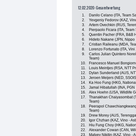
12.02.2020: Gesamtwertung
1.
Danilo Celano (ITA, Team S
2.
Yevgeniy Fedorov (KAZ, Vino
3.
Artem Ovechkin (RUS, Teren
4.
Pierpaolo Ficara (ITA, Team
5.
Quentin Pacher (FRA, B&B Ho
6.
Hideto Nakane (JPN, Nippo
7.
Cristian Raileanu (MDA, Te
8.
Lorenzo Fortunato (ITA, Vini
9.
Carlos Julian Quintero Nor
Team)
10.
Francesco Manuel Bongiorno
11.
Louis Meintjes (RSA, NTT P
12.
Dylan Sunderland (AUS, NT
13.
Jeroen Meijers (NED, SSOI
14.
Ka Hoo Fung (HKG, Nationa
15.
Jamal Hibatullah (INA, PGN
16.
Alex Hoehn (USA, Wildlife G
17.
Thanakhan Chaiyasombat (TH
Team)
18.
Peerapol Chawchiangkwang 
Team)
19.
Drew Morey (AUS, Terengga
20.
Igor Chzhan (KAZ, Vino - As
21.
Hiu Fung Choy (HKG, Natio
22.
Alexander Cowan (CAN, Wild
23.
Matvey Nikitin (KAZ, Vino - 