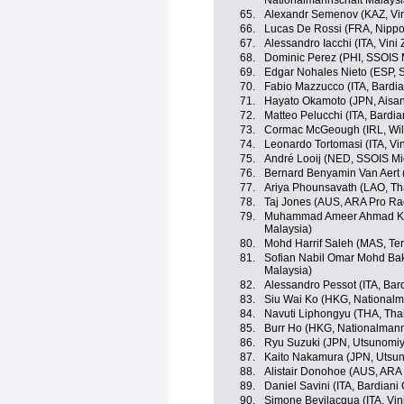
Nationalmannschaft Malaysi
65.
Alexandr Semenov (KAZ, Vin
66.
Lucas De Rossi (FRA, Nippo
67.
Alessandro Iacchi (ITA, Vini
68.
Dominic Perez (PHI, SSOIS 
69.
Edgar Nohales Nieto (ESP, 
70.
Fabio Mazzucco (ITA, Bardi
71.
Hayato Okamoto (JPN, Aisa
72.
Matteo Pelucchi (ITA, Bardi
73.
Cormac McGeough (IRL, Wild
74.
Leonardo Tortomasi (ITA, Vi
75.
André Looij (NED, SSOIS M
76.
Bernard Benyamin Van Aert
77.
Ariya Phounsavath (LAO, Th
78.
Taj Jones (AUS, ARA Pro Ra
79.
Muhammad Ameer Ahmad Ka
Malaysia)
80.
Mohd Harrif Saleh (MAS, Te
81.
Sofian Nabil Omar Mohd Bak
Malaysia)
82.
Alessandro Pessot (ITA, Bar
83.
Siu Wai Ko (HKG, National
84.
Navuti Liphongyu (THA, Tha
85.
Burr Ho (HKG, Nationalman
86.
Ryu Suzuki (JPN, Utsunomiy
87.
Kaito Nakamura (JPN, Utsun
88.
Alistair Donohoe (AUS, ARA
89.
Daniel Savini (ITA, Bardian
90.
Simone Bevilacqua (ITA, Vin