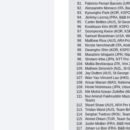
91.
Fabricio Ferrari Barcelo (
92.
Alessandro Monaco (ITA, Ba
93.
Kyoungho Park (KOR, KSPO 
94.
Jérémy Lecroq (FRA, B&B Hot
95.
Carter Bettles (AUS, St Geo
96.
Kookhyun Kim (KOR, KSPO P
97.
Soonyeong Kwon (KOR, KSP
98.
Samuel Boardman (USA, Wild
98.
Matthew Rice (AUS, ARA Pr
98.
Nicola Venchiarutti (ITA, And
98.
Gwangho Shin (KOR, KSPO P
98.
Masahiro Ishigami (JPN, Ni
98.
Shotaro Iribe (JPN, NTT Pro
104.
Mattia Bevilacqua (ITA, Vini
105.
Mathew Zenovich (NZL, St G
106.
Jay Dutton (AUS, St George 
107.
Wan Yau Vincent Lau (HKG,
108.
Anuar Manan (MAS, Nationa
109.
Hiroki Nishimura (JPN, Utsu
110.
Nik Mohd Azwan Zulkiflie (
111.
Nur Amirull Fakhruddin Maz
Team)
112.
Stuart Shaw (AUS, ARA Pro 
113.
Tristan Ward (AUS, Team Br
114.
Serghei Tvetcov (ROU, Team
115.
Ahmet Örken (TUR, Team Sa
116.
Justin Mottier (FRA, B&B Hot
117.
Johan Le Bon (FRA, B&B Hote