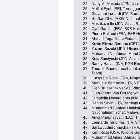
24.
Nariyuki Masuda (JPN, Utsu
25.
Metkel Eyob (ERI, Terengga
26.
Giovanni Lonardi (ITA, Bard
27.
Ho San Chiu (HKG, Nationa
28.
Masakazu Ito (JPN, Aisan R
29.
Cyril Gautier (FRA, B&B Hote
30.
Pierre Rolland (FRA, B&B Hot
31.
Ahmad Yoga Ilham Firdaus 
32.
Kevin Rivera Serrano (CRC, 
33.
Yuzuru Suzuki (JPN, Utsunom
34.
Muhamad Nur Aiman Mohd Za
35.
Kota Sumiyoshi (JPN, Aisan
36.
Sandy Hasan (INA, PGN Roa
37.
Thurakit Boonratanathanakor
Team)
38.
Lucas De Rossi (FRA, Nippo
39.
Samuele Battistella (ITA, N
40.
Gleb Brussenskiy (KAZ, Vino
41.
Juan-Pierre Van Der Merwe
42.
Jamalidin Novardianto (INA
43.
Daniel Savini (ITA, Bardian
44.
Muhammad Danieal Haikkal
Nationalmannschaft Malaysi
45.
Ariya Phounsavath (LAO, Th
46.
Leonardo Tortomasi (ITA, Vi
47.
Sarawut Sirironnachai (THA,
48.
Kent Ross (USA, Wildlife Ge
49.
Muhammad Ameer Ahmad Ka