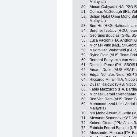
Malaysia)
50.
Aiman Cahyadi (INA, PGN R
51.
Cormac McGeough (IRL, Wild
52.
Sofian Nabil Omar Mohd Bak
Malaysia)
53.
Burr Ho (HKG, Nationalman
54.
Serghei Tvetcov (ROU, Team
55.
Georgios Bouglas (GRE, SS
56.
Luca Pacioni (ITA, Androni G
57.
Michael Vink (NZL, St Georg
58.
Maximilian Walscheid (GER,
59.
Rylee Field (AUS, Team Bri
60.
Bernard Benyamin Van Aert
61.
Dominic Perez (PHI, SSOIS 
62.
Amarni Drake (AUS, ARA Pr
63.
Edgar Nohales Nieto (ESP, 
64.
Riccardo Minali (ITA, Nippo
65.
Dušan Rajovic (SRB, Nippo
66.
Fabio Mazzucco (ITA, Bardi
67.
Michael Carbel Svendgaard
68.
Ben Van Dam (AUS, Team B
69.
Mohamad Izzat Hilmi Abdul 
Malaysia)
70.
Nik Mohd Azwan Zulkiflie (
71.
Alexandr Semenov (KAZ, Vin
72.
Kakeru Omae (JPN, Aisan R
73.
Fabricio Ferrari Barcelo (
74.
Alessandro Monaco (ITA, Ba