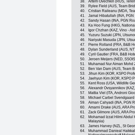
38.
Artem Ovechkin (RUS, Teren
39.
Rylee Field (AUS, Team Bri
40.
Cristian Raileanu (MDA, Te
41.
Jamal Hibatullah (INA, PGN
42.
Sandy Hasan (INA, PGN Roa
43.
Ka Hoo Fung (HKG, Nationa
44.
Igor Chzhan (KAZ, Vino - As
45.
Yuzuru Suzuki (JPN, Utsunom
46.
Nariyuki Masuda (JPN, Utsu
47.
Pierre Rolland (FRA, B&B Hot
48.
Dylan Sunderland (AUS, NT
49.
Cyril Gautier (FRA, B&B Hote
50.
Jeroen Meijers (NED, SSOI
51.
Muhamad Nur Aiman Mohd Za
52.
Ben Van Dam (AUS, Team B
53.
Jihun Kim (KOR, KSPO Profe
54.
Jaehyun Kim (KOR, KSPO Pr
55.
Kent Ross (USA, Wildlife Ge
56.
Alexandr Ovsyannikov (KAZ, 
57.
Mattia Viel (ITA, Androni Gio
58.
Michael Carbel Svendgaard
59.
Aiman Cahyadi (INA, PGN R
60.
Amarni Drake (AUS, ARA Pr
61.
Zack Gilmore (AUS, ARA Pro
62.
Mohamad Izzat Hilmi Abdul 
Malaysia)
63.
James Harvey (NZL, St Geor
64.
Muhammad Danieal Haikkal