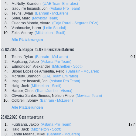
4.
McNulty, Brandon
(UAE Team Emirates)
5.
Izaguirre Insausti, Jon
(Astana Pro Team)
6.
Teuns, Dylan
(Bahrain - McLaren)
7.
Soler, Marc
(Movistar Team)
8.
Cuadros Morata, Alvaro
(Caja Rural - Seguros RGA)
9.
Vanhoucke, Harm
(Lotto Soudal)
10.
Zeits, Andrey
(Mitchelton - Scott)
Alle Platzierungen
23.02.2020: 5. Etappe , 13.0 km (Einzelzeitfahren)
1.
Teuns, Dylan
(Bahrain - McLaren)
0:1
2.
Fuglsang, Jakob
(Astana Pro Team)
3.
Edmondson, Alexander
(Mitchelton - Scott)
4.
Bilbao Lopez de Armentia, Pello
(Bahrain - McLaren)
5.
McNulty, Brandon
(UAE Team Emirates)
6.
Izaguirre Insausti, Jon
(Astana Pro Team)
7.
Haig, Jack
(Mitchelton - Scott)
8.
Harper, Chris
(Team Jumbo - Visma)
9.
Oliveira Santos Simoes, Nélson Filipe
(Movistar Team)
10.
Colbrelli, Sonny
(Bahrain - McLaren)
Alle Platzierungen
23.02.2020: Gesamtwertung
1.
Fuglsang, Jakob
(Astana Pro Team)
17:4
2.
Haig, Jack
(Mitchelton - Scott)
3.
Landa Meana, Mikel
(Bahrain - McLaren)