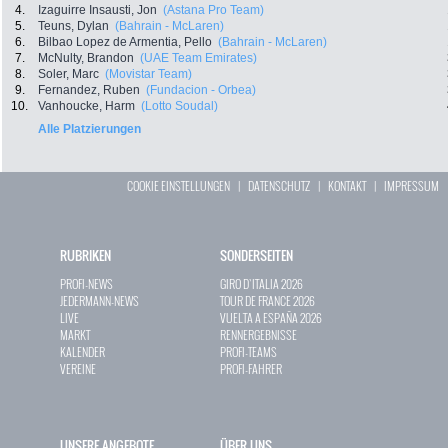
4.
Izaguirre Insausti, Jon
(Astana Pro Team)
5.
Teuns, Dylan
(Bahrain - McLaren)
6.
Bilbao Lopez de Armentia, Pello
(Bahrain - McLaren)
7.
McNulty, Brandon
(UAE Team Emirates)
8.
Soler, Marc
(Movistar Team)
9.
Fernandez, Ruben
(Fundacion - Orbea)
10.
Vanhoucke, Harm
(Lotto Soudal)
Alle Platzierungen
COOKIE EINSTELLUNGEN
|
DATENSCHUTZ
|
KONTAKT
|
IMPRESSUM
RUBRIKEN
SONDERSEITEN
PROFI-NEWS
GIRO D`ITALIA 2026
JEDERMANN-NEWS
TOUR DE FRANCE 2026
LIVE
VUELTA A ESPAÑA 2026
MARKT
RENNERGEBNISSE
KALENDER
PROFI-TEAMS
VEREINE
PROFI-FAHRER
UNSERE ANGEBOTE
ÜBER UNS