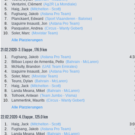
4.
Venturini, Clément
(Ag2R La Mondiale)
5.
Haig, Jack
(Mitchelton - Scott)
6.
Fuglsang, Jakob
(Astana Pro Team)
7.
Planckaert, Edward
(Sport Vlaanderen - Baloise)
8.
Izaguirre Insausti, Jon
(Astana Pro Team)
9.
Pasqualon, Andrea
(Circus - Wanty Gobert)
10.
Soler, Marc
(Movistar Team)
Alle Platzierungen
21.02.2020: 3. Etappe , 176.9 km
1.
Fuglsang, Jakob
(Astana Pro Team)
4:3
2.
Bilbao Lopez de Armentia, Pello
(Bahrain - McLaren)
3.
McNulty, Brandon
(UAE Team Emirates)
4.
Izaguirre Insausti, Jon
(Astana Pro Team)
5.
Soler, Marc
(Movistar Team)
6.
Teuns, Dylan
(Bahrain - McLaren)
7.
Haig, Jack
(Mitchelton - Scott)
8.
Landa Meana, Mikel
(Bahrain - McLaren)
9.
Tolhoek, Antwan
(Team Jumbo - Visma)
10.
Lammertink, Maurits
(Circus - Wanty Gobert)
Alle Platzierungen
22.02.2020: 4. Etappe , 125.0 km
1.
Haig, Jack
(Mitchelton - Scott)
3:0
2.
Fuglsang, Jakob
(Astana Pro Team)
3.
Landa Meana, Mikel
(Bahrain - McLaren)