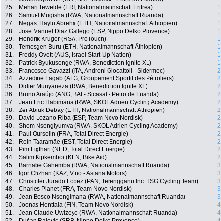
25.
Mehari Tewelde (ERI, Nationalmannschaft Eritrea)
1
26.
Samuel Mugisha (RWA, Nationalmannschaft Ruanda)
1
27.
Negasi Haylu Abreha (ETH, Nationalmannschaft Äthiopien)
1
28.
Jose Manuel Diaz Gallego (ESP, Nippo Delko Provence)
1
29.
Hendrik Kruger (RSA, ProTouch)
1
30.
Temesgen Buru (ETH, Nationalmannschaft Äthiopien)
1
31.
Freddy Ovett (AUS, Israel Start-Up Nation)
1
32.
Patrick Byukusenge (RWA, Benediction Ignite XL)
1
33.
Francesco Gavazzi (ITA, Androni Giocattoli - Sidermec)
2
34.
Azzedine Lagab (ALG, Groupement Sportif des Pétroliers)
2
35.
Didier Munyaneza (RWA, Benediction Ignite XL)
2
36.
Bruno Araújo (ANG, BAI - Sicasal - Petro de Luanda)
2
37.
Jean Eric Habimana (RWA, SKOL Adrien Cycling Academy)
2
38.
Zer Abruk Debay (ETH, Nationalmannschaft Äthiopien)
2
39.
David Lozano Riba (ESP, Team Novo Nordisk)
2
40.
Shem Nsengiyumva (RWA, SKOL Adrien Cycling Academy)
2
41.
Paul Ourselin (FRA, Total Direct Energie)
2
42.
Rein Taaramäe (EST, Total Direct Energie)
2
43.
Pim Ligthart (NED, Total Direct Energie)
2
44.
Salim Kipkemboi (KEN, Bike Aid)
2
45.
Barnabe Gahemba (RWA, Nationalmannschaft Ruanda)
3
46.
Igor Chzhan (KAZ, Vino - Astana Motors)
3
47.
Christofer Jurado Lopez (PAN, Terengganu Inc. TSG Cycling Team)
3
48.
Charles Planet (FRA, Team Novo Nordisk)
3
49.
Jean Bosco Nsengimana (RWA, Nationalmannschaft Ruanda)
3
50.
Joonas Henttala (FIN, Team Novo Nordisk)
4
51.
Jean Claude Uwizeye (RWA, Nationalmannschaft Ruanda)
4
52.
Dušan Rajovic (SRB, Nippo Delko Provence)
4