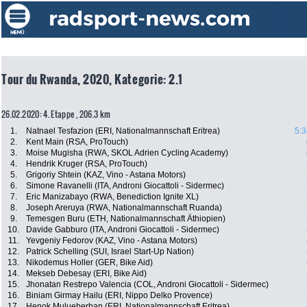
Tour du Rwanda, 2020, Kategorie: 2.1
26.02.2020: 4. Etappe , 206.3 km
1.
Natnael Tesfazion (ERI, Nationalmannschaft Eritrea)
5:3
2.
Kent Main (RSA, ProTouch)
3.
Moise Mugisha (RWA, SKOL Adrien Cycling Academy)
4.
Hendrik Kruger (RSA, ProTouch)
5.
Grigoriy Shtein (KAZ, Vino - Astana Motors)
6.
Simone Ravanelli (ITA, Androni Giocattoli - Sidermec)
7.
Eric Manizabayo (RWA, Benediction Ignite XL)
8.
Joseph Areruya (RWA, Nationalmannschaft Ruanda)
9.
Temesgen Buru (ETH, Nationalmannschaft Äthiopien)
10.
Davide Gabburo (ITA, Androni Giocattoli - Sidermec)
11.
Yevgeniy Fedorov (KAZ, Vino - Astana Motors)
12.
Patrick Schelling (SUI, Israel Start-Up Nation)
13.
Nikodemus Holler (GER, Bike Aid)
14.
Mekseb Debesay (ERI, Bike Aid)
15.
Jhonatan Restrepo Valencia (COL, Androni Giocattoli - Sidermec)
16.
Biniam Girmay Hailu (ERI, Nippo Delko Provence)
17.
Henok Mulueberhan (ERI, Nationalmannschaft Eritrea)