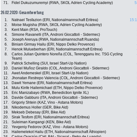
71.
Fidel Dukuzumuremyi (RWA, SKOL Adrien Cycling Academy)
5
26.02.2020: Gesamtwertung
1.
Natnael Tesfazion (ERI, Nationalmannschaft Eritrea)
15:1
2.
Moise Mugisha (RWA, SKOL Adrien Cycling Academy)
3.
Kent Main (RSA, ProTouch)
4.
Simone Ravanelli (ITA, Androni Giocattoli - Sidermec)
5.
Joseph Areruya (RWA, Nationalmannschaft Ruanda)
6.
Biniam Girmay Hailu (ERI, Nippo Delko Provence)
7.
Henok Mulueberhan (ERI, Nationalmannschaft Eritrea)
8.
Carlos Julian Quintero Noreña (COL, Terengganu Inc. TSG Cycling
Team)
9.
Patrick Schelling (SUI, Israel Start-Up Nation)
10.
Daniel Muñoz Giraldo (COL, Androni Giocattoli - Sidermec)
11.
Awet Andemeskel (ERI, Israel Start-Up Nation)
12.
Jhonatan Restrepo Valencia (COL, Androni Giocattoli - Sidermec)
13.
Dawit Yemane (ERI, Nationalmannschaft Eritrea)
14.
Mulu Kinfe Hailemichael (ETH, Nippo Delko Provence)
15.
Eric Manizabayo (RWA, Benediction Ignite XL)
16.
Davide Gabburo (ITA, Androni Giocattoli - Sidermec)
17.
Grigoriy Shtein (KAZ, Vino - Astana Motors)
18.
Nikodemus Holler (GER, Bike Aid)
19.
Mekseb Debesay (ERI, Bike Aid)
20.
Sirak Tesfom (ERI, Nationalmannschaft Eritrea)
21.
Suleiman Kangangi (KEN, Bike Aid)
22.
Yevgeniy Fedorov (KAZ, Vino - Astana Motors)
23.
Hailemelekot Hailu (ETH, Nationalmannschaft Äthiopien)
24.
Carlos Oyarzún (CHI, BAI - Sicasal - Petro de Luanda)