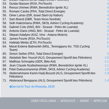
53.
Gustav Basson (RSA, ProTouch)
4
54.
Renus Uhiriwe (RWA, Benediction Ignite XL)
4
55.
Romain Cardis (FRA, Total Direct Energie)
4
56.
Omer Lahav (ISR, Israel Start-Up Nation)
4
57.
Sam Brand (GBR, Team Novo Nordisk)
4
58.
Seth Hakizimana (RWA, SKOL Adrien Cycling Academy)
4
59.
Gabriel Cole (ANG, BAI - Sicasal - Petro de Luanda)
5
60.
Antonio Dario (ANG, BAI - Sicasal - Petro de Luanda)
5
61.
Stepan Astafyev (KAZ, Vino - Astana Motors)
5
62.
James Fourie (RSA, ProTouch)
5
63.
Hafetab Weldu (ETH, ProTouch)
5
64.
Maral-Erdene Batmunkh (MGL, Terengganu Inc. TSG Cycling
5
Team)
65.
Simon Sellier (FRA, Total Direct Energie)
5
66.
Abdallah Ben Youcef (ALG, Groupement Sportif des Pétroliers)
1:0
67.
Matthias Schnapka (GER, Bike Aid)
1:1
68.
Jean Claude Nzafashwanayo (RWA, Benediction Ignite XL)
1:1
69.
Fidel Dukuzumuremyi (RWA, SKOL Adrien Cycling Academy)
1:
70.
Abderrahmane Karim Hadj-Bouzid (ALG, Groupement Sportif des
1:3
Pétroliers)
71.
Abderaouf Bengayou (ALG, Groupement Sportif des Pétroliers)
1:4
�bersicht Tour du Rwanda, 2020
COOKIE EINSTELLUNGEN
|
DATENSCHUTZ
|
KONTAKT
|
IMPRESSUM