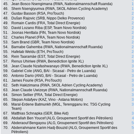
45.
Jean Bosco Nsengimana (RWA, Nationalmannschaft Ruanda)
1
46.
Shem Nsengiyumva (RWA, SKOL Adrien Cycling Academy)
1
47.
Gustav Basson (RSA, ProTouch)
2
48.
Dušan Rajovic (SRB, Nippo Delko Provence)
2
49.
Romain Cardis (FRA, Total Direct Energie)
2
50.
David Lozano Riba (ESP, Team Novo Nordisk)
2
51.
Joonas Henttala (FIN, Team Novo Nordisk)
2
52.
Charles Planet (FRA, Team Novo Nordisk)
2
53.
Sam Brand (GBR, Team Novo Nordisk)
2
54.
Barnabe Gahemba (RWA, Nationalmannschaft Ruanda)
2
55.
Hafetab Weldu (ETH, ProTouch)
2
56.
Rein Taaramäe (EST, Total Direct Energie)
2
57.
Renus Uhiriwe (RWA, Benediction Ignite XL)
3
58.
Jean Claude Nzafashwanayo (RWA, Benediction Ignite XL)
3
59.
Gabriel Cole (ANG, BAI - Sicasal - Petro de Luanda)
3
60.
Antonio Dario (ANG, BAI - Sicasal - Petro de Luanda)
3
61.
James Fourie (RSA, ProTouch)
3
62.
Seth Hakizimana (RWA, SKOL Adrien Cycling Academy)
3
63.
Jean Claude Uwizeye (RWA, Nationalmannschaft Ruanda)
3
64.
Simon Sellier (FRA, Total Direct Energie)
3
65.
Stepan Astafyev (KAZ, Vino - Astana Motors)
3
66.
Maral-Erdene Batmunkh (MGL, Terengganu Inc. TSG Cycling
3
Team)
67.
Matthias Schnapka (GER, Bike Aid)
3
68.
Abdallah Ben Youcef (ALG, Groupement Sportif des Pétroliers)
4
69.
Abderaouf Bengayou (ALG, Groupement Sportif des Pétroliers)
5
70.
Abderrahmane Karim Hadj-Bouzid (ALG, Groupement Sportif des
5
Pétroliers)