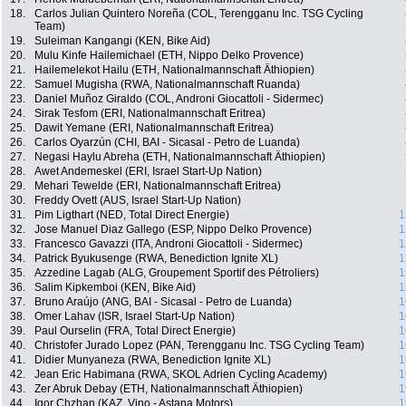
18.
Carlos Julian Quintero Noreña (COL, Terengganu Inc. TSG Cycling
Team)
19.
Suleiman Kangangi (KEN, Bike Aid)
20.
Mulu Kinfe Hailemichael (ETH, Nippo Delko Provence)
21.
Hailemelekot Hailu (ETH, Nationalmannschaft Äthiopien)
22.
Samuel Mugisha (RWA, Nationalmannschaft Ruanda)
23.
Daniel Muñoz Giraldo (COL, Androni Giocattoli - Sidermec)
24.
Sirak Tesfom (ERI, Nationalmannschaft Eritrea)
25.
Dawit Yemane (ERI, Nationalmannschaft Eritrea)
26.
Carlos Oyarzún (CHI, BAI - Sicasal - Petro de Luanda)
27.
Negasi Haylu Abreha (ETH, Nationalmannschaft Äthiopien)
28.
Awet Andemeskel (ERI, Israel Start-Up Nation)
29.
Mehari Tewelde (ERI, Nationalmannschaft Eritrea)
30.
Freddy Ovett (AUS, Israel Start-Up Nation)
31.
Pim Ligthart (NED, Total Direct Energie)
1
32.
Jose Manuel Diaz Gallego (ESP, Nippo Delko Provence)
1
33.
Francesco Gavazzi (ITA, Androni Giocattoli - Sidermec)
1
34.
Patrick Byukusenge (RWA, Benediction Ignite XL)
1
35.
Azzedine Lagab (ALG, Groupement Sportif des Pétroliers)
1
36.
Salim Kipkemboi (KEN, Bike Aid)
1
37.
Bruno Araújo (ANG, BAI - Sicasal - Petro de Luanda)
1
38.
Omer Lahav (ISR, Israel Start-Up Nation)
1
39.
Paul Ourselin (FRA, Total Direct Energie)
1
40.
Christofer Jurado Lopez (PAN, Terengganu Inc. TSG Cycling Team)
1
41.
Didier Munyaneza (RWA, Benediction Ignite XL)
1
42.
Jean Eric Habimana (RWA, SKOL Adrien Cycling Academy)
1
43.
Zer Abruk Debay (ETH, Nationalmannschaft Äthiopien)
1
44.
Igor Chzhan (KAZ, Vino - Astana Motors)
1