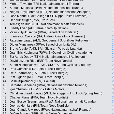
25.
Mehari Tewelde (ERI, Nationalmannschaft Eritrea)
1
26.
Samuel Mugisha (RWA, Nationalmannschaft Ruanda)
1
27.
Negasi Haylu Abreha (ETH, Nationalmannschaft Äthiopien)
1
28.
Jose Manuel Diaz Gallego (ESP, Nippo Delko Provence)
1
29.
Hendrik Kruger (RSA, ProTouch)
1
30.
Temesgen Buru (ETH, Nationalmannschaft Äthiopien)
1
31.
Freddy Ovett (AUS, Israel Start-Up Nation)
1
32.
Patrick Byukusenge (RWA, Benediction Ignite XL)
1
33.
Francesco Gavazzi (ITA, Androni Giocattoli - Sidermec)
2
34.
Azzedine Lagab (ALG, Groupement Sportif des Pétroliers)
2
35.
Didier Munyaneza (RWA, Benediction Ignite XL)
2
36.
Bruno Araújo (ANG, BAI - Sicasal - Petro de Luanda)
2
37.
Jean Eric Habimana (RWA, SKOL Adrien Cycling Academy)
2
38.
Zer Abruk Debay (ETH, Nationalmannschaft Äthiopien)
2
39.
David Lozano Riba (ESP, Team Novo Nordisk)
2
40.
Shem Nsengiyumva (RWA, SKOL Adrien Cycling Academy)
2
41.
Paul Ourselin (FRA, Total Direct Energie)
2
42.
Rein Taaramäe (EST, Total Direct Energie)
2
43.
Pim Ligthart (NED, Total Direct Energie)
2
44.
Salim Kipkemboi (KEN, Bike Aid)
2
45.
Barnabe Gahemba (RWA, Nationalmannschaft Ruanda)
3
46.
Igor Chzhan (KAZ, Vino - Astana Motors)
3
47.
Christofer Jurado Lopez (PAN, Terengganu Inc. TSG Cycling Team)
3
48.
Charles Planet (FRA, Team Novo Nordisk)
3
49.
Jean Bosco Nsengimana (RWA, Nationalmannschaft Ruanda)
3
50.
Joonas Henttala (FIN, Team Novo Nordisk)
4
51.
Jean Claude Uwizeye (RWA, Nationalmannschaft Ruanda)
4
52.
Dušan Rajovic (SRB, Nippo Delko Provence)
4