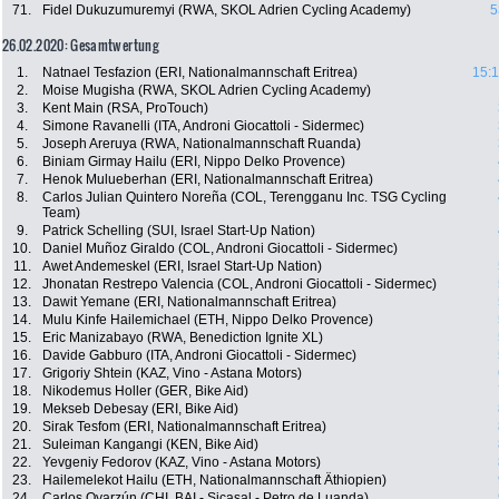
71.
Fidel Dukuzumuremyi (RWA, SKOL Adrien Cycling Academy)
5
26.02.2020: Gesamtwertung
1.
Natnael Tesfazion (ERI, Nationalmannschaft Eritrea)
15:1
2.
Moise Mugisha (RWA, SKOL Adrien Cycling Academy)
3.
Kent Main (RSA, ProTouch)
4.
Simone Ravanelli (ITA, Androni Giocattoli - Sidermec)
5.
Joseph Areruya (RWA, Nationalmannschaft Ruanda)
6.
Biniam Girmay Hailu (ERI, Nippo Delko Provence)
7.
Henok Mulueberhan (ERI, Nationalmannschaft Eritrea)
8.
Carlos Julian Quintero Noreña (COL, Terengganu Inc. TSG Cycling
Team)
9.
Patrick Schelling (SUI, Israel Start-Up Nation)
10.
Daniel Muñoz Giraldo (COL, Androni Giocattoli - Sidermec)
11.
Awet Andemeskel (ERI, Israel Start-Up Nation)
12.
Jhonatan Restrepo Valencia (COL, Androni Giocattoli - Sidermec)
13.
Dawit Yemane (ERI, Nationalmannschaft Eritrea)
14.
Mulu Kinfe Hailemichael (ETH, Nippo Delko Provence)
15.
Eric Manizabayo (RWA, Benediction Ignite XL)
16.
Davide Gabburo (ITA, Androni Giocattoli - Sidermec)
17.
Grigoriy Shtein (KAZ, Vino - Astana Motors)
18.
Nikodemus Holler (GER, Bike Aid)
19.
Mekseb Debesay (ERI, Bike Aid)
20.
Sirak Tesfom (ERI, Nationalmannschaft Eritrea)
21.
Suleiman Kangangi (KEN, Bike Aid)
22.
Yevgeniy Fedorov (KAZ, Vino - Astana Motors)
23.
Hailemelekot Hailu (ETH, Nationalmannschaft Äthiopien)
24.
Carlos Oyarzún (CHI, BAI - Sicasal - Petro de Luanda)