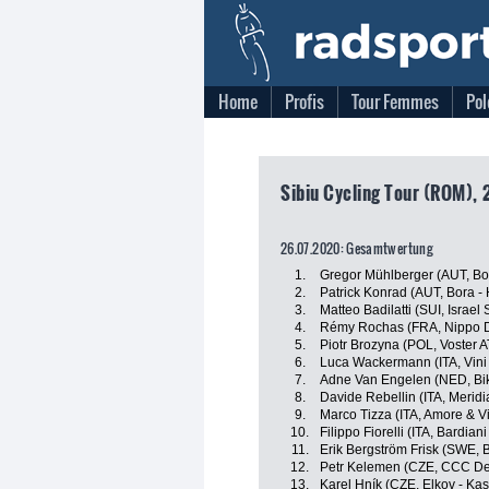
Home
Profis
Tour Femmes
Pol
Sibiu Cycling Tour (ROM), 
26.07.2020: Gesamtwertung
1.
Gregor Mühlberger (AUT, Bo
2.
Patrick Konrad (AUT, Bora -
3.
Matteo Badilatti (SUI, Israel
4.
Rémy Rochas (FRA, Nippo D
5.
Piotr Brozyna (POL, Voster 
6.
Luca Wackermann (ITA, Vini
7.
Adne Van Engelen (NED, Bik
8.
Davide Rebellin (ITA, Meri
9.
Marco Tizza (ITA, Amore & Vit
10.
Filippo Fiorelli (ITA, Bardia
11.
Erik Bergström Frisk (SWE, B
12.
Petr Kelemen (CZE, CCC D
13.
Karel Hník (CZE, Elkov - Kas