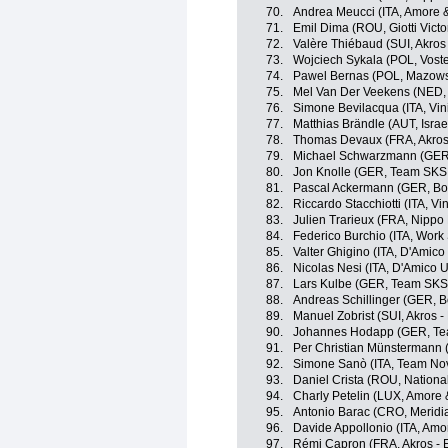
70.
Andrea Meucci (ITA, Amore & 
71.
Emil Dima (ROU, Giotti Victo
72.
Valère Thiébaud (SUI, Akros 
73.
Wojciech Sykala (POL, Vost
74.
Pawel Bernas (POL, Mazows
75.
Mel Van Der Veekens (NED, 
76.
Simone Bevilacqua (ITA, Vin
77.
Matthias Brändle (AUT, Israe
78.
Thomas Devaux (FRA, Akros 
79.
Michael Schwarzmann (GER,
80.
Jon Knolle (GER, Team SK
81.
Pascal Ackermann (GER, Bo
82.
Riccardo Stacchiotti (ITA, Vi
83.
Julien Trarieux (FRA, Nippo
84.
Federico Burchio (ITA, Work 
85.
Valter Ghigino (ITA, D'Amico
86.
Nicolas Nesi (ITA, D'Amico 
87.
Lars Kulbe (GER, Team SK
88.
Andreas Schillinger (GER, 
89.
Manuel Zobrist (SUI, Akros -
90.
Johannes Hodapp (GER, T
91.
Per Christian Münstermann
92.
Simone Sanò (ITA, Team No
93.
Daniel Crista (ROU, Nation
94.
Charly Petelin (LUX, Amore &
95.
Antonio Barac (CRO, Merid
96.
Davide Appollonio (ITA, Amor
97.
Rémi Capron (FRA, Akros - E