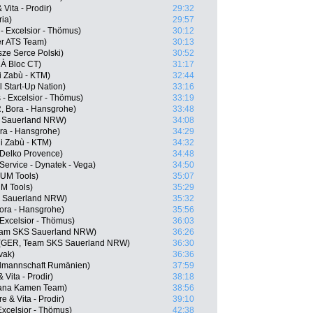
Vita - Prodir)
29:32
ria)
29:57
- Excelsior - Thömus)
30:12
er ATS Team)
30:13
ze Serce Polski)
30:52
À Bloc CT)
31:17
i Zabù - KTM)
32:44
l Start-Up Nation)
33:16
- Excelsior - Thömus)
33:19
 Bora - Hansgrohe)
33:48
S Sauerland NRW)
34:08
ra - Hansgrohe)
34:29
ni Zabù - KTM)
34:32
 Delko Provence)
34:48
Service - Dynatek - Vega)
34:50
 UM Tools)
35:07
UM Tools)
35:29
S Sauerland NRW)
35:32
Bora - Hansgrohe)
35:56
 Excelsior - Thömus)
36:03
eam SKS Sauerland NRW)
36:26
 (GER, Team SKS Sauerland NRW)
36:30
vak)
36:36
almannschaft Rumänien)
37:59
 Vita - Prodir)
38:18
iana Kamen Team)
38:56
e & Vita - Prodir)
39:10
xcelsior - Thömus)
42:38