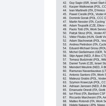
42.
Guy Sagiv (ISR, Israel Start
43.
Kacper Walkowiak (POL, C
44.
Ivan Martinelli (ITA, D'Amic
45.
Pawel Cieslik (POL, Voster 
46.
Dominik Gorak (POL, CCC 
47.
Martin Nessler (ITA, Cycling
48.
Adam Toupalík (CZE, Elkov 
49.
Paolo Totò (ITA, Work Servic
50.
Patryk Stosz (POL, Voster A
51.
Viktor Filutás (HUN, Giotti Vi
52.
Adam Stachowiak (POL, Vos
53.
Andrea Pietrobon (ITA, Cycl
54.
Eduard-Michael Grosu (ROU
55.
Michel Gießelmann (GER, 
56.
Stijn Appel (NED, À Bloc CT)
57.
Tomasz Budzinski (POL, Wib
58.
Daniel Turek (CZE, Israel St
59.
Meindert Weulink (NED, À B
60.
Ramunas Navardauskas (LTU
61.
Antonio Santoro (ITA, Work S
62.
Mateusz Grabis (POL, Voste
63.
Szymon Krawczyk (POL, CC
64.
Adriaan Janssen (NED, À Bl
65.
Emanuele Onesti (ITA, Giotti 
66.
Iuri Filosi (ITA, Bardiani CS
67.
Riccardo Marchesini (ITA, Am
68.
Matteo Rotondi (ITA, Work Se
69.
Hideto Nakane (JPN, Nippo