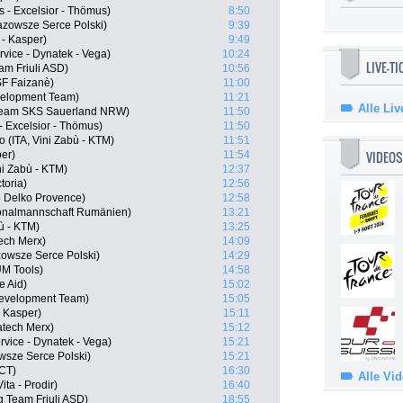
s - Excelsior - Thömus)
8:50
zowsze Serce Polski)
9:39
 - Kasper)
9:49
vice - Dynatek - Vega)
10:24
LIVE-T
am Friuli ASD)
10:56
SF Faizanè)
11:00
velopment Team)
11:21
Alle Liv
Team SKS Sauerland NRW)
11:50
- Excelsior - Thömus)
11:50
 (ITA, Vini Zabù - KTM)
11:51
VIDEOS
per)
11:54
ni Zabù - KTM)
12:37
toria)
12:56
 Delko Provence)
12:58
ionalmannschaft Rumänien)
13:21
ù - KTM)
13:25
ech Merx)
14:09
owsze Serce Polski)
14:29
UM Tools)
14:58
e Aid)
15:02
evelopment Team)
15:05
- Kasper)
15:11
atech Merx)
15:12
rvice - Dynatek - Vega)
15:21
wsze Serce Polski)
15:21
 CT)
16:30
Alle Vi
ita - Prodir)
16:40
ng Team Friuli ASD)
18:55