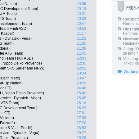
-Up Nation)
20:09
PROFI
CC Development Team)
20:18
o UM Tools)
20:21
ATS Team)
20:33
Radsport 
Development Team)
20:47
Rennen 
 Team Friuli ASD)
20:53
Die Highl
- Kasper)
21:17
Femmes
e - Dynatek - Vega)
21:23
Niewiado
TS Team)
21:35
Respekt 
ctoria)
21:38
Aldag: “
ter ATS Team)
21:45
zu lang “
ing Team Friuli ASD)
22:03
Vollering
, Nippo Delko Provence)
22:35
Trikot
| 08
Team SKS Sauerland NRW)
22:42
Weitere
23:34
atech Merx)
23:47
art-Up Nation)
23:59
loc CT)
24:48
, Nippo Delko Provence)
25:40
ervice - Dynatek - Vega)
25:45
r ATS Team)
26:16
C Development Team)
26:29
oc CT)
27:01
Victoria)
27:08
F Faizanè)
27:20
ore & Vita - Prodir)
28:53
rvice - Dynatek - Vega)
29:27
 Delko Provence)
29:28