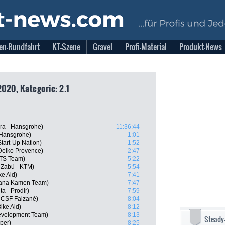
en-Rundfahrt
KT-Szene
Gravel
Profi-Material
Produkt-News
2020, Kategorie: 2.1
ra - Hansgrohe)
11:36:44
 Hansgrohe)
1:01
 Start-Up Nation)
1:52
elko Provence)
2:47
ATS Team)
5:22
 Zabù - KTM)
5:54
e Aid)
7:41
diana Kamen Team)
7:47
a - Prodir)
7:59
ni CSF Faizanè)
8:04
ike Aid)
8:12
evelopment Team)
8:13
Steady
per)
8:25