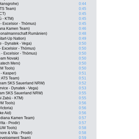
 Hansgrohe)
0:44
ATS Team)
0:45
 CT)
0:45
ù - KTM)
0:45
- Excelsior - Thömus)
0:45
iana Kamen Team)
0:46
tionalmannschaft Rumänien)
0:48
 Start-Up Nation)
0:49
e - Dynatek - Vega)
0:50
- Excelsior - Thömus)
0:50
- Excelsior - Thömus)
0:50
Team Novak)
0:50
atech Merx)
0:50
UM Tools)
0:50
 - Kasper)
0:51
r ATS Team)
0:51
Team SKS Sauerland NRW)
0:52
vice - Dynatek - Vega)
0:53
eam SKS Sauerland NRW)
0:55
ni Zabù - KTM)
0:55
UM Tools)
0:56
ictoria)
0:56
ke Aid)
0:56
idiana Kamen Team)
0:57
ita - Prodir)
0:57
o UM Tools)
0:58
ore & Vita - Prodir)
0:58
evelopment Team)
0:59