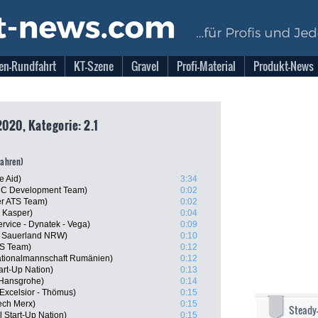
en-Rundfahrt
KT-Szene
Gravel
Profi-Material
Produkt-News
2020, Kategorie: 2.1
fahren)
e Aid)
3:34
CC Development Team)
0:02
er ATS Team)
0:02
- Kasper)
0:04
rvice - Dynatek - Vega)
0:09
S Sauerland NRW)
0:10
TS Team)
0:12
Nationalmannschaft Rumänien)
0:12
art-Up Nation)
0:13
 Hansgrohe)
0:14
 Excelsior - Thömus)
0:15
ech Merx)
0:15
Steady
l Start-Up Nation)
0:15