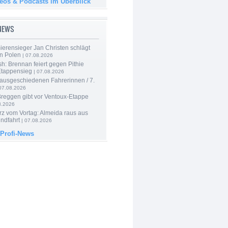
deos & Podcasts im Überblick
-NEWS
ierensieger Jan Christen schlägt
in Polen
| 07.08.2026
sh: Brennan feiert gegen Pithie
Etappensieg
| 07.08.2026
 ausgeschiedenen Fahrerinnen / 7.
07.08.2026
Breggen gibt vor Ventoux-Etappe
8.2026
rz vom Vortag: Almeida raus aus
ndfahrt
| 07.08.2026
 Profi-News