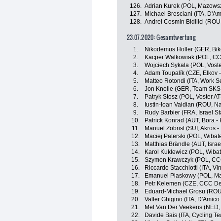
126.
Adrian Kurek (POL, Mazowsz
127.
Michael Bresciani (ITA, D'A
128.
Andrei Cosmin Bidilici (RO
23.07.2020: Gesamtwertung
1.
Nikodemus Holler (GER, Bik
2.
Kacper Walkowiak (POL, C
3.
Wojciech Sykala (POL, Vost
4.
Adam Toupalík (CZE, Elkov 
5.
Matteo Rotondi (ITA, Work Se
6.
Jon Knolle (GER, Team SK
7.
Patryk Stosz (POL, Voster A
8.
Iustin-Ioan Vaidian (ROU, 
9.
Rudy Barbier (FRA, Israel St
10.
Patrick Konrad (AUT, Bora -
11.
Manuel Zobrist (SUI, Akros -
12.
Maciej Paterski (POL, Wibat
13.
Matthias Brändle (AUT, Israe
14.
Karol Kuklewicz (POL, Wiba
15.
Szymon Krawczyk (POL, CC
16.
Riccardo Stacchiotti (ITA, Vi
17.
Emanuel Piaskowy (POL, Ma
18.
Petr Kelemen (CZE, CCC D
19.
Eduard-Michael Grosu (ROU
20.
Valter Ghigino (ITA, D'Amico
21.
Mel Van Der Veekens (NED, 
22.
Davide Bais (ITA, Cycling Te