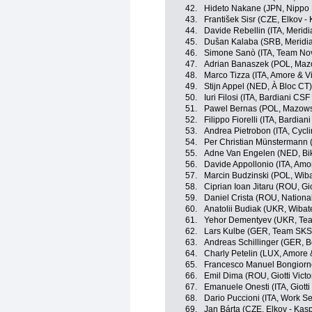
42.
Hideto Nakane (JPN, Nippo
43.
František Sisr (CZE, Elkov -
44.
Davide Rebellin (ITA, Meri
45.
Dušan Kalaba (SRB, Merid
46.
Simone Sanò (ITA, Team No
47.
Adrian Banaszek (POL, Maz
48.
Marco Tizza (ITA, Amore & Vit
49.
Stijn Appel (NED, À Bloc CT)
50.
Iuri Filosi (ITA, Bardiani CS
51.
Pawel Bernas (POL, Mazows
52.
Filippo Fiorelli (ITA, Bardia
53.
Andrea Pietrobon (ITA, Cycl
54.
Per Christian Münstermann
55.
Adne Van Engelen (NED, Bik
56.
Davide Appollonio (ITA, Amor
57.
Marcin Budzinski (POL, Wib
58.
Ciprian Ioan Jitaru (ROU, Giot
59.
Daniel Crista (ROU, Nation
60.
Anatolii Budiak (UKR, Wibat
61.
Yehor Dementyev (UKR, Te
62.
Lars Kulbe (GER, Team SK
63.
Andreas Schillinger (GER, 
64.
Charly Petelin (LUX, Amore &
65.
Francesco Manuel Bongiorno
66.
Emil Dima (ROU, Giotti Victo
67.
Emanuele Onesti (ITA, Giotti 
68.
Dario Puccioni (ITA, Work Se
69.
Jan Bárta (CZE, Elkov - Kas