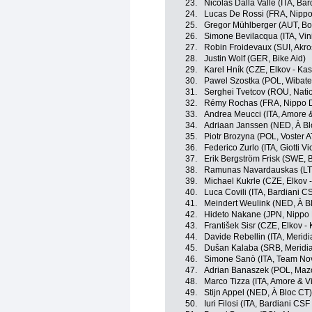
23.
Nicolas Dalla Valle (ITA, Ba
24.
Lucas De Rossi (FRA, Nippo
25.
Gregor Mühlberger (AUT, Bo
26.
Simone Bevilacqua (ITA, Vin
27.
Robin Froidevaux (SUI, Akro
28.
Justin Wolf (GER, Bike Aid)
29.
Karel Hník (CZE, Elkov - Kas
30.
Pawel Szostka (POL, Wibate
31.
Serghei Tvetcov (ROU, Nat
32.
Rémy Rochas (FRA, Nippo D
33.
Andrea Meucci (ITA, Amore & 
34.
Adriaan Janssen (NED, À Bl
35.
Piotr Brozyna (POL, Voster 
36.
Federico Zurlo (ITA, Giotti Vic
37.
Erik Bergström Frisk (SWE, B
38.
Ramunas Navardauskas (LTU
39.
Michael Kukrle (CZE, Elkov 
40.
Luca Covili (ITA, Bardiani C
41.
Meindert Weulink (NED, À B
42.
Hideto Nakane (JPN, Nippo
43.
František Sisr (CZE, Elkov -
44.
Davide Rebellin (ITA, Meri
45.
Dušan Kalaba (SRB, Merid
46.
Simone Sanò (ITA, Team No
47.
Adrian Banaszek (POL, Maz
48.
Marco Tizza (ITA, Amore & Vit
49.
Stijn Appel (NED, À Bloc CT)
50.
Iuri Filosi (ITA, Bardiani CS