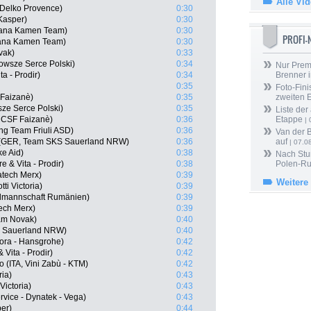
Alle Vi
 Delko Provence)
0:30
 Kasper)
0:30
diana Kamen Team)
0:30
PROFI
iana Kamen Team)
0:30
vak)
0:33
owsze Serce Polski)
0:34
Nur Prem
a - Prodir)
0:34
Brenner 
0:35
Foto-Fini
F Faizanè)
0:35
zweiten 
ze Serce Polski)
0:35
Liste der
ni CSF Faizanè)
0:36
Etappe
| 
ing Team Friuli ASD)
0:36
Van der 
 (GER, Team SKS Sauerland NRW)
0:36
auf
| 07.0
e Aid)
0:38
Nach Stu
e & Vita - Prodir)
0:38
Polen-Ru
atech Merx)
0:39
Weitere
ti Victoria)
0:39
almannschaft Rumänien)
0:39
ech Merx)
0:39
am Novak)
0:40
S Sauerland NRW)
0:40
Bora - Hansgrohe)
0:42
 Vita - Prodir)
0:42
 (ITA, Vini Zabù - KTM)
0:42
ria)
0:43
Victoria)
0:43
rvice - Dynatek - Vega)
0:43
per)
0:44