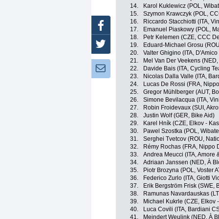
14.
Karol Kuklewicz (POL, Wiba
15.
Szymon Krawczyk (POL, CC
16.
Riccardo Stacchiotti (ITA, Vi
Facebook
17.
Emanuel Piaskowy (POL, Ma
18.
Petr Kelemen (CZE, CCC D
Twitter
19.
Eduard-Michael Grosu (ROU
20.
Valter Ghigino (ITA, D'Amico
21.
Mel Van Der Veekens (NED, 
Newsletter:
22.
Davide Bais (ITA, Cycling Te
23.
Nicolas Dalla Valle (ITA, Ba
24.
Lucas De Rossi (FRA, Nippo
25.
Gregor Mühlberger (AUT, Bo
26.
Simone Bevilacqua (ITA, Vin
27.
Robin Froidevaux (SUI, Akro
28.
Justin Wolf (GER, Bike Aid)
29.
Karel Hník (CZE, Elkov - Kas
30.
Pawel Szostka (POL, Wibate
31.
Serghei Tvetcov (ROU, Nat
32.
Rémy Rochas (FRA, Nippo D
33.
Andrea Meucci (ITA, Amore & 
34.
Adriaan Janssen (NED, À Bl
35.
Piotr Brozyna (POL, Voster 
36.
Federico Zurlo (ITA, Giotti Vic
37.
Erik Bergström Frisk (SWE, B
38.
Ramunas Navardauskas (LTU
39.
Michael Kukrle (CZE, Elkov 
40.
Luca Covili (ITA, Bardiani C
41.
Meindert Weulink (NED, À B