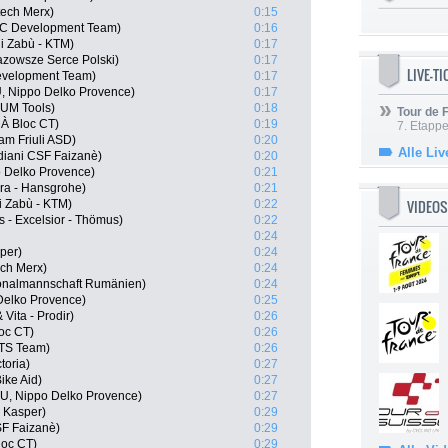
tech Merx)
0:15
C Development Team)
0:16
ni Zabù - KTM)
0:17
zowsze Serce Polski)
0:17
LIVE-T
evelopment Team)
0:17
, Nippo Delko Provence)
0:17
 UM Tools)
0:18
Tour de
À Bloc CT)
0:19
7. Etappe
am Friuli ASD)
0:20
Alle Liv
rdiani CSF Faizanè)
0:20
 Delko Provence)
0:21
ra - Hansgrohe)
0:21
VIDEOS
i Zabù - KTM)
0:22
s - Excelsior - Thömus)
0:22
0:24
per)
0:24
ch Merx)
0:24
ionalmannschaft Rumänien)
0:24
elko Provence)
0:25
Vita - Prodir)
0:26
oc CT)
0:26
ATS Team)
0:26
toria)
0:27
ike Aid)
0:27
, Nippo Delko Provence)
0:27
- Kasper)
0:29
SF Faizanè)
0:29
loc CT)
0:29