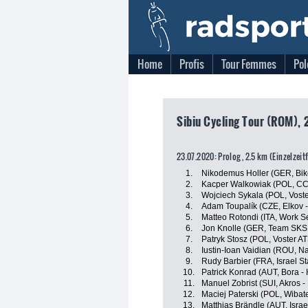
Home
Profis
Tour Femmes
Pol
Sibiu Cycling Tour (ROM), 
23.07.2020: Prolog , 2.5 km (Einzelzeit
1.
Nikodemus Holler (GER, Bik
2.
Kacper Walkowiak (POL, C
3.
Wojciech Sykala (POL, Vost
4.
Adam Toupalík (CZE, Elkov 
5.
Matteo Rotondi (ITA, Work Se
6.
Jon Knolle (GER, Team SK
7.
Patryk Stosz (POL, Voster A
8.
Iustin-Ioan Vaidian (ROU, 
9.
Rudy Barbier (FRA, Israel St
10.
Patrick Konrad (AUT, Bora -
11.
Manuel Zobrist (SUI, Akros -
12.
Maciej Paterski (POL, Wibat
13.
Matthias Brändle (AUT, Israe