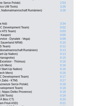
e Serce Polski)
2:53
mico UM Tools)
3:26
U, Nationalmannschaft Rumänien)
3:26
e Aid)
3:34
CC Development Team)
0:02
er ATS Team)
0:03
- Kasper)
0:05
rvice - Dynatek - Vega)
0:09
S Sauerland NRW)
0:10
TS Team)
0:12
Nationalmannschaft Rumänien)
0:13
art-Up Nation)
0:13
 Hansgrohe)
0:15
 Excelsior - Thömus)
0:16
ech Merx)
0:16
l Start-Up Nation)
0:16
tech Merx)
0:16
C Development Team)
0:17
ni Zabù - KTM)
0:17
zowsze Serce Polski)
0:18
evelopment Team)
0:18
, Nippo Delko Provence)
0:18
 UM Tools)
0:18
À Bloc CT)
0:20
am Friuli ASD)
0:21