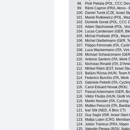
98.
Piotr Pekala (POL, CCC De
99.
Rémi Capron (FRA, Akros - E
100.
Daniel Turek (CZE, Israel St
101.
Marek Rutkiewicz (POL, Maz
102.
Dominik Gorak (POL, CCC 
103.
Adam Stachowiak (POL, Vos
104.
Lucas Carstensen (GER, Bik
105.
Michal Podlaski (POL, Mazo
106.
Michel Gießelmann (GER, 
107.
Filippo Ferronato (ITA, Cycl
108.
Luca Wackermann (ITA, Vini
109.
Michael Schwarzmann (GER,
110.
Antonio Santoro (ITA, Work S
111.
Nicholas Rinaldi (ITA, D'Am
112.
Mihkel Räim (EST, Israel Sta
113.
Balázs Rózsa (HUN, Team 
114.
Federico Burchio (ITA, Work 
115.
Gabriele Petrelli (ITA, Cycli
116.
Carol-Eduard Novak (ROU,
117.
Pascal Ackermann (GER, Bo
118.
Viktor Filutás (HUN, Giotti Vi
119.
Martin Nessler (ITA, Cycling
120.
Matteo Pelucchi (ITA, Bardi
121.
Ivar Slik (NED, À Bloc CT)
122.
Guy Sagiv (ISR, Israel Start
123.
Matija Lojen (CRO, Meridi
124.
Julien Trarieux (FRA, Nippo
125.
Valentin Plesea (ROU, Nati