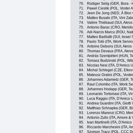
70.
Rüdiger Selig (GER, Bora -
71.
Pawel Cieslik (POL, Voster 
72.
Jeen De Jong (NED, À Bloc
73.
Matteo Busato (ITA, Vini Zab
74.
Valère Thiébaud (SUI, Akros 
75.
Antonio Barac (CRO, Merid
76.
Adi-Narcis Marcu (ROU, Na
77.
Matteo Badilatti (SUI, Israel
78.
Paolo Totò (ITA, Work Servic
79.
Antoine Debons (SUI, Akros 
80.
Thomas Devaux (FRA, Akros 
81.
András Szentpéteri (HUN, 
82.
Tomasz Budzinski (POL, Wib
83.
Nicolas Nesi (ITA, D'Amico 
84.
Michal Schlegel (CZE, Elkov
85.
Mateusz Grabis (POL, Voste
86.
Johannes Adamietz (GER, 
87.
Raul Colombo (ITA, Work Ser
88.
Johannes Hodapp (GER, T
89.
Leonardo Tortomasi (ITA, Vi
90.
Luca Raggio (ITA, D'Amico 
91.
Andrea Guardini (ITA, Giotti V
92.
Matthias Schnapka (GER, Bi
93.
Lorenzo Marenzi (CRO, Mer
94.
Antonio Zullo (ITA, Amore & V
95.
Ivan Martinelli (ITA, D'Amic
96.
Riccardo Marchesini (ITA, Am
97.
Szymon Tracz (POL, CCC D