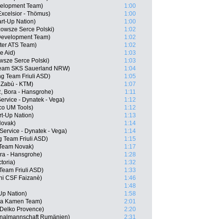
velopment Team)
1:00
xcelsior - Thömus)
1:00
art-Up Nation)
1:00
owsze Serce Polski)
1:02
Development Team)
1:02
ter ATS Team)
1:02
e Aid)
1:03
wsze Serce Polski)
1:03
Team SKS Sauerland NRW)
1:04
ing Team Friuli ASD)
1:05
 Zabù - KTM)
1:07
 Bora - Hansgrohe)
1:11
ervice - Dynatek - Vega)
1:12
ico UM Tools)
1:12
rt-Up Nation)
1:13
Novak)
1:14
Service - Dynatek - Vega)
1:14
ng Team Friuli ASD)
1:15
 Team Novak)
1:17
ra - Hansgrohe)
1:28
ctoria)
1:32
 Team Friuli ASD)
1:33
ani CSF Faizanè)
1:46
1:48
-Up Nation)
1:58
ana Kamen Team)
2:01
 Delko Provence)
2:20
onalmannschaft Rumänien)
2:31