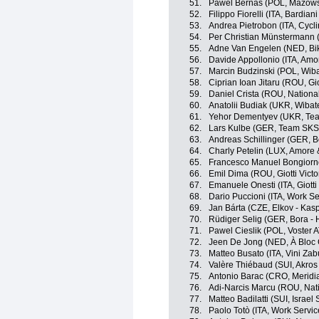
51.
Pawel Bernas (POL, Mazows
52.
Filippo Fiorelli (ITA, Bardia
53.
Andrea Pietrobon (ITA, Cycl
54.
Per Christian Münstermann
55.
Adne Van Engelen (NED, Bik
56.
Davide Appollonio (ITA, Amor
57.
Marcin Budzinski (POL, Wib
58.
Ciprian Ioan Jitaru (ROU, Giot
59.
Daniel Crista (ROU, Nation
60.
Anatolii Budiak (UKR, Wibat
61.
Yehor Dementyev (UKR, Te
62.
Lars Kulbe (GER, Team SK
63.
Andreas Schillinger (GER, 
64.
Charly Petelin (LUX, Amore &
65.
Francesco Manuel Bongiorno
66.
Emil Dima (ROU, Giotti Victo
67.
Emanuele Onesti (ITA, Giotti 
68.
Dario Puccioni (ITA, Work Se
69.
Jan Bárta (CZE, Elkov - Kas
70.
Rüdiger Selig (GER, Bora -
71.
Pawel Cieslik (POL, Voster 
72.
Jeen De Jong (NED, À Bloc
73.
Matteo Busato (ITA, Vini Zab
74.
Valère Thiébaud (SUI, Akros 
75.
Antonio Barac (CRO, Merid
76.
Adi-Narcis Marcu (ROU, Na
77.
Matteo Badilatti (SUI, Israel
78.
Paolo Totò (ITA, Work Servic