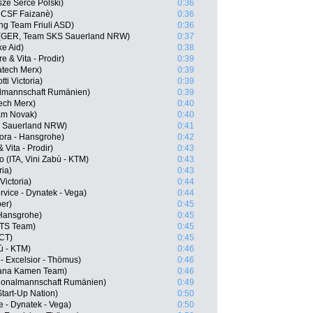
ze Serce Polski)
0:36
ni CSF Faizanè)
0:36
ing Team Friuli ASD)
0:36
 (GER, Team SKS Sauerland NRW)
0:37
e Aid)
0:38
e & Vita - Prodir)
0:39
atech Merx)
0:39
ti Victoria)
0:39
almannschaft Rumänien)
0:39
ech Merx)
0:40
am Novak)
0:40
S Sauerland NRW)
0:41
Bora - Hansgrohe)
0:42
 Vita - Prodir)
0:43
 (ITA, Vini Zabù - KTM)
0:43
ria)
0:43
Victoria)
0:44
rvice - Dynatek - Vega)
0:44
per)
0:45
 Hansgrohe)
0:45
ATS Team)
0:45
 CT)
0:45
ù - KTM)
0:46
- Excelsior - Thömus)
0:46
iana Kamen Team)
0:46
tionalmannschaft Rumänien)
0:49
 Start-Up Nation)
0:50
e - Dynatek - Vega)
0:50