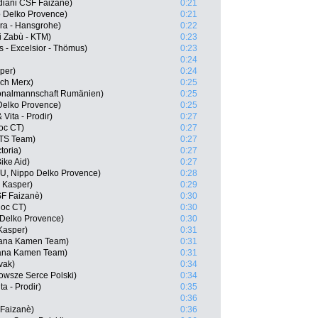
rdiani CSF Faizanè)
0:21
 Delko Provence)
0:21
ra - Hansgrohe)
0:22
i Zabù - KTM)
0:23
s - Excelsior - Thömus)
0:23
0:24
per)
0:24
ch Merx)
0:25
ionalmannschaft Rumänien)
0:25
elko Provence)
0:25
Vita - Prodir)
0:27
oc CT)
0:27
ATS Team)
0:27
toria)
0:27
ike Aid)
0:27
, Nippo Delko Provence)
0:28
- Kasper)
0:29
SF Faizanè)
0:30
loc CT)
0:30
 Delko Provence)
0:30
 Kasper)
0:31
diana Kamen Team)
0:31
iana Kamen Team)
0:31
vak)
0:34
owsze Serce Polski)
0:34
a - Prodir)
0:35
0:36
F Faizanè)
0:36