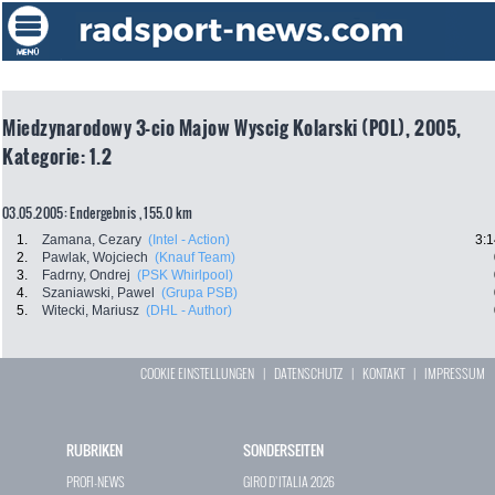
Miedzynarodowy 3-cio Majow Wyscig Kolarski (POL), 2005,
Kategorie: 1.2
03.05.2005: Endergebnis , 155.0 km
1.
Zamana, Cezary
(Intel - Action)
3:1
2.
Pawlak, Wojciech
(Knauf Team)
3.
Fadrny, Ondrej
(PSK Whirlpool)
4.
Szaniawski, Pawel
(Grupa PSB)
5.
Witecki, Mariusz
(DHL - Author)
COOKIE EINSTELLUNGEN
|
DATENSCHUTZ
|
KONTAKT
|
IMPRESSUM
RUBRIKEN
SONDERSEITEN
PROFI-NEWS
GIRO D`ITALIA 2026