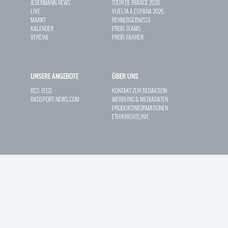
JEDERMANN-NEWS
TOUR DE FRANCE 2026
LIVE
VUELTA A ESPAÑA 2026
MARKT
RENNERGEBNISSE
KALENDER
PROFI-TEAMS
VEREINE
PROFI-FAHRER
UNSERE ANGEBOTE
ÜBER UNS
RSS-FEED
KONTAKT ZUR REDAKTION
RADSPORT-NEWS.COM
WERBUNG & MEDIADATEN
PRODUKTINFORMATIONEN
ETHIKRICHTLINIE