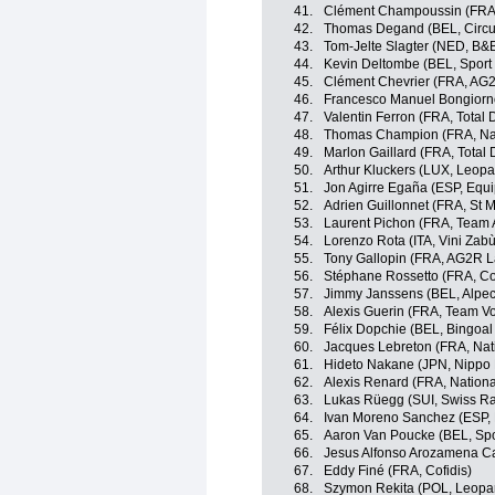
41.
Clément Champoussin (FRA
42.
Thomas Degand (BEL, Circus
43.
Tom-Jelte Slagter (NED, B&B
44.
Kevin Deltombe (BEL, Sport 
45.
Clément Chevrier (FRA, AG
46.
Francesco Manuel Bongiorno
47.
Valentin Ferron (FRA, Total 
48.
Thomas Champion (FRA, Nat
49.
Marlon Gaillard (FRA, Total 
50.
Arthur Kluckers (LUX, Leopa
51.
Jon Agirre Egaña (ESP, Equ
52.
Adrien Guillonnet (FRA, St M
53.
Laurent Pichon (FRA, Team 
54.
Lorenzo Rota (ITA, Vini Zab
55.
Tony Gallopin (FRA, AG2R L
56.
Stéphane Rossetto (FRA, Cof
57.
Jimmy Janssens (BEL, Alpeci
58.
Alexis Guerin (FRA, Team Vo
59.
Félix Dopchie (BEL, Bingoal
60.
Jacques Lebreton (FRA, Nat
61.
Hideto Nakane (JPN, Nippo
62.
Alexis Renard (FRA, Nation
63.
Lukas Rüegg (SUI, Swiss R
64.
Ivan Moreno Sanchez (ESP,
65.
Aaron Van Poucke (BEL, Spo
66.
Jesus Alfonso Arozamena Ca
67.
Eddy Finé (FRA, Cofidis)
68.
Szymon Rekita (POL, Leopar