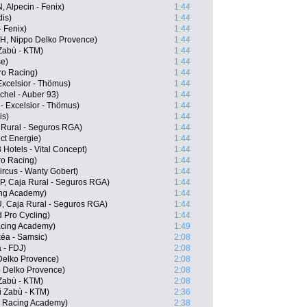
Alpecin - Fenix)
1:44
is)
1:44
 Fenix)
1:44
TH, Nippo Delko Provence)
1:44
 Zabù - KTM)
1:44
se)
1:44
ro Racing)
1:44
xcelsior - Thömus)
1:44
chel - Auber 93)
1:44
- Excelsior - Thömus)
1:44
is)
1:44
a Rural - Seguros RGA)
1:44
ect Energie)
1:44
Hotels - Vital Concept)
1:44
ro Racing)
1:44
rcus - Wanty Gobert)
1:44
P, Caja Rural - Seguros RGA)
1:44
ing Academy)
1:44
U, Caja Rural - Seguros RGA)
1:44
 Pro Cycling)
1:44
Racing Academy)
1:49
kéa - Samsic)
2:08
 - FDJ)
2:08
elko Provence)
2:08
 Delko Provence)
2:08
 Zabù - KTM)
2:08
i Zabù - KTM)
2:36
s Racing Academy)
2:38