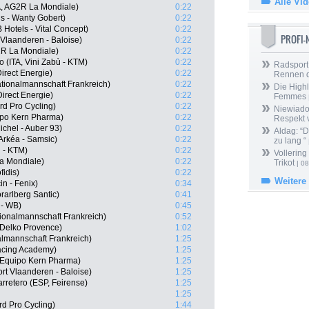
Alle Vi
, AG2R La Mondiale)
0:22
 - Wanty Gobert)
0:22
 Hotels - Vital Concept)
0:22
PROFI
Vlaanderen - Baloise)
0:22
2R La Mondiale)
0:22
 (ITA, Vini Zabù - KTM)
0:22
Radsport 
Direct Energie)
0:22
Rennen 
ionalmannschaft Frankreich)
0:22
Die Highl
Direct Energie)
0:22
Femmes
rd Pro Cycling)
0:22
Niewiado
ipo Kern Pharma)
0:22
Respekt 
ichel - Auber 93)
0:22
Aldag: “
Arkéa - Samsic)
0:22
zu lang “
ù - KTM)
0:22
Vollering
a Mondiale)
0:22
Trikot
| 08
idis)
0:22
Weitere
n - Fenix)
0:34
rarlberg Santic)
0:41
 - WB)
0:45
ionalmannschaft Frankreich)
0:52
 Delko Provence)
1:02
almannschaft Frankreich)
1:25
acing Academy)
1:25
 Equipo Kern Pharma)
1:25
rt Vlaanderen - Baloise)
1:25
rretero (ESP, Feirense)
1:25
1:25
d Pro Cycling)
1:44