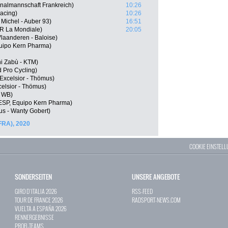
onalmannschaft Frankreich)
10:26
acing)
10:26
 Michel - Auber 93)
16:51
R La Mondiale)
20:05
laanderen - Baloise)
uipo Kern Pharma)
ni Zabù - KTM)
d Pro Cycling)
 Excelsior - Thömus)
celsior - Thömus)
- WB)
(ESP, Equipo Kern Pharma)
us - Wanty Gobert)
FRA), 2020
COOKIE EINSTEL
SONDERSEITEN
UNSERE ANGEBOTE
GIRO D`ITALIA 2026
RSS-FEED
TOUR DE FRANCE 2026
RADSPORT-NEWS.COM
VUELTA A ESPAÑA 2026
RENNERGEBNISSE
PROFI-TEAMS