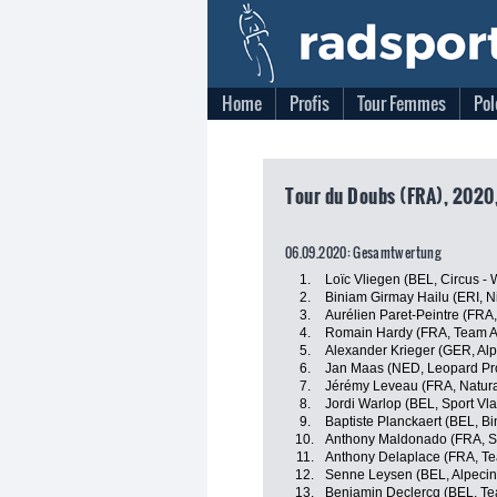
Home
Profis
Tour Femmes
Pol
Tour du Doubs (FRA), 2020,
06.09.2020: Gesamtwertung
1.
Loïc Vliegen (BEL, Circus -
2.
Biniam Girmay Hailu (ERI, 
3.
Aurélien Paret-Peintre (FR
4.
Romain Hardy (FRA, Team A
5.
Alexander Krieger (GER, Alp
6.
Jan Maas (NED, Leopard Pro
7.
Jérémy Leveau (FRA, Natura4
8.
Jordi Warlop (BEL, Sport Vl
9.
Baptiste Planckaert (BEL, B
10.
Anthony Maldonado (FRA, St
11.
Anthony Delaplace (FRA, Te
12.
Senne Leysen (BEL, Alpecin 
13.
Benjamin Declercq (BEL, Te