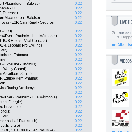
rt Vlaanderen - Baloise)
0:22
upama - FDJ)
0:22
P, Feirense)
0:22
rt Vlaanderen - Baloise)
0:22
LIVE-T
novas (ESP, Caja Rural - Seguros
0:22
 - FDJ)
0:22
Tour de
a4Ever - Roubaix - Lille Métropole)
0:22
9. Etappe
 B&B Hotels - Vital Concept)
0:22
Alle Liv
DEN, Leopard Pro Cycling)
0:22
- WB)
0:22
xcelsior - Thömus)
0:22
ing)
0:22
VIDEOS
s - Excelsior - Thömus)
0:22
 - Wanty Gobert)
0:22
 Vorarlberg Santic)
0:22
SP, Equipo Kern Pharma)
0:22
 WB)
0:22
wiss Racing Academy)
0:22
0:22
a4Ever - Roubaix - Lille Métropole)
0:22
irect Energie)
0:22
lko Provence)
0:22
fidis)
0:22
 - WB)
0:22
lmannschaft Frankreich)
0:22
rect Energie)
0:22
 (COL, Caja Rural - Seguros RGA)
0:22