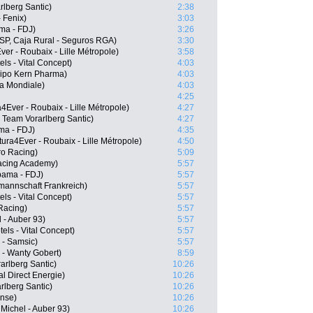
rlberg Santic)
2:38
- Fenix)
3:03
ma - FDJ)
3:26
SP, Caja Rural - Seguros RGA)
3:30
er - Roubaix - Lille Métropole)
3:58
els - Vital Concept)
4:03
uipo Kern Pharma)
4:03
a Mondiale)
4:03
4:25
Ever - Roubaix - Lille Métropole)
4:27
Team Vorarlberg Santic)
4:27
ma - FDJ)
4:35
ura4Ever - Roubaix - Lille Métropole)
4:50
ro Racing)
5:09
acing Academy)
5:57
pama - FDJ)
5:57
mannschaft Frankreich)
5:57
s - Vital Concept)
5:57
Racing)
5:57
 - Auber 93)
5:57
ls - Vital Concept)
5:57
 - Samsic)
5:57
 - Wanty Gobert)
8:59
arlberg Santic)
10:26
al Direct Energie)
10:26
rlberg Santic)
10:26
ense)
10:26
Michel - Auber 93)
10:26