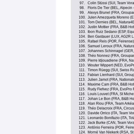
97.
Colin Stüssi (SUI, Team Vora
98.
Floris De Tier (BEL, Alpecin 
99.
Alexys Brunel (FRA, Groupa
100.
Julen Amezqueta Moreno (E
101.
Tom Dernies (BEL, Natura4Ev
102.
Justin Mottier (FRA, B&B Hot
103.
Ibon Ruiz Sedano (ESP, Eq
104.
Ben Gastauer (LUX, AG2R L
105.
Rafael Reis (POR, Feirense)
106.
Samuel Leroux (FRA, Natura4
107.
Johannes Schinnagel (GER, 
108.
Théo Nonnez (FRA, Groupa
109.
Pierre Idjouadiene (FRA, Nat
110.
Wouter Wippert (NED, EvoP
111.
Timon Rüegg (SUI, Swiss R
112.
Fabian Lienhard (SUI, Grou
113.
Julien Jamot (FRA, National
114.
Maxime Cam (FRA, B&B Hotel
115.
Rudy Fiefvez (FRA, EvoPro 
116.
Louis Louvet (FRA, St Michel
117.
Johan Le Bon (FRA, B&B Hote
118.
Alan Riou (FRA, Team Arkéa
119.
Théo Delacroix (FRA, Circus
120.
Davide Orrico (ITA, Team Vor
121.
Leonardo Bonifazio (ITA, Tot
122.
Jack Burke (CAN, Team Vora
123.
António Ferreira (POR, Feir
124.
Morné Van Niekerk (RSA, St 