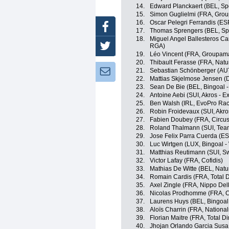
14.
Edward Planckaert (BEL, Spo
15.
Simon Guglielmi (FRA, Gro
16.
Oscar Pelegri Ferrandis (ES
Facebook
17.
Thomas Sprengers (BEL, Spo
18.
Miguel Angel Ballesteros Ca
RGA)
Twitter
19.
Léo Vincent (FRA, Groupama
20.
Thibault Ferasse (FRA, Natur
21.
Sebastian Schönberger (AUT,
Newsletter:
22.
Mattias Skjelmose Jensen (
23.
Sean De Bie (BEL, Bingoal 
24.
Antoine Aebi (SUI, Akros - E
25.
Ben Walsh (IRL, EvoPro Rac
26.
Robin Froidevaux (SUI, Akro
27.
Fabien Doubey (FRA, Circus
28.
Roland Thalmann (SUI, Team
29.
Jose Felix Parra Cuerda (E
30.
Luc Wirtgen (LUX, Bingoal -
31.
Matthias Reutimann (SUI, S
32.
Victor Lafay (FRA, Cofidis)
33.
Mathias De Witte (BEL, Natur
34.
Romain Cardis (FRA, Total D
35.
Axel Zingle (FRA, Nippo De
36.
Nicolas Prodhomme (FRA, Co
37.
Laurens Huys (BEL, Bingoal
38.
Aloïs Charrin (FRA, Nationa
39.
Florian Maitre (FRA, Total Di
40.
Jhojan Orlando Garcia Susa