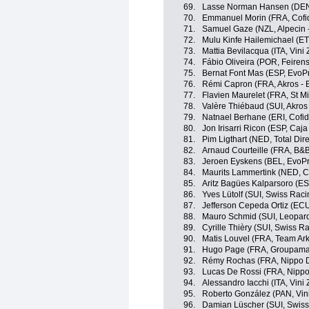
69.
Lasse Norman Hansen (DEN, 
70.
Emmanuel Morin (FRA, Cofid
71.
Samuel Gaze (NZL, Alpecin -
72.
Mulu Kinfe Hailemichael (E
73.
Mattia Bevilacqua (ITA, Vini
74.
Fábio Oliveira (POR, Feiren
75.
Bernat Font Mas (ESP, EvoP
76.
Rémi Capron (FRA, Akros - E
77.
Flavien Maurelet (FRA, St Mi
78.
Valère Thiébaud (SUI, Akros 
79.
Natnael Berhane (ERI, Cofid
80.
Jon Irisarri Ricon (ESP, Caj
81.
Pim Ligthart (NED, Total Dir
82.
Arnaud Courteille (FRA, B&B 
83.
Jeroen Eyskens (BEL, EvoP
84.
Maurits Lammertink (NED, Ci
85.
Aritz Bagües Kalparsoro (ES
86.
Yves Lütolf (SUI, Swiss Rac
87.
Jefferson Cepeda Ortiz (EC
88.
Mauro Schmid (SUI, Leopard
89.
Cyrille Thièry (SUI, Swiss 
90.
Matis Louvel (FRA, Team Ar
91.
Hugo Page (FRA, Groupama
92.
Rémy Rochas (FRA, Nippo D
93.
Lucas De Rossi (FRA, Nippo
94.
Alessandro Iacchi (ITA, Vini
95.
Roberto González (PAN, Vin
96.
Damian Lüscher (SUI, Swis