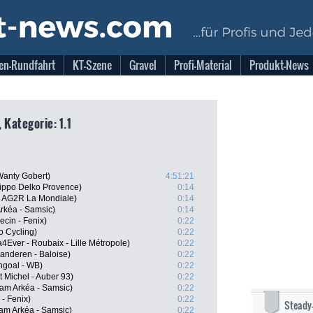
en-Rundfahrt
KT-Szene
Gravel
Profi-Material
Produkt-News
 Kategorie: 1.1
 Wanty Gobert)
4:51:21
Nippo Delko Provence)
0:14
A, AG2R La Mondiale)
0:14
rkéa - Samsic)
0:14
ecin - Fenix)
0:22
 Cycling)
0:22
Ever - Roubaix - Lille Métropole)
0:22
aanderen - Baloise)
0:22
ingoal - WB)
0:22
 Michel - Auber 93)
0:22
am Arkéa - Samsic)
0:22
- Fenix)
0:22
Steady
am Arkéa - Samsic)
0:22