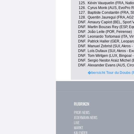
125.
Kévin Vauquelin (FRA, Nati
126.
Cyrus Monk (AUS, EvoPro R
127.
Baptiste Constantin (FRA, St
128.
Quentin Jauregui (FRA, AG2
DNF.
Amaury Capiot (BEL, Sport V
DNF.
Martin Bouzas Rey (ESP, Eq
DNF.
João Leite (POR, Feirense)
DNF.
Leonardo Tortomasi (ITA, Vi
DNF.
Patrick Haller (GER, Leopar
DNF.
Manuel Zobrist (SUI, Akros -
DNF.
Loïs Dufaux (SUI, Akros - Ex
DNF.
Tom Wirtgen (LUX, Bingoal 
DNF.
Sergio Nestor Araiz Michel 
DNF.
Alexander Evans (AUS, Circ
�bersicht Tour du Doubs (
RUBRIKEN
PROFI-NEWS
JEDERMANN-NEWS
LIVE
MARKT
KALENDER