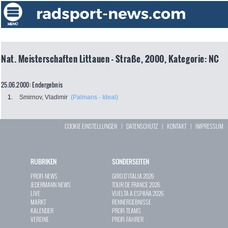
Nat. Meisterschaften Littauen - Straße, 2000, Kategorie: NC
25.06.2000: Endergebnis
1.
Smirnov, Vladimir
(Palmans - Ideal)
COOKIE EINSTELLUNGEN
|
DATENSCHUTZ
|
KONTAKT
|
IMPRESSUM
RUBRIKEN
SONDERSEITEN
PROFI-NEWS
GIRO D`ITALIA 2026
JEDERMANN-NEWS
TOUR DE FRANCE 2026
LIVE
VUELTA A ESPAÑA 2026
MARKT
RENNERGEBNISSE
KALENDER
PROFI-TEAMS
VEREINE
PROFI-FAHRER