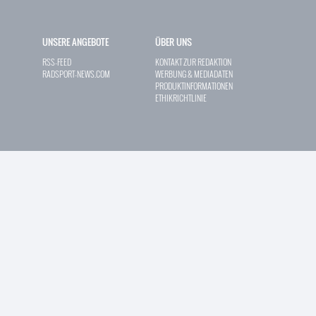
UNSERE ANGEBOTE
ÜBER UNS
RSS-FEED
KONTAKT ZUR REDAKTION
RADSPORT-NEWS.COM
WERBUNG & MEDIADATEN
PRODUKTINFORMATIONEN
ETHIKRICHTLINIE