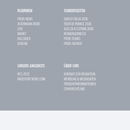
RUBRIKEN
SONDERSEITEN
PROFI-NEWS
GIRO D`ITALIA 2026
JEDERMANN-NEWS
TOUR DE FRANCE 2026
LIVE
VUELTA A ESPAÑA 2026
MARKT
RENNERGEBNISSE
KALENDER
PROFI-TEAMS
VEREINE
PROFI-FAHRER
UNSERE ANGEBOTE
ÜBER UNS
RSS-FEED
KONTAKT ZUR REDAKTION
RADSPORT-NEWS.COM
WERBUNG & MEDIADATEN
PRODUKTINFORMATIONEN
ETHIKRICHTLINIE