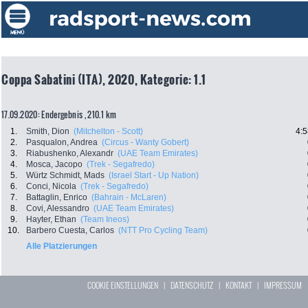
Coppa Sabatini (ITA), 2020, Kategorie: 1.1
17.09.2020: Endergebnis , 210.1 km
1.
Smith, Dion
(Mitchelton - Scott)
4:5
2.
Pasqualon, Andrea
(Circus - Wanty Gobert)
3.
Riabushenko, Alexandr
(UAE Team Emirates)
4.
Mosca, Jacopo
(Trek - Segafredo)
5.
Würtz Schmidt, Mads
(Israel Start - Up Nation)
6.
Conci, Nicola
(Trek - Segafredo)
7.
Battaglin, Enrico
(Bahrain - McLaren)
8.
Covi, Alessandro
(UAE Team Emirates)
9.
Hayter, Ethan
(Team Ineos)
10.
Barbero Cuesta, Carlos
(NTT Pro Cycling Team)
Alle Platzierungen
COOKIE EINSTELLUNGEN
|
DATENSCHUTZ
|
KONTAKT
|
IMPRESSUM