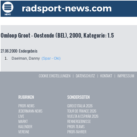
Omloop Groot - Oostende (BEL), 2000, Kategorie: 1.5
27.06.2000: Endergebnis
1.
Daelman, Danny
(Spar - Oki)
COOKIE EINSTELLUNGEN
|
DATENSCHUTZ
|
KONTAKT
|
IMPRESSUM
RUBRIKEN
SONDERSEITEN
PROFI-NEWS
GIRO D`ITALIA 2026
JEDERMANN-NEWS
TOUR DE FRANCE 2026
LIVE
VUELTA A ESPAÑA 2026
MARKT
RENNERGEBNISSE
KALENDER
PROFI-TEAMS
VEREINE
PROFI-FAHRER