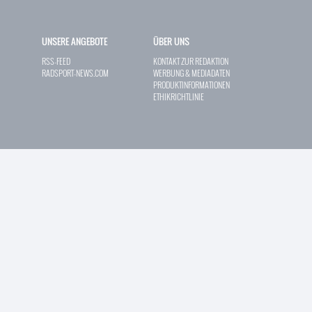
UNSERE ANGEBOTE
ÜBER UNS
RSS-FEED
KONTAKT ZUR REDAKTION
RADSPORT-NEWS.COM
WERBUNG & MEDIADATEN
PRODUKTINFORMATIONEN
ETHIKRICHTLINIE