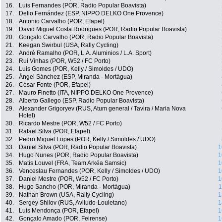
16.
Luis Fernandes (POR, Radio Popular Boavista)
17.
Delio Fernández (ESP, NIPPO DELKO One Provence)
18.
Antonio Carvalho (POR, Efapel)
19.
David Miguel Costa Rodrigues (POR, Radio Popular Boavista)
20.
Gonçalo Carvalho (POR, Radio Popular Boavista)
21.
Keegan Swirbul (USA, Rally Cycling)
22.
André Ramalho (POR, L.A. Aluminios / L.A. Sport)
23.
Rui Vinhas (POR, W52 / FC Porto)
24.
Luis Gomes (POR, Kelly / Simoldes / UDO)
25.
Ángel Sánchez (ESP, Miranda - Mortágua)
26.
César Fonte (POR, Efapel)
27.
Mauro Finetto (ITA, NIPPO DELKO One Provence)
28.
Alberto Gallego (ESP, Radio Popular Boavista)
29.
Alexander Grigoryev (RUS, Atum general / Tavira / Maria Nova
Hotel)
30.
Ricardo Mestre (POR, W52 / FC Porto)
31.
Rafael Silva (POR, Efapel)
32.
Pedro Miguel Lopes (POR, Kelly / Simoldes / UDO)
33.
Daniel Silva (POR, Radio Popular Boavista)
1
34.
Hugo Nunes (POR, Radio Popular Boavista)
1
35.
Matis Louvel (FRA, Team Arkéa Samsic)
1
36.
Venceslau Fernandes (POR, Kelly / Simoldes / UDO)
1
37.
Daniel Mestre (POR, W52 / FC Porto)
1
38.
Hugo Sancho (POR, Miranda - Mortágua)
1
39.
Nathan Brown (USA, Rally Cycling)
1
40.
Sergey Shilov (RUS, Aviludo-Louletano)
1
41.
Luís Mendonça (POR, Efapel)
1
42.
Gonçalo Amado (POR, Feirense)
1