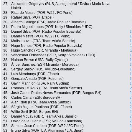
27.
Alexander Grigoryev (RUS, Atum general / Tavira / Maria Nova
Hotel)
28.
Ricardo Mestre (POR, W52 / FC Porto)
29.
Rafael Silva (POR, Efapel)
30.
Alberto Gallego (ESP, Radio Popular Boavista)
31.
Pedro Miguel Lopes (POR, Kelly / Simoldes / UDO)
32.
Daniel Silva (POR, Radio Popular Boavista)
1
33.
Daniel Mestre (POR, W52 / FC Porto)
1
34.
Matis Louvel (FRA, Team Arkéa Samsic)
1
35.
Hugo Nunes (POR, Radio Popular Boavista)
1
36.
Hugo Sancho (POR, Miranda - Mortágua)
1
37.
Venceslau Fernandes (POR, Kelly / Simoldes / UDO)
1
38.
Nathan Brown (USA, Rally Cycling)
1
39.
Ángel Sánchez (ESP, Miranda - Mortágua)
1
40.
Sergey Shilov (RUS, Aviludo-Louletano)
1
41.
Luís Mendonça (POR, Efapel)
1
42.
Gonçalo Amado (POR, Feirense)
1
43.
Gavin Mannion (USA, Rally Cycling)
1
44.
Romain Le Roux (FRA, Team Arkéa Samsic)
2
45.
José Carlos Prates Neves Fernandes (POR, Burgos-BH)
2
46.
Carlos Canal (ESP, Burgos-BH)
2
47.
Alan Riou (FRA, Team Arkéa Samsic)
2
48.
Sérgio Miguel Paulinho (POR, Efapel)
2
49.
Willie Smit (RSA, Burgos-BH)
2
50.
Daniel McLay (GBR, Team Arkéa Samsic)
2
51.
David de la Fuente (ESP, Aviludo-Louletano)
2
52.
Samuel José Caldeira (POR, W52 / FC Porto)
2
53.
Bruno Silva (POR, L.A. Aluminios / L.A. Sport)
2