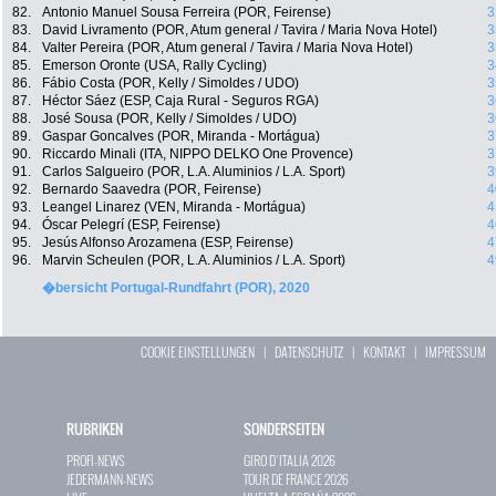
82.
Antonio Manuel Sousa Ferreira (POR, Feirense)
3
83.
David Livramento (POR, Atum general / Tavira / Maria Nova Hotel)
3
84.
Valter Pereira (POR, Atum general / Tavira / Maria Nova Hotel)
3
85.
Emerson Oronte (USA, Rally Cycling)
3
86.
Fábio Costa (POR, Kelly / Simoldes / UDO)
3
87.
Héctor Sáez (ESP, Caja Rural - Seguros RGA)
3
88.
José Sousa (POR, Kelly / Simoldes / UDO)
3
89.
Gaspar Goncalves (POR, Miranda - Mortágua)
3
90.
Riccardo Minali (ITA, NIPPO DELKO One Provence)
3
91.
Carlos Salgueiro (POR, L.A. Aluminios / L.A. Sport)
3
92.
Bernardo Saavedra (POR, Feirense)
4
93.
Leangel Linarez (VEN, Miranda - Mortágua)
4
94.
Óscar Pelegrí (ESP, Feirense)
4
95.
Jesús Alfonso Arozamena (ESP, Feirense)
4
96.
Marvin Scheulen (POR, L.A. Aluminios / L.A. Sport)
4
�bersicht Portugal-Rundfahrt (POR), 2020
COOKIE EINSTELLUNGEN
|
DATENSCHUTZ
|
KONTAKT
|
IMPRESSUM
RUBRIKEN
SONDERSEITEN
PROFI-NEWS
GIRO D`ITALIA 2026
JEDERMANN-NEWS
TOUR DE FRANCE 2026