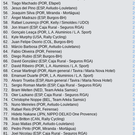
54.
Tiago Machado (POR, Efapel)
2
55.
Jesus del Pino (ESP, Aviludo-Louletano)
2
56.
Joaquim Silva (POR, Miranda - Mortágua)
2
57.
Ángel Madrazo (ESP, Burgos-BH)
2
58.
Rafael Lourenço (POR, Kelly / Simoldes / UDO)
2
59.
Jon Irisarri (ESP, Caja Rural - Seguros RGA)
2
60.
Gonçalo Leaça (POR, L.A. Aluminios / L.A. Sport)
2
61.
Kyle Murphy (USA, Rally Cycling)
2
62.
Juan Felipe Osorio (COL, Burgos-BH)
2
63.
Márcio Barbosa (POR, Aviludo-Louletano)
2
64.
Fabio Oliveira (POR, Feirense)
2
65.
Diego Rubio (ESP, Burgos-BH)
2
66.
David González (ESP, Caja Rural - Seguros RGA)
2
67.
David Ribeiro (POR, L.A. Aluminios / L.A. Sport)
2
68.
Cesar Martingil (POR, Atum general / Tavira / Maria Nova Hotel)
2
69.
Emanuel Duarte (POR, L.A. Aluminios / L.A. Sport)
2
70.
Alvaro Trueba (ESP, Atum general / Tavira / Maria Nova Hotel)
2
71.
Sergio Roman Martín (ESP, Caja Rural - Seguros RGA)
2
72.
Bram Welten (NED, Team Arkéa Samsic)
2
73.
Oier Lazkano (ESP, Caja Rural - Seguros RGA)
2
74.
Christophe Noppe (BEL, Team Arkéa Samsic)
3
75.
Nuno Meireles (POR, Aviludo-Louletano)
3
76.
Rafael Reis (POR, Feirense)
3
77.
Hideto Nakane (JPN, NIPPO DELKO One Provence)
3
78.
Rob Britton (CAN, Rally Cycling)
3
79.
Joao Matias (POR, Aviludo-Louletano)
3
80.
Pedro Pinto (POR, Miranda - Mortágua)
3
81.
Joel Nicolau (ESP, Caja Rural - Seguros RGA)
3