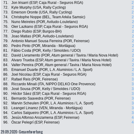
71.
Jon Irisarri (ESP, Caja Rural - Seguros RGA)
2
72.
Kyle Murphy (USA, Rally Cycling)
2
73.
Emerson Oronte (USA, Rally Cycling)
2
74.
Christophe Noppe (BEL, Team Arkéa Samsic)
2
75.
Nuno Meireles (POR, Aviludo-Louletano)
2
76.
Oier Lazkano (ESP, Caja Rural - Seguros RGA)
2
77.
Diego Rubio (ESP, Burgos-BH)
2
78.
Joao Matias (POR, Aviludo-Louletano)
2
79.
Antonio Manuel Sousa Ferreira (POR, Feirense)
2
80.
Pedro Pinto (POR, Miranda - Mortágua)
2
81.
Fábio Costa (POR, Kelly / Simoldes / UDO)
2
82.
David Livramento (POR, Atum general / Tavira / Maria Nova Hotel)
2
83.
Alvaro Trueba (ESP, Atum general / Tavira / Maria Nova Hotel)
2
84.
Valter Pereira (POR, Atum general / Tavira / Maria Nova Hotel)
2
85.
Emanuel Duarte (POR, L.A. Aluminios / L.A. Sport)
2
86.
Joel Nicolau (ESP, Caja Rural - Seguros RGA)
3
87.
Rafael Reis (POR, Feirense)
3
88.
Riccardo Minali (ITA, NIPPO DELKO One Provence)
3
89.
José Sousa (POR, Kelly / Simoldes / UDO)
3
90.
Héctor Sáez (ESP, Caja Rural - Seguros RGA)
3
91.
Bernardo Saavedra (POR, Feirense)
3
92.
Marvin Scheulen (POR, L.A. Aluminios / L.A. Sport)
3
93.
Leangel Linarez (VEN, Miranda - Mortágua)
3
94.
Carlos Salgueiro (POR, L.A. Aluminios / L.A. Sport)
3
95.
Jesús Alfonso Arozamena (ESP, Feirense)
4
96.
Óscar Pelegrí (ESP, Feirense)
4
29.09.2020: Gesamtwertung