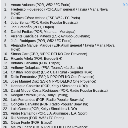
1.
Amaro Antunes (POR, W52 / FC Porto)
9:0
2.
Frederico Figueiredo (POR, Atum general / Tavira / Maria Nova
Hotel)
3.
Gustavo César Veloso (ESP, W52 / FC Porto)
4.
João Benta (POR, Radio Popular Boavista)
5.
Joni Brandão (POR, Efapel)
6.
Daniel Freitas (POR, Miranda - Mortágua)
7.
Vicente García de Mateos (ESP, Aviludo-Louletano)
8.
João Rodrigues (POR, W52 / FC Porto)
9.
Alejandro Manuel Marque (ESP, Atum general / Tavira / Maria Nova
Hotel)
10.
Simon Carr (GBR, NIPPO DELKO One Provence)
11.
Ricardo Vilela (POR, Burgos-BH)
12.
Antonio Carvalho (POR, Efapel)
13.
Anthony Delaplace (FRA, Team Arkéa Samsic)
14.
Cristián Rodríguez (ESP, Caja Rural - Seguros RGA)
15.
Delio Fernández (ESP, NIPPO DELKO One Provence)
16.
José Manuel Díaz (ESP, NIPPO DELKO One Provence)
17.
Henrique Casimiro (POR, Kelly / Simoldes / UDO)
18.
David Miguel Costa Rodrigues (POR, Radio Popular Boavista)
19.
Keegan Swirbul (USA, Rally Cycling)
20.
Luis Fernandes (POR, Radio Popular Boavista)
21.
Gonçalo Carvalho (POR, Radio Popular Boavista)
22.
Luis Gomes (POR, Kelly / Simoldes / UDO)
23.
André Ramalho (POR, L.A. Aluminios / L.A. Sport)
24.
Rui Vinhas (POR, W52 / FC Porto)
25.
César Fonte (POR, Efapel)
26.
Mauro Finetto (ITA, NIPPO DELKO One Provence)