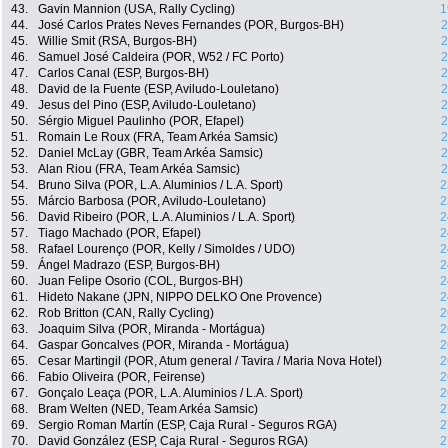
43.
Gavin Mannion (USA, Rally Cycling)
1
44.
José Carlos Prates Neves Fernandes (POR, Burgos-BH)
2
45.
Willie Smit (RSA, Burgos-BH)
2
46.
Samuel José Caldeira (POR, W52 / FC Porto)
2
47.
Carlos Canal (ESP, Burgos-BH)
2
48.
David de la Fuente (ESP, Aviludo-Louletano)
2
49.
Jesus del Pino (ESP, Aviludo-Louletano)
2
50.
Sérgio Miguel Paulinho (POR, Efapel)
2
51.
Romain Le Roux (FRA, Team Arkéa Samsic)
2
52.
Daniel McLay (GBR, Team Arkéa Samsic)
2
53.
Alan Riou (FRA, Team Arkéa Samsic)
2
54.
Bruno Silva (POR, L.A. Aluminios / L.A. Sport)
2
55.
Márcio Barbosa (POR, Aviludo-Louletano)
2
56.
David Ribeiro (POR, L.A. Aluminios / L.A. Sport)
2
57.
Tiago Machado (POR, Efapel)
2
58.
Rafael Lourenço (POR, Kelly / Simoldes / UDO)
2
59.
Ángel Madrazo (ESP, Burgos-BH)
2
60.
Juan Felipe Osorio (COL, Burgos-BH)
2
61.
Hideto Nakane (JPN, NIPPO DELKO One Provence)
2
62.
Rob Britton (CAN, Rally Cycling)
2
63.
Joaquim Silva (POR, Miranda - Mortágua)
2
64.
Gaspar Goncalves (POR, Miranda - Mortágua)
2
65.
Cesar Martingil (POR, Atum general / Tavira / Maria Nova Hotel)
2
66.
Fabio Oliveira (POR, Feirense)
2
67.
Gonçalo Leaça (POR, L.A. Aluminios / L.A. Sport)
2
68.
Bram Welten (NED, Team Arkéa Samsic)
2
69.
Sergio Roman Martín (ESP, Caja Rural - Seguros RGA)
2
70.
David González (ESP, Caja Rural - Seguros RGA)
2