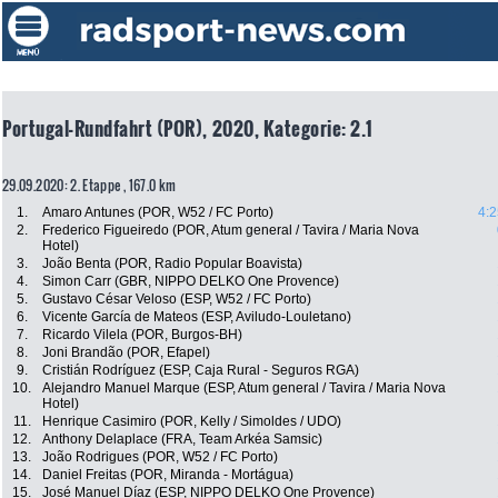
Portugal-Rundfahrt (POR), 2020, Kategorie: 2.1
29.09.2020: 2. Etappe , 167.0 km
1.
Amaro Antunes (POR, W52 / FC Porto)
4:2
2.
Frederico Figueiredo (POR, Atum general / Tavira / Maria Nova
Hotel)
3.
João Benta (POR, Radio Popular Boavista)
4.
Simon Carr (GBR, NIPPO DELKO One Provence)
5.
Gustavo César Veloso (ESP, W52 / FC Porto)
6.
Vicente García de Mateos (ESP, Aviludo-Louletano)
7.
Ricardo Vilela (POR, Burgos-BH)
8.
Joni Brandão (POR, Efapel)
9.
Cristián Rodríguez (ESP, Caja Rural - Seguros RGA)
10.
Alejandro Manuel Marque (ESP, Atum general / Tavira / Maria Nova
Hotel)
11.
Henrique Casimiro (POR, Kelly / Simoldes / UDO)
12.
Anthony Delaplace (FRA, Team Arkéa Samsic)
13.
João Rodrigues (POR, W52 / FC Porto)
14.
Daniel Freitas (POR, Miranda - Mortágua)
15.
José Manuel Díaz (ESP, NIPPO DELKO One Provence)