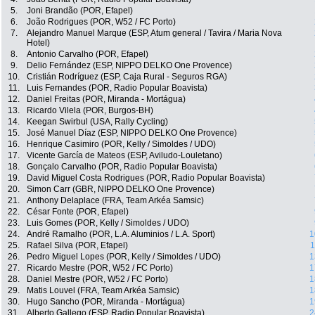
5.
Joni Brandão (POR, Efapel)
6.
João Rodrigues (POR, W52 / FC Porto)
7.
Alejandro Manuel Marque (ESP, Atum general / Tavira / Maria Nova
Hotel)
8.
Antonio Carvalho (POR, Efapel)
9.
Delio Fernández (ESP, NIPPO DELKO One Provence)
10.
Cristián Rodríguez (ESP, Caja Rural - Seguros RGA)
11.
Luis Fernandes (POR, Radio Popular Boavista)
12.
Daniel Freitas (POR, Miranda - Mortágua)
13.
Ricardo Vilela (POR, Burgos-BH)
14.
Keegan Swirbul (USA, Rally Cycling)
15.
José Manuel Díaz (ESP, NIPPO DELKO One Provence)
16.
Henrique Casimiro (POR, Kelly / Simoldes / UDO)
17.
Vicente García de Mateos (ESP, Aviludo-Louletano)
18.
Gonçalo Carvalho (POR, Radio Popular Boavista)
19.
David Miguel Costa Rodrigues (POR, Radio Popular Boavista)
20.
Simon Carr (GBR, NIPPO DELKO One Provence)
21.
Anthony Delaplace (FRA, Team Arkéa Samsic)
22.
César Fonte (POR, Efapel)
23.
Luis Gomes (POR, Kelly / Simoldes / UDO)
24.
André Ramalho (POR, L.A. Aluminios / L.A. Sport)
1
25.
Rafael Silva (POR, Efapel)
1
26.
Pedro Miguel Lopes (POR, Kelly / Simoldes / UDO)
1
27.
Ricardo Mestre (POR, W52 / FC Porto)
1
28.
Daniel Mestre (POR, W52 / FC Porto)
1
29.
Matis Louvel (FRA, Team Arkéa Samsic)
1
30.
Hugo Sancho (POR, Miranda - Mortágua)
1
31.
Alberto Gallego (ESP, Radio Popular Boavista)
2