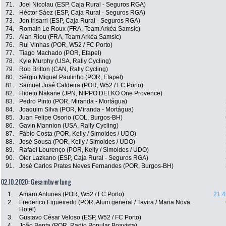
71.
Joel Nicolau (ESP, Caja Rural - Seguros RGA)
72.
Héctor Sáez (ESP, Caja Rural - Seguros RGA)
73.
Jon Irisarri (ESP, Caja Rural - Seguros RGA)
74.
Romain Le Roux (FRA, Team Arkéa Samsic)
75.
Alan Riou (FRA, Team Arkéa Samsic)
76.
Rui Vinhas (POR, W52 / FC Porto)
77.
Tiago Machado (POR, Efapel)
78.
Kyle Murphy (USA, Rally Cycling)
79.
Rob Britton (CAN, Rally Cycling)
80.
Sérgio Miguel Paulinho (POR, Efapel)
81.
Samuel José Caldeira (POR, W52 / FC Porto)
82.
Hideto Nakane (JPN, NIPPO DELKO One Provence)
83.
Pedro Pinto (POR, Miranda - Mortágua)
84.
Joaquim Silva (POR, Miranda - Mortágua)
85.
Juan Felipe Osorio (COL, Burgos-BH)
86.
Gavin Mannion (USA, Rally Cycling)
87.
Fábio Costa (POR, Kelly / Simoldes / UDO)
88.
José Sousa (POR, Kelly / Simoldes / UDO)
89.
Rafael Lourenço (POR, Kelly / Simoldes / UDO)
90.
Oier Lazkano (ESP, Caja Rural - Seguros RGA)
91.
José Carlos Prates Neves Fernandes (POR, Burgos-BH)
02.10.2020: Gesamtwertung
1.
Amaro Antunes (POR, W52 / FC Porto)
21:4
2.
Frederico Figueiredo (POR, Atum general / Tavira / Maria Nova
Hotel)
3.
Gustavo César Veloso (ESP, W52 / FC Porto)
4.
João Benta (POR, Radio Popular Boavista)