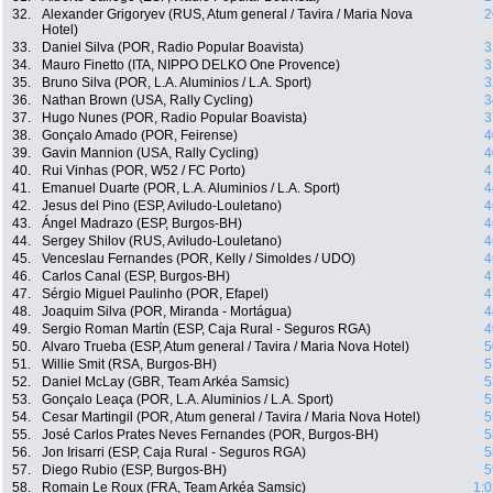
32.
Alexander Grigoryev (RUS, Atum general / Tavira / Maria Nova
2
Hotel)
33.
Daniel Silva (POR, Radio Popular Boavista)
3
34.
Mauro Finetto (ITA, NIPPO DELKO One Provence)
3
35.
Bruno Silva (POR, L.A. Aluminios / L.A. Sport)
3
36.
Nathan Brown (USA, Rally Cycling)
3
37.
Hugo Nunes (POR, Radio Popular Boavista)
3
38.
Gonçalo Amado (POR, Feirense)
4
39.
Gavin Mannion (USA, Rally Cycling)
4
40.
Rui Vinhas (POR, W52 / FC Porto)
4
41.
Emanuel Duarte (POR, L.A. Aluminios / L.A. Sport)
4
42.
Jesus del Pino (ESP, Aviludo-Louletano)
4
43.
Ángel Madrazo (ESP, Burgos-BH)
4
44.
Sergey Shilov (RUS, Aviludo-Louletano)
4
45.
Venceslau Fernandes (POR, Kelly / Simoldes / UDO)
4
46.
Carlos Canal (ESP, Burgos-BH)
4
47.
Sérgio Miguel Paulinho (POR, Efapel)
4
48.
Joaquim Silva (POR, Miranda - Mortágua)
4
49.
Sergio Roman Martín (ESP, Caja Rural - Seguros RGA)
4
50.
Alvaro Trueba (ESP, Atum general / Tavira / Maria Nova Hotel)
5
51.
Willie Smit (RSA, Burgos-BH)
5
52.
Daniel McLay (GBR, Team Arkéa Samsic)
5
53.
Gonçalo Leaça (POR, L.A. Aluminios / L.A. Sport)
5
54.
Cesar Martingil (POR, Atum general / Tavira / Maria Nova Hotel)
5
55.
José Carlos Prates Neves Fernandes (POR, Burgos-BH)
5
56.
Jon Irisarri (ESP, Caja Rural - Seguros RGA)
5
57.
Diego Rubio (ESP, Burgos-BH)
5
58.
Romain Le Roux (FRA, Team Arkéa Samsic)
1:0