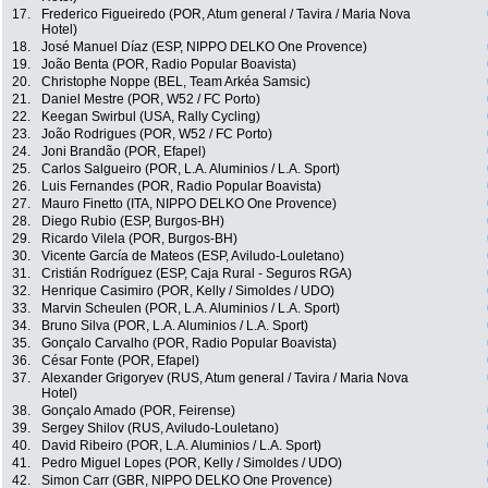
17.
Frederico Figueiredo (POR, Atum general / Tavira / Maria Nova
Hotel)
18.
José Manuel Díaz (ESP, NIPPO DELKO One Provence)
19.
João Benta (POR, Radio Popular Boavista)
20.
Christophe Noppe (BEL, Team Arkéa Samsic)
21.
Daniel Mestre (POR, W52 / FC Porto)
22.
Keegan Swirbul (USA, Rally Cycling)
23.
João Rodrigues (POR, W52 / FC Porto)
24.
Joni Brandão (POR, Efapel)
25.
Carlos Salgueiro (POR, L.A. Aluminios / L.A. Sport)
26.
Luis Fernandes (POR, Radio Popular Boavista)
27.
Mauro Finetto (ITA, NIPPO DELKO One Provence)
28.
Diego Rubio (ESP, Burgos-BH)
29.
Ricardo Vilela (POR, Burgos-BH)
30.
Vicente García de Mateos (ESP, Aviludo-Louletano)
31.
Cristián Rodríguez (ESP, Caja Rural - Seguros RGA)
32.
Henrique Casimiro (POR, Kelly / Simoldes / UDO)
33.
Marvin Scheulen (POR, L.A. Aluminios / L.A. Sport)
34.
Bruno Silva (POR, L.A. Aluminios / L.A. Sport)
35.
Gonçalo Carvalho (POR, Radio Popular Boavista)
36.
César Fonte (POR, Efapel)
37.
Alexander Grigoryev (RUS, Atum general / Tavira / Maria Nova
Hotel)
38.
Gonçalo Amado (POR, Feirense)
39.
Sergey Shilov (RUS, Aviludo-Louletano)
40.
David Ribeiro (POR, L.A. Aluminios / L.A. Sport)
41.
Pedro Miguel Lopes (POR, Kelly / Simoldes / UDO)
42.
Simon Carr (GBR, NIPPO DELKO One Provence)