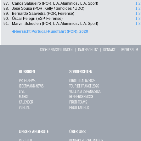
87.
Carlos Salgueiro (POR, L.A. Aluminios / L.A. Sport)
1:2
88.
José Sousa (POR, Kelly / Simoldes / UDO)
1:2
89.
Bernardo Saavedra (POR, Feirense)
1:3
90.
Óscar Pelegrí (ESP, Feirense)
1:3
91.
Marvin Scheulen (POR, L.A. Aluminios / L.A. Sport)
1:3
�bersicht Portugal-Rundfahrt (POR), 2020
COOKIE EINSTELLUNGEN
|
DATENSCHUTZ
|
KONTAKT
|
IMPRESSUM
RUBRIKEN
SONDERSEITEN
PROFI-NEWS
GIRO D`ITALIA 2026
JEDERMANN-NEWS
TOUR DE FRANCE 2026
LIVE
VUELTA A ESPAÑA 2026
MARKT
RENNERGEBNISSE
KALENDER
PROFI-TEAMS
VEREINE
PROFI-FAHRER
UNSERE ANGEBOTE
ÜBER UNS
RSS-FEED
KONTAKT ZUR REDAKTION