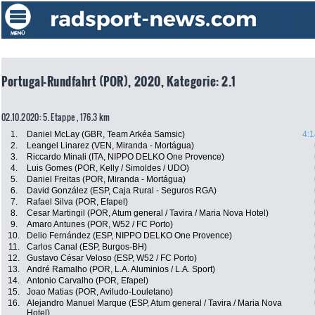
Portugal-Rundfahrt (POR), 2020, Kategorie: 2.1
02.10.2020: 5. Etappe , 176.3 km
1.
Daniel McLay (GBR, Team Arkéa Samsic)
4:1
2.
Leangel Linarez (VEN, Miranda - Mortágua)
3.
Riccardo Minali (ITA, NIPPO DELKO One Provence)
4.
Luis Gomes (POR, Kelly / Simoldes / UDO)
5.
Daniel Freitas (POR, Miranda - Mortágua)
6.
David González (ESP, Caja Rural - Seguros RGA)
7.
Rafael Silva (POR, Efapel)
8.
Cesar Martingil (POR, Atum general / Tavira / Maria Nova Hotel)
9.
Amaro Antunes (POR, W52 / FC Porto)
10.
Delio Fernández (ESP, NIPPO DELKO One Provence)
11.
Carlos Canal (ESP, Burgos-BH)
12.
Gustavo César Veloso (ESP, W52 / FC Porto)
13.
André Ramalho (POR, L.A. Aluminios / L.A. Sport)
14.
Antonio Carvalho (POR, Efapel)
15.
Joao Matias (POR, Aviludo-Louletano)
16.
Alejandro Manuel Marque (ESP, Atum general / Tavira / Maria Nova
Hotel)