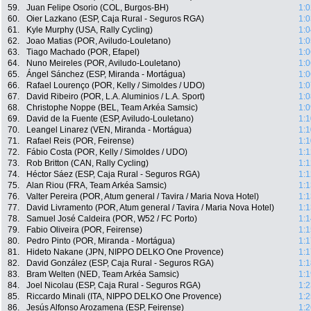
59.
Juan Felipe Osorio (COL, Burgos-BH)
1:0
60.
Oier Lazkano (ESP, Caja Rural - Seguros RGA)
1:0
61.
Kyle Murphy (USA, Rally Cycling)
1:0
62.
Joao Matias (POR, Aviludo-Louletano)
1:0
63.
Tiago Machado (POR, Efapel)
1:0
64.
Nuno Meireles (POR, Aviludo-Louletano)
1:0
65.
Ángel Sánchez (ESP, Miranda - Mortágua)
1:0
66.
Rafael Lourenço (POR, Kelly / Simoldes / UDO)
1:0
67.
David Ribeiro (POR, L.A. Aluminios / L.A. Sport)
1:0
68.
Christophe Noppe (BEL, Team Arkéa Samsic)
1:0
69.
David de la Fuente (ESP, Aviludo-Louletano)
1:1
70.
Leangel Linarez (VEN, Miranda - Mortágua)
1:1
71.
Rafael Reis (POR, Feirense)
1:1
72.
Fábio Costa (POR, Kelly / Simoldes / UDO)
1:1
73.
Rob Britton (CAN, Rally Cycling)
1:1
74.
Héctor Sáez (ESP, Caja Rural - Seguros RGA)
1:1
75.
Alan Riou (FRA, Team Arkéa Samsic)
1:1
76.
Valter Pereira (POR, Atum general / Tavira / Maria Nova Hotel)
1:1
77.
David Livramento (POR, Atum general / Tavira / Maria Nova Hotel)
1:1
78.
Samuel José Caldeira (POR, W52 / FC Porto)
1:1
79.
Fabio Oliveira (POR, Feirense)
1:1
80.
Pedro Pinto (POR, Miranda - Mortágua)
1:1
81.
Hideto Nakane (JPN, NIPPO DELKO One Provence)
1:1
82.
David González (ESP, Caja Rural - Seguros RGA)
1:1
83.
Bram Welten (NED, Team Arkéa Samsic)
1:1
84.
Joel Nicolau (ESP, Caja Rural - Seguros RGA)
1:2
85.
Riccardo Minali (ITA, NIPPO DELKO One Provence)
1:2
86.
Jesús Alfonso Arozamena (ESP, Feirense)
1:2