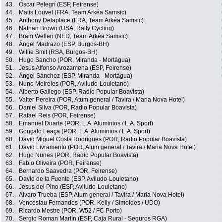
43.
Óscar Pelegrí (ESP, Feirense)
44.
Matis Louvel (FRA, Team Arkéa Samsic)
45.
Anthony Delaplace (FRA, Team Arkéa Samsic)
46.
Nathan Brown (USA, Rally Cycling)
47.
Bram Welten (NED, Team Arkéa Samsic)
48.
Ángel Madrazo (ESP, Burgos-BH)
49.
Willie Smit (RSA, Burgos-BH)
50.
Hugo Sancho (POR, Miranda - Mortágua)
51.
Jesús Alfonso Arozamena (ESP, Feirense)
52.
Ángel Sánchez (ESP, Miranda - Mortágua)
53.
Nuno Meireles (POR, Aviludo-Louletano)
54.
Alberto Gallego (ESP, Radio Popular Boavista)
55.
Valter Pereira (POR, Atum general / Tavira / Maria Nova Hotel)
56.
Daniel Silva (POR, Radio Popular Boavista)
57.
Rafael Reis (POR, Feirense)
58.
Emanuel Duarte (POR, L.A. Aluminios / L.A. Sport)
59.
Gonçalo Leaça (POR, L.A. Aluminios / L.A. Sport)
60.
David Miguel Costa Rodrigues (POR, Radio Popular Boavista)
61.
David Livramento (POR, Atum general / Tavira / Maria Nova Hotel)
62.
Hugo Nunes (POR, Radio Popular Boavista)
63.
Fabio Oliveira (POR, Feirense)
64.
Bernardo Saavedra (POR, Feirense)
65.
David de la Fuente (ESP, Aviludo-Louletano)
66.
Jesus del Pino (ESP, Aviludo-Louletano)
67.
Alvaro Trueba (ESP, Atum general / Tavira / Maria Nova Hotel)
68.
Venceslau Fernandes (POR, Kelly / Simoldes / UDO)
69.
Ricardo Mestre (POR, W52 / FC Porto)
70.
Sergio Roman Martín (ESP, Caja Rural - Seguros RGA)