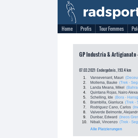
Home
Profis
Tour Femmes
Pol
GP Industria & Artigianato 
07.03.2021: Endergebnis , 193.4 km
1.
Vansevenant, Mauri
(Deceun
2.
Mollema, Bauke
(Trek - Seg
3.
Landa Meana, Mikel
(Bahrai
4.
Quintana Rojas, Nairo Alex
5.
Schelling, Ide
(Bora - Hans
6.
Brambilla, Gianluca
(Trek -
7.
Rodriguez Cano, Carlos
(In
8.
Valverde Belmonte, Alejand
9.
Dunbar, Edward
(Ineos Gre
10.
Nibali, Vincenzo
(Trek - Se
Alle Platzierungen