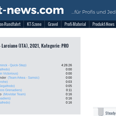
en-Rundfahrt
KT-Szene
Gravel
Profi-Material
Produkt-News
- Larciano (ITA), 2021, Kategorie: PRO
inck - Quick-Step)
4:26:26
afredo)
0:00
n Victorious)
0:00
ander
(Team Arkea - Samsic)
0:00
grohe)
0:03
 Segafredo)
0:05
eos Grenadiers)
0:11
ro
(Movistar Team)
0:16
nadiers)
0:16
gafredo)
0:16
Steady