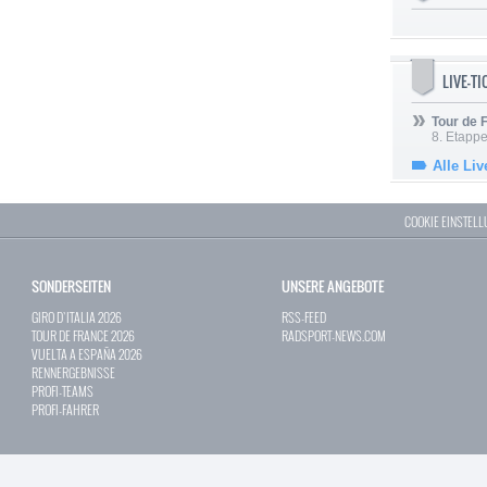
LIVE-T
Tour de
8. Etappe
Alle Liv
COOKIE EINSTEL
SONDERSEITEN
UNSERE ANGEBOTE
GIRO D`ITALIA 2026
RSS-FEED
TOUR DE FRANCE 2026
RADSPORT-NEWS.COM
VUELTA A ESPAÑA 2026
RENNERGEBNISSE
PROFI-TEAMS
PROFI-FAHRER