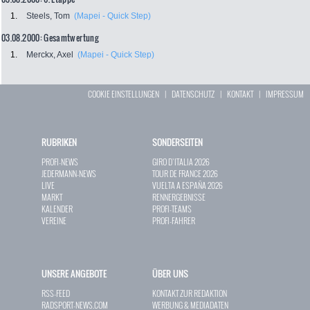
1.
Steels, Tom
(Mapei - Quick Step)
03.08.2000: Gesamtwertung
1.
Merckx, Axel
(Mapei - Quick Step)
COOKIE EINSTELLUNGEN
|
DATENSCHUTZ
|
KONTAKT
|
IMPRESSUM
RUBRIKEN
SONDERSEITEN
PROFI-NEWS
GIRO D`ITALIA 2026
JEDERMANN-NEWS
TOUR DE FRANCE 2026
LIVE
VUELTA A ESPAÑA 2026
MARKT
RENNERGEBNISSE
KALENDER
PROFI-TEAMS
VEREINE
PROFI-FAHRER
UNSERE ANGEBOTE
ÜBER UNS
RSS-FEED
KONTAKT ZUR REDAKTION
RADSPORT-NEWS.COM
WERBUNG & MEDIADATEN