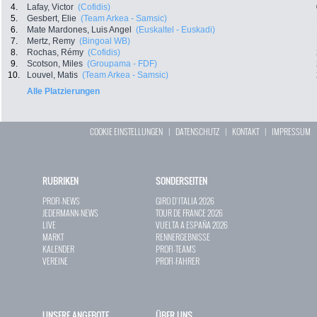
4.
Lafay, Victor
(Cofidis)
5.
Gesbert, Elie
(Team Arkea - Samsic)
6.
Mate Mardones, Luis Angel
(Euskaltel - Euskadi)
7.
Mertz, Remy
(Bingoal WB)
8.
Rochas, Rémy
(Cofidis)
9.
Scotson, Miles
(Groupama - FDF)
10.
Louvel, Matis
(Team Arkea - Samsic)
Alle Platzierungen
COOKIE EINSTELLUNGEN
|
DATENSCHUTZ
|
KONTAKT
|
IMPRESSUM
RUBRIKEN
SONDERSEITEN
PROFI-NEWS
GIRO D`ITALIA 2026
JEDERMANN-NEWS
TOUR DE FRANCE 2026
LIVE
VUELTA A ESPAÑA 2026
MARKT
RENNERGEBNISSE
KALENDER
PROFI-TEAMS
VEREINE
PROFI-FAHRER
UNSERE ANGEBOTE
ÜBER UNS