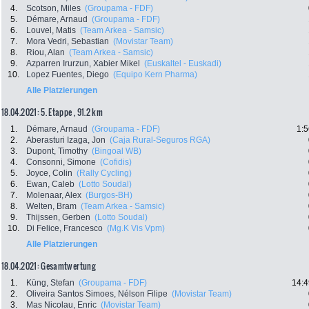
4.
Scotson, Miles
(Groupama - FDF)
5.
Démare, Arnaud
(Groupama - FDF)
6.
Louvel, Matis
(Team Arkea - Samsic)
7.
Mora Vedri, Sebastian
(Movistar Team)
8.
Riou, Alan
(Team Arkea - Samsic)
9.
Azparren Irurzun, Xabier Mikel
(Euskaltel - Euskadi)
10.
Lopez Fuentes, Diego
(Equipo Kern Pharma)
Alle Platzierungen
18.04.2021: 5. Etappe , 91.2 km
1.
Démare, Arnaud
(Groupama - FDF)
1:5
2.
Aberasturi Izaga, Jon
(Caja Rural-Seguros RGA)
3.
Dupont, Timothy
(Bingoal WB)
4.
Consonni, Simone
(Cofidis)
5.
Joyce, Colin
(Rally Cycling)
6.
Ewan, Caleb
(Lotto Soudal)
7.
Molenaar, Alex
(Burgos-BH)
8.
Welten, Bram
(Team Arkea - Samsic)
9.
Thijssen, Gerben
(Lotto Soudal)
10.
Di Felice, Francesco
(Mg.K Vis Vpm)
Alle Platzierungen
18.04.2021: Gesamtwertung
1.
Küng, Stefan
(Groupama - FDF)
14:4
2.
Oliveira Santos Simoes, Nélson Filipe
(Movistar Team)
3.
Mas Nicolau, Enric
(Movistar Team)