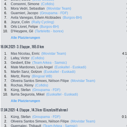
4.
Consonni, Simone
(Cofidis)
5.
Mora Vedri, Sebastian
(Movistar Team)
6.
Guarnieri, Jacopo
(Groupama - FDF)
7.
Avila Vanegas, Edwin Alcibiades
(Burgos-BH)
8.
Joyce, Colin
(Rally Cycling)
9.
Orts Lloret, Felipe
(Burgos-BH)
10.
D'Heygere, Gil
(Tarteletto - Isorex)
Alle Platzierungen
16.04.2021: 3. Etappe , 165.0 km
1.
Mas Nicolau, Enric
(Movistar Team)
4:
2.
Lafay, Victor
(Cofidis)
3.
Gesbert, Elie
(Team Arkea - Samsic)
4.
Mate Mardones, Luis Angel
(Euskaltel - Euskadi)
5.
Martin Sanz, Gotzon
(Euskaltel - Euskadi)
6.
Mertz, Remy
(Bingoal WB)
7.
Oliveira Santos Simoes, Nélson Filipe
(Movistar Team)
8.
Rochas, Rémy
(Cofidis)
9.
Küng, Stefan
(Groupama - FDF)
10.
Iturria Segurola, Mikel
(Euskaltel - Euskadi)
Alle Platzierungen
17.04.2021: 4. Etappe , 14.3 km (Einzelzeitfahren)
1.
Küng, Stefan
(Groupama - FDF)
0:1
2.
Oliveira Santos Simoes, Nélson Filipe
(Movistar Team)
3.
Guernalec, Thibault
(Team Arkea - Samsic)