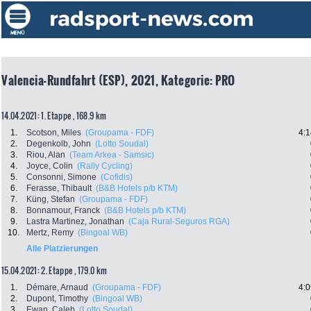
Valencia-Rundfahrt (ESP), 2021, Kategorie: PRO
14.04.2021: 1. Etappe , 168.9 km
1.
Scotson, Miles
(Groupama - FDF)
4:1
2.
Degenkolb, John
(Lotto Soudal)
3.
Riou, Alan
(Team Arkea - Samsic)
4.
Joyce, Colin
(Rally Cycling)
5.
Consonni, Simone
(Cofidis)
6.
Ferasse, Thibault
(B&B Hotels p/b KTM)
7.
Küng, Stefan
(Groupama - FDF)
8.
Bonnamour, Franck
(B&B Hotels p/b KTM)
9.
Lastra Martinez, Jonathan
(Caja Rural-Seguros RGA)
10.
Mertz, Remy
(Bingoal WB)
Alle Platzierungen
15.04.2021: 2. Etappe , 179.0 km
1.
Démare, Arnaud
(Groupama - FDF)
4:0
2.
Dupont, Timothy
(Bingoal WB)
3.
Ewan, Caleb
(Lotto Soudal)