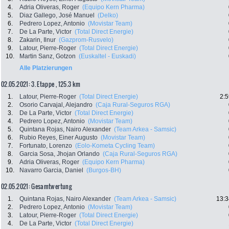
4.
Adria Oliveras, Roger
(Equipo Kern Pharma)
5.
Diaz Gallego, José Manuel
(Delko)
6.
Pedrero Lopez, Antonio
(Movistar Team)
7.
De La Parte, Victor
(Total Direct Energie)
8.
Zakarin, Ilnur
(Gazprom-Rusvelo)
9.
Latour, Pierre-Roger
(Total Direct Energie)
10.
Martin Sanz, Gotzon
(Euskaltel - Euskadi)
Alle Platzierungen
02.05.2021: 3. Etappe , 125.3 km
1.
Latour, Pierre-Roger
(Total Direct Energie)
2:5
2.
Osorio Carvajal, Alejandro
(Caja Rural-Seguros RGA)
3.
De La Parte, Victor
(Total Direct Energie)
4.
Pedrero Lopez, Antonio
(Movistar Team)
5.
Quintana Rojas, Nairo Alexander
(Team Arkea - Samsic)
6.
Rubio Reyes, Einer Augusto
(Movistar Team)
7.
Fortunato, Lorenzo
(Eolo-Kometa Cycling Team)
8.
Garcia Sosa, Jhojan Orlando
(Caja Rural-Seguros RGA)
9.
Adria Oliveras, Roger
(Equipo Kern Pharma)
10.
Navarro Garcia, Daniel
(Burgos-BH)
02.05.2021: Gesamtwertung
1.
Quintana Rojas, Nairo Alexander
(Team Arkea - Samsic)
13:3
2.
Pedrero Lopez, Antonio
(Movistar Team)
3.
Latour, Pierre-Roger
(Total Direct Energie)
4.
De La Parte, Victor
(Total Direct Energie)