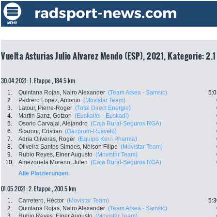
Vuelta Asturias Julio Alvarez Mendo (ESP), 2021, Kategorie: 2.1
30.04.2021: 1. Etappe , 184.5 km
1.
Quintana Rojas, Nairo Alexander
(Team Arkea - Samsic)
5:0
2.
Pedrero Lopez, Antonio
(Movistar Team)
3.
Latour, Pierre-Roger
(Total Direct Energie)
4.
Martin Sanz, Gotzon
(Euskaltel - Euskadi)
5.
Osorio Carvajal, Alejandro
(Caja Rural-Seguros RGA)
6.
Scaroni, Cristian
(Gazprom-Rusvelo)
7.
Adria Oliveras, Roger
(Equipo Kern Pharma)
8.
Oliveira Santos Simoes, Nélson Filipe
(Movistar Team)
9.
Rubio Reyes, Einer Augusto
(Movistar Team)
10.
Amezqueta Moreno, Julen
(Caja Rural-Seguros RGA)
Alle Platzierungen
01.05.2021: 2. Etappe , 200.5 km
1.
Carretero, Héctor
(Movistar Team)
5:3
2.
Quintana Rojas, Nairo Alexander
(Team Arkea - Samsic)
3.
Rubio Reyes, Einer Augusto
(Movistar Team)