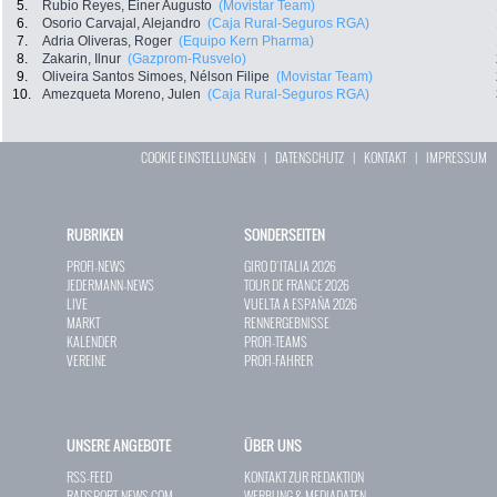
5.
Rubio Reyes, Einer Augusto
(Movistar Team)
6.
Osorio Carvajal, Alejandro
(Caja Rural-Seguros RGA)
7.
Adria Oliveras, Roger
(Equipo Kern Pharma)
8.
Zakarin, Ilnur
(Gazprom-Rusvelo)
9.
Oliveira Santos Simoes, Nélson Filipe
(Movistar Team)
10.
Amezqueta Moreno, Julen
(Caja Rural-Seguros RGA)
COOKIE EINSTELLUNGEN
|
DATENSCHUTZ
|
KONTAKT
|
IMPRESSUM
RUBRIKEN
SONDERSEITEN
PROFI-NEWS
GIRO D`ITALIA 2026
JEDERMANN-NEWS
TOUR DE FRANCE 2026
LIVE
VUELTA A ESPAÑA 2026
MARKT
RENNERGEBNISSE
KALENDER
PROFI-TEAMS
VEREINE
PROFI-FAHRER
UNSERE ANGEBOTE
ÜBER UNS
RSS-FEED
KONTAKT ZUR REDAKTION
RADSPORT-NEWS.COM
WERBUNG & MEDIADATEN