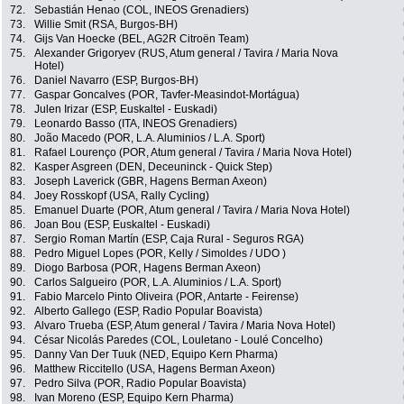
72.
Sebastián Henao (COL, INEOS Grenadiers)
73.
Willie Smit (RSA, Burgos-BH)
74.
Gijs Van Hoecke (BEL, AG2R Citroën Team)
75.
Alexander Grigoryev (RUS, Atum general / Tavira / Maria Nova
Hotel)
76.
Daniel Navarro (ESP, Burgos-BH)
77.
Gaspar Goncalves (POR, Tavfer-Measindot-Mortágua)
78.
Julen Irizar (ESP, Euskaltel - Euskadi)
79.
Leonardo Basso (ITA, INEOS Grenadiers)
80.
João Macedo (POR, L.A. Aluminios / L.A. Sport)
81.
Rafael Lourenço (POR, Atum general / Tavira / Maria Nova Hotel)
82.
Kasper Asgreen (DEN, Deceuninck - Quick Step)
83.
Joseph Laverick (GBR, Hagens Berman Axeon)
84.
Joey Rosskopf (USA, Rally Cycling)
85.
Emanuel Duarte (POR, Atum general / Tavira / Maria Nova Hotel)
86.
Joan Bou (ESP, Euskaltel - Euskadi)
87.
Sergio Roman Martín (ESP, Caja Rural - Seguros RGA)
88.
Pedro Miguel Lopes (POR, Kelly / Simoldes / UDO )
89.
Diogo Barbosa (POR, Hagens Berman Axeon)
90.
Carlos Salgueiro (POR, L.A. Aluminios / L.A. Sport)
91.
Fabio Marcelo Pinto Oliveira (POR, Antarte - Feirense)
92.
Alberto Gallego (ESP, Radio Popular Boavista)
93.
Alvaro Trueba (ESP, Atum general / Tavira / Maria Nova Hotel)
94.
César Nicolás Paredes (COL, Louletano - Loulé Concelho)
95.
Danny Van Der Tuuk (NED, Equipo Kern Pharma)
96.
Matthew Riccitello (USA, Hagens Berman Axeon)
97.
Pedro Silva (POR, Radio Popular Boavista)
98.
Ivan Moreno (ESP, Equipo Kern Pharma)