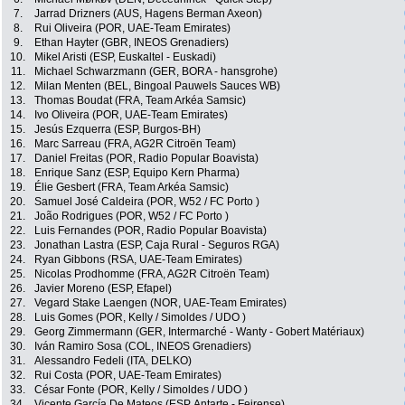
7.
Jarrad Drizners (AUS, Hagens Berman Axeon)
8.
Rui Oliveira (POR, UAE-Team Emirates)
9.
Ethan Hayter (GBR, INEOS Grenadiers)
10.
Mikel Aristi (ESP, Euskaltel - Euskadi)
11.
Michael Schwarzmann (GER, BORA - hansgrohe)
12.
Milan Menten (BEL, Bingoal Pauwels Sauces WB)
13.
Thomas Boudat (FRA, Team Arkéa Samsic)
14.
Ivo Oliveira (POR, UAE-Team Emirates)
15.
Jesús Ezquerra (ESP, Burgos-BH)
16.
Marc Sarreau (FRA, AG2R Citroën Team)
17.
Daniel Freitas (POR, Radio Popular Boavista)
18.
Enrique Sanz (ESP, Equipo Kern Pharma)
19.
Élie Gesbert (FRA, Team Arkéa Samsic)
20.
Samuel José Caldeira (POR, W52 / FC Porto )
21.
João Rodrigues (POR, W52 / FC Porto )
22.
Luis Fernandes (POR, Radio Popular Boavista)
23.
Jonathan Lastra (ESP, Caja Rural - Seguros RGA)
24.
Ryan Gibbons (RSA, UAE-Team Emirates)
25.
Nicolas Prodhomme (FRA, AG2R Citroën Team)
26.
Javier Moreno (ESP, Efapel)
27.
Vegard Stake Laengen (NOR, UAE-Team Emirates)
28.
Luis Gomes (POR, Kelly / Simoldes / UDO )
29.
Georg Zimmermann (GER, Intermarché - Wanty - Gobert Matériaux)
30.
Iván Ramiro Sosa (COL, INEOS Grenadiers)
31.
Alessandro Fedeli (ITA, DELKO)
32.
Rui Costa (POR, UAE-Team Emirates)
33.
César Fonte (POR, Kelly / Simoldes / UDO )
34.
Vicente García De Mateos (ESP, Antarte - Feirense)