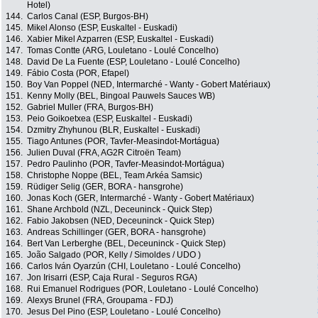
Hotel)
144.
Carlos Canal (ESP, Burgos-BH)
145.
Mikel Alonso (ESP, Euskaltel - Euskadi)
146.
Xabier Mikel Azparren (ESP, Euskaltel - Euskadi)
147.
Tomas Contte (ARG, Louletano - Loulé Concelho)
148.
David De La Fuente (ESP, Louletano - Loulé Concelho)
149.
Fábio Costa (POR, Efapel)
150.
Boy Van Poppel (NED, Intermarché - Wanty - Gobert Matériaux)
151.
Kenny Molly (BEL, Bingoal Pauwels Sauces WB)
152.
Gabriel Muller (FRA, Burgos-BH)
153.
Peio Goikoetxea (ESP, Euskaltel - Euskadi)
154.
Dzmitry Zhyhunou (BLR, Euskaltel - Euskadi)
155.
Tiago Antunes (POR, Tavfer-Measindot-Mortágua)
156.
Julien Duval (FRA, AG2R Citroën Team)
157.
Pedro Paulinho (POR, Tavfer-Measindot-Mortágua)
158.
Christophe Noppe (BEL, Team Arkéa Samsic)
159.
Rüdiger Selig (GER, BORA - hansgrohe)
160.
Jonas Koch (GER, Intermarché - Wanty - Gobert Matériaux)
161.
Shane Archbold (NZL, Deceuninck - Quick Step)
162.
Fabio Jakobsen (NED, Deceuninck - Quick Step)
163.
Andreas Schillinger (GER, BORA - hansgrohe)
164.
Bert Van Lerberghe (BEL, Deceuninck - Quick Step)
165.
João Salgado (POR, Kelly / Simoldes / UDO )
166.
Carlos Iván Oyarzún (CHI, Louletano - Loulé Concelho)
167.
Jon Irisarri (ESP, Caja Rural - Seguros RGA)
168.
Rui Emanuel Rodrigues (POR, Louletano - Loulé Concelho)
169.
Alexys Brunel (FRA, Groupama - FDJ)
170.
Jesus Del Pino (ESP, Louletano - Loulé Concelho)