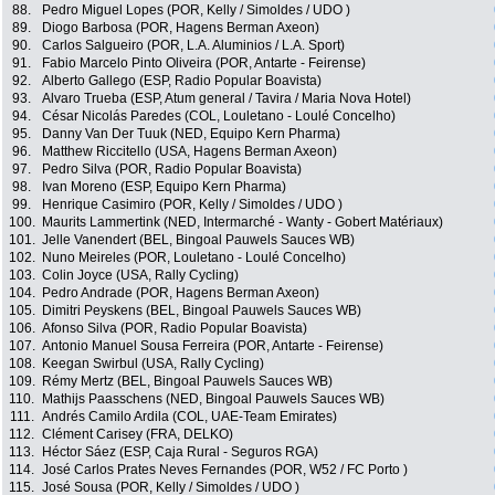
88.
Pedro Miguel Lopes (POR, Kelly / Simoldes / UDO )
89.
Diogo Barbosa (POR, Hagens Berman Axeon)
90.
Carlos Salgueiro (POR, L.A. Aluminios / L.A. Sport)
91.
Fabio Marcelo Pinto Oliveira (POR, Antarte - Feirense)
92.
Alberto Gallego (ESP, Radio Popular Boavista)
93.
Alvaro Trueba (ESP, Atum general / Tavira / Maria Nova Hotel)
94.
César Nicolás Paredes (COL, Louletano - Loulé Concelho)
95.
Danny Van Der Tuuk (NED, Equipo Kern Pharma)
96.
Matthew Riccitello (USA, Hagens Berman Axeon)
97.
Pedro Silva (POR, Radio Popular Boavista)
98.
Ivan Moreno (ESP, Equipo Kern Pharma)
99.
Henrique Casimiro (POR, Kelly / Simoldes / UDO )
100.
Maurits Lammertink (NED, Intermarché - Wanty - Gobert Matériaux)
101.
Jelle Vanendert (BEL, Bingoal Pauwels Sauces WB)
102.
Nuno Meireles (POR, Louletano - Loulé Concelho)
103.
Colin Joyce (USA, Rally Cycling)
104.
Pedro Andrade (POR, Hagens Berman Axeon)
105.
Dimitri Peyskens (BEL, Bingoal Pauwels Sauces WB)
106.
Afonso Silva (POR, Radio Popular Boavista)
107.
Antonio Manuel Sousa Ferreira (POR, Antarte - Feirense)
108.
Keegan Swirbul (USA, Rally Cycling)
109.
Rémy Mertz (BEL, Bingoal Pauwels Sauces WB)
110.
Mathijs Paasschens (NED, Bingoal Pauwels Sauces WB)
111.
Andrés Camilo Ardila (COL, UAE-Team Emirates)
112.
Clément Carisey (FRA, DELKO)
113.
Héctor Sáez (ESP, Caja Rural - Seguros RGA)
114.
José Carlos Prates Neves Fernandes (POR, W52 / FC Porto )
115.
José Sousa (POR, Kelly / Simoldes / UDO )