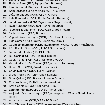
18.
Enrique Sanz (ESP, Equipo Kern Pharma)
19.
Élie Gesbert (FRA, Team Arkéa Samsic)
20.
Samuel José Caldeira (POR, W52 / FC Porto )
21.
João Rodrigues (POR, W52 / FC Porto )
22.
Luis Fernandes (POR, Radio Popular Boavista)
23.
Jonathan Lastra (ESP, Caja Rural - Seguros RGA)
24.
Ryan Gibbons (RSA, UAE-Team Emirates)
25.
Nicolas Prodhomme (FRA, AG2R Citroën Team)
26.
Javier Moreno (ESP, Efapel)
27.
Vegard Stake Laengen (NOR, UAE-Team Emirates)
28.
Luis Gomes (POR, Kelly / Simoldes / UDO )
29.
Georg Zimmermann (GER, Intermarché - Wanty - Gobert Matériaux)
30.
Iván Ramiro Sosa (COL, INEOS Grenadiers)
31.
Alessandro Fedeli (ITA, DELKO)
32.
Rui Costa (POR, UAE-Team Emirates)
33.
César Fonte (POR, Kelly / Simoldes / UDO )
34.
Vicente García De Mateos (ESP, Antarte - Feirense)
35.
Rafael Silva (POR, Antarte - Feirense)
36.
Gavin Mannion (USA, Rally Cycling)
37.
Diego Rosa (ITA, Team Arkéa Samsic)
38.
Sean Quinn (USA, Hagens Berman Axeon)
39.
Oliviero Troia (ITA, UAE-Team Emirates)
40.
Kevin Geniets (LUX, Groupama - FDJ)
41.
Lennard Kämna (GER, BORA - hansgrohe)
42.
Alejandro Manuel Marque (ESP, Atum general / Tavira / Maria Nova
Hotel)
43.
Amaro Antunes (POR, W52 / FC Porto )
44.
Odd Christian Eiking (NOR, Intermarché - Wanty - Gobert