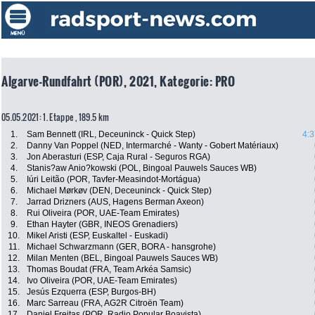
Algarve-Rundfahrt (POR), 2021, Kategorie: PRO
05.05.2021: 1. Etappe , 189.5 km
1.
Sam Bennett (IRL, Deceuninck - Quick Step)
4:3
2.
Danny Van Poppel (NED, Intermarché - Wanty - Gobert Matériaux)
3.
Jon Aberasturi (ESP, Caja Rural - Seguros RGA)
4.
Stanis?aw Anio?kowski (POL, Bingoal Pauwels Sauces WB)
5.
Iúri Leitão (POR, Tavfer-Measindot-Mortágua)
6.
Michael Mørkøv (DEN, Deceuninck - Quick Step)
7.
Jarrad Drizners (AUS, Hagens Berman Axeon)
8.
Rui Oliveira (POR, UAE-Team Emirates)
9.
Ethan Hayter (GBR, INEOS Grenadiers)
10.
Mikel Aristi (ESP, Euskaltel - Euskadi)
11.
Michael Schwarzmann (GER, BORA - hansgrohe)
12.
Milan Menten (BEL, Bingoal Pauwels Sauces WB)
13.
Thomas Boudat (FRA, Team Arkéa Samsic)
14.
Ivo Oliveira (POR, UAE-Team Emirates)
15.
Jesús Ezquerra (ESP, Burgos-BH)
16.
Marc Sarreau (FRA, AG2R Citroën Team)
17.
Daniel Freitas (POR, Radio Popular Boavista)