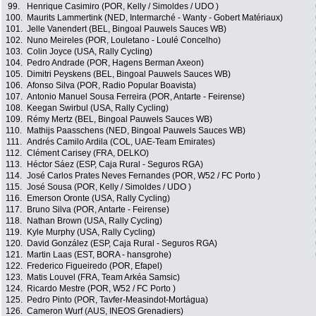
99.
Henrique Casimiro (POR, Kelly / Simoldes / UDO )
100.
Maurits Lammertink (NED, Intermarché - Wanty - Gobert Matériaux)
101.
Jelle Vanendert (BEL, Bingoal Pauwels Sauces WB)
102.
Nuno Meireles (POR, Louletano - Loulé Concelho)
103.
Colin Joyce (USA, Rally Cycling)
104.
Pedro Andrade (POR, Hagens Berman Axeon)
105.
Dimitri Peyskens (BEL, Bingoal Pauwels Sauces WB)
106.
Afonso Silva (POR, Radio Popular Boavista)
107.
Antonio Manuel Sousa Ferreira (POR, Antarte - Feirense)
108.
Keegan Swirbul (USA, Rally Cycling)
109.
Rémy Mertz (BEL, Bingoal Pauwels Sauces WB)
110.
Mathijs Paasschens (NED, Bingoal Pauwels Sauces WB)
111.
Andrés Camilo Ardila (COL, UAE-Team Emirates)
112.
Clément Carisey (FRA, DELKO)
113.
Héctor Sáez (ESP, Caja Rural - Seguros RGA)
114.
José Carlos Prates Neves Fernandes (POR, W52 / FC Porto )
115.
José Sousa (POR, Kelly / Simoldes / UDO )
116.
Emerson Oronte (USA, Rally Cycling)
117.
Bruno Silva (POR, Antarte - Feirense)
118.
Nathan Brown (USA, Rally Cycling)
119.
Kyle Murphy (USA, Rally Cycling)
120.
David González (ESP, Caja Rural - Seguros RGA)
121.
Martin Laas (EST, BORA - hansgrohe)
122.
Frederico Figueiredo (POR, Efapel)
123.
Matis Louvel (FRA, Team Arkéa Samsic)
124.
Ricardo Mestre (POR, W52 / FC Porto )
125.
Pedro Pinto (POR, Tavfer-Measindot-Mortágua)
126.
Cameron Wurf (AUS, INEOS Grenadiers)