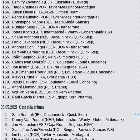
154.
Dzmitry Zhyhunou (BLR, Euskaltel - Euskadi)
155.
Tiago Antunes (POR, Tavfer-Measindot-Mortágua)
156.
Julien Duval (FRA, AG2R Citroën Team)
157.
Pedro Paulinho (POR, Tavfer-Measindot-Mortágua)
158.
Christophe Noppe (BEL, Team Arkéa Samsic)
159.
Rüdiger Selig (GER, BORA - hansgrohe)
160.
Jonas Koch (GER, Intermarché - Wanty - Gobert Matériaux)
161.
Shane Archbold (NZL, Deceuninck - Quick Step)
162.
Fabio Jakobsen (NED, Deceuninck - Quick Step)
163.
Andreas Schillinger (GER, BORA - hansgrohe)
164.
Bert Van Lerberghe (BEL, Deceuninck - Quick Step)
165.
João Salgado (POR, Kelly / Simoldes / UDO )
166.
Carlos Iván Oyarzún (CHI, Louletano - Loulé Concelho)
167.
Jon Irisarri (ESP, Caja Rural - Seguros RGA)
168.
Rui Emanuel Rodrigues (POR, Louletano - Loulé Concelho)
169.
Alexys Brunel (FRA, Groupama - FDJ)
170.
Jesus Del Pino (ESP, Louletano - Loulé Concelho)
171.
André Domingues (POR, Efapel)
172.
Vojt?ch ?epa (CZE, Equipo Kern Pharma)
173.
Raúl García Pierna (ESP, Equipo Kern Pharma)
05.05.2021: Gesamtwertung
1.
Sam Bennett (IRL, Deceuninck - Quick Step)
4:3
2.
Danny Van Poppel (NED, Intermarché - Wanty - Gobert Matériaux)
3.
Jon Aberasturi (ESP, Caja Rural - Seguros RGA)
4.
Stanis?aw Anio?kowski (POL, Bingoal Pauwels Sauces WB)
5.
Iúri Leitão (POR, Tavfer-Measindot-Mortágua)
6.
Michael Mørkøv (DEN, Deceuninck - Quick Step)