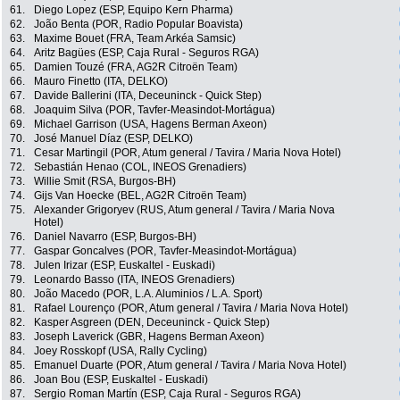
61.
Diego Lopez (ESP, Equipo Kern Pharma)
62.
João Benta (POR, Radio Popular Boavista)
63.
Maxime Bouet (FRA, Team Arkéa Samsic)
64.
Aritz Bagües (ESP, Caja Rural - Seguros RGA)
65.
Damien Touzé (FRA, AG2R Citroën Team)
66.
Mauro Finetto (ITA, DELKO)
67.
Davide Ballerini (ITA, Deceuninck - Quick Step)
68.
Joaquim Silva (POR, Tavfer-Measindot-Mortágua)
69.
Michael Garrison (USA, Hagens Berman Axeon)
70.
José Manuel Díaz (ESP, DELKO)
71.
Cesar Martingil (POR, Atum general / Tavira / Maria Nova Hotel)
72.
Sebastián Henao (COL, INEOS Grenadiers)
73.
Willie Smit (RSA, Burgos-BH)
74.
Gijs Van Hoecke (BEL, AG2R Citroën Team)
75.
Alexander Grigoryev (RUS, Atum general / Tavira / Maria Nova
Hotel)
76.
Daniel Navarro (ESP, Burgos-BH)
77.
Gaspar Goncalves (POR, Tavfer-Measindot-Mortágua)
78.
Julen Irizar (ESP, Euskaltel - Euskadi)
79.
Leonardo Basso (ITA, INEOS Grenadiers)
80.
João Macedo (POR, L.A. Aluminios / L.A. Sport)
81.
Rafael Lourenço (POR, Atum general / Tavira / Maria Nova Hotel)
82.
Kasper Asgreen (DEN, Deceuninck - Quick Step)
83.
Joseph Laverick (GBR, Hagens Berman Axeon)
84.
Joey Rosskopf (USA, Rally Cycling)
85.
Emanuel Duarte (POR, Atum general / Tavira / Maria Nova Hotel)
86.
Joan Bou (ESP, Euskaltel - Euskadi)
87.
Sergio Roman Martín (ESP, Caja Rural - Seguros RGA)