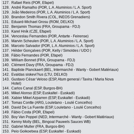
127.
Rafael Reis (POR, Efapel)
128.
André Ramalho (POR, L.A. Aluminios / L.A. Sport)
129.
João Medeiros (POR, L.A. Aluminios / L.A. Sport)
130.
Brandon Smith Rivera (COL, INEOS Grenadiers)
131.
Eduard-Michael Grosu (ROM, DELKO)
132.
Benjamin Thomas (FRA, Groupama - FDJ)
133.
Karel Hník (CZE, Efapel)
134.
Venceslau Fernandes (POR, Antarte - Feirense)
135.
Marvin Scheulen (POR, L.A. Aluminios / L.A. Sport)
136.
Marcelo Salvador (POR, L.A. Aluminios / L.A. Sport)
137.
Hélder Gonçalves (POR, Kelly / Simoldes / UDO )
138.
Fábio Fernandes (POR, Efapel)
139.
William Bonnet (FRA, Groupama - FDJ)
140.
Clément Davy (FRA, Groupama - FDJ)
141.
Baptiste Planckaert (BEL, Intermarché - Wanty - Gobert Matériaux)
142.
Evaldas siskevi?ius (LTU, DELKO)
143.
Gustavo César Veloso (ESP, Atum general / Tavira / Maria Nova
Hotel)
144.
Carlos Canal (ESP, Burgos-BH)
145.
Mikel Alonso (ESP, Euskaltel - Euskadi)
146.
Xabier Mikel Azparren (ESP, Euskaltel - Euskadi)
147.
Tomas Contte (ARG, Louletano - Loulé Concelho)
148.
David De La Fuente (ESP, Louletano - Loulé Concelho)
149.
Fábio Costa (POR, Efapel)
150.
Boy Van Poppel (NED, Intermarché - Wanty - Gobert Matériaux)
151.
Kenny Molly (BEL, Bingoal Pauwels Sauces WB)
152.
Gabriel Muller (FRA, Burgos-BH)
153.
Peio Goikoetxea (ESP, Euskaltel - Euskadi)