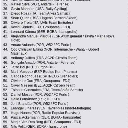
35.
Rafael Silva (POR, Antarte - Feirense)
36.
Gavin Mannion (USA, Rally Cycling)
37.
Diego Rosa (ITA, Team Arkéa Samsic)
38.
Sean Quinn (USA, Hagens Berman Axeon)
39.
Oliviero Troia (ITA, UAE-Team Emirates)
40.
Kevin Geniets (LUX, Groupama - FDJ)
41.
Lennard Kämna (GER, BORA - hansgrohe)
42.
Alejandro Manuel Marque (ESP, Atum general / Tavira / Maria Nova
Hotel)
43.
Amaro Antunes (POR, W52 / FC Porto )
44.
Odd Christian Eiking (NOR, Intermarché - Wanty - Gobert
Matériaux)
45.
Anthony Jullien (FRA, AG2R Citroën Team)
46.
Gonçalo Amado (POR, Antarte - Feirense)
47.
Jetse Bol (NED, Burgos-BH)
48.
Marti Marquez (ESP, Equipo Kern Pharma)
49.
Carlos Rodriguez (ESP, INEOS Grenadiers)
50.
Olivier Le Gac (FRA, Groupama - FDJ)
51.
Oliver Naesen (BEL, AG2R Citroën Team)
52.
Thibault Guernalec (FRA, Team Arkéa Samsic)
53.
Daniel Mestre (POR, W52 / FC Porto )
54.
Delio Fernández (ESP, DELKO)
55.
Joni Brandão (POR, W52 / FC Porto )
56.
Leangel Linarez (VEN, Tavfer-Measindot-Mortágua)
57.
Hugo Nunes (POR, Radio Popular Boavista)
58.
Pascal Ackermann (GER, BORA - hansgrohe)
59.
Marijn Van Den Berg (NED, Groupama - FDJ)
60.
Nils Politt (GER, BORA - hansgrohe)