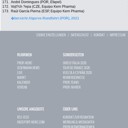
171.
André Domingues (POR, Efapel)
172.
Vojt?ch ?epa (CZE, Equipo Kern Pharma)
173.
Raúl García Pierna (ESP, Equipo Kern Pharma)
�bersicht Algarve-Rundfahrt (POR), 2021
COOKIE EINSTELLUNGEN
|
DATENSCHUTZ
|
KONTAKT
|
IMPRESSUM
RUBRIKEN
SONDERSEITEN
PROFI-NEWS
GIRO D`ITALIA 2026
JEDERMANN-NEWS
TOUR DE FRANCE 2026
LIVE
VUELTA A ESPAÑA 2026
MARKT
RENNERGEBNISSE
KALENDER
PROFI-TEAMS
VEREINE
PROFI-FAHRER
UNSERE ANGEBOTE
ÜBER UNS
RSS-FEED
KONTAKT ZUR REDAKTION
RADSPORT-NEWS.COM
WERBUNG & MEDIADATEN
PRODUKTINFORMATIONEN