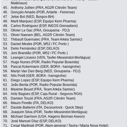
Matériaux)
45.
Anthony Jullien (FRA, AG2R Citroën Team)
46.
Gonçalo Amado (POR, Antarte - Feirense)
47.
Jetse Bol (NED, Burgos-BH)
48.
Marti Marquez (ESP, Equipo Kern Pharma)
49.
Carlos Rodriguez (ESP, INEOS Grenadiers)
50.
Olivier Le Gac (FRA, Groupama - FDJ)
51.
Oliver Naesen (BEL, AG2R Citroën Team)
52.
Thibault Guernalec (FRA, Team Arkéa Samsic)
53.
Daniel Mestre (POR, W52 / FC Porto )
54.
Delio Fernández (ESP, DELKO)
55.
Joni Brandão (POR, W52 / FC Porto )
56.
Leangel Linarez (VEN, Tavfer-Measindot-Mortágua)
57.
Hugo Nunes (POR, Radio Popular Boavista)
58.
Pascal Ackermann (GER, BORA - hansgrohe)
59.
Marijn Van Den Berg (NED, Groupama - FDJ)
60.
Nils Politt (GER, BORA - hansgrohe)
61.
Diego Lopez (ESP, Equipo Kern Pharma)
62.
João Benta (POR, Radio Popular Boavista)
63.
Maxime Bouet (FRA, Team Arkéa Samsic)
64.
Aritz Bagües (ESP, Caja Rural - Seguros RGA)
65.
Damien Touzé (FRA, AG2R Citroën Team)
66.
Mauro Finetto (ITA, DELKO)
67.
Davide Ballerini (ITA, Deceuninck - Quick Step)
68.
Joaquim Silva (POR, Tavfer-Measindot-Mortágua)
69.
Michael Garrison (USA, Hagens Berman Axeon)
70.
José Manuel Díaz (ESP, DELKO)
71.
Cesar Martingil (POR, Atum general / Tavira / Maria Nova Hotel)