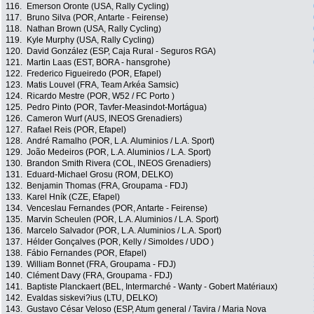
116.
Emerson Oronte (USA, Rally Cycling)
117.
Bruno Silva (POR, Antarte - Feirense)
118.
Nathan Brown (USA, Rally Cycling)
119.
Kyle Murphy (USA, Rally Cycling)
120.
David González (ESP, Caja Rural - Seguros RGA)
121.
Martin Laas (EST, BORA - hansgrohe)
122.
Frederico Figueiredo (POR, Efapel)
123.
Matis Louvel (FRA, Team Arkéa Samsic)
124.
Ricardo Mestre (POR, W52 / FC Porto )
125.
Pedro Pinto (POR, Tavfer-Measindot-Mortágua)
126.
Cameron Wurf (AUS, INEOS Grenadiers)
127.
Rafael Reis (POR, Efapel)
128.
André Ramalho (POR, L.A. Aluminios / L.A. Sport)
129.
João Medeiros (POR, L.A. Aluminios / L.A. Sport)
130.
Brandon Smith Rivera (COL, INEOS Grenadiers)
131.
Eduard-Michael Grosu (ROM, DELKO)
132.
Benjamin Thomas (FRA, Groupama - FDJ)
133.
Karel Hník (CZE, Efapel)
134.
Venceslau Fernandes (POR, Antarte - Feirense)
135.
Marvin Scheulen (POR, L.A. Aluminios / L.A. Sport)
136.
Marcelo Salvador (POR, L.A. Aluminios / L.A. Sport)
137.
Hélder Gonçalves (POR, Kelly / Simoldes / UDO )
138.
Fábio Fernandes (POR, Efapel)
139.
William Bonnet (FRA, Groupama - FDJ)
140.
Clément Davy (FRA, Groupama - FDJ)
141.
Baptiste Planckaert (BEL, Intermarché - Wanty - Gobert Matériaux)
142.
Evaldas siskevi?ius (LTU, DELKO)
143.
Gustavo César Veloso (ESP, Atum general / Tavira / Maria Nova