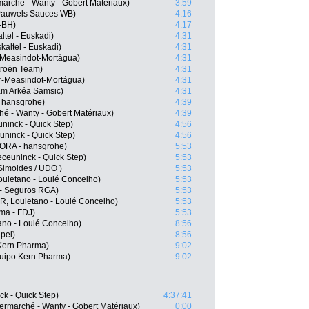
arché - Wanty - Gobert Matériaux)
3:59
 Pauwels Sauces WB)
4:16
s-BH)
4:17
ltel - Euskadi)
4:31
altel - Euskadi)
4:31
-Measindot-Mortágua)
4:31
troën Team)
4:31
r-Measindot-Mortágua)
4:31
am Arkéa Samsic)
4:31
 hansgrohe)
4:39
é - Wanty - Gobert Matériaux)
4:39
ninck - Quick Step)
4:56
ninck - Quick Step)
4:56
BORA - hansgrohe)
5:53
ceuninck - Quick Step)
5:53
Simoldes / UDO )
5:53
ouletano - Loulé Concelho)
5:53
l - Seguros RGA)
5:53
, Louletano - Loulé Concelho)
5:53
ma - FDJ)
5:53
ano - Loulé Concelho)
8:56
pel)
8:56
Kern Pharma)
9:02
quipo Kern Pharma)
9:02
k - Quick Step)
4:37:41
ermarché - Wanty - Gobert Matériaux)
0:00