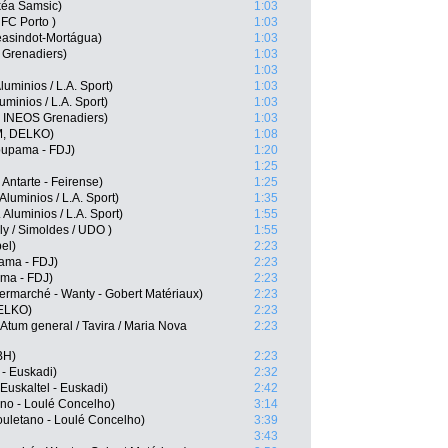
kéa Samsic)
1:03
FC Porto )
1:03
easindot-Mortágua)
1:03
Grenadiers)
1:03
1:03
uminios / L.A. Sport)
1:03
minios / L.A. Sport)
1:03
, INEOS Grenadiers)
1:03
M, DELKO)
1:08
oupama - FDJ)
1:20
1:25
ntarte - Feirense)
1:25
luminios / L.A. Sport)
1:35
Aluminios / L.A. Sport)
1:55
y / Simoldes / UDO )
1:55
el)
2:23
ama - FDJ)
2:23
ma - FDJ)
2:23
termarché - Wanty - Gobert Matériaux)
2:23
DELKO)
2:23
Atum general / Tavira / Maria Nova
2:23
BH)
2:23
 - Euskadi)
2:32
Euskaltel - Euskadi)
2:42
no - Loulé Concelho)
3:14
ouletano - Loulé Concelho)
3:39
3:43