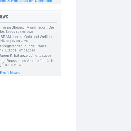
deos & Podcasts im Überblick
-NEWS
live im Stream, TV und Ticker: Die
des Tages
| 07.08.2026
 SRAM nun mit Gelb und Weiß in
 Nizza
| 07.08.2026
enregister der Tour de France
 7. Etappe
| 07.08.2026
Queen K. hat gezeigt“
| 07.08.2026
 weg: Reusser am Ventoux “einfach
g“
| 07.08.2026
 Profi-News