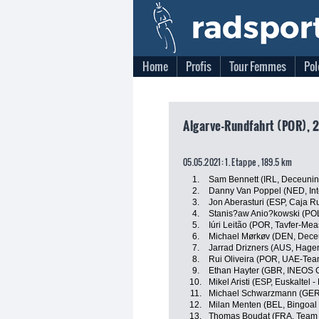
Home
Profis
Tour Femmes
Pol
Algarve-Rundfahrt (POR), 
05.05.2021: 1. Etappe , 189.5 km
1.
Sam Bennett (IRL, Deceuninc
2.
Danny Van Poppel (NED, Int
3.
Jon Aberasturi (ESP, Caja R
4.
Stanis?aw Anio?kowski (PO
5.
Iúri Leitão (POR, Tavfer-Me
6.
Michael Mørkøv (DEN, Deceu
7.
Jarrad Drizners (AUS, Hag
8.
Rui Oliveira (POR, UAE-Tea
9.
Ethan Hayter (GBR, INEOS 
10.
Mikel Aristi (ESP, Euskaltel -
11.
Michael Schwarzmann (GER
12.
Milan Menten (BEL, Bingoa
13.
Thomas Boudat (FRA, Team 