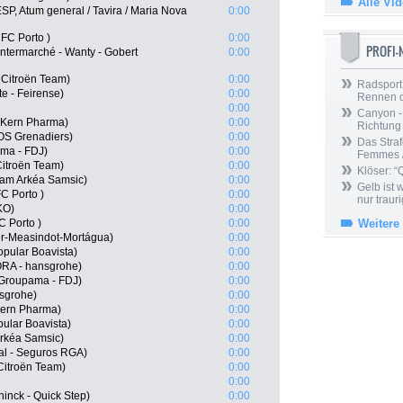
Alle Vi
P, Atum general / Tavira / Maria Nova
0:00
FC Porto )
0:00
PROFI
Intermarché - Wanty - Gobert
0:00
 Citroën Team)
0:00
Radsport 
e - Feirense)
0:00
Rennen 
0:00
Canyon -
 Kern Pharma)
0:00
Richtung
OS Grenadiers)
0:00
Das Straf
ama - FDJ)
0:00
Femmes /
itroën Team)
0:00
Klöser: “
eam Arkéa Samsic)
0:00
Gelb ist
C Porto )
0:00
nur trauri
KO)
0:00
C Porto )
0:00
Weitere
er-Measindot-Mortágua)
0:00
pular Boavista)
0:00
RA - hansgrohe)
0:00
 Groupama - FDJ)
0:00
nsgrohe)
0:00
Kern Pharma)
0:00
ular Boavista)
0:00
rkéa Samsic)
0:00
al - Seguros RGA)
0:00
itroën Team)
0:00
0:00
ninck - Quick Step)
0:00