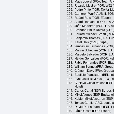
123.
Matis Louvel (FRA, Team Ar
124.
Ricardo Mestre (POR, W52 / 
125.
Pedro Pinto (POR, Tavfer-M
126.
Cameron Wurf (AUS, INEOS 
127.
Rafael Reis (POR, Efapel)
128.
André Ramalho (POR, L.A. Al
129.
João Medeiros (POR, L.A. Alu
130.
Brandon Smith Rivera (COL
131.
Eduard-Michael Grosu (RO
132.
Benjamin Thomas (FRA, Gr
133.
Karel Hník (CZE, Efapel)
134.
Venceslau Fernandes (POR, A
135.
Marvin Scheulen (POR, L.A. A
136.
Marcelo Salvador (POR, L.A. 
137.
Hélder Gonçalves (POR, Kell
138.
Fábio Fernandes (POR, Efap
139.
William Bonnet (FRA, Group
140.
Clément Davy (FRA, Groupa
141.
Baptiste Planckaert (BEL, In
142.
Evaldas siskevi?ius (LTU, 
143.
Gustavo César Veloso (ESP, 
Hotel)
144.
Carlos Canal (ESP, Burgos-
145.
Mikel Alonso (ESP, Euskaltel
146.
Xabier Mikel Azparren (ESP, 
147.
Tomas Contte (ARG, Louleta
148.
David De La Fuente (ESP, L
149.
Fábio Costa (POR, Efapel)