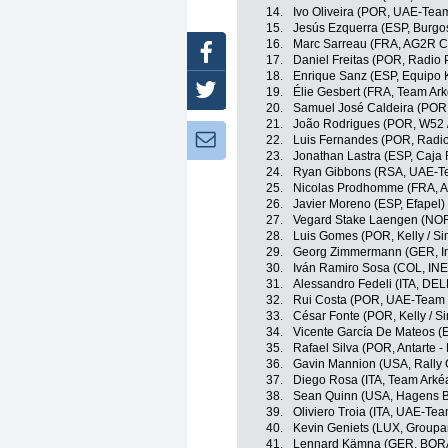
14.
Ivo Oliveira (POR, UAE-Tea
15.
Jesús Ezquerra (ESP, Burgo
16.
Marc Sarreau (FRA, AG2R C
Facebook
17.
Daniel Freitas (POR, Radio 
18.
Enrique Sanz (ESP, Equipo
Twitter
19.
Élie Gesbert (FRA, Team Ar
20.
Samuel José Caldeira (POR,
21.
João Rodrigues (POR, W52 /
Newsletter:
22.
Luis Fernandes (POR, Radio
23.
Jonathan Lastra (ESP, Caja
24.
Ryan Gibbons (RSA, UAE-T
25.
Nicolas Prodhomme (FRA, A
26.
Javier Moreno (ESP, Efapel)
27.
Vegard Stake Laengen (NOR
28.
Luis Gomes (POR, Kelly / Si
29.
Georg Zimmermann (GER, Int
30.
Iván Ramiro Sosa (COL, IN
31.
Alessandro Fedeli (ITA, DE
32.
Rui Costa (POR, UAE-Team 
33.
César Fonte (POR, Kelly / S
34.
Vicente García De Mateos (E
35.
Rafael Silva (POR, Antarte -
36.
Gavin Mannion (USA, Rally 
37.
Diego Rosa (ITA, Team Arké
38.
Sean Quinn (USA, Hagens 
39.
Oliviero Troia (ITA, UAE-Te
40.
Kevin Geniets (LUX, Groupa
41.
Lennard Kämna (GER, BORA