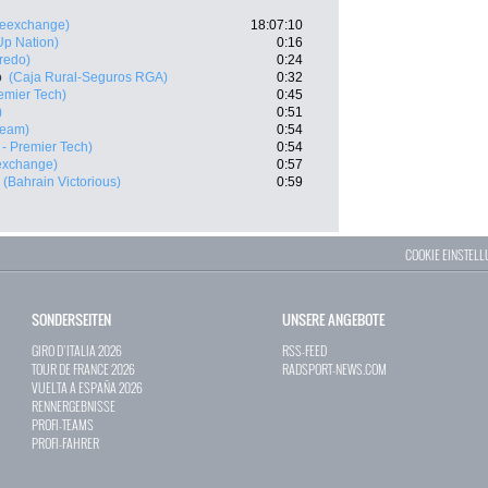
keexchange)
18:07:10
-Up Nation)
0:16
fredo)
0:24
o
(Caja Rural-Seguros RGA)
0:32
emier Tech)
0:45
)
0:51
Team)
0:54
 - Premier Tech)
0:54
exchange)
0:57
(Bahrain Victorious)
0:59
COOKIE EINSTEL
SONDERSEITEN
UNSERE ANGEBOTE
GIRO D`ITALIA 2026
RSS-FEED
TOUR DE FRANCE 2026
RADSPORT-NEWS.COM
VUELTA A ESPAÑA 2026
RENNERGEBNISSE
PROFI-TEAMS
PROFI-FAHRER