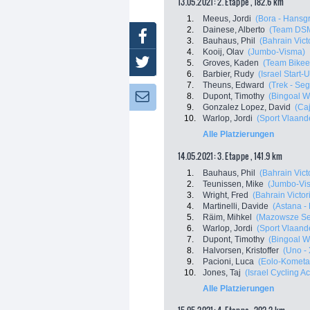
13.05.2021: 2. Etappe , 182.6 km
1.
Meeus, Jordi
(Bora - Hansg
2.
Dainese, Alberto
(Team DS
Facebook
3.
Bauhaus, Phil
(Bahrain Vict
4.
Kooij, Olav
(Jumbo-Visma)
Twitter
5.
Groves, Kaden
(Team Bike
6.
Barbier, Rudy
(Israel Start-
7.
Theuns, Edward
(Trek - Se
8.
Dupont, Timothy
(Bingoal W
Newsletter:
9.
Gonzalez Lopez, David
(Ca
10.
Warlop, Jordi
(Sport Vlaand
Alle Platzierungen
14.05.2021: 3. Etappe , 141.9 km
1.
Bauhaus, Phil
(Bahrain Vict
2.
Teunissen, Mike
(Jumbo-Vi
3.
Wright, Fred
(Bahrain Victor
4.
Martinelli, Davide
(Astana -
5.
Räim, Mihkel
(Mazowsze Ser
6.
Warlop, Jordi
(Sport Vlaand
7.
Dupont, Timothy
(Bingoal W
8.
Halvorsen, Kristoffer
(Uno -
9.
Pacioni, Luca
(Eolo-Kometa
10.
Jones, Taj
(Israel Cycling 
Alle Platzierungen