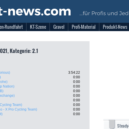
en-Rundfahrt
KT-Szene
Gravel
Profi-Material
Produkt-News
021, Kategorie: 2.1
orious)
3:54:22
)
0:00
rohe)
0:00
Up Nation)
0:00
B)
0:00
exchange)
0:00
0:00
 Cycling Team)
0:00
o - X Pro Cycling Team)
0:00
M)
0:00
Steady