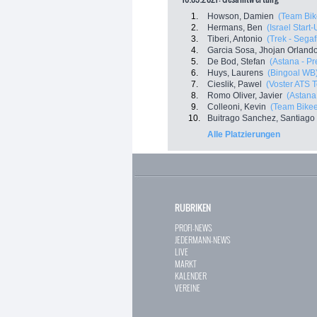
1.
Howson, Damien
(Team Bi
2.
Hermans, Ben
(Israel Start
3.
Tiberi, Antonio
(Trek - Sega
4.
Garcia Sosa, Jhojan Orland
5.
De Bod, Stefan
(Astana - Pr
6.
Huys, Laurens
(Bingoal WB
7.
Cieslik, Pawel
(Voster ATS 
8.
Romo Oliver, Javier
(Astana
9.
Colleoni, Kevin
(Team Bike
10.
Buitrago Sanchez, Santiago
Alle Platzierungen
RUBRIKEN
PROFI-NEWS
JEDERMANN-NEWS
LIVE
MARKT
KALENDER
VEREINE