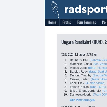
Home
Profis
Tour Femmes
Pol
Ungarn Rundfahrt (HUN), 2
12.05.2021: 1. Etappe , 173.0 km
1.
Bauhaus, Phil
(Bahrain Vict
2.
Mareczko, Jakub
(Vini Zabu
3.
Meeus, Jordi
(Bora - Hansg
4.
Barbier, Rudy
(Israel Start-
5.
Dupont, Timothy
(Bingoal W
6.
Groves, Kaden
(Team Bike
7.
Kooij, Olav
(Jumbo-Visma)
8.
Larsen, Niklas
(Uno - X Pro
9.
Blikra, Erlend Jordbrekk
(Un
10.
Dainese, Alberto
(Team DS
Alle Platzierungen