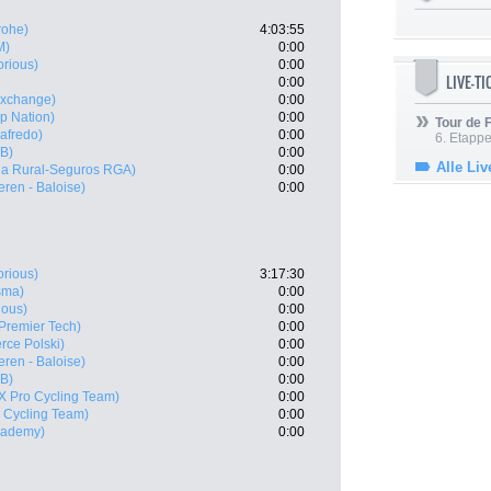
rohe)
4:03:55
M)
0:00
orious)
0:00
LIVE-T
0:00
exchange)
0:00
Up Nation)
0:00
Tour de
gafredo)
0:00
6. Etapp
B)
0:00
Alle Liv
ja Rural-Seguros RGA)
0:00
eren - Baloise)
0:00
orious)
3:17:30
sma)
0:00
ious)
0:00
 Premier Tech)
0:00
ce Polski)
0:00
eren - Baloise)
0:00
B)
0:00
 X Pro Cycling Team)
0:00
 Cycling Team)
0:00
Academy)
0:00