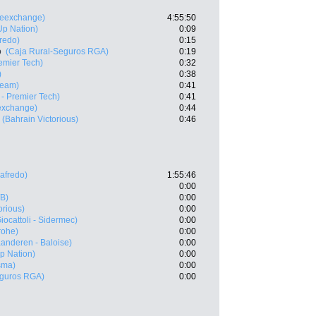
keexchange)
4:55:50
-Up Nation)
0:09
fredo)
0:15
o
(Caja Rural-Seguros RGA)
0:19
emier Tech)
0:32
)
0:38
Team)
0:41
 - Premier Tech)
0:41
exchange)
0:44
(Bahrain Victorious)
0:46
gafredo)
1:55:46
0:00
B)
0:00
orious)
0:00
iocattoli - Sidermec)
0:00
rohe)
0:00
aanderen - Baloise)
0:00
Up Nation)
0:00
sma)
0:00
eguros RGA)
0:00