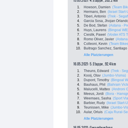
15.05.2021: 4. Etappe , 202.2 km
1.
Howson, Damien
(Team Bi
2.
Hermans, Ben
(Israel Start
3.
Tiberi, Antonio
(Trek - Sega
4.
Garcia Sosa, Jhojan Orland
5.
De Bod, Stefan
(Astana - Pr
6.
Huys, Laurens
(Bingoal WB
7.
Cieslik, Pawel
(Voster ATS 
8.
Romo Oliver, Javier
(Astana
9.
Colleoni, Kevin
(Team Bike
10.
Buitrago Sanchez, Santiago
Alle Platzierungen
16.05.2021: 5. Etappe , 92.4 km
1.
Theuns, Edward
(Trek - Se
2.
Kooij, Olav
(Jumbo-Visma)
3.
Dupont, Timothy
(Bingoal W
4.
Bauhaus, Phil
(Bahrain Vict
5.
Malucelli, Matteo
(Androni G
6.
Meeus, Jordi
(Bora - Hansg
7.
Weemaes, Sasha
(Sport Vl
8.
Barbier, Rudy
(Israel Start-
9.
Teunissen, Mike
(Jumbo-Vi
10.
Aular, Orluis
(Caja Rural-S
Alle Platzierungen
16.05.2021: Gesamtwertung