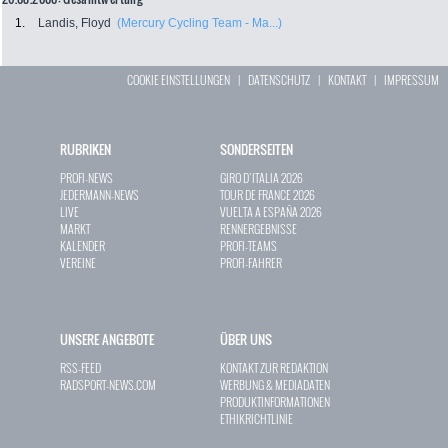
1.
Landis, Floyd
(Mercury Cycling Team - Ma...)
COOKIE EINSTELLUNGEN
|
DATENSCHUTZ
|
KONTAKT
|
IMPRESSUM
RUBRIKEN
SONDERSEITEN
PROFI-NEWS
GIRO D`ITALIA 2026
JEDERMANN-NEWS
TOUR DE FRANCE 2026
LIVE
VUELTA A ESPAÑA 2026
MARKT
RENNERGEBNISSE
KALENDER
PROFI-TEAMS
VEREINE
PROFI-FAHRER
UNSERE ANGEBOTE
ÜBER UNS
RSS-FEED
KONTAKT ZUR REDAKTION
RADSPORT-NEWS.COM
WERBUNG & MEDIADATEN
PRODUKTINFORMATIONEN
ETHIKRICHTLINIE