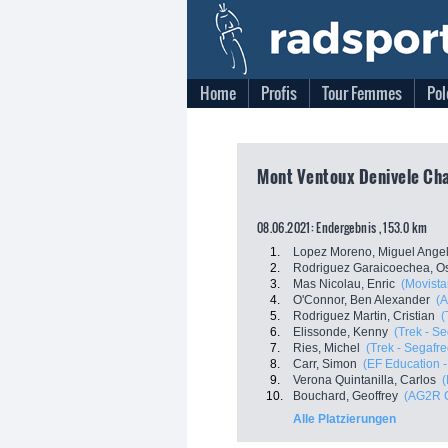
Home
Profis
Tour Femmes
Pol
Mont Ventoux Denivele Chal
08.06.2021: Endergebnis , 153.0 km
1.
Lopez Moreno, Miguel Ange
2.
Rodriguez Garaicoechea, O
3.
Mas Nicolau, Enric
(Movista
4.
O'Connor, Ben Alexander
(
5.
Rodriguez Martin, Cristian
(
6.
Elissonde, Kenny
(Trek - S
7.
Ries, Michel
(Trek - Segafr
8.
Carr, Simon
(EF Education -
9.
Verona Quintanilla, Carlos
(
10.
Bouchard, Geoffrey
(AG2R C
Alle Platzierungen