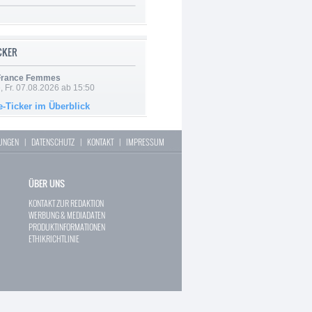
ICKER
 France Femmes
, Fr. 07.08.2026 ab 15:50
e-Ticker im Überblick
LUNGEN
|
DATENSCHUTZ
|
KONTAKT
|
IMPRESSUM
ÜBER UNS
KONTAKT ZUR REDAKTION
WERBUNG & MEDIADATEN
PRODUKTINFORMATIONEN
ETHIKRICHTLINIE