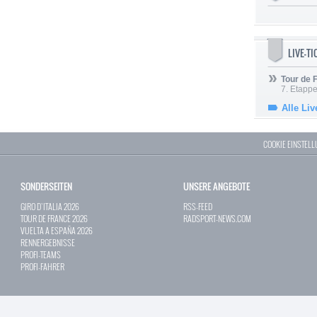
LIVE-T
Tour de
7. Etappe
Alle Liv
COOKIE EINSTEL
SONDERSEITEN
UNSERE ANGEBOTE
GIRO D`ITALIA 2026
RSS-FEED
TOUR DE FRANCE 2026
RADSPORT-NEWS.COM
VUELTA A ESPAÑA 2026
RENNERGEBNISSE
PROFI-TEAMS
PROFI-FAHRER