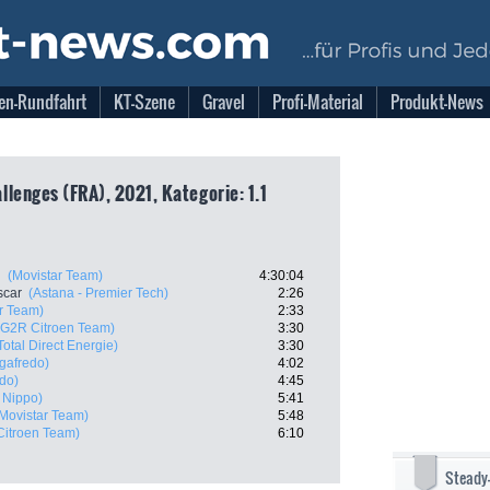
en-Rundfahrt
KT-Szene
Gravel
Profi-Material
Produkt-News
lenges (FRA), 2021, Kategorie: 1.1
l
(Movistar Team)
4:30:04
scar
(Astana - Premier Tech)
2:26
r Team)
2:33
AG2R Citroen Team)
3:30
Total Direct Energie)
3:30
egafredo)
4:02
edo)
4:45
 Nippo)
5:41
Movistar Team)
5:48
itroen Team)
6:10
Steady