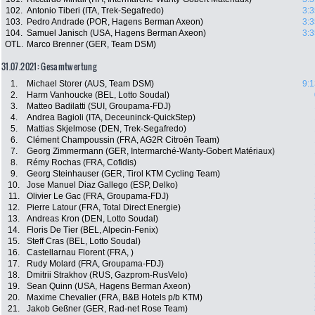
102.
Antonio Tiberi (ITA, Trek-Segafredo)
3:3
103.
Pedro Andrade (POR, Hagens Berman Axeon)
3:3
104.
Samuel Janisch (USA, Hagens Berman Axeon)
3:3
OTL.
Marco Brenner (GER, Team DSM)
31.07.2021: Gesamtwertung
1.
Michael Storer (AUS, Team DSM)
9:1
2.
Harm Vanhoucke (BEL, Lotto Soudal)
3.
Matteo Badilatti (SUI, Groupama-FDJ)
4.
Andrea Bagioli (ITA, Deceuninck-QuickStep)
5.
Mattias Skjelmose (DEN, Trek-Segafredo)
6.
Clément Champoussin (FRA, AG2R Citroën Team)
7.
Georg Zimmermann (GER, Intermarché-Wanty-Gobert Matériaux)
8.
Rémy Rochas (FRA, Cofidis)
9.
Georg Steinhauser (GER, Tirol KTM Cycling Team)
10.
Jose Manuel Diaz Gallego (ESP, Delko)
11.
Olivier Le Gac (FRA, Groupama-FDJ)
12.
Pierre Latour (FRA, Total Direct Energie)
13.
Andreas Kron (DEN, Lotto Soudal)
14.
Floris De Tier (BEL, Alpecin-Fenix)
15.
Steff Cras (BEL, Lotto Soudal)
16.
Castellarnau Florent (FRA, )
17.
Rudy Molard (FRA, Groupama-FDJ)
18.
Dmitrii Strakhov (RUS, Gazprom-RusVelo)
19.
Sean Quinn (USA, Hagens Berman Axeon)
20.
Maxime Chevalier (FRA, B&B Hotels p/b KTM)
21.
Jakob Geßner (GER, Rad-net Rose Team)