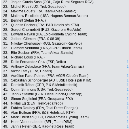
22.
Jhojan Garcia Susa (COL, Caja Rural-Seguros RGA)
23.
Michel Ries (LUX, Trek-Segafredo)
24.
Maxime Bouet (FRA, Team Arkea-Samsic)
25.
Matthew Riccitello (USA, Hagens Berman Axeon)
26.
Bennett Stéfan (FRA, )
27.
Quentin Pacher (FRA, B&B Hotels p/b KTM)
28.
Sergei Chernetskii (RUS, Gazprom-RusVelo)
29.
Edward Ravasi (ITA, Eolo-Kometa Cycling Team)
30.
Jolibert Clément (FRA, 0:08:39)
31.
Nikolay Cherkasov (RUS, Gazprom-RusVelo)
32.
Clement Venturini (FRA, AG2R Citroën Team)
33.
Elie Gesbert (FRA, Team Arkea-Samsic)
34.
Richard Louis (FRA, )
35.
Delio Fernandez Cruz (ESP, Delko)
1
36.
Anthony Delaplace (FRA, Team Arkea-Samsic)
1
37.
Victor Lafay (FRA, Cofidis)
1
38.
Aurélien Paret Peintre (FRA, AG2R Citroën Team)
1
39.
Sebastian Schönberger (AUT, B&B Hotels p/b KTM)
1
40.
Dominik Röber (GER, P & S Metalltechnik)
1
41.
Quinn Simmons (USA, Trek-Segafredo)
1
42.
Jannik Steimle (GER, Deceuninck-QuickStep)
1
43.
Simon Guglielmi (FRA, Groupama-FDJ)
1
44.
Niklas Eg (DEN, Trek-Segafredo)
1
45.
Fabien Doubey (FRA, Total Direct Energie)
1
46.
Alan Boileau (FRA, B&B Hotels p/b KTM)
1
47.
Mark Christian (GBR, Eolo-Kometa Cycling Team)
1
48.
Henri Vandenabeele (BEL, Team DSM)
1
49.
Jannis Peter (GER, Rad-net Rose Team)
1