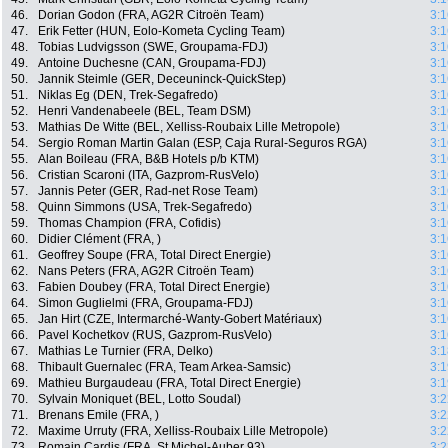
46.
Dorian Godon (FRA, AG2R Citroën Team)
3:1
47.
Erik Fetter (HUN, Eolo-Kometa Cycling Team)
3:1
48.
Tobias Ludvigsson (SWE, Groupama-FDJ)
3:1
49.
Antoine Duchesne (CAN, Groupama-FDJ)
3:1
50.
Jannik Steimle (GER, Deceuninck-QuickStep)
3:1
51.
Niklas Eg (DEN, Trek-Segafredo)
3:1
52.
Henri Vandenabeele (BEL, Team DSM)
3:1
53.
Mathias De Witte (BEL, Xelliss-Roubaix Lille Metropole)
3:1
54.
Sergio Roman Martin Galan (ESP, Caja Rural-Seguros RGA)
3:1
55.
Alan Boileau (FRA, B&B Hotels p/b KTM)
3:1
56.
Cristian Scaroni (ITA, Gazprom-RusVelo)
3:1
57.
Jannis Peter (GER, Rad-net Rose Team)
3:1
58.
Quinn Simmons (USA, Trek-Segafredo)
3:1
59.
Thomas Champion (FRA, Cofidis)
3:1
60.
Didier Clément (FRA, )
3:1
61.
Geoffrey Soupe (FRA, Total Direct Energie)
3:1
62.
Nans Peters (FRA, AG2R Citroën Team)
3:1
63.
Fabien Doubey (FRA, Total Direct Energie)
3:1
64.
Simon Guglielmi (FRA, Groupama-FDJ)
3:1
65.
Jan Hirt (CZE, Intermarché-Wanty-Gobert Matériaux)
3:1
66.
Pavel Kochetkov (RUS, Gazprom-RusVelo)
3:1
67.
Mathias Le Turnier (FRA, Delko)
3:1
68.
Thibault Guernalec (FRA, Team Arkea-Samsic)
3:1
69.
Mathieu Burgaudeau (FRA, Total Direct Energie)
3:1
70.
Sylvain Moniquet (BEL, Lotto Soudal)
3:2
71.
Brenans Emile (FRA, )
3:2
72.
Maxime Urruty (FRA, Xelliss-Roubaix Lille Metropole)
3:2
73.
Romain Cardis (FRA, St Michel-Auber 93)
3:2