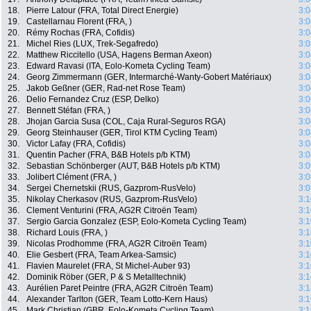
18.
Pierre Latour (FRA, Total Direct Energie)
3:0
19.
Castellarnau Florent (FRA, )
3:0
20.
Rémy Rochas (FRA, Cofidis)
3:0
21.
Michel Ries (LUX, Trek-Segafredo)
3:0
22.
Matthew Riccitello (USA, Hagens Berman Axeon)
3:0
23.
Edward Ravasi (ITA, Eolo-Kometa Cycling Team)
3:0
24.
Georg Zimmermann (GER, Intermarché-Wanty-Gobert Matériaux)
3:0
25.
Jakob Geßner (GER, Rad-net Rose Team)
3:0
26.
Delio Fernandez Cruz (ESP, Delko)
3:0
27.
Bennett Stéfan (FRA, )
3:0
28.
Jhojan Garcia Susa (COL, Caja Rural-Seguros RGA)
3:0
29.
Georg Steinhauser (GER, Tirol KTM Cycling Team)
3:0
30.
Victor Lafay (FRA, Cofidis)
3:0
31.
Quentin Pacher (FRA, B&B Hotels p/b KTM)
3:0
32.
Sebastian Schönberger (AUT, B&B Hotels p/b KTM)
3:0
33.
Jolibert Clément (FRA, )
3:0
34.
Sergei Chernetskii (RUS, Gazprom-RusVelo)
3:0
35.
Nikolay Cherkasov (RUS, Gazprom-RusVelo)
3:1
36.
Clement Venturini (FRA, AG2R Citroën Team)
3:1
37.
Sergio Garcia Gonzalez (ESP, Eolo-Kometa Cycling Team)
3:1
38.
Richard Louis (FRA, )
3:1
39.
Nicolas Prodhomme (FRA, AG2R Citroën Team)
3:1
40.
Elie Gesbert (FRA, Team Arkea-Samsic)
3:1
41.
Flavien Maurelet (FRA, St Michel-Auber 93)
3:1
42.
Dominik Röber (GER, P & S Metalltechnik)
3:1
43.
Aurélien Paret Peintre (FRA, AG2R Citroën Team)
3:1
44.
Alexander Tarlton (GER, Team Lotto-Kern Haus)
3:1
45.
Mark Christian (GBR, Eolo-Kometa Cycling Team)
3:1