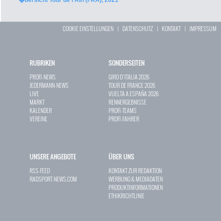
�bersicht Tour de l'Ain (FRA), 2021
COOKIE EINSTELLUNGEN
|
DATENSCHUTZ
|
KONTAKT
|
IMPRESSUM
RUBRIKEN
SONDERSEITEN
PROFI-NEWS
GIRO D`ITALIA 2026
JEDERMANN-NEWS
TOUR DE FRANCE 2026
LIVE
VUELTA A ESPAÑA 2026
MARKT
RENNERGEBNISSE
KALENDER
PROFI-TEAMS
VEREINE
PROFI-FAHRER
UNSERE ANGEBOTE
ÜBER UNS
RSS-FEED
KONTAKT ZUR REDAKTION
RADSPORT-NEWS.COM
WERBUNG & MEDIADATEN
PRODUKTINFORMATIONEN
ETHIKRICHTLINIE