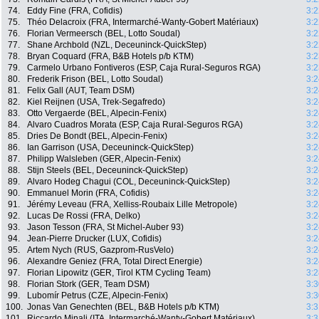
74.
Eddy Fine (FRA, Cofidis)
3:2
75.
Théo Delacroix (FRA, Intermarché-Wanty-Gobert Matériaux)
3:2
76.
Florian Vermeersch (BEL, Lotto Soudal)
3:2
77.
Shane Archbold (NZL, Deceuninck-QuickStep)
3:2
78.
Bryan Coquard (FRA, B&B Hotels p/b KTM)
3:2
79.
Carmelo Urbano Fontiveros (ESP, Caja Rural-Seguros RGA)
3:2
80.
Frederik Frison (BEL, Lotto Soudal)
3:2
81.
Felix Gall (AUT, Team DSM)
3:2
82.
Kiel Reijnen (USA, Trek-Segafredo)
3:2
83.
Otto Vergaerde (BEL, Alpecin-Fenix)
3:2
84.
Alvaro Cuadros Morata (ESP, Caja Rural-Seguros RGA)
3:2
85.
Dries De Bondt (BEL, Alpecin-Fenix)
3:2
86.
Ian Garrison (USA, Deceuninck-QuickStep)
3:2
87.
Philipp Walsleben (GER, Alpecin-Fenix)
3:2
88.
Stijn Steels (BEL, Deceuninck-QuickStep)
3:2
89.
Alvaro Hodeg Chagui (COL, Deceuninck-QuickStep)
3:2
90.
Emmanuel Morin (FRA, Cofidis)
3:2
91.
Jérémy Leveau (FRA, Xelliss-Roubaix Lille Metropole)
3:2
92.
Lucas De Rossi (FRA, Delko)
3:2
93.
Jason Tesson (FRA, St Michel-Auber 93)
3:2
94.
Jean-Pierre Drucker (LUX, Cofidis)
3:2
95.
Artem Nych (RUS, Gazprom-RusVelo)
3:2
96.
Alexandre Geniez (FRA, Total Direct Energie)
3:2
97.
Florian Lipowitz (GER, Tirol KTM Cycling Team)
3:2
98.
Florian Stork (GER, Team DSM)
3:3
99.
Lubomír Petrus (CZE, Alpecin-Fenix)
3:3
100.
Jonas Van Genechten (BEL, B&B Hotels p/b KTM)
3:3
101.
Riccardo Minali (ITA, Intermarché-Wanty-Gobert Matériaux)
3:3