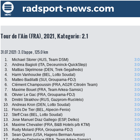
Tour de l'Ain (FRA), 2021, Kategorie: 2.1
31.07.2021: 3. Etappe , 125.0 km
1.
Michael Storer (AUS, Team DSM)
3:0
2.
Andrea Bagioli (ITA, Deceuninck-QuickStep)
3:0
3.
Mattias Skjelmose (DEN, Trek-Segafredo)
3:0
4.
Harm Vanhoucke (BEL, Lotto Soudal)
3:0
5.
Matteo Badilatti (SUI, Groupama-FDJ)
3:0
6.
Clément Champoussin (FRA, AG2R Citroën Team)
3:0
7.
Maxime Bouet (FRA, Team Arkea-Samsic)
3:0
8.
Olivier Le Gac (FRA, Groupama-FDJ)
3:0
9.
Dmitrii Strakhov (RUS, Gazprom-RusVelo)
3:0
10.
Andreas Kron (DEN, Lotto Soudal)
3:0
11.
Floris De Tier (BEL, Alpecin-Fenix)
3:0
12.
Steff Cras (BEL, Lotto Soudal)
3:0
13.
Jose Manuel Diaz Gallego (ESP, Delko)
3:0
14.
Maxime Chevalier (FRA, B&B Hotels p/b KTM)
3:0
15.
Rudy Molard (FRA, Groupama-FDJ)
3:0
16.
Sean Quinn (USA, Hagens Berman Axeon)
3:0
17.
Anthony Delaplace (FRA, Team Arkea-Samsic)
3:0