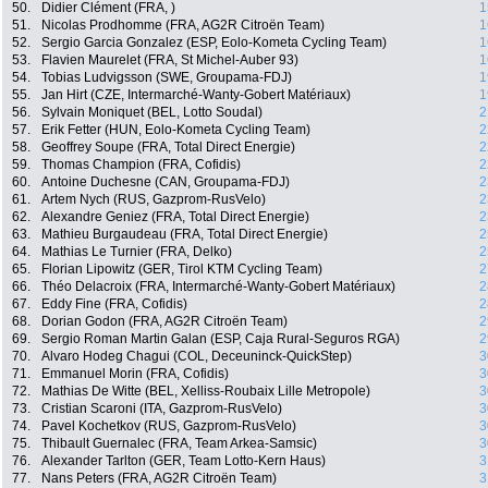
50.
Didier Clément (FRA, )
1
51.
Nicolas Prodhomme (FRA, AG2R Citroën Team)
1
52.
Sergio Garcia Gonzalez (ESP, Eolo-Kometa Cycling Team)
1
53.
Flavien Maurelet (FRA, St Michel-Auber 93)
1
54.
Tobias Ludvigsson (SWE, Groupama-FDJ)
1
55.
Jan Hirt (CZE, Intermarché-Wanty-Gobert Matériaux)
1
56.
Sylvain Moniquet (BEL, Lotto Soudal)
2
57.
Erik Fetter (HUN, Eolo-Kometa Cycling Team)
2
58.
Geoffrey Soupe (FRA, Total Direct Energie)
2
59.
Thomas Champion (FRA, Cofidis)
2
60.
Antoine Duchesne (CAN, Groupama-FDJ)
2
61.
Artem Nych (RUS, Gazprom-RusVelo)
2
62.
Alexandre Geniez (FRA, Total Direct Energie)
2
63.
Mathieu Burgaudeau (FRA, Total Direct Energie)
2
64.
Mathias Le Turnier (FRA, Delko)
2
65.
Florian Lipowitz (GER, Tirol KTM Cycling Team)
2
66.
Théo Delacroix (FRA, Intermarché-Wanty-Gobert Matériaux)
2
67.
Eddy Fine (FRA, Cofidis)
2
68.
Dorian Godon (FRA, AG2R Citroën Team)
2
69.
Sergio Roman Martin Galan (ESP, Caja Rural-Seguros RGA)
2
70.
Alvaro Hodeg Chagui (COL, Deceuninck-QuickStep)
3
71.
Emmanuel Morin (FRA, Cofidis)
3
72.
Mathias De Witte (BEL, Xelliss-Roubaix Lille Metropole)
3
73.
Cristian Scaroni (ITA, Gazprom-RusVelo)
3
74.
Pavel Kochetkov (RUS, Gazprom-RusVelo)
3
75.
Thibault Guernalec (FRA, Team Arkea-Samsic)
3
76.
Alexander Tarlton (GER, Team Lotto-Kern Haus)
3
77.
Nans Peters (FRA, AG2R Citroën Team)
3