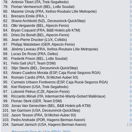
78.
Antonio Tiberi (ITA, Trek-Segafredo)
3
79.
Florian Vermeersch (BEL, Lotto Soudal)
3
80.
Maxime Urruty (FRA, Xelliss-Roubaix Lille Metropole)
3
81.
Brenans Emile (FRA, )
3
82.
Shane Archbold (NZL, Deceuninck-QuickStep)
3
83.
Otto Vergaerde (BEL, Alpecin-Fenix)
3
84.
Bryan Coquard (FRA, B&B Hotels p/b KTM)
3
85.
Dries De Bondt (BEL, Alpecin-Fenix)
3
86.
Jean-Pierre Drucker (LUX, Cofidis)
3
87.
Philipp Walsleben (GER, Alpecin-Fenix)
3
88.
Jérémy Leveau (FRA, Xelliss-Roubaix Lille Metropole)
3
89.
Lucas De Rossi (FRA, Delko)
3
90.
Frederik Frison (BEL, Lotto Soudal)
3
91.
Felix Gall (AUT, Team DSM)
3
92.
Stijn Steels (BEL, Deceuninck-QuickStep)
3
93.
Alvaro Cuadros Morata (ESP, Caja Rural-Seguros RGA)
3
94.
Romain Cardis (FRA, St Michel-Auber 93)
3
95.
Carmelo Urbano Fontiveros (ESP, Caja Rural-Seguros RGA)
3
96.
Kiel Reijnen (USA, Trek-Segafredo)
4
97.
Lubomír Petrus (CZE, Alpecin-Fenix)
4
98.
Riccardo Minali (ITA, Intermarché-Wanty-Gobert Matériaux)
4
99.
Florian Stork (GER, Team DSM)
4
100.
Jonas Van Genechten (BEL, B&B Hotels p/b KTM)
4
101.
Ian Garrison (USA, Deceuninck-QuickStep)
4
102.
Jason Tesson (FRA, St Michel-Auber 93)
4
103.
Pedro Andrade (POR, Hagens Berman Axeon)
4
104.
Samuel Janisch (USA, Hagens Berman Axeon)
1:0