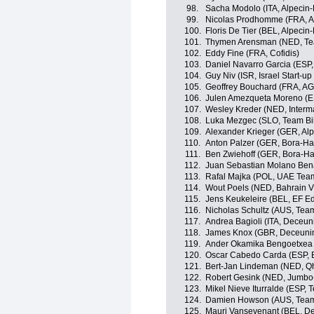
98.
Sacha Modolo (ITA, Alpecin-
99.
Nicolas Prodhomme (FRA, A
100.
Floris De Tier (BEL, Alpecin-
101.
Thymen Arensman (NED, T
102.
Eddy Fine (FRA, Cofidis)
103.
Daniel Navarro Garcia (ESP
104.
Guy Niv (ISR, Israel Start-up
105.
Geoffrey Bouchard (FRA, A
106.
Julen Amezqueta Moreno (E
107.
Wesley Kreder (NED, Interm
108.
Luka Mezgec (SLO, Team B
109.
Alexander Krieger (GER, Alp
110.
Anton Palzer (GER, Bora-H
111.
Ben Zwiehoff (GER, Bora-H
112.
Juan Sebastian Molano Ben
113.
Rafal Majka (POL, UAE Tea
114.
Wout Poels (NED, Bahrain Vi
115.
Jens Keukeleire (BEL, EF E
116.
Nicholas Schultz (AUS, Te
117.
Andrea Bagioli (ITA, Deceun
118.
James Knox (GBR, Deceunin
119.
Ander Okamika Bengoetxea 
120.
Oscar Cabedo Carda (ESP, 
121.
Bert-Jan Lindeman (NED, Q
122.
Robert Gesink (NED, Jumbo
123.
Mikel Nieve Iturralde (ESP,
124.
Damien Howson (AUS, Team
125.
Mauri Vansevenant (BEL, D