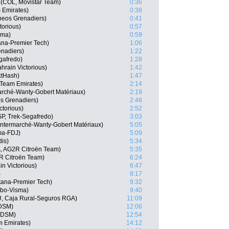
(COL, Movistar Team)
0:36
 Emirates)
0:38
neos Grenadiers)
0:41
torious)
0:57
sma)
0:59
ana-Premier Tech)
1:06
nadiers)
1:22
gafredo)
1:28
hrain Victorious)
1:42
xtHash)
1:47
 Team Emirates)
2:14
marché-Wanty-Gobert Matériaux)
2:19
s Grenadiers)
2:48
ctorious)
2:52
P, Trek-Segafredo)
3:03
 Intermarché-Wanty-Gobert Matériaux)
5:05
ma-FDJ)
5:09
dis)
5:34
, AG2R Citroën Team)
5:35
R Citroën Team)
6:24
n Victorious)
6:47
)
8:17
tana-Premier Tech)
9:32
mbo-Visma)
9:40
U, Caja Rural-Seguros RGA)
11:09
 DSM)
12:06
m DSM)
12:54
m Emirates)
14:12