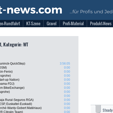
en-Rundfahrt
KT-Szene
Gravel
Profi-Material
Produkt-News
1, Kategorie: WT
uninck-QuickStep)
3:56:05
 DSM)
0:00
cin-Fenix)
0:00
nsgrohe)
0:00
tart-up Nation)
0:00
pama-FDJ)
0:00
am BikeExchange)
0:00
sgrohe)
0:00
0:00
 Caja Rural-Seguros RGA)
0:00
ESP, Euskaltel-Euskadi)
0:00
marché-Wanty-Gobert Matériaux)
0:00
Steady
2R Citroën Team)
0:00