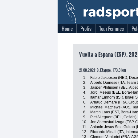
Home
Profis
Tour Femmes
Pol
Vuelta a Espana (ESP), 202
21.08.2021: 8. Etappe , 173.3 km
1.
Fabio Jakobsen (NED, Dece
2.
Alberto Dainese (ITA, Team
3.
Jasper Philipsen (BEL, Alpe
4.
Jordi Meeus (BEL, Bora-Ha
5.
Itamar Einhorn (ISR, Israel S
6.
Arnaud Demare (FRA, Grou
7.
Michael Matthews (AUS, Te
8.
Martin Laas (EST, Bora-Han
9.
Piet Allegaert (BEL, Cofidis)
10.
Jon Aberasturi Izaga (ESP,
11.
Antonio Jesus Soto Guirao (
12.
Riccardo Minali (ITA, Inter
13.
Clement Venturini (FRA, AG