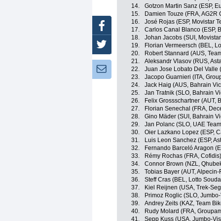
14.
Gotzon Martin Sanz (ESP, Eu
15.
Damien Touze (FRA, AG2R C
16.
José Rojas (ESP, Movistar 
Facebook
17.
Carlos Canal Blanco (ESP, 
18.
Johan Jacobs (SUI, Movista
Twitter
19.
Florian Vermeersch (BEL, Lo
20.
Robert Stannard (AUS, Tea
21.
Aleksandr Vlasov (RUS, Ast
Newsletter:
22.
Juan Jose Lobato Del Valle 
23.
Jacopo Guarnieri (ITA, Gro
24.
Jack Haig (AUS, Bahrain Vic
25.
Jan Tratnik (SLO, Bahrain Vi
26.
Felix Grossschartner (AUT,
27.
Florian Senechal (FRA, Dec
28.
Gino Mäder (SUI, Bahrain Vi
29.
Jan Polanc (SLO, UAE Team
30.
Oier Lazkano Lopez (ESP, 
31.
Luis Leon Sanchez (ESP, As
32.
Fernando Barceló Aragon (ES
33.
Rémy Rochas (FRA, Cofidis
34.
Connor Brown (NZL, Qhube
35.
Tobias Bayer (AUT, Alpecin-
36.
Steff Cras (BEL, Lotto Souda
37.
Kiel Reijnen (USA, Trek-Seg
38.
Primoz Roglic (SLO, Jumbo
39.
Andrey Zeits (KAZ, Team Bi
40.
Rudy Molard (FRA, Groupa
41.
Sepp Kuss (USA, Jumbo-Vi