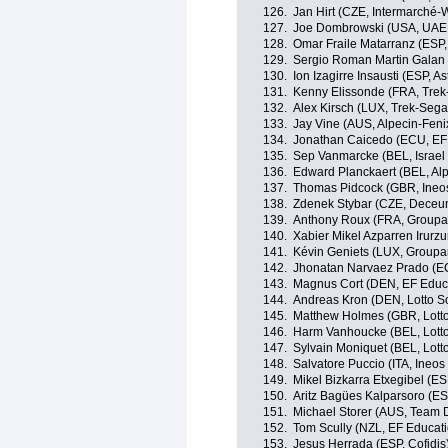
126.
Jan Hirt (CZE, Intermarché-
127.
Joe Dombrowski (USA, UAE
128.
Omar Fraile Matarranz (ESP,
129.
Sergio Roman Martin Galan
130.
Ion Izagirre Insausti (ESP, 
131.
Kenny Elissonde (FRA, Trek
132.
Alex Kirsch (LUX, Trek-Sega
133.
Jay Vine (AUS, Alpecin-Feni
134.
Jonathan Caicedo (ECU, EF
135.
Sep Vanmarcke (BEL, Israel 
136.
Edward Planckaert (BEL, Alp
137.
Thomas Pidcock (GBR, Ineo
138.
Zdenek Stybar (CZE, Deceu
139.
Anthony Roux (FRA, Group
140.
Xabier Mikel Azparren Irurzu
141.
Kévin Geniets (LUX, Group
142.
Jhonatan Narvaez Prado (EC
143.
Magnus Cort (DEN, EF Educ
144.
Andreas Kron (DEN, Lotto S
145.
Matthew Holmes (GBR, Lott
146.
Harm Vanhoucke (BEL, Lott
147.
Sylvain Moniquet (BEL, Lott
148.
Salvatore Puccio (ITA, Ineos
149.
Mikel Bizkarra Etxegibel (ES
150.
Aritz Bagües Kalparsoro (E
151.
Michael Storer (AUS, Team
152.
Tom Scully (NZL, EF Educat
153.
Jesus Herrada (ESP, Cofidis