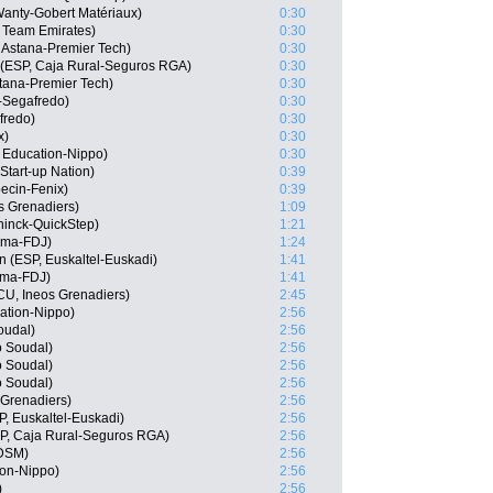
Wanty-Gobert Matériaux)
0:30
 Team Emirates)
0:30
 Astana-Premier Tech)
0:30
 (ESP, Caja Rural-Seguros RGA)
0:30
Astana-Premier Tech)
0:30
-Segafredo)
0:30
fredo)
0:30
x)
0:30
 Education-Nippo)
0:30
Start-up Nation)
0:39
ecin-Fenix)
0:39
s Grenadiers)
1:09
ninck-QuickStep)
1:21
ama-FDJ)
1:24
n (ESP, Euskaltel-Euskadi)
1:41
ama-FDJ)
1:41
U, Ineos Grenadiers)
2:45
ation-Nippo)
2:56
oudal)
2:56
o Soudal)
2:56
o Soudal)
2:56
o Soudal)
2:56
 Grenadiers)
2:56
P, Euskaltel-Euskadi)
2:56
SP, Caja Rural-Seguros RGA)
2:56
 DSM)
2:56
ion-Nippo)
2:56
)
2:56