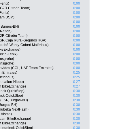
Fenix)
0:00
G2R Citroën Team)
0:00
Fenix)
0:00
eam DSM)
0:00
0:00
, Burgos-BH)
0:00
 Nation)
0:00
G2R Citroën Team)
0:00
SP, Caja Rural-Seguros RGA)
0:00
arché-Wanty-Gobert Matériaux)
0:00
ikeExchange)
0:00
ecin-Fenix)
0:00
ansgrohe)
0:00
ansgrohe)
0:00
avides (COL, UAE Team Emirates)
0:00
m Emirates)
0:25
ctorious)
0:25
ducation-Nippo)
0:27
am BikeExchange)
0:27
inck-QuickStep)
0:30
ck-QuickStep)
0:30
(ESP, Burgos-BH)
0:30
Burgos-BH)
0:30
hubeka NextHash)
0:30
-Visma)
0:30
 Team BikeExchange)
0:30
 BikeExchange)
0:30
eceuninck-QuickStep)
0:30