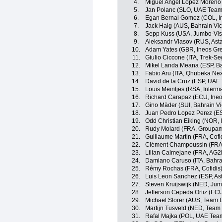
4.
Miguel Angel Lopez Moreno 
5.
Jan Polanc (SLO, UAE Team
6.
Egan Bernal Gomez (COL, I
7.
Jack Haig (AUS, Bahrain Vic
8.
Sepp Kuss (USA, Jumbo-Vi
9.
Aleksandr Vlasov (RUS, Ast
10.
Adam Yates (GBR, Ineos Gre
11.
Giulio Ciccone (ITA, Trek-Se
12.
Mikel Landa Meana (ESP, Ba
13.
Fabio Aru (ITA, Qhubeka Ne
14.
David de la Cruz (ESP, UAE
15.
Louis Meintjes (RSA, Inter
16.
Richard Carapaz (ECU, Ineo
17.
Gino Mäder (SUI, Bahrain Vi
18.
Juan Pedro Lopez Perez (ES
19.
Odd Christian Eiking (NOR,
20.
Rudy Molard (FRA, Groupa
21.
Guillaume Martin (FRA, Cofi
22.
Clément Champoussin (FRA
23.
Lilian Calmejane (FRA, AG2
24.
Damiano Caruso (ITA, Bahrai
25.
Rémy Rochas (FRA, Cofidis
26.
Luis Leon Sanchez (ESP, As
27.
Steven Kruijswijk (NED, Ju
28.
Jefferson Cepeda Ortiz (EC
29.
Michael Storer (AUS, Team
30.
Martijn Tusveld (NED, Tea
31.
Rafal Majka (POL, UAE Tea