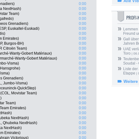
Alle Vi
nadiers)
0:00
ka NextHash)
0:00
istar Team)
0:00
PROFI
gafredo)
0:00
neos Grenadiers)
0:00
ESP, Euskaltel-Euskadi)
0:00
Lemmen ü
dis)
0:00
Freund u
m Emirates)
0:00
Gall über
P, Burgos-BH)
0:00
Jahren B
R Citroën Team)
0:00
UAE verlä
marché-Wanty-Gobert Matériaux)
0:00
Toro
| 06.
ermarché-Wanty-Gobert Matériaux)
0:00
Teutenber
mbo-Visma)
0:00
Soudal -
a-Hansgrohe)
0:00
Liste der
isma)
0:00
Etappe
| 
s Grenadiers)
0:00
Weitere
L, Jumbo-Visma)
0:00
eceuninck-QuickStep)
0:00
(COL, Movistar Team)
0:00
)
0:00
tar Team)
0:00
 Team Emirates)
0:00
xtHash)
0:00
ubeka NextHash)
0:00
L, Qhubeka NextHash)
0:00
ka NextHash)
0:00
am Emirates)
0:00
hrain Victorious)
0:00