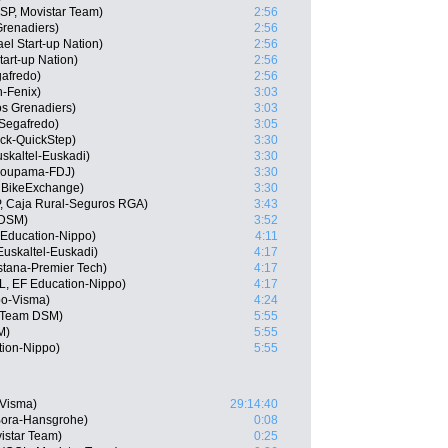
ESP, Movistar Team)
2:56
Grenadiers)
2:56
el Start-up Nation)
2:56
tart-up Nation)
2:56
gafredo)
2:56
n-Fenix)
3:03
os Grenadiers)
3:03
Segafredo)
3:05
ck-QuickStep)
3:30
skaltel-Euskadi)
3:30
Groupama-FDJ)
3:30
 BikeExchange)
3:30
, Caja Rural-Seguros RGA)
3:43
 DSM)
3:52
Education-Nippo)
4:11
 Euskaltel-Euskadi)
4:17
stana-Premier Tech)
4:17
, EF Education-Nippo)
4:17
o-Visma)
4:24
, Team DSM)
5:55
M)
5:55
tion-Nippo)
5:55
-Visma)
29:14:40
 Bora-Hansgrohe)
0:08
istar Team)
0:25