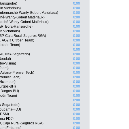
-Hansgrohe)
0:00
n Victorious)
0:00
 Intermarché-Wanty-Gobert Matériaux)
0:00
rché-Wanty-Gobert Matériaux)
0:00
arché-Wanty-Gobert Matériaux)
0:00
ER, Bora-Hansgrohe)
0:00
n Victorious)
0:00
ESP, Caja Rural-Seguros RGA)
0:00
, AG2R Citroën Team)
0:00
itroën Team)
0:00
0:00
P, Trek-Segafredo)
0:00
Soudal)
0:00
mbo-Visma)
0:00
 Team)
0:00
, Astana-Premier Tech)
0:00
Premier Tech)
0:00
ictorious)
0:00
Burgos-BH)
0:00
 Burgos-BH)
0:00
roën Team)
0:00
0:00
ek-Segafredo)
0:00
roupama-FDJ)
0:00
m DSM)
0:00
ama-FDJ)
0:00
U, Caja Rural-Seguros RGA)
0:00
am Emirates)
0:00