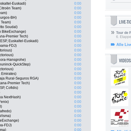
skaltel-Euskadi)
0:00
itroën Team)
0:00
Team)
0:00
Burgos-BH)
0:00
LIVE-T
r Team)
0:00
tto Soudal)
0:00
m BikeExchange)
0:00
Tour de
ana-Premier Tech)
0:00
6. Etapp
(ESP, Euskaltel-Euskadi)
0:00
Alle Liv
upama-FDJ)
0:00
torious)
0:00
ctorious)
0:00
VIDEOS
 Bora-Hansgrohe)
0:00
euninck-QuickStep)
0:00
ctorious)
0:00
 Emirates)
0:00
Caja Rural-Seguros RGA)
0:00
tana-Premier Tech)
0:00
P, Cofidis)
0:00
)
0:00
ka NextHash)
0:00
Fenix)
0:00
l)
0:00
afredo)
0:00
-Visma)
0:00
keExchange)
0:00
ma-FDJ)
0:00
sma)
0:00