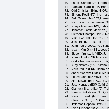
70.
Patrick Gamper (AUT, Bora
71.
Damiano Caruso (ITA, Bahrai
72.
Odd Christian Eiking (NOR,
73.
Simone Petilli (ITA, Interma
74.
Rein Taaramäe (EST, Interm
75.
Maximilian Schachmann (G
76.
Yukiya Arashiro (JPN, Bahrai
77.
Jonathan Lastra Martinez (
78.
Clément Champoussin (FRA
79.
Mikaël Cherel (FRA, AG2R C
80.
Jetse Bol (NED, Burgos-BH)
81.
Juan Pedro Lopez Perez (ES
82.
Maxim Van Gils (BEL, Lotto 
83.
Steven Kruijswijk (NED, Ju
84.
Imanol Erviti (ESP, Movistar
85.
Gorka Izagirre Insausti (ESP
86.
Yuriy Natarov (KAZ, Astana-
87.
Mark Padun (UKR, Bahrain V
88.
Angel Madrazo Ruiz (ESP, 
89.
Pelayo Sanchez Mayo (ESP,
90.
Stan Dewulf (BEL, AG2R Cit
91.
Jose Herrada (ESP, Cofidis)
92.
Gianluca Brambilla (ITA, Tr
93.
Ramon Sinkeldam (NED, G
94.
Martijn Tusveld (NED, Tea
95.
Olivier Le Gac (FRA, Group
96.
Jefferson Cepeda Ortiz (EC
97.
Ryan Gibbons (RSA, UAE Te