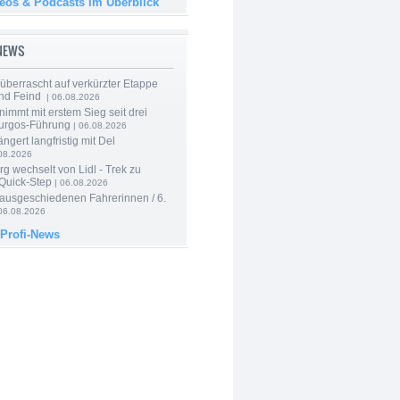
deos & Podcasts im Überblick
-NEWS
berrascht auf verkürzter Etappe
nd Feind
| 06.08.2026
nimmt mit erstem Sieg seit drei
urgos-Führung
| 06.08.2026
ngert langfristig mit Del
08.2026
g wechselt von Lidl - Trek zu
 Quick-Step
| 06.08.2026
 ausgeschiedenen Fahrerinnen / 6.
06.08.2026
 Profi-News