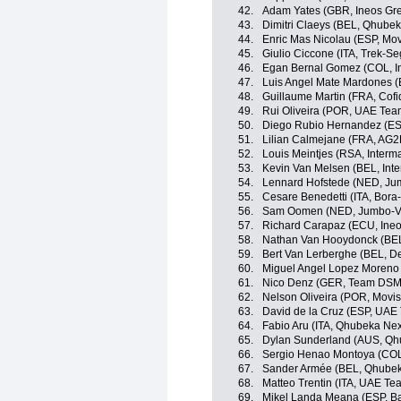
42.
Adam Yates (GBR, Ineos Gre
43.
Dimitri Claeys (BEL, Qhube
44.
Enric Mas Nicolau (ESP, Mov
45.
Giulio Ciccone (ITA, Trek-Se
46.
Egan Bernal Gomez (COL, I
47.
Luis Angel Mate Mardones (
48.
Guillaume Martin (FRA, Cofi
49.
Rui Oliveira (POR, UAE Tea
50.
Diego Rubio Hernandez (ES
51.
Lilian Calmejane (FRA, AG2
52.
Louis Meintjes (RSA, Inter
53.
Kevin Van Melsen (BEL, Int
54.
Lennard Hofstede (NED, Ju
55.
Cesare Benedetti (ITA, Bor
56.
Sam Oomen (NED, Jumbo-V
57.
Richard Carapaz (ECU, Ineo
58.
Nathan Van Hooydonck (BE
59.
Bert Van Lerberghe (BEL, D
60.
Miguel Angel Lopez Moreno 
61.
Nico Denz (GER, Team DSM
62.
Nelson Oliveira (POR, Movis
63.
David de la Cruz (ESP, UAE
64.
Fabio Aru (ITA, Qhubeka Ne
65.
Dylan Sunderland (AUS, Qh
66.
Sergio Henao Montoya (CO
67.
Sander Armée (BEL, Qhube
68.
Matteo Trentin (ITA, UAE Te
69.
Mikel Landa Meana (ESP, Ba