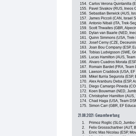
154.
Carlos Verona Quintanilla (
155.
Pavel Sivakov (RUS, Ineos 
156.
Sebastian Berwick (AUS, Isra
157.
James Piccoli (CAN, Israel S
158.
Antonio Nibali (ITA, Trek-Se
159.
Scott Thwaites (GBR, Alpeci
160.
Dylan van Baarle (NED, Ine
161.
Quinn Simmons (USA, Trek-
162.
Josef Cerny (CZE, Deceunin
163.
Joan Bou Company (ESP, Eu
164.
Tobias Ludvigsson (SWE, 
165.
Lucas Hamilton (AUS, Team
166.
Alvaro Cuadros Morata (ESP
167.
Romain Bardet (FRA, Team
168.
Lawson Craddock (USA, EF 
169.
Mikel Iturria Segurola (ESP,
170.
Alex Aranburu Deba (ESP, A
171.
Diego Camargo Pineda (COL
172.
Koen Bouwman (NED, Jumb
173.
Christopher Hamilton (AUS
174.
Chad Haga (USA, Team DS
175.
Simon Carr (GBR, EF Educa
21.08.2021: Gesamtwertung
1.
Primoz Roglic (SLO, Jumbo
2.
Felix Grossschartner (AUT,
3.
Enric Mas Nicolau (ESP, Mov