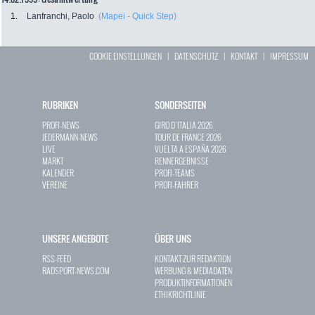
1.
Lanfranchi, Paolo
(Mapei - Quick Step)
COOKIE EINSTELLUNGEN
|
DATENSCHUTZ
|
KONTAKT
|
IMPRESSUM
RUBRIKEN
SONDERSEITEN
PROFI-NEWS
GIRO D`ITALIA 2026
JEDERMANN-NEWS
TOUR DE FRANCE 2026
LIVE
VUELTA A ESPAÑA 2026
MARKT
RENNERGEBNISSE
KALENDER
PROFI-TEAMS
VEREINE
PROFI-FAHRER
UNSERE ANGEBOTE
ÜBER UNS
RSS-FEED
KONTAKT ZUR REDAKTION
RADSPORT-NEWS.COM
WERBUNG & MEDIADATEN
PRODUKTINFORMATIONEN
ETHIKRICHTLINIE