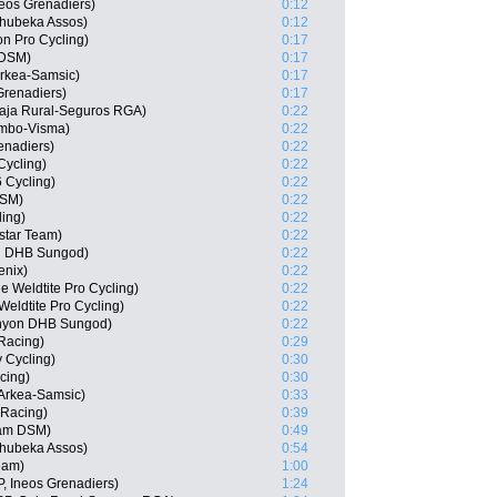
eos Grenadiers)
0:12
hubeka Assos)
0:12
on Pro Cycling)
0:17
 DSM)
0:17
rkea-Samsic)
0:17
Grenadiers)
0:17
Caja Rural-Seguros RGA)
0:22
umbo-Visma)
0:22
enadiers)
0:22
Cycling)
0:22
6 Cycling)
0:22
DSM)
0:22
ling)
0:22
star Team)
0:22
n DHB Sungod)
0:22
enix)
0:22
 Weldtite Pro Cycling)
0:22
eldtite Pro Cycling)
0:22
anyon DHB Sungod)
0:22
 Racing)
0:29
 Cycling)
0:30
cing)
0:30
Arkea-Samsic)
0:33
 Racing)
0:39
am DSM)
0:49
hubeka Assos)
0:54
eam)
1:00
, Ineos Grenadiers)
1:24