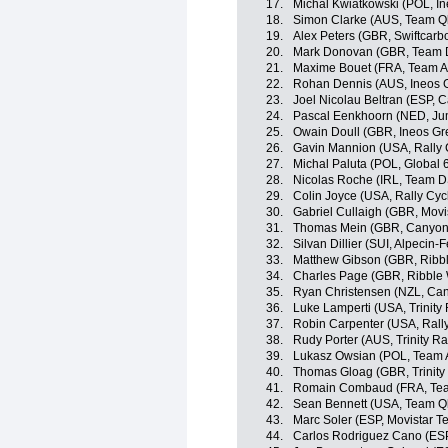
17.
Michal Kwiatkowski (POL, In
18.
Simon Clarke (AUS, Team Q
19.
Alex Peters (GBR, Swiftcarb
20.
Mark Donovan (GBR, Team
21.
Maxime Bouet (FRA, Team A
22.
Rohan Dennis (AUS, Ineos 
23.
Joel Nicolau Beltran (ESP, 
24.
Pascal Eenkhoorn (NED, J
25.
Owain Doull (GBR, Ineos Gr
26.
Gavin Mannion (USA, Rally 
27.
Michal Paluta (POL, Global 
28.
Nicolas Roche (IRL, Team 
29.
Colin Joyce (USA, Rally Cyc
30.
Gabriel Cullaigh (GBR, Movi
31.
Thomas Mein (GBR, Canyo
32.
Silvan Dillier (SUI, Alpecin-F
33.
Matthew Gibson (GBR, Ribble
34.
Charles Page (GBR, Ribble W
35.
Ryan Christensen (NZL, C
36.
Luke Lamperti (USA, Trinity
37.
Robin Carpenter (USA, Rally
38.
Rudy Porter (AUS, Trinity Ra
39.
Lukasz Owsian (POL, Team 
40.
Thomas Gloag (GBR, Trinity
41.
Romain Combaud (FRA, Te
42.
Sean Bennett (USA, Team Q
43.
Marc Soler (ESP, Movistar T
44.
Carlos Rodriguez Cano (ESP