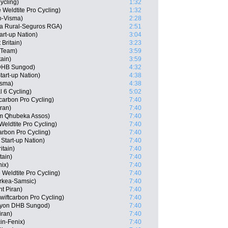
ycling)
1:32
 Weldtite Pro Cycling)
1:32
o-Visma)
2:28
ja Rural-Seguros RGA)
2:51
art-up Nation)
3:04
 Britain)
3:23
r Team)
3:59
tain)
3:59
 DHB Sungod)
4:32
tart-up Nation)
4:38
isma)
4:38
l 6 Cycling)
5:02
tcarbon Pro Cycling)
7:40
ran)
7:40
am Qhubeka Assos)
7:40
eldtite Pro Cycling)
7:40
arbon Pro Cycling)
7:40
 Start-up Nation)
7:40
itain)
7:40
tain)
7:40
nix)
7:40
Weldtite Pro Cycling)
7:40
rkea-Samsic)
7:40
t Piran)
7:40
iftcarbon Pro Cycling)
7:40
nyon DHB Sungod)
7:40
iran)
7:40
in-Fenix)
7:40