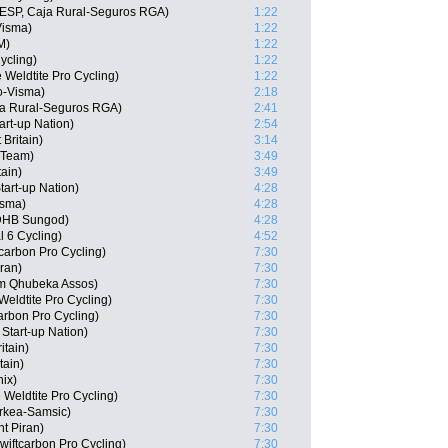
 (ESP, Caja Rural-Seguros RGA)
1:22
Visma)
1:22
M)
1:22
ycling)
1:22
 Weldtite Pro Cycling)
1:22
o-Visma)
2:18
ja Rural-Seguros RGA)
2:41
art-up Nation)
2:54
 Britain)
3:14
r Team)
3:49
tain)
3:49
tart-up Nation)
4:28
isma)
4:28
 DHB Sungod)
4:28
l 6 Cycling)
4:52
tcarbon Pro Cycling)
7:30
ran)
7:30
am Qhubeka Assos)
7:30
eldtite Pro Cycling)
7:30
arbon Pro Cycling)
7:30
 Start-up Nation)
7:30
itain)
7:30
tain)
7:30
nix)
7:30
Weldtite Pro Cycling)
7:30
rkea-Samsic)
7:30
t Piran)
7:30
iftcarbon Pro Cycling)
7:30