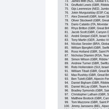
73.
James Mitri (NZL, Global 6 C
74.
Gruffudd Lewis (GBR, Ribble
75.
Gijs Leemreize (NED, Jumb
76.
Jokin Murguialday (ESP, Ca
77.
Alex Dowsett (GBR, Israel St
78.
Oliver Stockwell (GBR, Great
79.
Dario Cataldo (ITA, Movista
80.
Rhys Britton (GBR, Great Bri
81.
Jacob Scott (GBR, Canyon
82.
André Greipel (GER, Israel S
83.
Tony Martin (GER, Jumbo-V
84.
Nícolas Sessler (BRA, Globa
85.
William Bjergfelt (GBR, Swif
86.
Ross Holland (GBR, Saint Pi
87.
Nicholas Dlamini (RSA, Te
88.
Simon Wilson (GBR, Ribble W
89.
Andrew Turner (GBR, Swiftc
90.
Reto Hollenstein (SUI, Israel
91.
William Tiball (GBR, Great Br
92.
Max Rushby (GBR, Great Bri
93.
Ben Tulett (GBR, Alpecin-Fe
94.
Daniel Bigham (GBR, Ribble 
95.
Daniel McLay (GBR, Team A
96.
Bradley Symonds (GBR, Sain
97.
Christopher Latham (GBR, Sw
98.
Matthew Bostock (GBR, Ca
99.
Tom Mazzone (GBR, Saint P
100.
Jimmy Janssens (BEL, Alpec