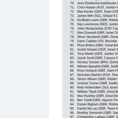
70.
Josu Etxeberria Azpilikueta
71.
Chris Harper (AUS, Jumbo-
72.
Max Kanter (GER, Team DS
73.
James Mitri (NZL, Global 6 C
74.
Gruffudd Lewis (GBR, Ribble
75.
Gijs Leemreize (NED, Jumb
76.
Jokin Murguialday (ESP, Ca
77.
Alex Dowsett (GBR, Israel St
78.
Oliver Stockwell (GBR, Great
79.
Dario Cataldo (ITA, Movista
80.
Rhys Britton (GBR, Great Bri
81.
André Greipel (GER, Israel S
82.
Tony Martin (GER, Jumbo-V
83.
Jacob Scott (GBR, Canyon
84.
Nícolas Sessler (BRA, Globa
85.
William Bjergfelt (GBR, Swif
86.
Ross Holland (GBR, Saint Pi
87.
Nicholas Dlamini (RSA, Te
88.
Simon Wilson (GBR, Ribble W
89.
Andrew Turner (GBR, Swiftc
90.
Reto Hollenstein (SUI, Israel
91.
William Tiball (GBR, Great Br
92.
Max Rushby (GBR, Great Bri
93.
Ben Tulett (GBR, Alpecin-Fe
94.
Daniel Bigham (GBR, Ribble 
95.
Daniel McLay (GBR, Team A
96.
Bradley Symonds (GBR, Sain
97.
Christopher Latham (GBR, Sw