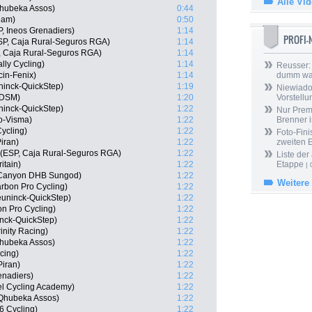
Alle Vi
hubeka Assos)
0:44
eam)
0:50
, Ineos Grenadiers)
1:14
PROFI
ESP, Caja Rural-Seguros RGA)
1:14
, Caja Rural-Seguros RGA)
1:14
lly Cycling)
1:14
Reusser: 
cin-Fenix)
1:14
dumm wa
ninck-QuickStep)
1:19
Niewiado
 DSM)
1:20
Vorstell
uninck-QuickStep)
1:22
Nur Prem
o-Visma)
1:22
Brenner 
ycling)
1:22
Foto-Fini
iran)
1:22
zweiten 
 (ESP, Caja Rural-Seguros RGA)
1:22
Liste der
itain)
1:22
Etappe
| 
 Canyon DHB Sungod)
1:22
Weitere
arbon Pro Cycling)
1:22
uninck-QuickStep)
1:22
n Pro Cycling)
1:22
nck-QuickStep)
1:22
inity Racing)
1:22
hubeka Assos)
1:22
cing)
1:22
iran)
1:22
enadiers)
1:22
l Cycling Academy)
1:22
 Qhubeka Assos)
1:22
6 Cycling)
1:22