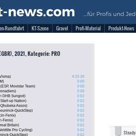
en-Rundfahrt
KT-Szene
Gravel
Profi-Material
Produkt-News
(GBR), 2021, Kategorie: PRO
-Visma)
4:33:36
SM)
0:00
(ESP, Movistar Team)
0:00
renadiers)
0:00
on DHB Sungod)
0:02
Start-up Nation)
0:02
m Qhubeka Assos)
0:02
ceuninck-QuickStep)
0:02
cin-Fenix)
0:02
in-Fenix)
0:02
at Britain)
0:02
ldtite Pro Cycling)
0:02
Steady
ninck-QuickStep)
0:02