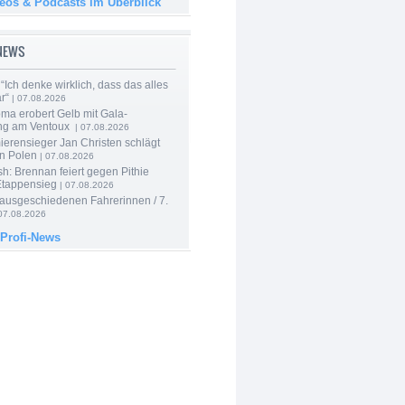
deos & Podcasts im Überblick
-NEWS
“Ich denke wirklich, dass das alles
r“
| 07.08.2026
ma erobert Gelb mit Gala-
ung am Ventoux
| 07.08.2026
ierensieger Jan Christen schlägt
in Polen
| 07.08.2026
sh: Brennan feiert gegen Pithie
Etappensieg
| 07.08.2026
 ausgeschiedenen Fahrerinnen / 7.
07.08.2026
 Profi-News