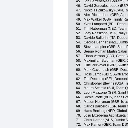
45.
Jon Barrenetxea Golzarri (
46.
David Gonzalez Lopez (ESP
47.
Nickolas Zukowsky (CAN, Ra
48.
Alex Richardson (GBR, Alpe
49.
Max Walker (GBR, Trinity Ra
50.
Yves Lampaert (BEL, Deceu
51.
Tim Naberman (NED, Team
52.
Joey Rosskopf (USA, Rally C
53.
Davide Ballerini (ITA, Dece
54.
George Bennett (NZL, Jumb
55.
Steve Lampier (GBR, Saint P
56.
Sergio Roman Martin Galan
57.
Ethan Vernon (GBR, Great Br
58.
Maximilian Stedman (GBR,
59.
Ollie Peckover (GBR, Swiftc
60.
Mark Cavendish (GBR, Dece
61.
Ross Lamb (GBR, Swiftcarbo
62.
Tim Declercq (BEL, Deceuni
63.
Christopher Blevins (USA, Tr
64.
Mauro Schmid (SUI, Team Q
65.
Leon Mazzone (GBR, Saint P
66.
Richie Porte (AUS, Ineos Gr
67.
Mason Hollyman (GBR, Israe
68.
Carlos Barbero (ESP, Team
69.
Hans Becking (NED, Global 
70.
Josu Etxeberria Azpilikueta
71.
Chris Harper (AUS, Jumbo-
72.
Max Kanter (GER, Team DS