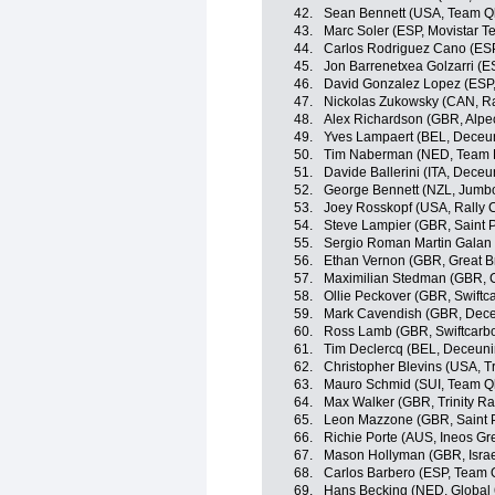
42.
Sean Bennett (USA, Team Q
43.
Marc Soler (ESP, Movistar T
44.
Carlos Rodriguez Cano (ESP
45.
Jon Barrenetxea Golzarri (
46.
David Gonzalez Lopez (ESP
47.
Nickolas Zukowsky (CAN, Ra
48.
Alex Richardson (GBR, Alpe
49.
Yves Lampaert (BEL, Deceu
50.
Tim Naberman (NED, Team
51.
Davide Ballerini (ITA, Dece
52.
George Bennett (NZL, Jumb
53.
Joey Rosskopf (USA, Rally C
54.
Steve Lampier (GBR, Saint P
55.
Sergio Roman Martin Galan
56.
Ethan Vernon (GBR, Great Br
57.
Maximilian Stedman (GBR,
58.
Ollie Peckover (GBR, Swiftc
59.
Mark Cavendish (GBR, Dece
60.
Ross Lamb (GBR, Swiftcarbo
61.
Tim Declercq (BEL, Deceuni
62.
Christopher Blevins (USA, Tr
63.
Mauro Schmid (SUI, Team Q
64.
Max Walker (GBR, Trinity Ra
65.
Leon Mazzone (GBR, Saint P
66.
Richie Porte (AUS, Ineos Gr
67.
Mason Hollyman (GBR, Israe
68.
Carlos Barbero (ESP, Team
69.
Hans Becking (NED, Global 