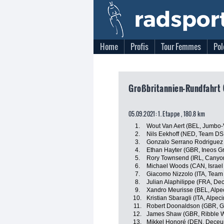
Home
Profis
Tour Femmes
Pol
Großbritannien-Rundfahrt 
05.09.2021: 1. Etappe , 180.8 km
1.
Wout Van Aert (BEL, Jumbo
2.
Nils Eekhoff (NED, Team D
3.
Gonzalo Serrano Rodriguez 
4.
Ethan Hayter (GBR, Ineos G
5.
Rory Townsend (IRL, Cany
6.
Michael Woods (CAN, Israel 
7.
Giacomo Nizzolo (ITA, Tea
8.
Julian Alaphilippe (FRA, De
9.
Xandro Meurisse (BEL, Alpe
10.
Kristian Sbaragli (ITA, Alpec
11.
Robert Doonaldson (GBR, Gre
12.
James Shaw (GBR, Ribble We
13.
Mikkel Honoré (DEN, Deceu