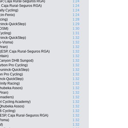
ESP, Caja Rural-Seguros RGA)
1:24
, Caja Rural-Seguros RGA)
1:24
lly Cycling)
1:24
cin-Fenix)
1:24
cing)
1:28
ninck-QuickStep)
1:29
 DSM)
1:30
ycling)
1:31
uninck-QuickStep)
1:32
o-Visma)
1:32
iran)
1:32
 (ESP, Caja Rural-Seguros RGA)
1:32
itain)
1:32
 Canyon DHB Sungod)
1:32
arbon Pro Cycling)
1:32
uninck-QuickStep)
1:32
n Pro Cycling)
1:32
nck-QuickStep)
1:32
inity Racing)
1:32
hubeka Assos)
1:32
iran)
1:32
enadiers)
1:32
l Cycling Academy)
1:32
 Qhubeka Assos)
1:32
6 Cycling)
1:32
 (ESP, Caja Rural-Seguros RGA)
1:32
Visma)
1:32
M)
1:32