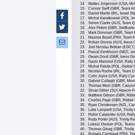
14.
Matteo Jorgenson (USA, Mov
15.
Connor Swift (GBR, Team A
16.
Daniel Martin (IRL, Israel St
Facebook
17.
Michal Kwiatkowski (POL, In
18.
Simon Clarke (AUS, Team Q
Twitter
19.
Alex Peters (GBR, Swiftcarb
20.
Mark Donovan (GBR, Team
21.
Maxime Bouet (FRA, Team A
Newsletter:
22.
Rohan Dennis (AUS, Ineos 
23.
Joel Nicolau Beltran (ESP, 
24.
Pascal Eenkhoorn (NED, J
25.
Owain Doull (GBR, Ineos Gr
26.
Gavin Mannion (USA, Rally 
27.
Michal Paluta (POL, Global 
28.
Nicolas Roche (IRL, Team 
29.
Colin Joyce (USA, Rally Cyc
30.
Gabriel Cullaigh (GBR, Movi
31.
Thomas Mein (GBR, Canyo
32.
Silvan Dillier (SUI, Alpecin-F
33.
Matthew Gibson (GBR, Ribble
34.
Charles Page (GBR, Ribble W
35.
Ryan Christensen (NZL, C
36.
Luke Lamperti (USA, Trinity
37.
Robin Carpenter (USA, Rally
38.
Rudy Porter (AUS, Trinity Ra
39.
Lukasz Owsian (POL, Team 
40.
Thomas Gloag (GBR, Trinity
41.
Romain Combaud (FRA, Te