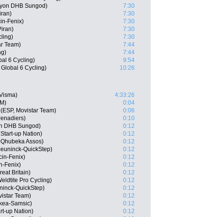
nyon DHB Sungod)
7:30
iran)
7:30
in-Fenix)
7:30
Piran)
7:30
ling)
7:30
ar Team)
7:44
ng)
7:44
al 6 Cycling)
9:54
Global 6 Cycling)
10:26
-Visma)
4:33:26
SM)
0:04
(ESP, Movistar Team)
0:06
renadiers)
0:10
on DHB Sungod)
0:12
Start-up Nation)
0:12
m Qhubeka Assos)
0:12
ceuninck-QuickStep)
0:12
cin-Fenix)
0:12
in-Fenix)
0:12
at Britain)
0:12
ldtite Pro Cycling)
0:12
ninck-QuickStep)
0:12
istar Team)
0:12
rkea-Samsic)
0:12
art-up Nation)
0:12