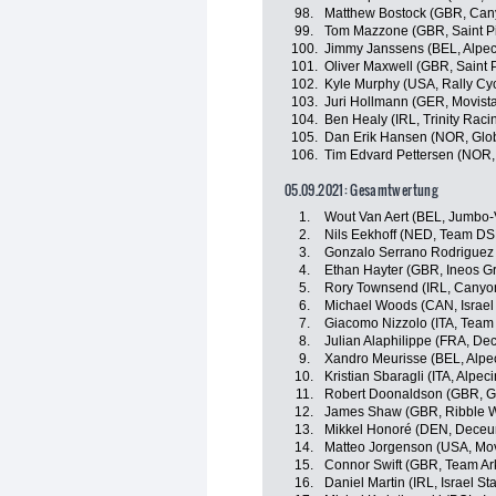
98.
Matthew Bostock (GBR, Ca
99.
Tom Mazzone (GBR, Saint P
100.
Jimmy Janssens (BEL, Alpec
101.
Oliver Maxwell (GBR, Saint 
102.
Kyle Murphy (USA, Rally Cyc
103.
Juri Hollmann (GER, Movist
104.
Ben Healy (IRL, Trinity Raci
105.
Dan Erik Hansen (NOR, Glob
106.
Tim Edvard Pettersen (NOR, 
05.09.2021: Gesamtwertung
1.
Wout Van Aert (BEL, Jumbo
2.
Nils Eekhoff (NED, Team D
3.
Gonzalo Serrano Rodriguez 
4.
Ethan Hayter (GBR, Ineos G
5.
Rory Townsend (IRL, Cany
6.
Michael Woods (CAN, Israel 
7.
Giacomo Nizzolo (ITA, Tea
8.
Julian Alaphilippe (FRA, De
9.
Xandro Meurisse (BEL, Alpe
10.
Kristian Sbaragli (ITA, Alpec
11.
Robert Doonaldson (GBR, Gre
12.
James Shaw (GBR, Ribble We
13.
Mikkel Honoré (DEN, Deceu
14.
Matteo Jorgenson (USA, Mov
15.
Connor Swift (GBR, Team A
16.
Daniel Martin (IRL, Israel St