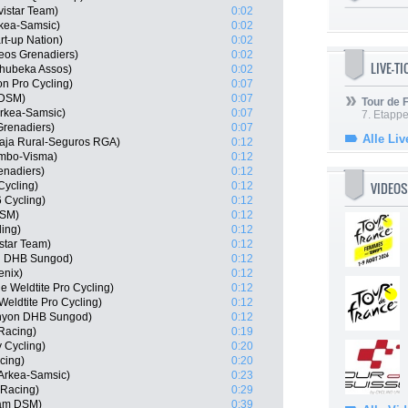
istar Team)
0:02
rkea-Samsic)
0:02
art-up Nation)
0:02
eos Grenadiers)
0:02
LIVE-T
hubeka Assos)
0:02
on Pro Cycling)
0:07
 DSM)
0:07
Tour de
rkea-Samsic)
0:07
7. Etappe
Grenadiers)
0:07
Alle Liv
Caja Rural-Seguros RGA)
0:12
umbo-Visma)
0:12
enadiers)
0:12
VIDEOS
Cycling)
0:12
6 Cycling)
0:12
DSM)
0:12
ling)
0:12
star Team)
0:12
n DHB Sungod)
0:12
enix)
0:12
 Weldtite Pro Cycling)
0:12
eldtite Pro Cycling)
0:12
anyon DHB Sungod)
0:12
 Racing)
0:19
 Cycling)
0:20
cing)
0:20
Arkea-Samsic)
0:23
 Racing)
0:29
am DSM)
0:39