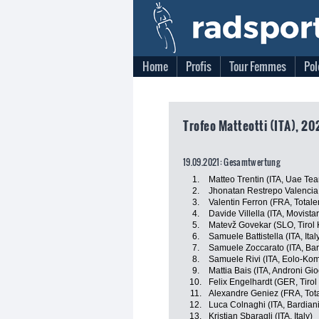
Home
Profis
Tour Femmes
Pol
Trofeo Matteotti (ITA), 202
19.09.2021: Gesamtwertung
1.
Matteo Trentin (ITA, Uae Te
2.
Jhonatan Restrepo Valencia 
3.
Valentin Ferron (FRA, Totale
4.
Davide Villella (ITA, Movista
5.
Matevž Govekar (SLO, Tirol
6.
Samuele Battistella (ITA, Ital
7.
Samuele Zoccarato (ITA, Bar
8.
Samuele Rivi (ITA, Eolo-Ko
9.
Mattia Bais (ITA, Androni Gio
10.
Felix Engelhardt (GER, Tiro
11.
Alexandre Geniez (FRA, Tot
12.
Luca Colnaghi (ITA, Bardiani
13.
Kristian Sbaragli (ITA, Italy)