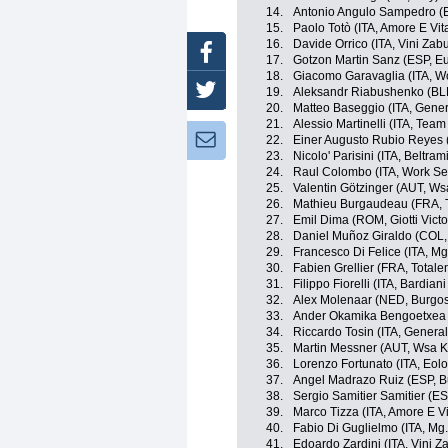
14.
Antonio Angulo Sampedro (ES
15.
Paolo Totò (ITA, Amore E Vit
16.
Davide Orrico (ITA, Vini Zabu
Facebook
17.
Gotzon Martin Sanz (ESP, Eu
18.
Giacomo Garavaglia (ITA, Wo
Twitter
19.
Aleksandr Riabushenko (BL
20.
Matteo Baseggio (ITA, General
21.
Alessio Martinelli (ITA, Tea
Newsletter:
22.
Einer Augusto Rubio Reyes 
23.
Nicolo' Parisini (ITA, Beltram
24.
Raul Colombo (ITA, Work Ser
25.
Valentin Götzinger (AUT, Ws
26.
Mathieu Burgaudeau (FRA, T
27.
Emil Dima (ROM, Giotti Victo
28.
Daniel Muñoz Giraldo (COL, 
29.
Francesco Di Felice (ITA, M
30.
Fabien Grellier (FRA, Totale
31.
Filippo Fiorelli (ITA, Bardian
32.
Alex Molenaar (NED, Burgo
33.
Ander Okamika Bengoetxea 
34.
Riccardo Tosin (ITA, General 
35.
Martin Messner (AUT, Wsa K
36.
Lorenzo Fortunato (ITA, Eo
37.
Angel Madrazo Ruiz (ESP, B
38.
Sergio Samitier Samitier (E
39.
Marco Tizza (ITA, Amore E Vi
40.
Fabio Di Guglielmo (ITA, Mg
41.
Edoardo Zardini (ITA, Vini Za