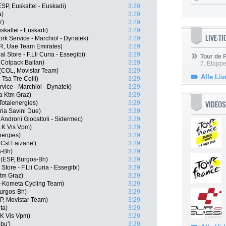
P, Euskaltel - Euskadi)
3:29
a)
3:29
')
3:29
skaltel - Euskadi)
3:29
LIVE-T
rk Service - Marchiol - Dynatek)
3:29
R, Uae Team Emirates)
3:29
 Store - F.Lli Curia - Essegibi)
3:29
Tour de
m Colpack Ballan)
3:29
7. Etappe
(COL, Movistar Team)
3:29
Alle Liv
i Tsa Tre Colli)
3:29
vice - Marchiol - Dynatek)
3:29
a Ktm Graz)
3:29
VIDEOS
otalenergies)
3:29
ria Savini Due)
3:29
Androni Giocattoli - Sidermec)
3:29
g.K Vis Vpm)
3:29
nergies)
3:29
i Csf Faizane')
3:29
s-Bh)
3:29
(ESP, Burgos-Bh)
3:29
Store - F.Lli Curia - Essegibi)
3:29
tm Graz)
3:29
lo-Kometa Cycling Team)
3:29
urgos-Bh)
3:29
SP, Movistar Team)
3:29
ta)
3:29
.K Vis Vpm)
3:29
bu')
3:29