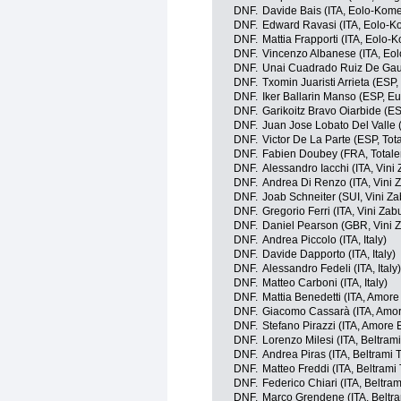
DNF.
Davide Bais (ITA, Eolo-Kom
DNF.
Edward Ravasi (ITA, Eolo-K
DNF.
Mattia Frapporti (ITA, Eolo
DNF.
Vincenzo Albanese (ITA, Eo
DNF.
Unai Cuadrado Ruiz De Gaun
DNF.
Txomin Juaristi Arrieta (ESP,
DNF.
Iker Ballarin Manso (ESP, Eu
DNF.
Garikoitz Bravo Oiarbide (ES
DNF.
Juan Jose Lobato Del Valle (
DNF.
Victor De La Parte (ESP, Tot
DNF.
Fabien Doubey (FRA, Totale
DNF.
Alessandro Iacchi (ITA, Vini 
DNF.
Andrea Di Renzo (ITA, Vini Z
DNF.
Joab Schneiter (SUI, Vini Za
DNF.
Gregorio Ferri (ITA, Vini Zabu
DNF.
Daniel Pearson (GBR, Vini Z
DNF.
Andrea Piccolo (ITA, Italy)
DNF.
Davide Dapporto (ITA, Italy)
DNF.
Alessandro Fedeli (ITA, Italy)
DNF.
Matteo Carboni (ITA, Italy)
DNF.
Mattia Benedetti (ITA, Amore 
DNF.
Giacomo Cassarà (ITA, Amor
DNF.
Stefano Pirazzi (ITA, Amore E
DNF.
Lorenzo Milesi (ITA, Beltrami
DNF.
Andrea Piras (ITA, Beltrami T
DNF.
Matteo Freddi (ITA, Beltrami 
DNF.
Federico Chiari (ITA, Beltram
DNF.
Marco Grendene (ITA, Beltram