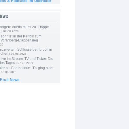
deos & Podcasts im Überblick
-NEWS
folgen: Vuelta muss 20. Etappe
n
| 07.08.2026
 sprintet in der Karibik zum
 Vorarlberg-Etappensieg
026
mit zweitem Schlüsselbeinbruch in
ochen
| 07.08.2026
live im Stream, TV und Ticker: Die
des Tages
| 07.08.2026
er als Edelhelferin: “Es ging nicht
 06.08.2026
 Profi-News