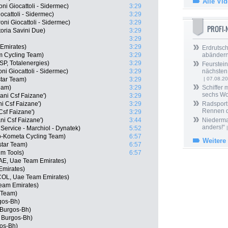
Alle Vi
oni Giocattoli - Sidermec)
3:29
ocattoli - Sidermec)
3:29
oni Giocattoli - Sidermec)
3:29
PROFI
ctoria Savini Due)
3:29
3:29
 Emirates)
3:29
Erdrutsch
m Cycling Team)
3:29
abänder
SP, Totalenergies)
3:29
Feurstein
ni Giocattoli - Sidermec)
3:29
nächsten
star Team)
3:29
| 07.08.2
eam)
3:29
Schiffer 
sechs W
ani Csf Faizane')
3:29
ni Csf Faizane')
3:29
Radsport 
Rennen 
Csf Faizane')
3:29
ni Csf Faizane')
3:44
Niedermai
anders!“
Service - Marchiol - Dynatek)
5:52
|
o-Kometa Cycling Team)
6:57
Weitere
star Team)
6:57
Um Tools)
6:57
AE, Uae Team Emirates)
Emirates)
COL, Uae Team Emirates)
Team Emirates)
r Team)
rgos-Bh)
 Burgos-Bh)
 Burgos-Bh)
gos-Bh)