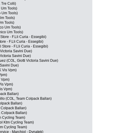
 Tre Colli)
 Um Tools)
o Um Tools)
 Um Tools)
Um Tools)
ico Um Tools)
mico Um Tools)
Store - F.Lli Curia - Essegibi)
ore - F.Lli Curia - Essegibi)
Store - F.Lli Curia - Essegibi)
 Victoria Savini Due)
Victoria Savini Due)
uez (COL, Giotti Victoria Savini Due)
ia Savini Due)
K Vis Vpm)
 Vpm)
s Vpm)
 Vis Vpm)
Vis Vpm)
ack Ballan)
llo (COL, Team Colpack Ballan)
olpack Ballan)
 Colpack Ballan)
 Colpack Ballan)
m Cycling Team)
rol Ktm Cycling Team)
Ktm Cycling Team)
ervice - Marchiol - Dynatek)