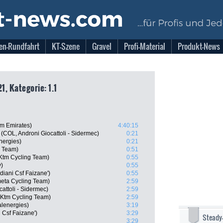
en-Rundfahrt
KT-Szene
Gravel
Profi-Material
Produkt-News
1, Kategorie: 1.1
am Emirates)
4:40:15
(COL, Androni Giocattoli - Sidermec)
0:21
nergies)
0:21
r Team)
0:51
 Ktm Cycling Team)
0:55
y)
0:55
diani Csf Faizane')
0:55
meta Cycling Team)
2:59
cattoli - Sidermec)
2:59
l Ktm Cycling Team)
2:59
alenergies)
3:19
 Csf Faizane')
3:29
Steady
3:29