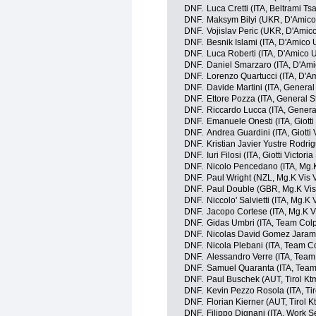
DNF.
Luca Cretti (ITA, Beltrami Tsa
DNF.
Maksym Bilyi (UKR, D'Amico
DNF.
Vojislav Peric (UKR, D'Amic
DNF.
Besnik Islami (ITA, D'Amico
DNF.
Luca Roberti (ITA, D'Amico 
DNF.
Daniel Smarzaro (ITA, D'Am
DNF.
Lorenzo Quartucci (ITA, D'A
DNF.
Davide Martini (ITA, General 
DNF.
Ettore Pozza (ITA, General St
DNF.
Riccardo Lucca (ITA, General 
DNF.
Emanuele Onesti (ITA, Giotti
DNF.
Andrea Guardini (ITA, Giotti 
DNF.
Kristian Javier Yustre Rodrig
DNF.
Iuri Filosi (ITA, Giotti Victor
DNF.
Nicolo Pencedano (ITA, Mg.
DNF.
Paul Wright (NZL, Mg.K Vis
DNF.
Paul Double (GBR, Mg.K Vi
DNF.
Niccolo' Salvietti (ITA, Mg.K
DNF.
Jacopo Cortese (ITA, Mg.K 
DNF.
Gidas Umbri (ITA, Team Colp
DNF.
Nicolas David Gomez Jarami
DNF.
Nicola Plebani (ITA, Team C
DNF.
Alessandro Verre (ITA, Team
DNF.
Samuel Quaranta (ITA, Team
DNF.
Paul Buschek (AUT, Tirol Kt
DNF.
Kevin Pezzo Rosola (ITA, Ti
DNF.
Florian Kierner (AUT, Tirol 
DNF.
Filippo Dignani (ITA, Work S