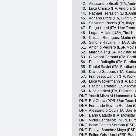
42.
Alessandro Bisolti (ITA, Andr
43.
Luca Chirico (ITA, Androni Gi
44.
Natnael Tesfazion (ERI, Andr
45.
Adriano Brogi (ITA, Giotti Vi
46.
Salvatore Puccio (ITA, Italy)
47.
Diego Ulissi (ITA, Uae Team
48.
Logan Mclain (USA, Tirol Kt
49.
Cristian Rodriguez Martin (E
50.
Simone Ravanelli (ITA, Andro
51.
Antonio Pedrero (ESP, Movi
52.
Marc Soler (ESP, Movistar T
53.
Giovanni Carboni (ITA, Bardi
54.
Enrico Battaglin (ITA, Bardia
55.
Daniel Savini (ITA, Bardiani 
56.
Davide Gabburo (ITA, Bardia
57.
Francesco Zandri (ITA, Work 
58.
Luca Wackermann (ITA, Eol
59.
Hector Carretero (ESP, Movi
60.
Nicolas Nesi (ITA, D'Amico 
DNF.
Yousif Mirza Al-Hammadi (U
DNF.
Rui Costa (POR, Uae Team 
DNF.
Fernando Gaviria Rendon (
DNF.
Alessandro Covi (ITA, Uae 
DNF.
Dario Cataldo (ITA, Movista
DNF.
Victor Langellotti (MON, Bu
DNF.
Isaac Canton Serrano (ESP,
DNF.
Pelayo Sanchez Mayo (ESP,
DNF.
Felipe Orts Lloret (ESP, Bur